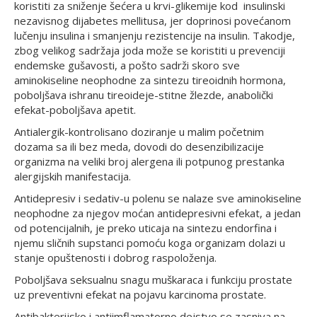
koristiti za sniženje šećera u krvi-glikemije kod insulinski
nezavisnog dijabetes mellitusa, jer doprinosi povećanom
lučenju insulina i smanjenju rezistencije na insulin. Takodje,
zbog velikog sadržaja joda može se koristiti u prevenciji
endemske gušavosti, a pošto sadrži skoro sve
aminokiseline neophodne za sintezu tireoidnih hormona,
poboljšava ishranu tireoideje-stitne žlezde, anabolički
efekat-poboljšava apetit.
Antialergik-kontrolisano doziranje u malim početnim
dozama sa ili bez meda, dovodi do desenzibilizacije
organizma na veliki broj alergena ili potpunog prestanka
alergijskih manifestacija.
Antidepresiv i sedativ-u polenu se nalaze sve aminokiseline
neophodne za njegov moćan antidepresivni efekat, a jedan
od potencijalnih, je preko uticaja na sintezu endorfina i
njemu sličnih supstanci pomoću koga organizam dolazi u
stanje opuštenosti i dobrog raspoloženja.
Poboljšava seksualnu snagu muškaraca i funkciju prostate
uz preventivni efekat na pojavu karcinoma prostate.
Antibakterijsko i antiimflamatorno dejstvo se zasniva na