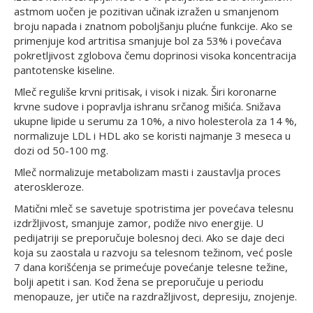
astmom uočen je pozitivan učinak izražen u smanjenom
broju napada i znatnom poboljšanju plućne funkcije. Ako se
primenjuje kod artritisa smanjuje bol za 53% i povećava
pokretljivost zglobova čemu doprinosi visoka koncentracija
pantotenske kiseline.
Mleč reguliše krvni pritisak, i visok i nizak. Širi koronarne
krvne sudove i popravlja ishranu srčanog mišića. Snižava
ukupne lipide u serumu za 10%, a nivo holesterola za 14 %,
normalizuje LDL i HDL ako se koristi najmanje 3 meseca u
dozi od 50-100 mg.
Mleč normalizuje metabolizam masti i zaustavlja proces
ateroskleroze.
Matični mleč se savetuje spotristima jer povećava telesnu
izdržljivost, smanjuje zamor, podiže nivo energije. U
pedijatriji se preporučuje bolesnoj deci. Ako se daje deci
koja su zaostala u razvoju sa telesnom težinom, već posle
7 dana korišćenja se primećuje povećanje telesne težine,
bolji apetit i san. Kod žena se preporučuje u periodu
menopauze, jer utiče na razdražljivost, depresiju, znojenje.