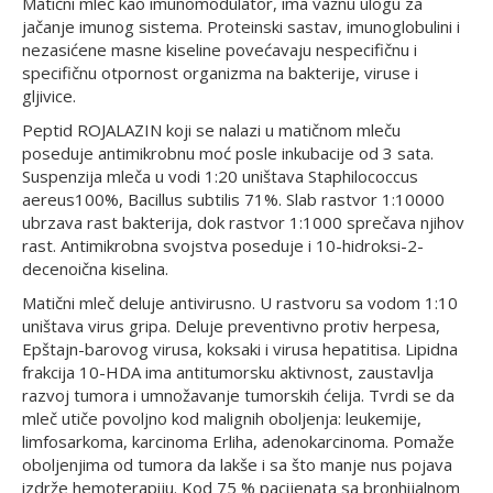
Matični mleč kao imunomodulator, ima važnu ulogu za
jačanje imunog sistema. Proteinski sastav, imunoglobulini i
nezasićene masne kiseline povećavaju nespecifičnu i
specifičnu otpornost organizma na bakterije, viruse i
gljivice.
Peptid ROJALAZIN koji se nalazi u matičnom mleču
poseduje antimikrobnu moć posle inkubacije od 3 sata.
Suspenzija mleča u vodi 1:20 uništava Staphilococcus
aereus100%, Bacillus subtilis 71%. Slab rastvor 1:10000
ubrzava rast bakterija, dok rastvor 1:1000 sprečava njihov
rast. Antimikrobna svojstva poseduje i 10-hidroksi-2-
decenoična kiselina.
Matični mleč deluje antivirusno. U rastvoru sa vodom 1:10
uništava virus gripa. Deluje preventivno protiv herpesa,
Epštajn-barovog virusa, koksaki i virusa hepatitisa. Lipidna
frakcija 10-HDA ima antitumorsku aktivnost, zaustavlja
razvoj tumora i umnožavanje tumorskih ćelija. Tvrdi se da
mleč utiče povoljno kod malignih oboljenja: leukemije,
limfosarkoma, karcinoma Erliha, adenokarcinoma. Pomaže
oboljenjima od tumora da lakše i sa što manje nus pojava
izdrže hemoterapiju. Kod 75 % pacijenata sa bronhijalnom