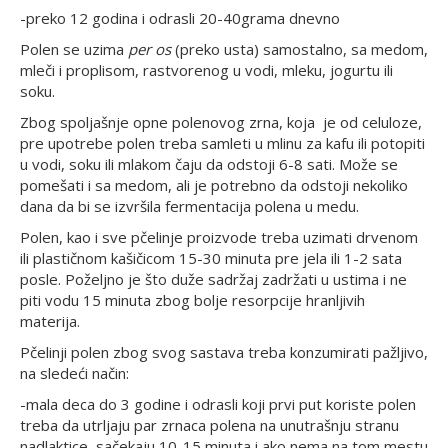
-preko 12 godina i odrasli 20-40grama dnevno
Polen se uzima
per os
(preko usta) samostalno, sa medom,
mleči i proplisom, rastvorenog u vodi, mleku, jogurtu ili
soku.
Zbog spoljašnje opne polenovog zrna, koja je od celuloze,
pre upotrebe polen treba samleti u mlinu za kafu ili potopiti
u vodi, soku ili mlakom čaju da odstoji 6-8 sati. Može se
pomešati i sa medom, ali je potrebno da odstoji nekoliko
dana da bi se izvršila fermentacija polena u medu.
Polen, kao i sve pčelinje proizvode treba uzimati drvenom
ili plastičnom kašičicom 15-30 minuta pre jela ili 1-2 sata
posle. Poželjno je što duže sadržaj zadržati u ustima i ne
piti vodu 15 minuta zbog bolje resorpcije hranljivih
materija.
Pčelinji polen zbog svog sastava treba konzumirati pažljivo,
na sledeći način:
-mala deca do 3 godine i odrasli koji prvi put koriste polen
treba da utrljaju par zrnaca polena na unutrašnju stranu
nadlaktice, sačekaju 10-15 minuta i ako nema na tom mestu