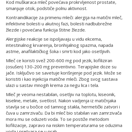
Kod muškaraca mleč povećava prokrvljenost prostate,
smanjuje otok, podstiče polnu aktivnost.
Kontraindikacije za primenu mleči: alergija na matični mleč,
infektivne bolesti u akutnoj fazi, bolesti nadbubrežne
žlezde i povećana funkcija štitne žlezde.
Alergijske reakcije se ispoljavaju u vidu ekcema,
intestinalnog krvarenja, bronhijalnog spazma, napada
astme, anafilaktičkog šoka i smrti kod jako osetljivih.
Mleč ce koristi svež 200-600 mg pod jezik, liofiliziran
(osušen) 130-200 mg preventivno. Terapijske doze su
jače. Isključivo se savetuje korišnjenje pod jezik. Može se
koristiti i kao injekcija matične mleči. Zbog svog sastava
ulazi u sastav mnogih krema za negu lica i tela.
Mleč je veoma nestabilan, osetljiv na toplotu, kiseonik,
kiseline, metale, svetlost. Nakon vadjenja iz matičnjaka
stavlja se u bočice od tamnog stakla, hermetički zatvori i
čuva u zamrzivaču. Da bi mleč bio stabilan van zamrzivača
mora mu se oduzeti voda. To se postiže metodom
liofilizacije, zapravo na niskim temperaturama se oduzima
voda i pretvara se u prah.