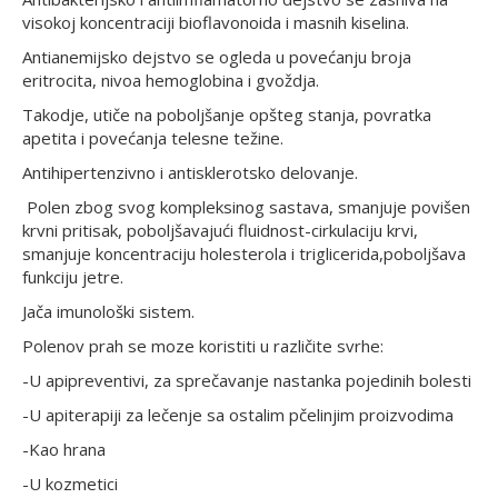
visokoj koncentraciji bioflavonoida i masnih kiselina.
Antianemijsko dejstvo se ogleda u povećanju broja
eritrocita, nivoa hemoglobina i gvoždja.
Takodje, utiče na poboljšanje opšteg stanja, povratka
apetita i povećanja telesne težine.
Antihipertenzivno i antisklerotsko delovanje.
Polen zbog svog kompleksinog sastava, smanjuje povišen
krvni pritisak, poboljšavajući fluidnost-cirkulaciju krvi,
smanjuje koncentraciju holesterola i triglicerida,poboljšava
funkciju jetre.
Jača imunološki sistem.
Polenov prah se moze koristiti u različite svrhe:
-U apipreventivi, za sprečavanje nastanka pojedinih bolesti
-U apiterapiji za lečenje sa ostalim pčelinjim proizvodima
-Kao hrana
-U kozmetici