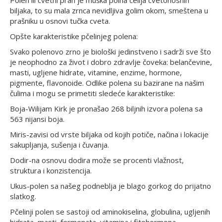
biljaka, to su mala zrnca nevidljiva golim okom, smeštena u
prašniku u osnovi tučka cveta.
Opšte karakteristike pčelinjeg polena:
Svako polenovo zrno je biološki jedinstveno i sadrži sve što
je neophodno za život i dobro zdravlje čoveka: belančevine,
masti, ugljene hidrate, vitamine, enzime, hormone,
pigmente, flavonoide. Odlike polena su bazirane na našim
čulima i mogu se primetiti sledeće karakteristike:
Boja-Wilijam Kirk je pronašao 268 biljnih izvora polena sa
563 nijansi boja.
Miris-zavisi od vrste biljaka od kojih potiče, načina i lokacije
sakupljanja, sušenja i čuvanja.
Dodir-na osnovu dodira može se procenti vlažnost,
struktura i konzistencija.
Ukus-polen sa našeg podneblja je blago gorkog do prijatno
slatkog.
Pčelinji polen se sastoji od aminokiselina, globulina, ugljenih
hidrata, masti, fermenata, vitamina i fitohormona.