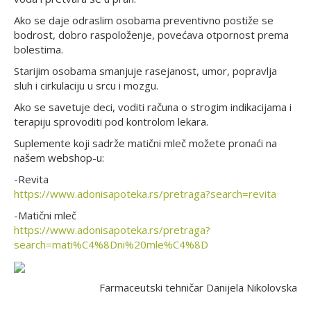
Ako se daje odraslim osobama preventivno postiže se
bodrost, dobro raspoloženje, povećava otpornost prema
bolestima.
Starijim osobama smanjuje rasejanost, umor, popravlja
sluh i cirkulaciju u srcu i mozgu.
Ako se savetuje deci, voditi računa o strogim indikacijama i
terapiju sprovoditi pod kontrolom lekara.
Suplemente koji sadrže matični mleč možete pronaći na
našem webshop-u:
-Revita
https://www.adonisapoteka.rs/pretraga?search=revita
-Matični mleč
https://www.adonisapoteka.rs/pretraga?
search=mati%C4%8Dni%20mle%C4%8D
Farmaceutski tehničar Danijela Nikolovska