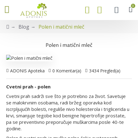
0
Blog
Polen i matični mleč
Polen i matični mleč
ADONIS Apoteka
0 Komentar(a)
3434 Pregled(a)
Cvetni prah - polen
Cvetni prah sadrži sve što je potrebno za život. Savetuje
se malokrvnim osobama, radi bržeg oporavka kod
iscrpljujućih bolesti, reguliše nivo holesterola i triglicerida u
krvi, smanjuje tegobe kod benigne hipertrofije prostate,
pa se preventivno preporučuje muškarcima posle 40-te
godine.
Polen ili cvetni prah je muška polna ćelija cvetonosnih