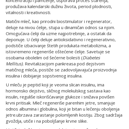
koncentraciju i pamćenje, usporava proces starenja,
produžava kalendarski dužinu života, period plodnosti,
vitalnosti i kreativnosti.
Matični mleč, kao prirodni biostimulator i regenerator,
deluje na nivou ćelije, stupa u dinamičan odnos sa njom.
Omogućava ćeliji da uzme najpotrebnije, a ostatak da
deponuje. U ćeliji deluje antioksidativno i regenerativno,
podstiče izbacivanje štetih produkata metabolizma, a
istovremeno regeneriše oštećene ćelije. Savetuje se
osobama obolelim od šećerne bolesti (
Diabetes
Mellitus).
Revitalizacijom pankreasa pod dejstvom
matičnog mleča, postiže se zadovoljavajuća proizvodnja
insulina i dobijanje sopstvenog insulina.
U mleču je peptid koji je veoma slican insulinu, ima
hormonsko dejstvo, sličnog molekulskog sastava kao
insulin, reguliše iskorišćavanje glukoze i snižava povišen
krvni pritisak. Mleč regeneriše parenhim jetre, smanjuje
odnos albumina i globulina, koji je bitan u lečenju oboljenja
jetre.ubrzava zarastanje polomljenih kostiju. Zbog sadržaja
gvoždja, utiče i na poboljšanje krvne slike.