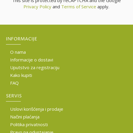
This site is protected by reCAPTCHA and the Google
Privacy Policy
and
Terms of Service
apply.
INFORMACIJE
O nama
Informacije o dostavi
Uputstvo za registraciju
Kako kupiti
FAQ
SERVIS
Uslovi korišćenja i prodaje
Načini plaćanja
Politika privatnosti
Pravo na odustajanje