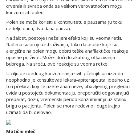
crvenila ili svraba onda sa velikom verovatnoćom mogu
konzumirati polen.
Polen se može korisiti u kontinuitetu s pauzama (u toku
nedelju dana, dva dana pauza).
Na žalost, postoje i neželjeni efekti koji su veoma retki.
Rađena su brojna istraživanja, tako da osobe koje su
alergične na polen mogu dobiti teške anafilaktičke reakcije
opasne po život. Može doći do akutnog otkazivanja
bubrega. Na sreću, ove reakcije su veoma retke.
U cilju bezbednog konzumiranja svih pčelinjih proizvoda
neophodno je konsultovati lekara-apiterapeuta, idealno uz
to i pčelara, koji će uzete anamneze, obavljenog pregleda i
uvida u postojeću dokumentaciju, preporučiti odgovarajući
preparat, dozu, vremenski period konzumiranja uz stalnu
brigu o pacijentu. Polen se mora redovno i dugotrajno
uzimati da bi delovao.
Matični mleč