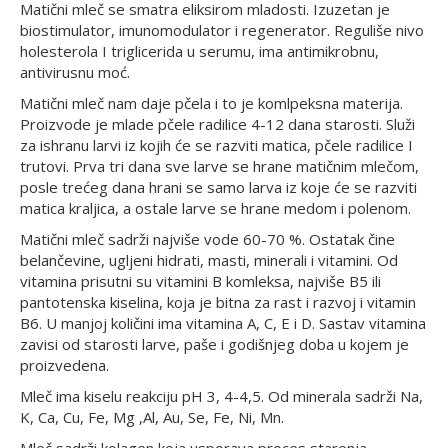
Matični mleč se smatra eliksirom mladosti. Izuzetan je
biostimulator, imunomodulator i regenerator. Reguliše nivo
holesterola I triglicerida u serumu, ima antimikrobnu,
antivirusnu moć.
Matični mleč nam daje pčela i to je komlpeksna materija.
Proizvode je mlade pčele radilice 4-12 dana starosti. Služi
za ishranu larvi iz kojih će se razviti matica, pčele radilice I
trutovi. Prva tri dana sve larve se hrane matičnim mlečom,
posle trećeg dana hrani se samo larva iz koje će se razviti
matica kraljica, a ostale larve se hrane medom i polenom.
Matični mleč sadrži najviše vode 60-70 %. Ostatak čine
belančevine, ugljeni hidrati, masti, minerali i vitamini. Od
vitamina prisutni su vitamini B komleksa, najviše B5 ili
pantotenska kiselina, koja je bitna za rast i razvoj i vitamin
B6. U manjoj količini ima vitamina A, C, E i D. Sastav vitamina
zavisi od starosti larve, paše i godišnjeg doba u kojem je
proizvedena.
Mleč ima kiselu reakciju pH 3, 4-4,5. Od minerala sadrži Na,
K, Ca, Cu, Fe, Mg ,Al, Au, Se, Fe, Ni, Mn.
Mleč sadrži kolagen koja usporava proces starenja.