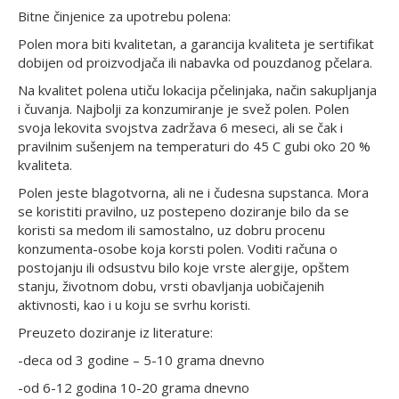
Bitne činjenice za upotrebu polena:
Polen mora biti kvalitetan, a garancija kvaliteta je sertifikat
dobijen od proizvodjača ili nabavka od pouzdanog pčelara.
Na kvalitet polena utiču lokacija pčelinjaka, način sakupljanja
i čuvanja. Najbolji za konzumiranje je svež polen. Polen
svoja lekovita svojstva zadržava 6 meseci, ali se čak i
pravilnim sušenjem na temperaturi do 45 C gubi oko 20 %
kvaliteta.
Polen jeste blagotvorna, ali ne i čudesna supstanca. Mora
se koristiti pravilno, uz postepeno doziranje bilo da se
koristi sa medom ili samostalno, uz dobru procenu
konzumenta-osobe koja korsti polen. Voditi računa o
postojanju ili odsustvu bilo koje vrste alergije, opštem
stanju, životnom dobu, vrsti obavljanja uobičajenih
aktivnosti, kao i u koju se svrhu koristi.
Preuzeto doziranje iz literature:
-deca od 3 godine – 5-10 grama dnevno
-od 6-12 godina 10-20 grama dnevno