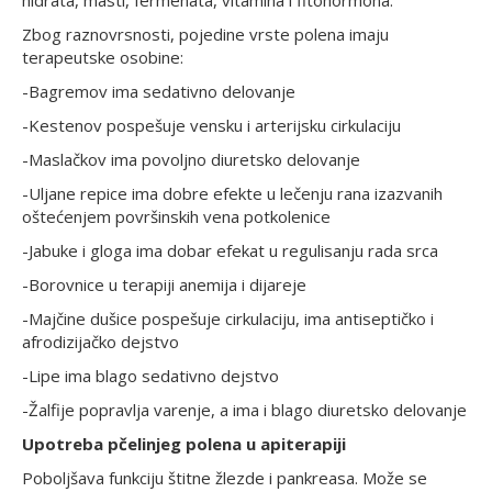
Zbog raznovrsnosti, pojedine vrste polena imaju
terapeutske osobine:
-Bagremov ima sedativno delovanje
-Kestenov pospešuje vensku i arterijsku cirkulaciju
-Maslačkov ima povoljno diuretsko delovanje
-Uljane repice ima dobre efekte u lečenju rana izazvanih
oštećenjem površinskih vena potkolenice
-Jabuke i gloga ima dobar efekat u regulisanju rada srca
-Borovnice u terapiji anemija i dijareje
-Majčine dušice pospešuje cirkulaciju, ima antiseptičko i
afrodizijačko dejstvo
-Lipe ima blago sedativno dejstvo
-Žalfije popravlja varenje, a ima i blago diuretsko delovanje
Upotreba pčelinjeg polena u apiterapiji
Poboljšava funkciju štitne žlezde i pankreasa. Može se