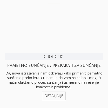
0
447
PAMETNO SUNČANJE / PREPARATI ZA SUNČANJE
Da, nova istraživanja nam otkrivaju kako primeniti pametno
sunčanje preko leta. Cilj nam je da Vam na najbolji mogući
način olakšamo proces sunčanja i usmerimo na rešenje
konkretnih problema..
DETALJNIJE