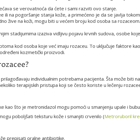
ćava se verovatnoća da ćete i sami razviti ovo stanje.
e ili na pogoršanje stanja kože, a primećeno je da se javlja toko
dno žive na koži, mogu biti u većem broju kod osoba sa rozaceom.
ijim stadijumima izaziva vidljivu pojavu krvnih sudova, osobe koje 
mptoma kod osoba koje već imaju rozaceu. To uključuje faktore kao
i određeni kozmetički proizvodi.
 rozacee?
prilagođavaju individualnim potrebama pacijenta. Šta može biti naj
koliko terapijskih pristupa koji se često koriste u lečenju rozace
tike kao što je metronidazol mogu pomoći u smanjenju upale i bubul
mogu poboljšati teksturu kože i smanjiti crvenilo (
Metroruboril kr
 prepisati oralne antibiotike.