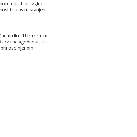
može uticati na izgled
 nositi sa ovim stanjem.
no na licu. U izuzetnim
zičku nelagodnost, ali i
 doprinose njenom