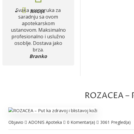
Svaka preporuka za
AKCIJE
saradnju sa ovom
apotekarskom
ustanovom. Maksimalno
profesionalno i uslužno
osoblje. Dostava jako
brza.
Branko
ROZACEA – Pu
Objavio
ADONIS Apoteka
0 Komentar(a)
3061 Pregled(a)