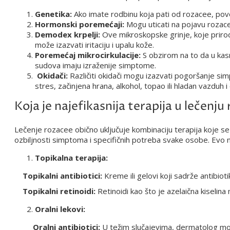
Genetika:
Ako imate rodbinu koja pati od rozacee, pove
Hormonski poremećaji:
Mogu uticati na pojavu rozace
Demodex krpelji:
Ove mikroskopske grinje, koje priro
može izazvati iritaciju i upalu kože.
Poremećaj mikrocirkulacije:
S obzirom na to da u kasn
sudova imaju izraženije simptome.
Okidači:
Različiti okidači mogu izazvati pogoršanje si
stres, začinjena hrana, alkohol, topao ili hladan vazduh 
Koja je najefikasnija terapija u lečenju
Lečenje rozacee obično uključuje kombinaciju terapija koje se 
ozbiljnosti simptoma i specifičnih potreba svake osobe. Evo ne
Topikalna terapija:
Topikalni antibiotici:
Kreme ili gelovi koji sadrže antibio
Topikalni retinoidi:
Retinoidi kao što je azelaična kiselina 
Oralni lekovi:
Oralni antibiotici:
U težim slučajevima, dermatolog može