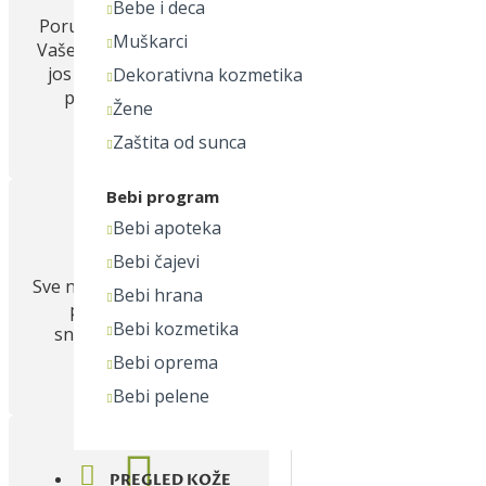
Bebe i deca
Poručila sam kolagen sa
Muškarci
Vašeg sajta, a dobila sam
jos 3 poklona u okviru
Dekorativna kozmetika
paketa. Hvala Vam
Žene
najlepše!
Zaštita od sunca
Tanja
Bebi program
Bebi apoteka
Bebi čajevi
Sve na jednom mestu, sajt
Bebi hrana
pregledan, lak za
Bebi kozmetika
snalaženje. Baš kako
treba!
Bebi oprema
Ivan
Bebi pelene
PREGLED KOŽE