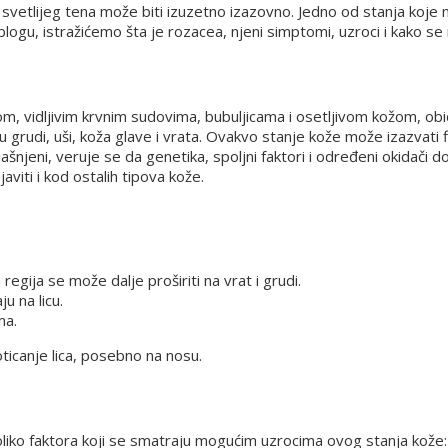
e svetlijeg tena može biti izuzetno izazovno. Jedno od stanja koje 
logu, istražićemo šta je rozacea, njeni simptomi, uzroci i kako se
m, vidljivim krvnim sudovima, bubuljicama i osetljivom kožom, obič
 grudi, uši, koža glave i vrata. Ovakvo stanje kože može izazvati fi
ašnjeni, veruje se da genetika, spoljni faktori i određeni okidači
viti i kod ostalih tipova kože.
regija se može dalje proširiti na vrat i grudi.
u na licu.
ma.
ticanje lica, posebno na nosu.
liko faktora koji se smatraju mogućim uzrocima ovog stanja kože: