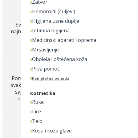
Zatvor
Hemoroidi (šuljevi)
Higijena usne duplje
Svaka čast! Cenovno
Intimna higijena
najbolja apoteka u Srbiji.
Aleksandar
Medicinski aparati i oprema
Mršavljenje
Obolela i oštećena koža
Prva pomoć
Poručujem već 2 godine
Kompletna ponuda
svakog meseca sa Vašeg
sajta, nikada nije bilo
Kozmetika
nikakvih problema.
Ruke
Miloš
Lice
Telo
Kosa i koža glave