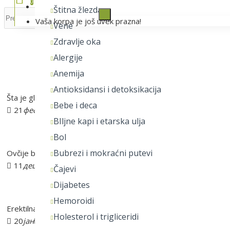
0
Lista želja
Štitna žlezda
Vaša korpa je još uvek prazna!
Vene
Zdravlje oka
AKTUELNO
Alergije
Anemija
Antioksidansi i detoksikacija
Šta je glutation?
Bebe i deca
21
феб
11
BIljne kapi i etarska ulja
Bol
Bubrezi i mokraćni putevi
Ovčije boginje
11
дец
5
Čajevi
Dijabetes
Hemoroidi
Erektilna disfunkcija
Holesterol i trigliceridi
20
јан
4