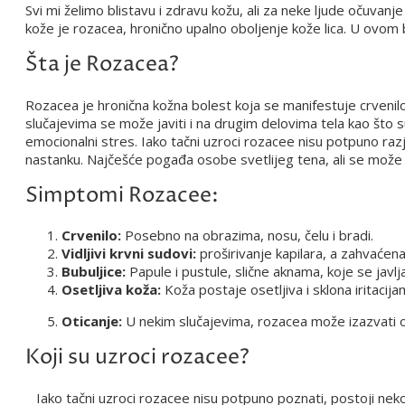
Svi mi želimo blistavu i zdravu kožu, ali za neke ljude očuvanj
kože je rozacea, hronično upalno oboljenje kože lica. U ovom b
Šta je Rozacea?
Rozacea je hronična kožna bolest koja se manifestuje crvenilo
slučajevima se može javiti i na drugim delovima tela kao što su
emocionalni stres. Iako tačni uzroci rozacee nisu potpuno razj
nastanku. Najčešće pogađa osobe svetlijeg tena, ali se može ja
Simptomi Rozacee:
Crvenilo:
Posebno na obrazima, nosu, čelu i bradi.
Vidljivi krvni sudovi:
proširivanje kapilara, a zahvaćena 
Bubuljice:
Papule i pustule, slične aknama, koje se javljaj
Osetljiva koža:
Koža postaje osetljiva i sklona iritacija
Oticanje:
U nekim slučajevima, rozacea može izazvati o
Koji su uzroci rozacee?
Iako tačni uzroci rozacee nisu potpuno poznati, postoji neko