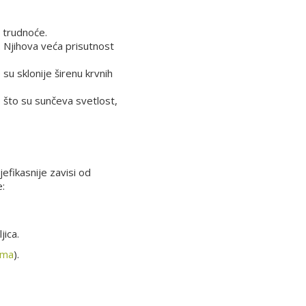
m trudnoće.
 Njihova veća prisutnost
su sklonije širenu krvnih
 što su sunčeva svetlost,
efikasnije zavisi od
e:
jica.
ema
).