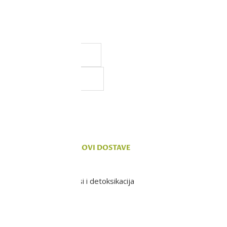
a, ali ne možemo da
 na sajtu su deo naše ponude,
vanju.
KOMENTARI
TROŠKOVI DOSTAVE
232 - Antioksidansi i detoksikacija
ju.