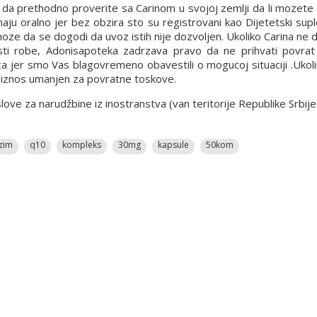
a prethodno proverite sa Carinom u svojoj zemlji da li mozete d
ju oralno jer bez obzira sto su registrovani kao Dijetetski supl
 moze da se dogodi da uvoz istih nije dozvoljen. Ukoliko Carina ne
osti robe, Adonisapoteka zadrzava pravo da ne prihvati povrat 
ca jer smo Vas blagovremeno obavestili o mogucoj situaciji .Ukol
n iznos umanjen za povratne toskove.
e za narudžbine iz inostranstva (van teritorije Republike Srbije
zim
q10
kompleks
30mg
kapsule
50kom