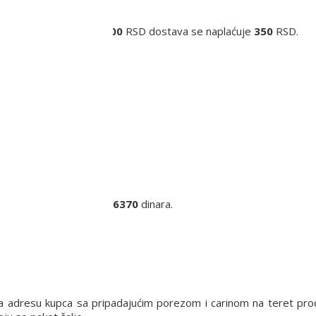
Za narudžbine ispod
6000
RSD dostava se naplaćuje
350
RSD.
inara.
ra.
eko
55000
dinara.
iju cena poštarine iznosi
6370
dinara.
a.
a adresu kupca sa pripadajućim porezom i carinom na teret pro