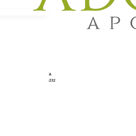
OMPLEKS
Lager:
NA STANJU
Brend:
TERRANOVA
Šifra proizvoda:
215232