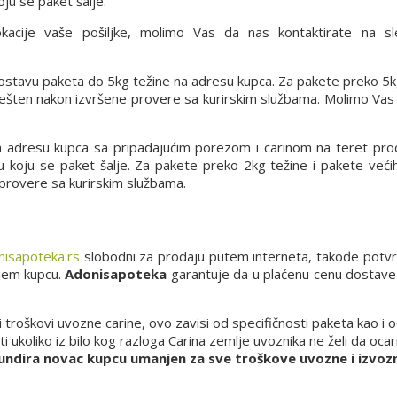
ju se paket šalje.
lokacije vaše pošiljke, molimo Vas da nas kontaktirate na s
 dostavu paketa do 5kg težine na adresu kupca. Za pakete preko 5k
vešten nakon izvršene provere sa kurirskim službama. Molimo Vas
a adresu kupca sa pripadajućim porezom i carinom na teret pro
 u koju se paket šalje. Za pakete preko 2kg težine i pakete već
 provere sa kurirskim službama.
isapoteka.rs
slobodni za prodaju putem interneta, takođe potv
njem kupcu.
Adonisapoteka
garantuje da u plaćenu cenu dostave u
i troškovi uvozne carine, ovo zavisi od specifičnosti paketa kao i
ukoliko iz bilo kog razloga Carina zemlje uvoznika ne želi da ocari
undira novac kupcu umanjen za sve troškove uvozne i izvozn