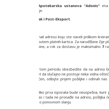
a privredno društvo
Apotekarska ustanova “Adonis"
ima 
ritoriji Republike Srbije.
rši putem usluge
Post-Pak i Post-Eksport
.
 proizvoda na Vašu e-mail adresu koju ste naveli prilikom kreira
anja robe pouzećem ili putem platnih kartica. Za narudžbine čije p
a sa potvrdom narudžbine, a rok za dostavu je maksimalno
7
ra
a dana.
.
8-16 h. Molimo Vas da u tom periodu obezbedite da na adresi
vizuelno pregledate paket da slučajno ne postoje neka vidna ošteć
e proizvod možda oštećen, odbijte prijem pošiljke i odmah nas 
pišite kuriru adresnicu.
a praksa je da Vas, ukoliko prva isporuka bude neuspešna, kurir 
in za dostavu. Ukoliko Vas i tada ne pronađe na adresi, pošiljka 
euručenja i dogovoriti se o ponovnom slanju.