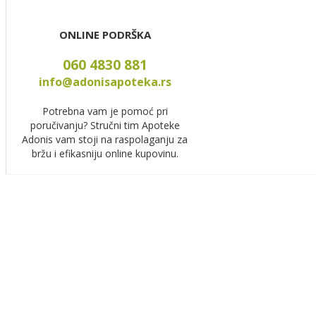
ONLINE PODRŠKA
060 4830 881
info@adonisapoteka.rs
Potrebna vam je pomoć pri
poručivanju? Stručni tim Apoteke
Adonis vam stoji na raspolaganju za
bržu i efikasniju online kupovinu.