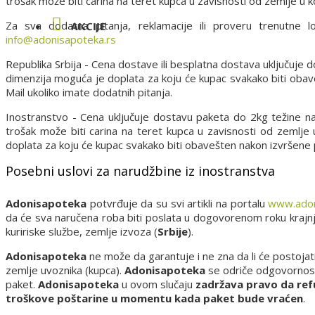
trošak može biti carina na teret kupca u zavisnosti od zemlje u ko
Za sva dodatna pitanja, reklamacije ili proveru trenutne 
AKCIJE
info@adonisapoteka.rs
Republika Srbija - Cena dostave ili besplatna dostava uključuje
dimenzija moguća je doplata za koju će kupac svakako biti oba
Mail ukoliko imate dodatnih pitanja.
Inostranstvo - Cena uključuje dostavu paketa do 2kg težine n
trošak može biti carina na teret kupca u zavisnosti od zemlje
doplata za koju će kupac svakako biti obavešten nakon izvršene
Posebni uslovi za narudžbine iz inostranstva
Adonisapoteka
potvrđuje da su svi artikli na portalu
www.adon
da će sva naručena roba biti poslata u dogovorenom roku kraj
kuririske službe, zemlje izvoza (
Srbije
).
Adonisapoteka
ne može da garantuje i ne zna da li će postojat
zemlje uvoznika (kupca).
Adonisapoteka
se odriče odgovornosti 
paket.
Adonisapoteka
u ovom slučaju
zadržava pravo da ref
troškove poštarine u momentu kada paket bude vraćen
.