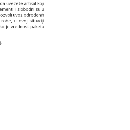
a uvezete artikal koji
ementi i slobodni su u
 dozvoli uvoz određenih
robe, u ovoj situaciji
iko je vrednost paketa
).