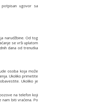
potpisan ugovor sa
nja narudžbine. Od tog
laćanje se vrši uplatom
dnih dana od trenutka
 bude osoba koja može
enja. Ukoliko primetite
obavestite. Ukoliko je
pozove na telefon koji
će nam biti vraćena. Po