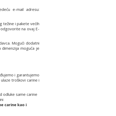
ledeću e-mail adresu:
g težine i pakete većih
 odgovorite na ovaj E-
davca. Mogući dodatni
ih dimenzija moguća je
rđujemo i garantujemo
laze troškovi carine i
 od odluke same carine
ni
e carine kao i