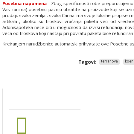
Posebna napomena
- Zbog specificnosti robe preporucujemo d
Vas zanima( posebnu paznju obratite na proizvode koji se uzima
prodaji, svaka zemlja , svaka Carina ima svoje lokalne propise i
artikala , ukoliko su troskovi vraćanja paketa veci od vredn
Adonisapoteka nece biti u mogucnosti da izvrsi refundaciju nov
veca od troskova koji nastaju pri povratu paketa bice refundira
Kreiranjem narudžbenice automatski prihvatate ove Posebne uslov
Tagovi:
terranova
koen