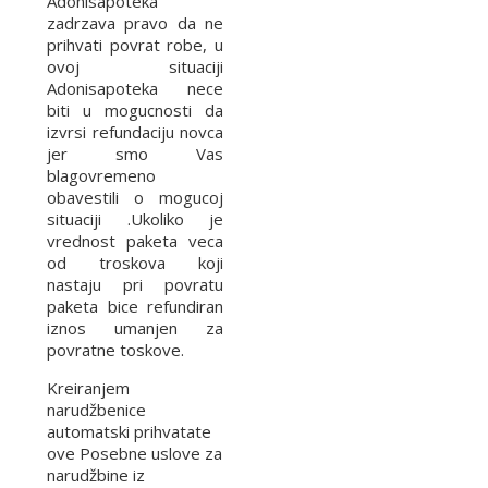
Adonisapoteka
zadrzava pravo da ne
prihvati povrat robe, u
ovoj situaciji
Adonisapoteka nece
biti u mogucnosti da
izvrsi refundaciju novca
jer smo Vas
blagovremeno
obavestili o mogucoj
situaciji .Ukoliko je
vrednost paketa veca
od troskova koji
nastaju pri povratu
paketa bice refundiran
iznos umanjen za
povratne toskove.
Kreiranjem
narudžbenice
automatski prihvatate
ove Posebne uslove za
narudžbine iz