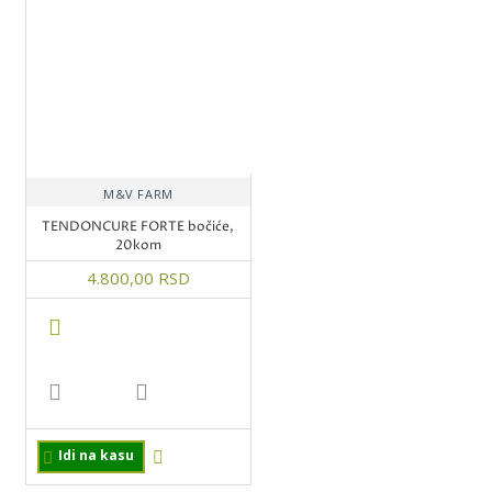
M&V FARM
TENDONCURE FORTE bočiće,
20kom
4.800,00 RSD
Idi na kasu