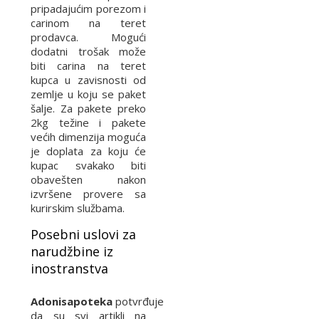
pripadajućim porezom i
carinom na teret
prodavca. Mogući
dodatni trošak može
biti carina na teret
kupca u zavisnosti od
zemlje u koju se paket
šalje. Za pakete preko
2kg težine i pakete
većih dimenzija moguća
je doplata za koju će
kupac svakako biti
obavešten nakon
izvršene provere sa
kurirskim službama.
Posebni uslovi za
narudžbine iz
inostranstva
Adonisapoteka
potvrđuje
da su svi artikli na