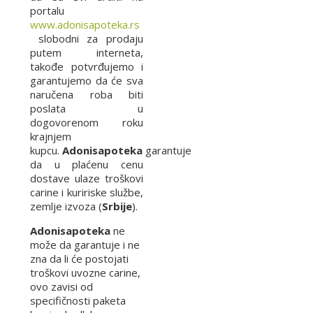
portalu
www.adonisapoteka.rs
slobodni za prodaju
putem interneta,
takođe potvrđujemo i
garantujemo da će sva
naručena roba biti
poslata u
dogovorenom roku
krajnjem
kupcu.
Adonisapoteka
garantuje
da u plaćenu cenu
dostave ulaze troškovi
carine i kuririske službe,
zemlje izvoza (
Srbije
).
Adonisapoteka
ne
može da garantuje i ne
zna da li će postojati
troškovi uvozne carine,
ovo zavisi od
specifičnosti paketa