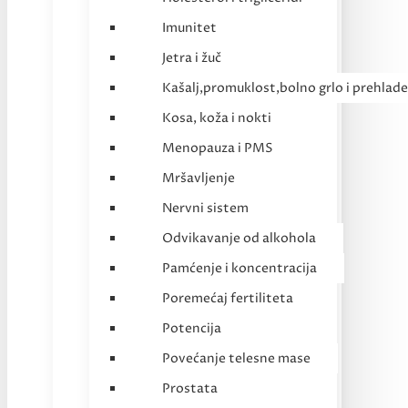
Imunitet
Jetra i žuč
Kašalj,promuklost,bolno grlo i prehlade
Kosa, koža i nokti
Menopauza i PMS
Mršavljenje
Nervni sistem
Odvikavanje od alkohola
Pamćenje i koncentracija
Poremećaj fertiliteta
Potencija
Povećanje telesne mase
Prostata