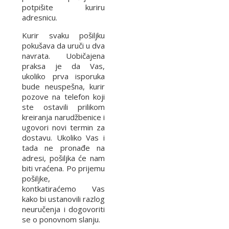
potpišite kuriru
adresnicu.
Kurir svaku pošiljku
pokušava da uruči u dva
navrata. Uobičajena
praksa je da Vas,
ukoliko prva isporuka
bude neuspešna, kurir
pozove na telefon koji
ste ostavili prilikom
kreiranja narudžbenice i
ugovori novi termin za
dostavu. Ukoliko Vas i
tada ne pronađe na
adresi, pošiljka će nam
biti vraćena. Po prijemu
pošiljke,
kontkatiraćemo Vas
kako bi ustanovili razlog
neuručenja i dogovoriti
se o ponovnom slanju.