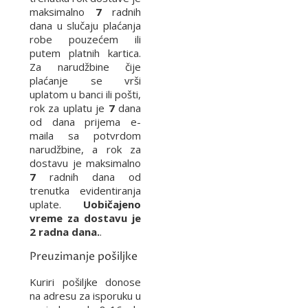
maksimalno
7
radnih
dana u slučaju plaćanja
robe pouzećem ili
putem platnih kartica.
Za narudžbine čije
plaćanje se vrši
uplatom u banci ili pošti,
rok za uplatu je
7
dana
od dana prijema e-
maila sa potvrdom
narudžbine, a rok za
dostavu je maksimalno
7
radnih dana od
trenutka evidentiranja
uplate.
Uobičajeno
vreme za dostavu je
2 radna dana.
.
Preuzimanje pošiljke
Kuriri pošiljke donose
na adresu za isporuku u