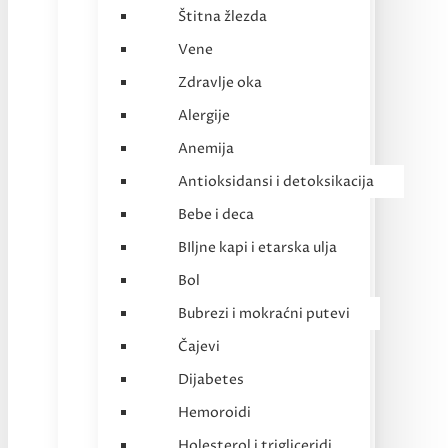
Štitna žlezda
Vene
Zdravlje oka
Alergije
Anemija
Antioksidansi i detoksikacija
Bebe i deca
BIljne kapi i etarska ulja
Bol
Bubrezi i mokraćni putevi
Čajevi
Dijabetes
Hemoroidi
Holesterol i trigliceridi