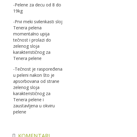
-Pelene za decu od 8 do
19kg
-Prvi meki svilenkasti sloj
Tenera pelena
momentalno upija
tečnost i prolazi do
zelenog sloja
karakterističnog za
Tenera pelene
-Tečnost je raspoređena
u peleni nakon što je
apsorbovana od strane
zelenog sloja
karakterističnog za
Tenera pelene i
zaustavljena u okviru
pelene
KOMENTARI