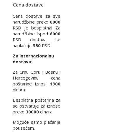
Cena dostave
Cena dostave za sve
narudžbine preko
6000
RSD je besplatna! Za
narudžbine ispod
6000
RSD dostava se
naplaćuje
350
RSD.
Za internacionalnu
dostavu:
Za Crnu Goru i Bosnu i
Hercegovinu cena
poštarine iznosi
1900
dinara.
Besplatna poštarina za
se ostvaruje za iznose
preko
30000
dinara.
Moguće samo plaćanje
pouzećem.