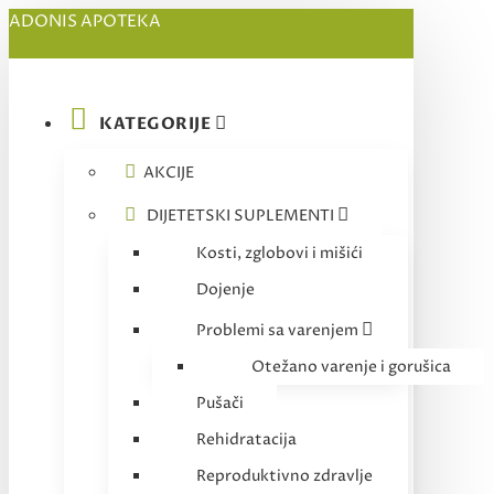
ADONIS APOTEKA
KATEGORIJE
AKCIJE
DIJETETSKI SUPLEMENTI
Kosti, zglobovi i mišići
Dojenje
Problemi sa varenjem
Otežano varenje i gorušica
Pušači
Rehidratacija
Reproduktivno zdravlje