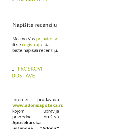
Napišite recenziju
Molimo Vas
prijavite se
ili se
registrujte
da
biste napisali recenziju.
TROŠKOVI
DOSTAVE
Internet prodavnica
www.adonisapoteka.rs
kojom upravlja
privredno društvo
Apotekarska
ustanova “Adonis"