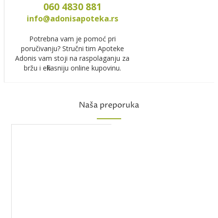
060 4830 881
info@adonisapoteka.rs
Potrebna vam je pomoć pri
poručivanju? Stručni tim Apoteke
Adonis vam stoji na raspolaganju za
bržu i efikasniju online kupovinu.
Naša preporuka