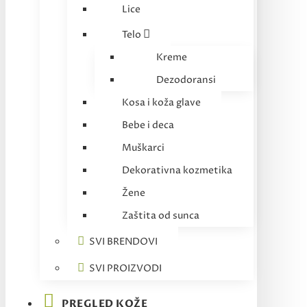
Lice
Telo
Kreme
Dezodoransi
Kosa i koža glave
Bebe i deca
Muškarci
Dekorativna kozmetika
Žene
Zaštita od sunca
SVI BRENDOVI
SVI PROIZVODI
PREGLED KOŽE