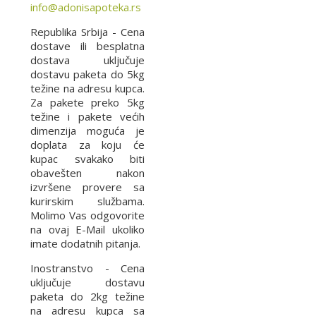
info@adonisapoteka.rs
Republika Srbija - Cena
dostave ili besplatna
dostava uključuje
dostavu paketa do 5kg
težine na adresu kupca.
Za pakete preko 5kg
težine i pakete većih
dimenzija moguća je
doplata za koju će
kupac svakako biti
obavešten nakon
izvršene provere sa
kurirskim službama.
Molimo Vas odgovorite
na ovaj E-Mail ukoliko
imate dodatnih pitanja.
Inostranstvo - Cena
uključuje dostavu
paketa do 2kg težine
na adresu kupca sa