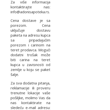
Za više informacija
kontaktirajte nas:
info@adonisapoteka.rs.
Cena dostave je sa
porezom. Cena
uključuje dostavu
paketa na adresu kupca
sa pripadajućim
porezom i carinom na
teret prodavca. Mogući
dodatni trošak može
biti carina na teret
kupca u zavisnosti od
zemlje u koju se paket
šalje.
Za sva dodatna pitanja,
reklamacije ili proveru
trenutne lokacije vaše
pošiljke, molimo Vas da
nas kontaktirate na
sledeću e-mail adresu: