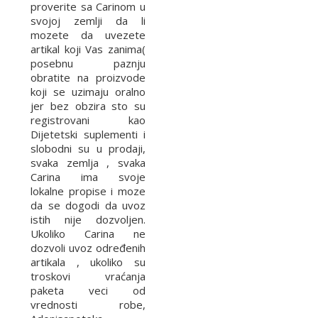
proverite sa Carinom u
svojoj zemlji da li
mozete da uvezete
artikal koji Vas zanima(
posebnu paznju
obratite na proizvode
koji se uzimaju oralno
jer bez obzira sto su
registrovani kao
Dijetetski suplementi i
slobodni su u prodaji,
svaka zemlja , svaka
Carina ima svoje
lokalne propise i moze
da se dogodi da uvoz
istih nije dozvoljen.
Ukoliko Carina ne
dozvoli uvoz određenih
artikala , ukoliko su
troskovi vraćanja
paketa veci od
vrednosti robe,