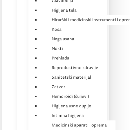
Glavobolja
Higijena tela
Hirurški i medicinski instrumenti i opr
Kosa
Nega usana
Nokti
Prehlada
Reproduktivno zdravlje
Sanitetski materijal
Zatvor
Hemoroidi (šuljevi)
Higijena usne duplje
Intimna higijena
Medicinski aparati i oprema