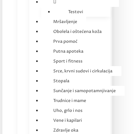
Testovi
Mršavljenje
Obolela i oštećena koža
Prva pomoć
Putna apoteka
Sport i fitness
Srce, krvni sudovi i cirkulacija
Stopala
Sunčanje i samopotamnjivanje
Trudnice i mame
Uho, grlo i nos
Vene i kapilari
Zdravlje oka