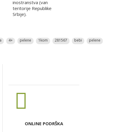
inostranstva (van
teritorije Republike
Srbije).
a
4+
pelene
1kom
281567
bebi
pelene
ONLINE PODRŠKA