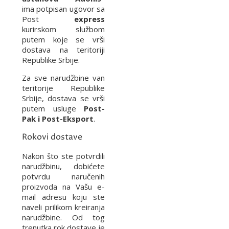
ima potpisan ugovor sa
Post
express
kurirskom službom
putem koje se vrši
dostava na teritoriji
Republike Srbije.
Za sve narudžbine van
teritorije Republike
Srbije, dostava se vrši
putem usluge
Post-
Pak i Post-Eksport
.
Rokovi dostave
Nakon što ste potvrdili
narudžbinu, dobićete
potvrdu naručenih
proizvoda na Vašu e-
mail adresu koju ste
naveli prilikom kreiranja
narudžbine. Od tog
trenutka rok dostave je