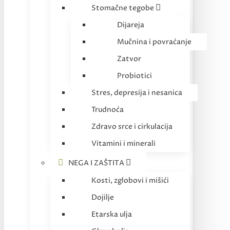
Stomačne tegobe
Dijareja
Mučnina i povraćanje
Zatvor
Probiotici
Stres, depresija i nesanica
Trudnoća
Zdravo srce i cirkulacija
Vitamini i minerali
NEGA I ZAŠTITA
Kosti, zglobovi i mišići
Dojilje
Etarska ulja