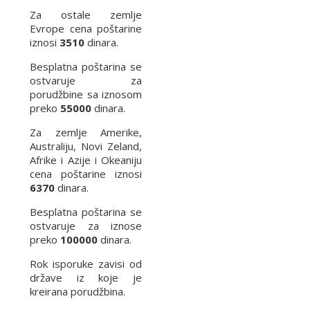
Za ostale zemlje
Evrope cena poštarine
iznosi
3510
dinara.
Besplatna poštarina se
ostvaruje za
porudžbine sa iznosom
preko
55000
dinara.
Za zemlje Amerike,
Australiju, Novi Zeland,
Afrike i Azije i Okeaniju
cena poštarine iznosi
6370
dinara.
Besplatna poštarina se
ostvaruje za iznose
preko
100000
dinara.
Rok isporuke zavisi od
države iz koje je
kreirana porudžbina.