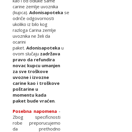
kao i od odluke same
carine zemlje uvoznika
(kupca).
Adonisapoteka
se
odriče odgovornosti
ukoliko iz bilo kog
razloga Carina zemlje
uvoznika ne želi da
ocarini
paket.
Adonisapoteka
u
ovom slučaju
zadržava
pravo da refundira
novac kupcu umanjen
za sve troškove
uvozne i izvozne
carine kao i troškove
poštarine u
momentu kada
paket bude vraćen
.
Posebna napomena
-
Zbog specificnosti
robe preporucujemo
da prethodno