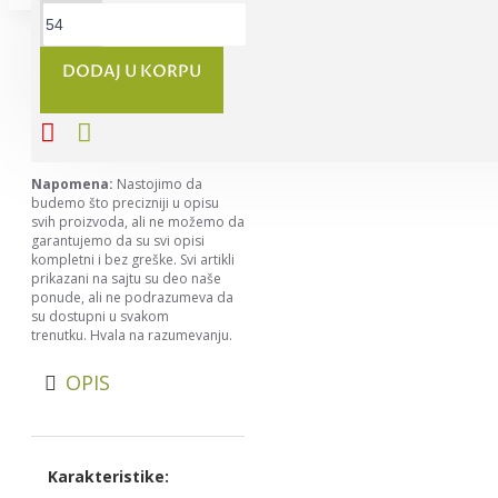
Ovaj proizvod se može
naručiti u minimalnoj količini
od 54
DODAJ U KORPU
Napomena:
Nastojimo da
budemo što precizniji u opisu
svih proizvoda, ali ne možemo da
garantujemo da su svi opisi
kompletni i bez greške. Svi artikli
prikazani na sajtu su deo naše
ponude, ali ne podrazumeva da
su dostupni u svakom
trenutku. Hvala na razumevanju.
OPIS
Karakteristike: