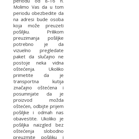
periodu od 8-16 h.
Molimo Vas da u tom
periodu obezbedite da
na adresi bude osoba
koja može preuzeti
pošiljku. Prilikom
preuzimanja pošiljke
potrebno je da
vizuelno pregledate
paket da slučajno ne
postoje neka vidna
oštećenja. Ukoliko
primetite da je
transportna kutija
značajno oštećena i
posumnjate da je
proizvod možda
oštećen, odbijte prijem
pošiljke i odmah nas
obavestite. Ukoliko je
pošiljka naizgled bez
oštećenja slobodno
preuzmite pošiljku i