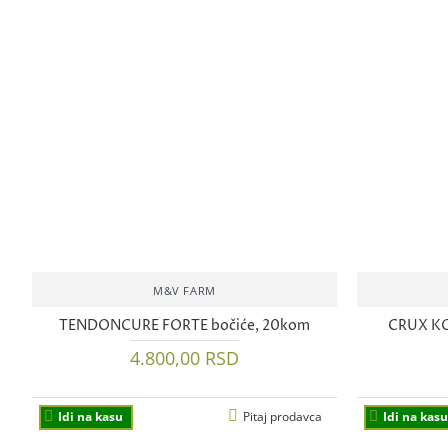
M&V FARM
TENDONCURE FORTE bočiće, 20kom
CRUX KO
4.800,00 RSD
Idi na kasu
Pitaj prodavca
Idi na kasu