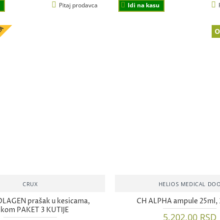
Pitaj prodavca
Idi na kasu
NA
O
CRUX
HELIOS MEDICAL DO
LAGEN prašak u kesicama,
CH ALPHA ampule 25ml,
kom PAKET 3 KUTIJE
5.202,00 RSD