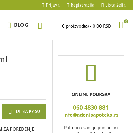
Prijava
Registracija
Lista želja
0
BLOG
0 proizvod(a) - 0,00 RSD
ml
ONLINE PODRŠKA
060 4830 881
IDI NA KASU
info@adonisapoteka.rs
Potrebna vam je pomoć pri
J ZA POREĐENJE