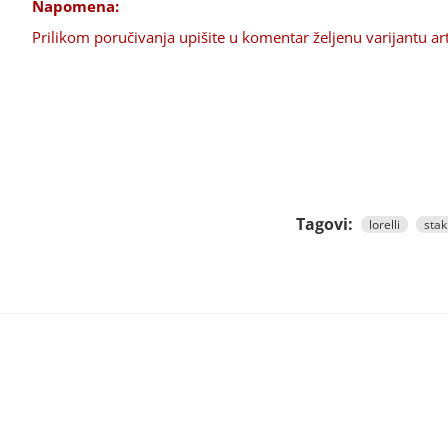
Napomena:
Prilikom poručivanja upišite u komentar željenu varijantu art
Tagovi:
lorelli
stak