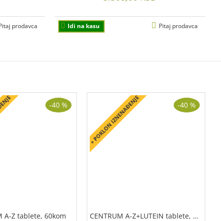
Pitaj prodavca
Idi na kasu
Pitaj prodavca
ĐENJE
+ POKLON IZNENAĐENJE
+
-40 %
-40 %
A-Z tablete, 60kom
CENTRUM A-Z+LUTEIN tablete, 30kom