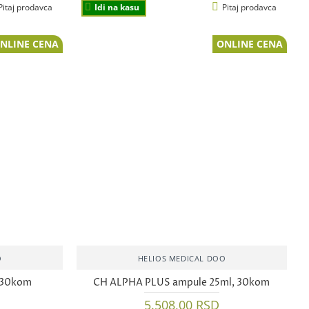
Pitaj prodavca
Idi na kasu
Pitaj prodavca
NLINE CENA
ONLINE CENA
O
HELIOS MEDICAL DOO
 30kom
CH ALPHA PLUS ampule 25ml, 30kom
5.508,00 RSD