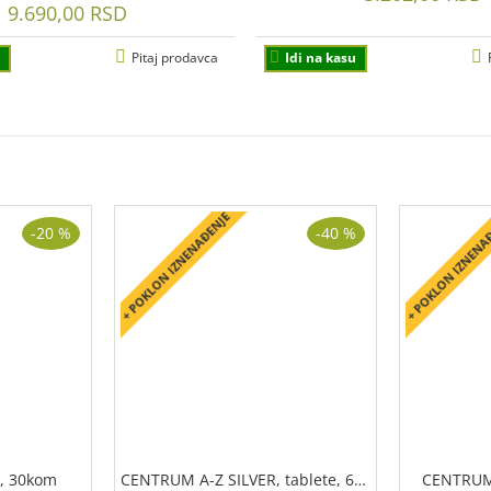
9.690,00 RSD
Pitaj prodavca
Idi na kasu
+ POKLON IZNENAĐENJE
+ POKLON IZNENA
-20 %
-40 %
e, 30kom
CENTRUM A-Z SILVER, tablete, 60kom.
CENTRUM 