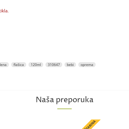
ikla.
lena
flašica
120ml
310647
bebi
oprema
Naša preporuka