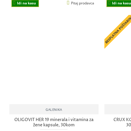
Idi na kasu
Pitaj prodavca
Idi na kasu
BESPLATNA POŠTARI
GALENIKA
OLIGOVIT HER 19 minerala i vitamina za
CRUX KO
žene kapsule, 30kom
30