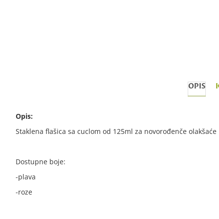
OPIS
Opis:
Staklena flašica sa cuclom od 125ml za novorođenče olakšaće h
Dostupne boje:
-plava
-roze