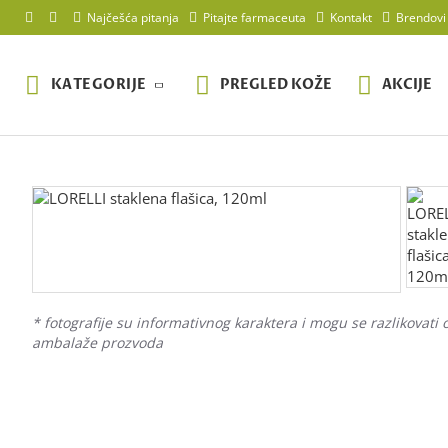
Najčešća pitanja
Pitajte farmaceuta
Kontakt
Brendovi
KATEGORIJE
PREGLED KOŽE
AKCIJE
* fotografije su informativnog karaktera i mogu se razlikovati 
ambalaže prozvoda