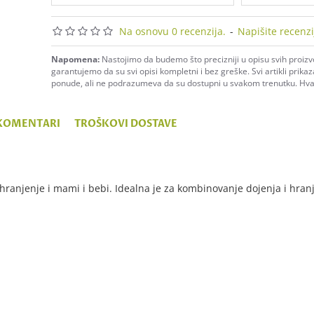
Na osnovu 0 recenzija.
-
Napišite recenzi
Napomena:
Nastojimo da budemo što precizniji u opisu svih proiz
garantujemo da su svi opisi kompletni i bez greške. Svi artikli prika
ponude, ali ne podrazumeva da su dostupni u svakom trenutku. Hv
KOMENTARI
TROŠKOVI DOSTAVE
ranjenje i mami i bebi. Idealna je za kombinovanje dojenja i hran