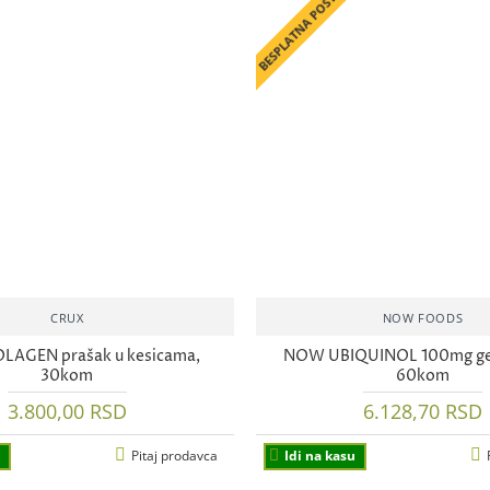
BESPLATNA POŠTARINA
CRUX
NOW FOODS
LAGEN prašak u kesicama,
NOW UBIQUINOL 100mg gel
30kom
60kom
3.800,00 RSD
6.128,70 RSD
Pitaj prodavca
Idi na kasu