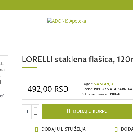
LORELLI staklena flašica, 120
Lager:
NA STANJU
492,00 RSD
Brend:
NEPOZNATA FABRIKA
Šifra proizvoda:
310646
od
DODAJ U KORPU
DODAJ U LISTU ŽELJA
DODA