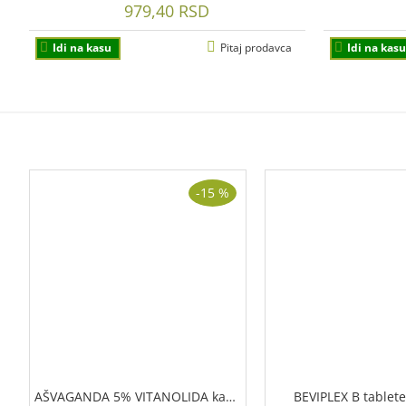
979,40 RSD
Idi na kasu
Pitaj prodavca
Idi na kasu
PROIZVODI NA AKCIJI
-15 %
AŠVAGANDA 5% VITANOLIDA kapsule, 60kom
BEVIPLEX B tablet