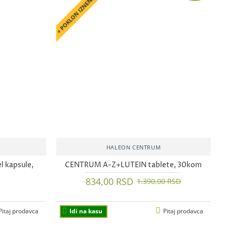
+ POKLON IZNENAĐENJE
HALEON CENTRUM
 kapsule,
CENTRUM A-Z+LUTEIN tablete, 30kom
834,00 RSD
1.390,00 RSD
Pitaj prodavca
Idi na kasu
Pitaj prodavca