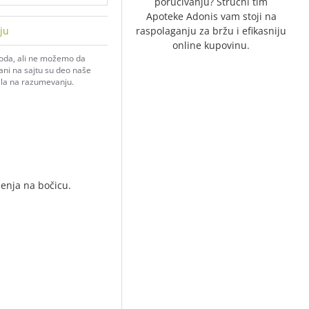
poručivanju? Stručni tim
Apoteke Adonis vam stoji na
ju
raspolaganju za bržu i efikasniju
online kupovinu.
voda, ali ne možemo da
zani na sajtu su deo naše
ala na razumevanju.
jenja na bočicu.