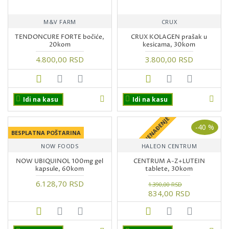
M&V FARM
CRUX
TENDONCURE FORTE bočiće,
CRUX KOLAGEN prašak u
20kom
kesicama, 30kom
4.800,00 RSD
3.800,00 RSD
Idi na kasu
Idi na kasu
+ POKLON IZNENAĐENJE
-40 %
BESPLATNA POŠTARINA
NOW FOODS
HALEON CENTRUM
NOW UBIQUINOL 100mg gel
CENTRUM A-Z+LUTEIN
kapsule, 60kom
tablete, 30kom
6.128,70 RSD
1.390,00 RSD
834,00 RSD