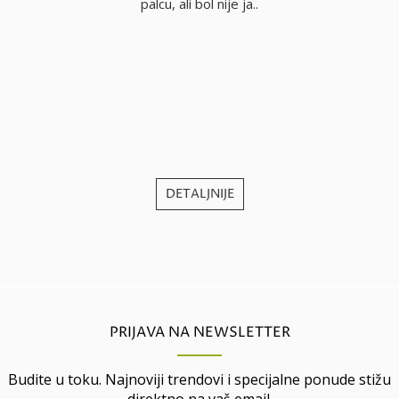
palcu, ali bol nije ja..
j
DETALJNIJE
PRIJAVA NA NEWSLETTER
Budite u toku. Najnoviji trendovi i specijalne ponude stižu