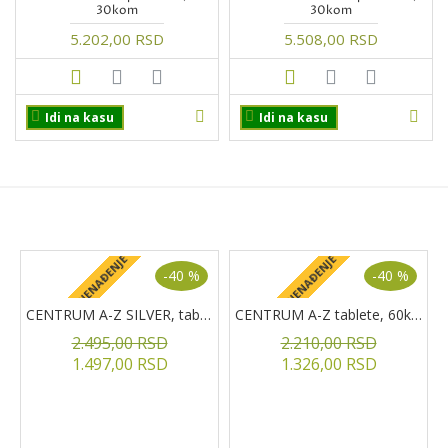
30kom
30kom
5.202,00 RSD
5.508,00 RSD
Idi na kasu
Idi na kasu
PROIZVODI NA AKCIJI
+ POKLON IZNENAĐENJE
+ POKLON IZNENAĐENJE
+
-40 %
-40 %
CENTRUM A-Z SILVER, tablete, 60kom.
CENTRUM A-Z tablete, 60kom
2.495,00 RSD
2.210,00 RSD
1.497,00 RSD
1.326,00 RSD