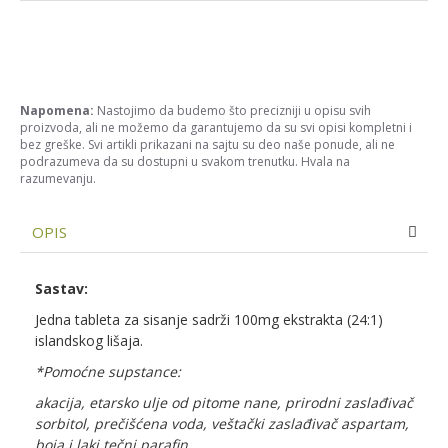
Napomena:
Nastojimo da budemo što precizniji u opisu svih
proizvoda, ali ne možemo da garantujemo da su svi opisi kompletni i
bez greške. Svi artikli prikazani na sajtu su deo naše ponude, ali ne
podrazumeva da su dostupni u svakom trenutku. Hvala na
razumevanju.
OPIS
Sastav:
Jedna tableta za sisanje sadrži 100mg ekstrakta (24:1)
islandskog lišaja.
*Pomoćne supstance:
akacija, etarsko ulje od pitome nane, prirodni zaslađivač
sorbitol, prečišćena voda, veštački zaslađivač aspartam,
boja i laki tečni parafin.