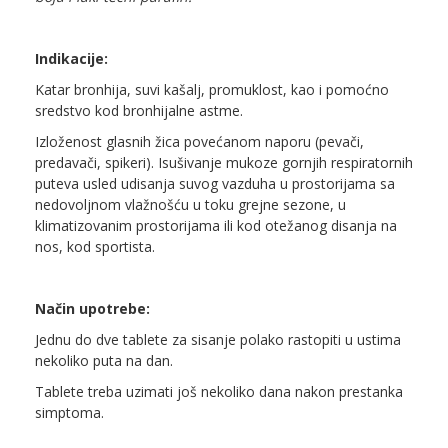
Indikacije:
Katar bronhija, suvi kašalj, promuklost, kao i pomoćno
sredstvo kod bronhijalne astme.
Izloženost glasnih žica povećanom naporu (pevači,
predavači, spikeri). Isušivanje mukoze gornjih respiratornih
puteva usled udisanja suvog vazduha u prostorijama sa
nedovoljnom vlažnošću u toku grejne sezone, u
klimatizovanim prostorijama ili kod otežanog disanja na
nos, kod sportista.
Način upotrebe:
Jednu do dve tablete za sisanje polako rastopiti u ustima
nekoliko puta na dan.
Tablete treba uzimati još nekoliko dana nakon prestanka
simptoma.