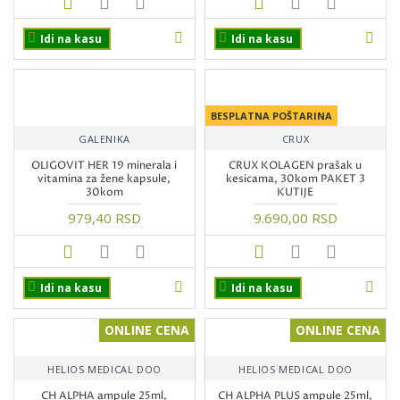
Idi na kasu
Idi na kasu
BESPLATNA POŠTARINA
GALENIKA
CRUX
OLIGOVIT HER 19 minerala i
CRUX KOLAGEN prašak u
vitamina za žene kapsule,
kesicama, 30kom PAKET 3
30kom
KUTIJE
979,40 RSD
9.690,00 RSD
Idi na kasu
Idi na kasu
ONLINE CENA
ONLINE CENA
HELIOS MEDICAL DOO
HELIOS MEDICAL DOO
CH ALPHA ampule 25ml,
CH ALPHA PLUS ampule 25ml,