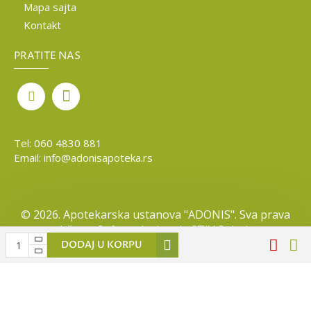
Mapa sajta
Kontakt
PRATITE NAS
Tel:
060 4830 881
Email:
info@adonisapoteka.rs
©
2026. Apotekarska ustanova "ADONIS". Sva prava
zadržana. Softverska izrada
STIV Solutions
DODAJ U KORPU