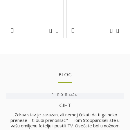
BLOG
0
4424
GIHT
no
„Zdrav stav je zarazan, ali nemoj čekati da ti ga neko
i
prenese – ti budi prenosilac.” – Tom StoppardSeli ste u
vašu omiljenu fotelju i pustili TV. Osećate bol u nožnom