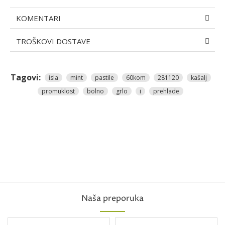
KOMENTARI
TROŠKOVI DOSTAVE
Tagovi:
isla
mint
pastile
60kom
281120
kašalj
promuklost
bolno
grlo
i
prehlade
Naša preporuka