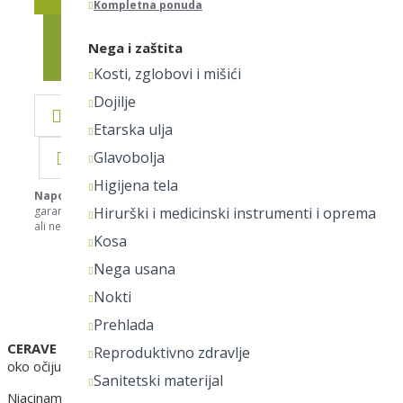
Kompletna ponuda
IDI NA KASU
Nega i zaštita
Kosti, zglobovi i mišići
Dojilje
DODAJ U LISTU ŽELJA
Etarska ulja
DODAJ ZA POREĐENJE
Glavobolja
Higijena tela
Napomena:
Nastojimo da budemo što precizniji u opisu svih proizvod
garantujemo da su svi opisi kompletni i bez greške. Svi artikli prikazani
Hirurški i medicinski instrumenti i oprema
ali ne podrazumeva da su dostupni u svakom trenutku. Hvala na razume
Kosa
Nega usana
OPIS
Nokti
Prehlada
CERAVE EYE REPAIR CREAM obnavljajuća krema za zonu oko
Reproduktivno zdravlje
oko očiju. Brzo se upija.Zadržava vlažnost u koži, obnavlja i jača
Sanitetski materijal
Niacinamid - jača prirodnu zaštitu i čvrstoću kože, ceramidi - obnav