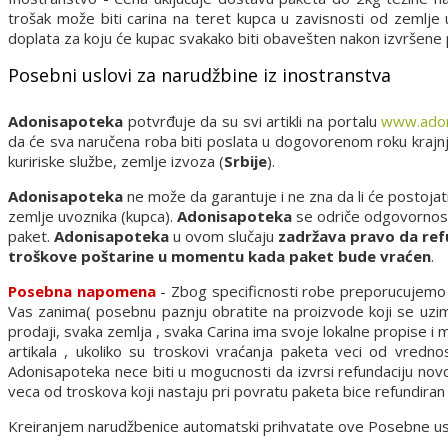
trošak može biti carina na teret kupca u zavisnosti od zemlje
doplata za koju će kupac svakako biti obavešten nakon izvršene
Posebni uslovi za narudžbine iz inostranstva
Adonisapoteka
potvrđuje da su svi artikli na portalu
www.adon
da će sva naručena roba biti poslata u dogovorenom roku kraj
kuririske službe, zemlje izvoza (
Srbije
).
Adonisapoteka
ne može da garantuje i ne zna da li će postojat
zemlje uvoznika (kupca).
Adonisapoteka
se odriče odgovornosti 
paket.
Adonisapoteka
u ovom slučaju
zadržava pravo da ref
troškove poštarine u momentu kada paket bude vraćen
.
Posebna napomena
- Zbog specificnosti robe preporucujemo d
Vas zanima( posebnu paznju obratite na proizvode koji se uzima
prodaji, svaka zemlja , svaka Carina ima svoje lokalne propise i
artikala , ukoliko su troskovi vraćanja paketa veci od vredn
Adonisapoteka nece biti u mogucnosti da izvrsi refundaciju nov
veca od troskova koji nastaju pri povratu paketa bice refundira
Kreiranjem narudžbenice automatski prihvatate ove Posebne uslov