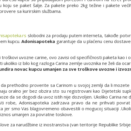
 u koju se paket šalje. Za pakete preko 2kg težine i pakete već
 provere sa kurirskim službama.
isapoteka.rs
slobodni za prodaju putem interneta, takođe potv
njem kupcu.
Adonisapoteka
garantuje da u plaćenu cenu dostave u
i troškovi uvozne carine, ovo zavisi od specifičnosti paketa kao i
ukoliko iz bilo kog razloga Carina zemlje uvoznika ne želi da ocari
undira novac kupcu umanjen za sve troškove uvozne i izvozn
a prethodno proverite sa Carinom u svojoj zemlji da li mozete d
ju oralno jer bez obzira sto su registrovani kao Dijetetski supl
 moze da se dogodi da uvoz istih nije dozvoljen. Ukoliko Carina ne
osti robe, Adonisapoteka zadrzava pravo da ne prihvati povrat 
ca jer smo Vas blagovremeno obavestili o mogucoj situaciji .Ukol
n iznos umanjen za povratne toskove.
e za narudžbine iz inostranstva (van teritorije Republike Srbije