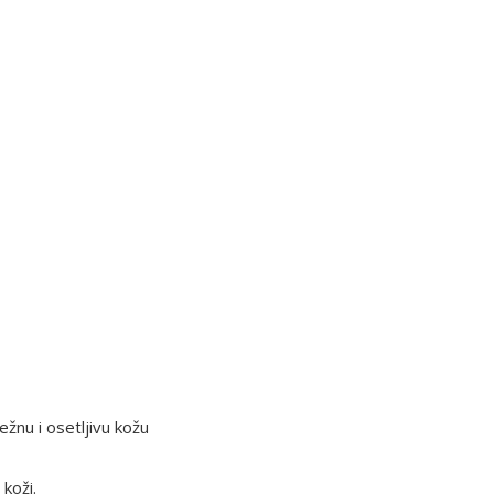
ežnu i osetljivu kožu
 koži.