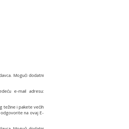
davca. Mogući dodatni
ledeću e-mail adresu:
g težine i pakete većih
 odgovorite na ovaj E-
davca. Mogući dodatni