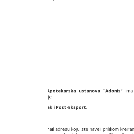
ju.
a privredno društvo
Apotekarska ustanova “Adonis"
ima 
ritoriji Republike Srbije.
rši putem usluge
Post-Pak i Post-Eksport
.
 proizvoda na Vašu e-mail adresu koju ste naveli prilikom kreira