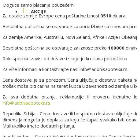
Moguće samo plaćanje pouzećem.
AKCIJE
Za ostale zemlje Evrope cena poštarine iznosi
3510
dinara.
Besplatna poštarina se ostvaruje za porudžbine sa iznosom pr
Za zemlje Amerike, Australiju, Novi Zeland, Afrike i Azije i Okean
Besplatna poštarina se ostvaruje za iznose preko
100000
dinar
Rok isporuke zavisi od države iz koje je kreirana porudžbina.
Za više informacija kontaktirajte nas: info@adonisapoteka.rs.
Cena dostave je sa porezom. Cena uključuje dostavu paketa n
trošak može biti carina na teret kupca u zavisnosti od zemlje u ko
Za sva dodatna pitanja, reklamacije ili proveru trenutne 
info@adonisapoteka.rs
Republika Srbija - Cena dostave ili besplatna dostava uključuje
dimenzija moguća je doplata za koju će kupac svakako biti oba
Mail ukoliko imate dodatnih pitanja.
Inostranstvo - Cena uključuje dostavu paketa do 2kg težine n