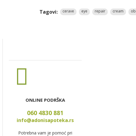
Tagovi:
cerave
eye
repair
cream
ob
ONLINE PODRŠKA
060 4830 881
info@adonisapoteka.rs
Potrebna vam je pomoć pri