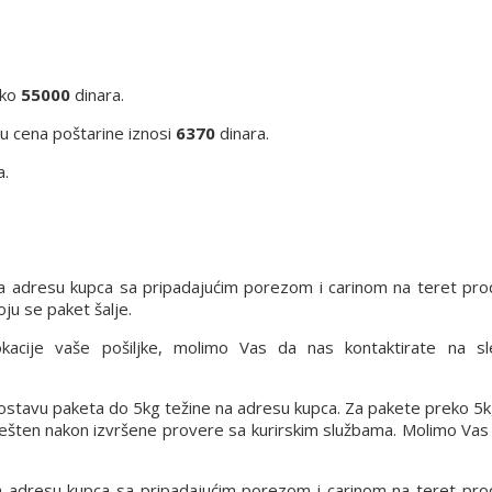
eko
55000
dinara.
iju cena poštarine iznosi
6370
dinara.
a.
a adresu kupca sa pripadajućim porezom i carinom na teret pro
ju se paket šalje.
lokacije vaše pošiljke, molimo Vas da nas kontaktirate na s
 dostavu paketa do 5kg težine na adresu kupca. Za pakete preko 5k
vešten nakon izvršene provere sa kurirskim službama. Molimo Vas
a adresu kupca sa pripadajućim porezom i carinom na teret pro