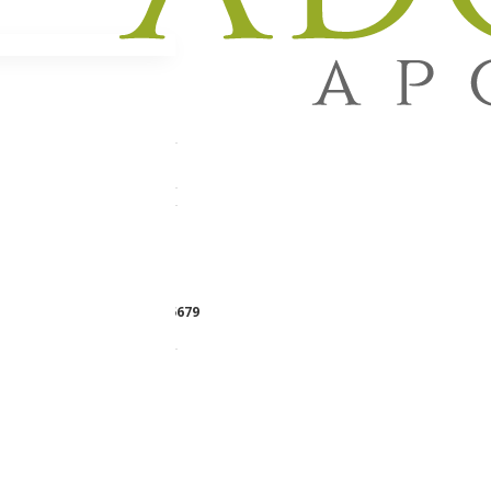
vljajuća
Lager:
NA STANJU
Brend:
CERAVE
Šifra proizvoda:
315679