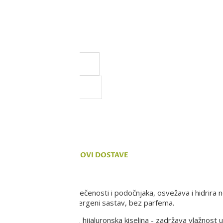
a, ali ne možemo da
 na sajtu su deo naše ponude,
vanju.
KOMENTARI
TROŠKOVI DOSTAVE
 očiju
se bori protiv natečenosti i podočnjaka, osvežava i hidrira n
 zaštitni sloj kože. Hipoalergeni sastav, bez parfema.
ljaju zaštitni sloj kože, hijaluronska kiselina - zadržava vlažnost u