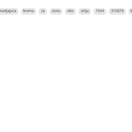
navljajuća
krema
za
zonu
oko
očiju
15ml
315679
l