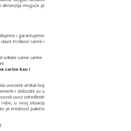
ih dimenzija moguća je
rđujemo i garantujemo
laze troškovi carine i
 od odluke same carine
ni
e carine kao i
a uvezete artikal koji
ementi i slobodni su u
 dozvoli uvoz određenih
robe, u ovoj situaciji
iko je vrednost paketa
).