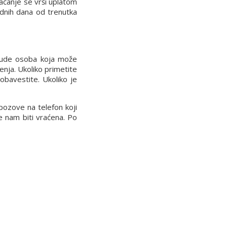
laćanje se vrši uplatom
dnih dana od trenutka
 bude osoba koja može
enja. Ukoliko primetite
obavestite. Ukoliko je
pozove na telefon koji
će nam biti vraćena. Po