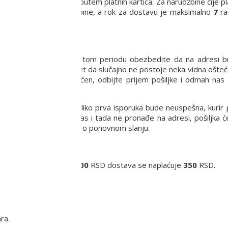
anja robe pouzećem ili putem platnih kartica. Za narudžbine čije p
a sa potvrdom narudžbine, a rok za dostavu je maksimalno
7
ra
a dana.
.
8-16 h. Molimo Vas da u tom periodu obezbedite da na adresi
vizuelno pregledate paket da slučajno ne postoje neka vidna ošteć
e proizvod možda oštećen, odbijte prijem pošiljke i odmah nas 
pišite kuriru adresnicu.
a praksa je da Vas, ukoliko prva isporuka bude neuspešna, kurir 
in za dostavu. Ukoliko Vas i tada ne pronađe na adresi, pošiljka 
euručenja i dogovoriti se o ponovnom slanju.
Za narudžbine ispod
6000
RSD dostava se naplaćuje
350
RSD.
inara.
ra.