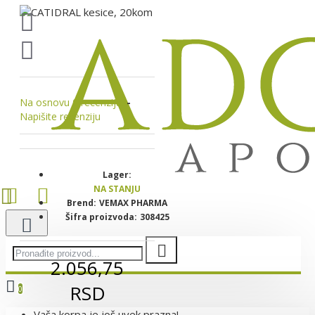
Na osnovu 0 recenzija.
-
Napišite recenziju
Lager:
NA STANJU
Brend:
VEMAX PHARMA
Šifra proizvoda:
308425
2.056,75
RSD
0
Vaša korpa je još uvek prazna!