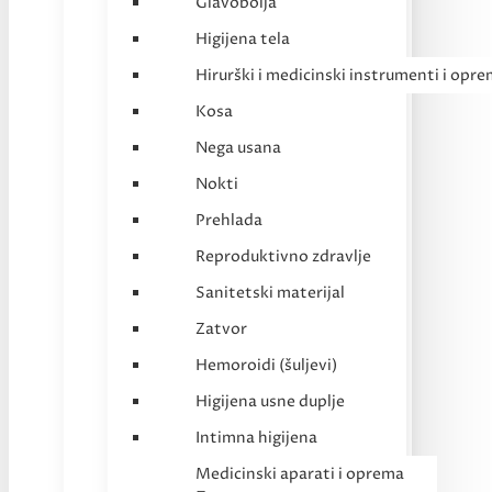
Glavobolja
Higijena tela
Hirurški i medicinski instrumenti i opr
Kosa
Nega usana
Nokti
Prehlada
Reproduktivno zdravlje
Sanitetski materijal
Zatvor
Hemoroidi (šuljevi)
Higijena usne duplje
Intimna higijena
Medicinski aparati i oprema