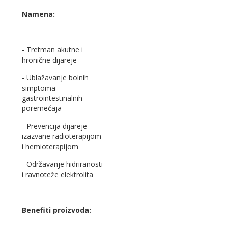
Namena:
- Tretman akutne i
hronične dijareje
- Ublažavanje bolnih
simptoma
gastrointestinalnih
poremećaja
-
Prevencija dijareje
izazvane radioterapijom
i hemioterapijom
- Održavanje hidriranosti
i ravnoteže elektrolita
Benefiti proizvoda: