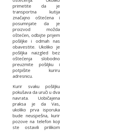
oštećenja. Ukoliko
primetite da je
transportna kutija
značajno oštećena i
posumnjate da je
proizvod možda
oštećen, odbijte prijem
pošiljke i odmah nas
obavestite. Ukoliko je
pošiljka naizgled bez
oštećenja slobodno
preuzmite pošiljku i
potpišite kuriru
adresnicu.
Kurir svaku pošiljku
pokušava da uruči u dva
navrata. Uobičajena
praksa je da Vas,
ukoliko prva isporuka
bude neuspešna, kurir
pozove na telefon koji
ste ostavili prilikom