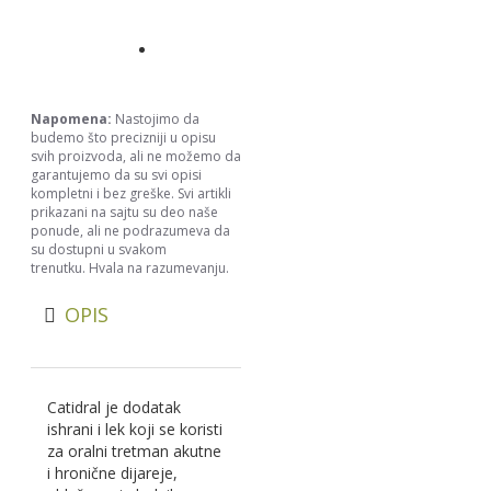
Napomena:
Nastojimo da
budemo što precizniji u opisu
svih proizvoda, ali ne možemo da
garantujemo da su svi opisi
kompletni i bez greške. Svi artikli
prikazani na sajtu su deo naše
ponude, ali ne podrazumeva da
su dostupni u svakom
trenutku. Hvala na razumevanju.
OPIS
Catidral je dodatak
ishrani i lek koji se koristi
za oralni tretman akutne
i hronične dijareje,