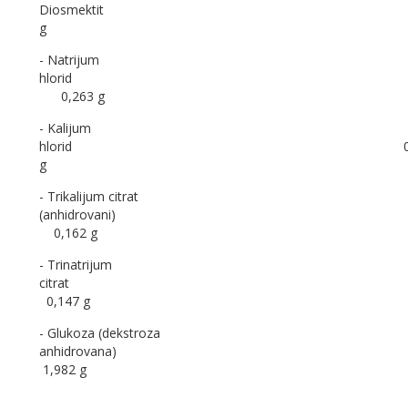
Diosmektit
g
- Natrijum
hlorid
0,263 g
- Kalijum
hlorid
0
g
- Trikalijum citrat
(anhidrovani)
0,162 g
- Trinatrijum
citrat
0,147 g
- Glukoza (dekstroza
anhidrovana)
1,982 g