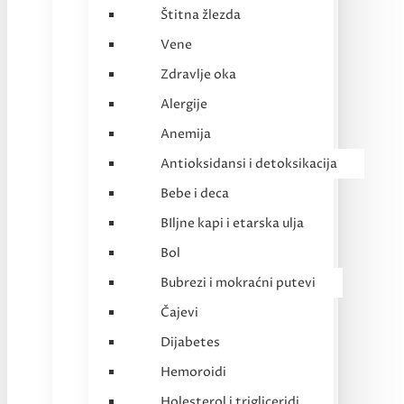
Štitna žlezda
Vene
Zdravlje oka
Alergije
Anemija
Antioksidansi i detoksikacija
Bebe i deca
BIljne kapi i etarska ulja
Bol
Bubrezi i mokraćni putevi
Čajevi
Dijabetes
Hemoroidi
Holesterol i trigliceridi