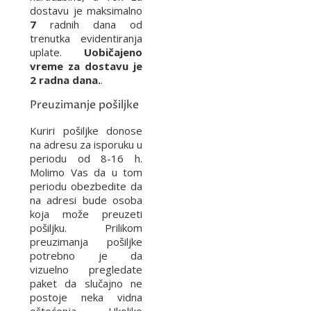
dostavu je maksimalno
7
radnih dana od
trenutka evidentiranja
uplate.
Uobičajeno
vreme za dostavu je
2 radna dana.
.
Preuzimanje pošiljke
Kuriri pošiljke donose
na adresu za isporuku u
periodu od 8-16 h.
Molimo Vas da u tom
periodu obezbedite da
na adresi bude osoba
koja može preuzeti
pošiljku. Prilikom
preuzimanja pošiljke
potrebno je da
vizuelno pregledate
paket da slučajno ne
postoje neka vidna