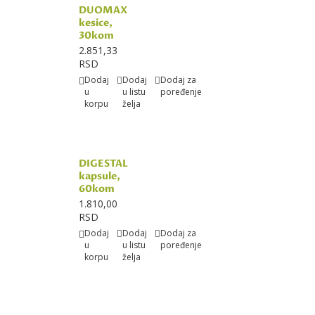
DUOMAX
kesice,
30kom
2.851,33
RSD
Dodaj
Dodaj
Dodaj za
u
u listu
poređenje
korpu
želja
DIGESTAL
kapsule,
60kom
1.810,00
RSD
Dodaj
Dodaj
Dodaj za
u
u listu
poređenje
korpu
želja