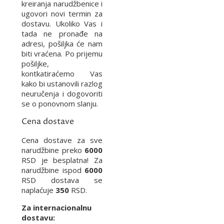
kreiranja narudžbenice i
ugovori novi termin za
dostavu. Ukoliko Vas i
tada ne pronađe na
adresi, pošiljka će nam
biti vraćena. Po prijemu
pošiljke,
kontkatiraćemo Vas
kako bi ustanovili razlog
neuručenja i dogovoriti
se o ponovnom slanju.
Cena dostave
Cena dostave za sve
narudžbine preko
6000
RSD je besplatna! Za
narudžbine ispod
6000
RSD dostava se
naplaćuje
350
RSD.
Za internacionalnu
dostavu: