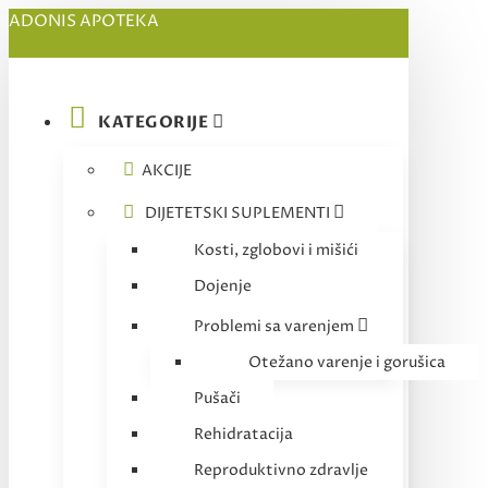
ADONIS APOTEKA
KATEGORIJE
AKCIJE
DIJETETSKI SUPLEMENTI
Kosti, zglobovi i mišići
Dojenje
Problemi sa varenjem
Otežano varenje i gorušica
Pušači
Rehidratacija
Reproduktivno zdravlje