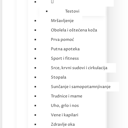
Testovi
Mršavljenje
Obolela i oštećena koža
Prva pomoć
Putna apoteka
Sport i fitness
Srce, krvni sudovi i cirkulacija
Stopala
Sunčanje i samopotamnjivanje
Trudnice i mame
Uho, grlo i nos
Vene i kapilari
Zdravlje oka