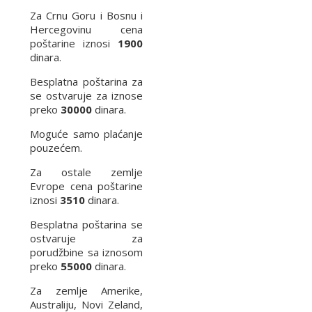
Za Crnu Goru i Bosnu i
Hercegovinu cena
poštarine iznosi
1900
dinara.
Besplatna poštarina za
se ostvaruje za iznose
preko
30000
dinara.
Moguće samo plaćanje
pouzećem.
Za ostale zemlje
Evrope cena poštarine
iznosi
3510
dinara.
Besplatna poštarina se
ostvaruje za
porudžbine sa iznosom
preko
55000
dinara.
Za zemlje Amerike,
Australiju, Novi Zeland,