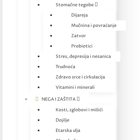
Stomačne tegobe
Dijareja
Mučnina i povraćanje
Zatvor
Probiotici
Stres, depresija i nesanica
Trudnoća
Zdravo srce i cirkulacija
Vitamini i minerali
NEGA I ZAŠTITA
Kosti, zglobovi i mišići
Dojilje
Etarska ulja