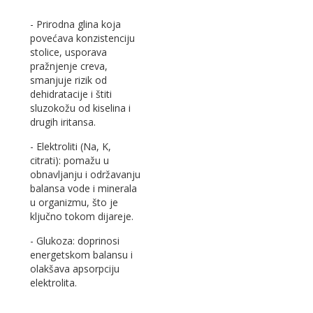
- Prirodna glina koja
povećava konzistenciju
stolice, usporava
pražnjenje creva,
smanjuje rizik od
dehidratacije i štiti
sluzokožu od kiselina i
drugih iritansa.
- Elektroliti (Na, K,
citrati): pomažu u
obnavljanju i održavanju
balansa vode i minerala
u organizmu, što je
ključno tokom dijareje.
- Glukoza: doprinosi
energetskom balansu i
olakšava apsorpciju
elektrolita.