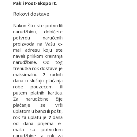
Pak i Post-Eksport
.
Rokovi dostave
Nakon što ste potvrdili
narudžbinu, dobićete
potvrdu naručenih
proizvoda na Vašu e-
mail adresu koju ste
naveli prilikom kreiranja
narudžbine. Od tog
trenutka rok dostave je
maksimalno
7
radnih
dana u slučaju plaćanja
robe pouzećem ili
putem platnih kartica.
Za narudžbine čije
plaćanje se vrši
uplatom u banci ili pošti,
rok za uplatu je
7
dana
od dana prijema e-
maila sa potvrdom
narudžbine, a rok za