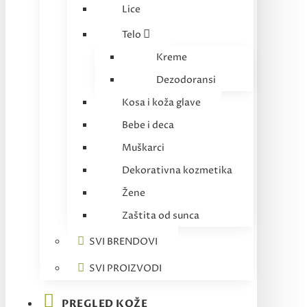
Lice
Telo
Kreme
Dezodoransi
Kosa i koža glave
Bebe i deca
Muškarci
Dekorativna kozmetika
Žene
Zaštita od sunca
SVI BRENDOVI
SVI PROIZVODI
PREGLED KOŽE