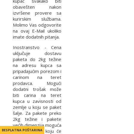
kupac svakako biti
obavešten nakon
izvršene provere sa
kurirskim službama.
Molimo Vas odgovorite
na ovaj E-Mail ukoliko
imate dodatnih pitanja.
Inostranstvo - Cena
uključuje dostavu
paketa do 2kg težine
na adresu kupca sa
pripadajućim porezom i
carinom na teret
prodavca. Mogući
dodatni trošak može
biti carina na teret
kupca u zavisnosti od
zemlje u koju se paket
šalje. Za pakete preko
2kg težine i pakete
većih dimenzija moguća
BESPLATNA POŠTARINA
BESPLATNA POŠTARINA
je doplata za koju će