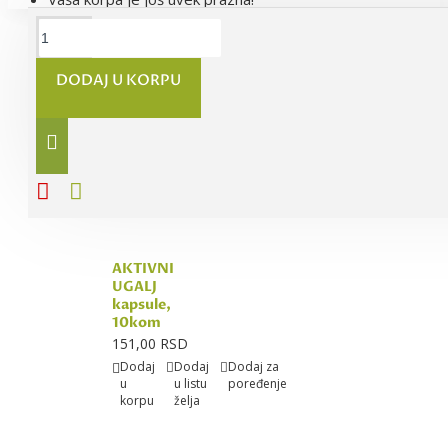
FILTRUM
tablete,
DODAJ U KORPU
10kom
824,60 RSD
Dodaj
Dodaj
Dodaj za
u
u listu
poređenje
korpu
želja
AKTIVNI
UGALJ
kapsule,
10kom
151,00 RSD
Dodaj
Dodaj
Dodaj za
u
u listu
poređenje
korpu
želja