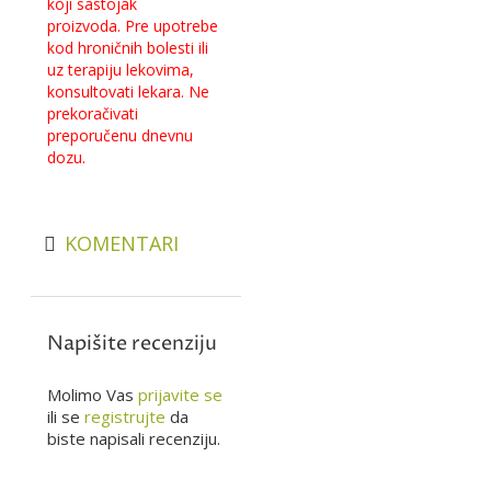
koji sastojak
proizvoda.
Pre upotrebe
kod hroničnih bolesti ili
uz terapiju lekovima,
konsultovati lekara.
Ne
prekoračivati
preporučenu dnevnu
dozu.
KOMENTARI
Napišite recenziju
Molimo Vas
prijavite se
ili se
registrujte
da
biste napisali recenziju.