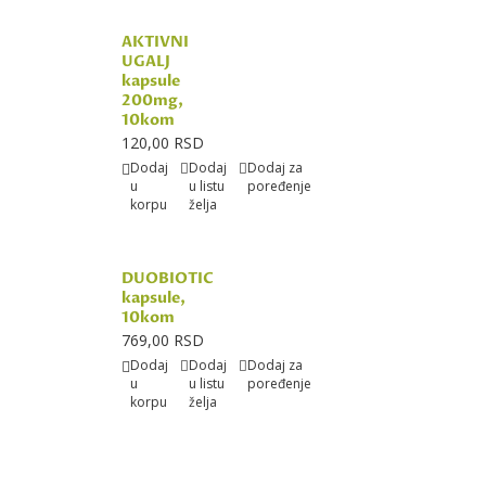
AKTIVNI
UGALJ
kapsule
200mg,
10kom
120,00 RSD
Dodaj
Dodaj
Dodaj za
u
u listu
poređenje
korpu
želja
DUOBIOTIC
kapsule,
10kom
769,00 RSD
Dodaj
Dodaj
Dodaj za
u
u listu
poređenje
korpu
želja