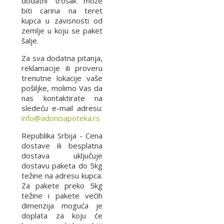
dodatni trošak može
biti carina na teret
kupca u zavisnosti od
zemlje u koju se paket
šalje.
Za sva dodatna pitanja,
reklamacije ili proveru
trenutne lokacije vaše
pošiljke, molimo Vas da
nas kontaktirate na
sledeću e-mail adresu:
info@adonisapoteka.rs
Republika Srbija - Cena
dostave ili besplatna
dostava uključuje
dostavu paketa do 5kg
težine na adresu kupca.
Za pakete preko 5kg
težine i pakete većih
dimenzija moguća je
doplata za koju će