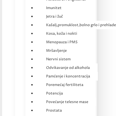
Imunitet
Jetra i žuč
Kašalj,promuklost,bolno grlo i prehlade
Kosa, koža i nokti
Menopauza i PMS
Mršavljenje
Nervni sistem
Odvikavanje od alkohola
Pamćenje i koncentracija
Poremećaj fertiliteta
Potencija
Povećanje telesne mase
Prostata