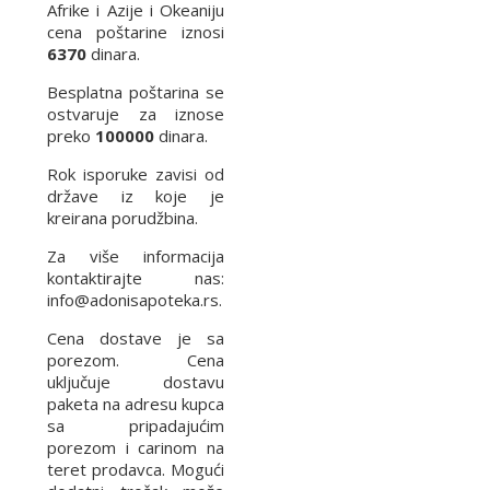
Afrike i Azije i Okeaniju
cena poštarine iznosi
6370
dinara.
Besplatna poštarina se
ostvaruje za iznose
preko
100000
dinara.
Rok isporuke zavisi od
države iz koje je
kreirana porudžbina.
Za više informacija
kontaktirajte nas:
info@adonisapoteka.rs.
Cena dostave je sa
porezom. Cena
uključuje dostavu
paketa na adresu kupca
sa pripadajućim
porezom i carinom na
teret prodavca. Mogući