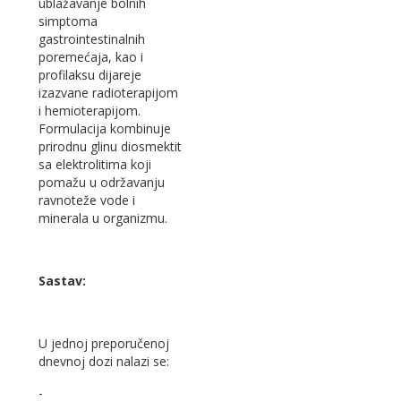
ublažavanje bolnih
simptoma
gastrointestinalnih
poremećaja, kao i
profilaksu dijareje
izazvane radioterapijom
i hemioterapijom.
Formulacija kombinuje
prirodnu glinu diosmektit
sa elektrolitima koji
pomažu u održavanju
ravnoteže vode i
minerala u organizmu.
Sastav:
U jednoj preporučenoj
dnevnoj dozi nalazi se:
-