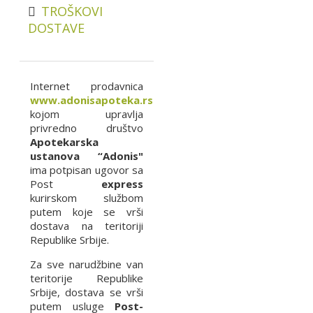
TROŠKOVI
DOSTAVE
Internet prodavnica
www.adonisapoteka.rs
kojom upravlja
privredno društvo
Apotekarska
ustanova “Adonis"
ima potpisan ugovor sa
Post
express
kurirskom službom
putem koje se vrši
dostava na teritoriji
Republike Srbije.
Za sve narudžbine van
teritorije Republike
Srbije, dostava se vrši
putem usluge
Post-