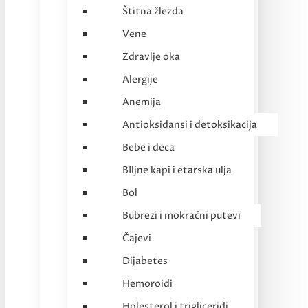
Štitna žlezda
Vene
Zdravlje oka
Alergije
Anemija
Antioksidansi i detoksikacija
Bebe i deca
BIljne kapi i etarska ulja
Bol
Bubrezi i mokraćni putevi
Čajevi
Dijabetes
Hemoroidi
Holesterol i trigliceridi