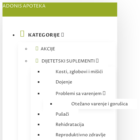
ADONIS APOTEKA
KATEGORIJE
AKCIJE
DIJETETSKI SUPLEMENTI
Kosti, zglobovi i mišići
Dojenje
Problemi sa varenjem
Otežano varenje i gorušica
Pušači
Rehidratacija
Reproduktivno zdravlje