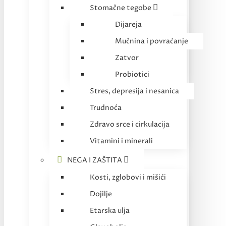
Stomačne tegobe
Dijareja
Mučnina i povraćanje
Zatvor
Probiotici
Stres, depresija i nesanica
Trudnoća
Zdravo srce i cirkulacija
Vitamini i minerali
NEGA I ZAŠTITA
Kosti, zglobovi i mišići
Dojilje
Etarska ulja