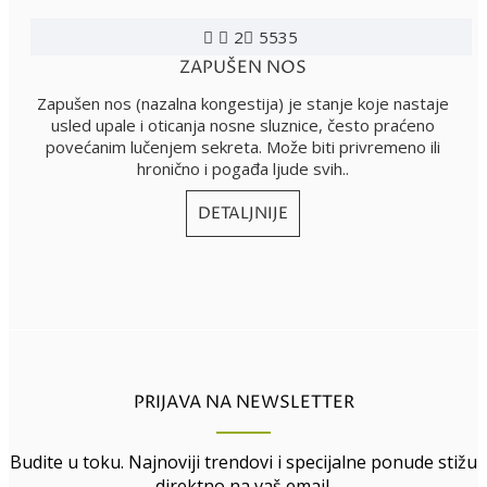
2
5535
ZAPUŠEN NOS
Zapušen nos (nazalna kongestija) je stanje koje nastaje
usled upale i oticanja nosne sluznice, često praćeno
povećanim lučenjem sekreta. Može biti privremeno ili
hronično i pogađa ljude svih..
DETALJNIJE
PRIJAVA NA NEWSLETTER
Budite u toku. Najnoviji trendovi i specijalne ponude stižu
direktno na vaš email.