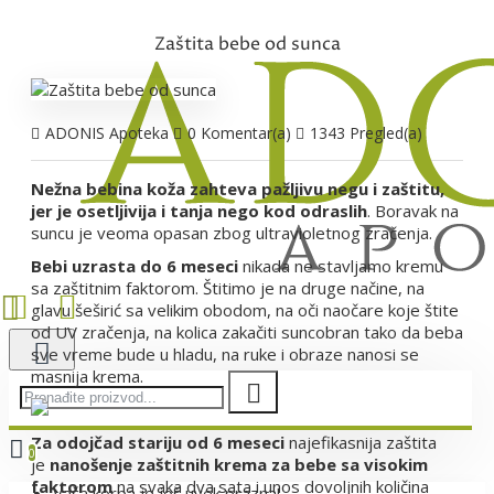
Zaštita bebe od sunca
ADONIS Apoteka
0 Komentar(a)
1343 Pregled(a)
Nežna bebina koža zahteva pažljivu negu i zaštitu,
jer je osetljivija i tanja nego kod odraslih
. Boravak na
suncu je veoma opasan zbog ultravioletnog zračenja.
Bebi uzrasta do 6 meseci
nikada ne stavljamo kremu
sa zaštitnim faktorom. Štitimo je na druge načine, na
glavu šeširić sa velikim obodom, na oči naočare koje štite
od UV zračenja, na kolica zakačiti suncobran tako da beba
sve vreme bude u hladu, na ruke i obraze nanosi se
masnija krema.
Za odojčad stariju od 6 meseci
najefikasnija zaštita
0
je
nanošenje zaštitnih krema za bebe sa visokim
faktorom
na svaka dva sata i unos dovoljnih količina
Vaša korpa je još uvek prazna!