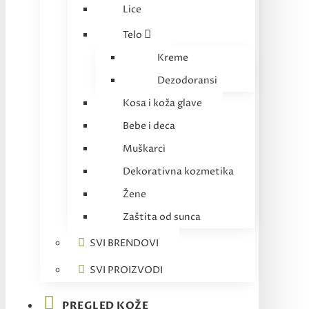
Lice
Telo
Kreme
Dezodoransi
Kosa i koža glave
Bebe i deca
Muškarci
Dekorativna kozmetika
Žene
Zaštita od sunca
SVI BRENDOVI
SVI PROIZVODI
PREGLED KOŽE