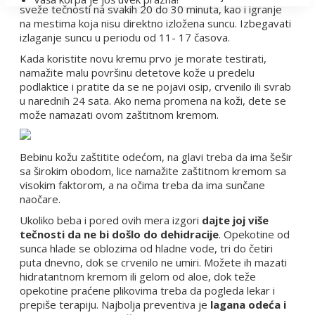
sveže tečnosti na svakih 20 do 30 minuta, kao i igranje
na mestima koja nisu direktno izložena suncu. Izbegavati
izlaganje suncu u periodu od 11- 17 časova.
Kada koristite novu kremu prvo je morate testirati,
namažite malu površinu detetove kože u predelu
podlaktice i pratite da se ne pojavi osip, crvenilo ili svrab
u narednih 24 sata. Ako nema promena na koži, dete se
može namazati ovom zaštitnom kremom.
Bebinu kožu zaštitite odećom, na glavi treba da ima šešir
sa širokim obodom, lice namažite zaštitnom kremom sa
visokim faktorom, a na očima treba da ima sunčane
naočare.
Ukoliko beba i pored ovih mera izgori
dajte joj više
tečnosti da ne bi došlo do dehidracije
. Opekotine od
sunca hlade se oblozima od hladne vode, tri do četiri
puta dnevno, dok se crvenilo ne umiri. Možete ih mazati
hidratantnom kremom ili gelom od aloe, dok teže
opekotine praćene plikovima treba da pogleda lekar i
prepiše terapiju. Najbolja preventiva je
lagana odeća i