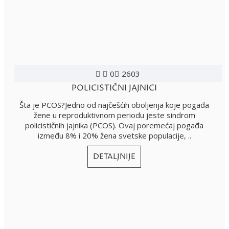
0
2603
POLICISTIČNI JAJNICI
Šta je PCOS?Jedno od najčešćih oboljenja koje pogađa
žene u reproduktivnom periodu jeste sindrom
policističnih jajnika (PCOS). Ovaj poremećaj pogađa
između 8% i 20% žena svetske populacije, ..
DETALJNIJE