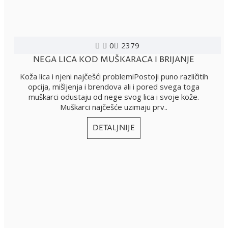
0
2379
NEGA LICA KOD MUŠKARACA I BRIJANJE
Koža lica i njeni najčešći problemiPostoji puno različitih
opcija, mišljenja i brendova ali i pored svega toga
muškarci odustaju od nege svog lica i svoje kože.
Muškarci najčešće uzimaju prv..
DETALJNIJE