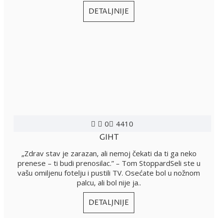
DETALJNIJE
0
4410
GIHT
„Zdrav stav je zarazan, ali nemoj čekati da ti ga neko
prenese – ti budi prenosilac.” – Tom StoppardSeli ste u
vašu omiljenu fotelju i pustili TV. Osećate bol u nožnom
palcu, ali bol nije ja..
DETALJNIJE