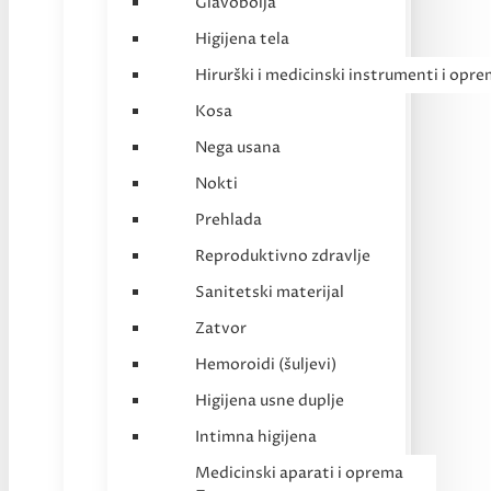
Glavobolja
Higijena tela
Hirurški i medicinski instrumenti i opr
Kosa
Nega usana
Nokti
Prehlada
Reproduktivno zdravlje
Sanitetski materijal
Zatvor
Hemoroidi (šuljevi)
Higijena usne duplje
Intimna higijena
Medicinski aparati i oprema