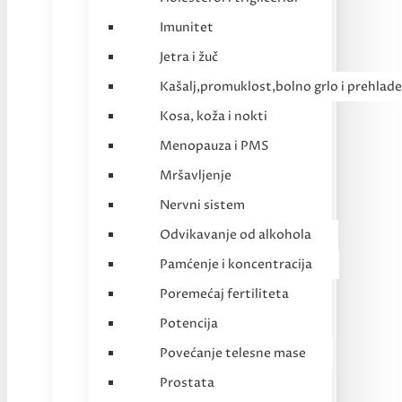
Imunitet
Jetra i žuč
Kašalj,promuklost,bolno grlo i prehlade
Kosa, koža i nokti
Menopauza i PMS
Mršavljenje
Nervni sistem
Odvikavanje od alkohola
Pamćenje i koncentracija
Poremećaj fertiliteta
Potencija
Povećanje telesne mase
Prostata