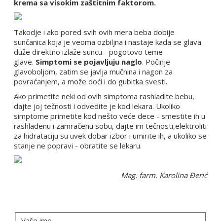
krema sa visokim zaštitnim faktorom.
Takodje i ako pored svih ovih mera beba dobije
sunčanica koja je veoma ozbiljna i nastaje kada se glava
duže direktno izlaže suncu - pogotovo teme
glave.
Simptomi se pojavljuju naglo
. Počinje
glavoboljom, zatim se javlja mučnina i nagon za
povraćanjem, a može doći i do gubitka svesti.
Ako primetite neki od ovih simptoma rashladite bebu,
dajte joj tečnosti i odvedite je kod lekara. Ukoliko
simptome primetite kod nešto veće dece - smestite ih u
rashlađenu i zamračenu sobu, dajte im tečnosti,elektroliti
za hidrataciju su uvek dobar izbor i umirite ih, a ukoliko se
stanje ne popravi - obratite se lekaru.
Mag. farm. Karolina Đerić
OSTAVITE KOMENTAR
Vaše ime