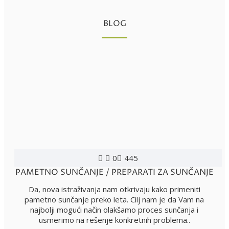
BLOG
0
445
PAMETNO SUNČANJE / PREPARATI ZA SUNČANJE
Da, nova istraživanja nam otkrivaju kako primeniti
pametno sunčanje preko leta. Cilj nam je da Vam na
najbolji mogući način olakšamo proces sunčanja i
usmerimo na rešenje konkretnih problema..