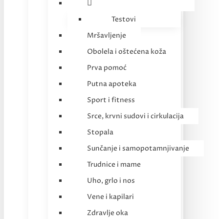
Testovi
Mršavljenje
Obolela i oštećena koža
Prva pomoć
Putna apoteka
Sport i fitness
Srce, krvni sudovi i cirkulacija
Stopala
Sunčanje i samopotamnjivanje
Trudnice i mame
Uho, grlo i nos
Vene i kapilari
Zdravlje oka