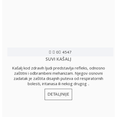
0
4547
SUVI KAŠALJ
Kašalj kod zdravih ljudi predstavlja refleks, odnosno
zaštitni i odbrambeni mehanizam. Njegov osnovni
zadatak je zaštita disajnih puteva od respiratornih
bolesti, iritanasa ili nekog drugog ..
DETALJNIJE