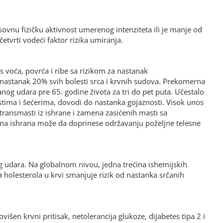
ovnu fizičku aktivnost umerenog intenziteta ili je manje od
etvrti vodeći faktor rizika umiranja.
s voća, povrća i ribe sa rizikom za nastanak
 nastanak 20% svih bolesti srca i krvnih sudova. Prekomerna
nog udara pre 65. godine života za tri do pet puta. Učestalo
ima i šećerima, dovodi do nastanka gojaznosti. Visok unos
transmasti iz ishrane i zamena zasićenih masti sa
ilna ishrana može da doprinese održavanju poželjne telesne
g udara. Na globalnom nivou, jedna trećina ishemijskih
 holesterola u krvi smanjuje rizik od nastanka srčanih
šen krvni pritisak, netolerancija glukoze, dijabetes tipa 2 i