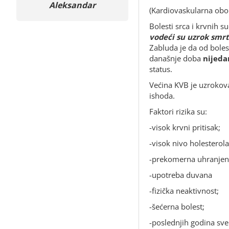
Aleksandar
Miloš
(Kardiovaskularna obol
Bolesti srca i krvnih 
vodeći su uzrok smrti
Zabluda je da od boles
današnje doba
nijeda
status.
Većina KVB je uzroko
ishoda.
Faktori rizika su:
-visok krvni pritisak;
-visok nivo holesterola
-prekomerna uhranjeno
-upotreba duvana
-fizička neaktivnost;
-šećerna bolest;
-poslednjih godina sve 