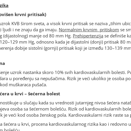
zika
ovišen krvni pritisak)
uzrok KVB širom sveta, a visok krvni pritisak se naziva „tihim ubi
ljudi i ne znaju da ga imaju.
Normalnim krvnim pritiskom
se sm
g (dijastolnog) manje od 80 mm Hg.
Prehipertenzija
se definiše ka
u 120–129 mm Hg, odnosno kada je dijastolni (donji) pritisak 80 m
merenja dobije sistolni (gornji) pritisak koji je između 130–139 m
na
šenje uzrok nastanka skoro 10% svih kardiovaskularnih bolesti. Pu
ra u poređenju sa nepušačima. Rizik je veći ukoliko je osoba poče
 kod muškaraca pušača.
ćera u krvi – šećerna bolest
nostikuje u slučaju kada su vrednosti jutarnjeg nivoa šećera nataš
jeva osoba sa šećernom bolešću. Rizik od kardiovaskularnih bolest
zik je veći kod osoba ženskog pola. Kardiovaskularni rizik raste s
šećera u krvi, procena kardiovaskularnog rizika kao i redovno uzi
om bolešću.