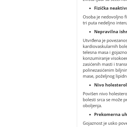
Fizička neaktiv
Osoba je nedovoljno fi
tri puta nedeljno inten
Nepravilna ish
Utvrđena je povezanost
kardiovaskularnih bole
telesna masa i gojazno
konzumiranje visokoen
zasićenih masti i tran
polinezasićenim biljni
mase, poželjnog lipidno
Nivo holesterol
Povišen nivo holestero
bolesti srca se može p
oboljenja.
Prekomerna uhr
Gojaznost je usko pove