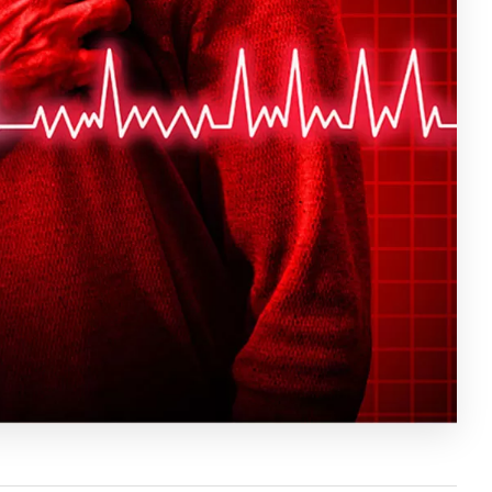
mestu,
Svaka preporuka za
lak za
saradnju sa ovom
š kako
apotekarskom
ustanovom.
Maksimalno
profesionalno i uslužno
osoblje. Dostava jako
brza.