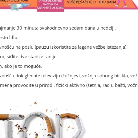
i
i najmanje 30 minuta svakodnevno sedam dana u nedelji.
sto lifta.
vnošću na poslu (pauzu iskoristite za lagane vežbe istezanja).
, siđite dve stanice ranije.
m, ako je to moguće.
vnošću dok gledate televiziju (čučnjevi, vožnja sobnog bicikla, ve
ena provodite u prirodi, fizički aktivno (šetnja, rad u bašti, vožnja