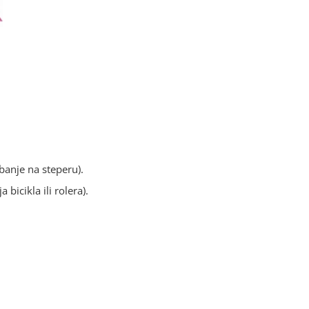
žbanje na steperu).
 bicikla ili rolera).