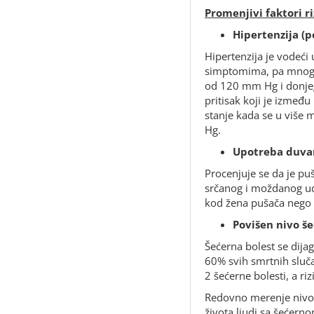
Promenjivi faktori ri
Hipertenzija (p
Hipertenzija je vodeći 
simptomima, pa mnogi 
od 120 mm Hg i donje
pritisak koji je izmeđ
stanje kada se u više 
Hg.
Upotreba duva
Procenjuje se da je pu
srčanog i moždanog uda
kod žena pušača nego
Povišen nivo še
Šećerna bolest se dijag
60% svih smrtnih sluča
2 šećerne bolesti, a ri
Redovno merenje nivoa 
života ljudi sa šećern