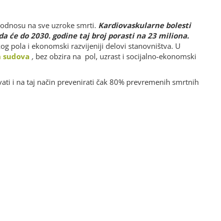
Branko
u odnosu na sve uzroke smrti.
Kardiovaskularne bolesti
da će do 2030. godine taj broj porasti na 23 miliona.
g pola i ekonomski razvijeniji delovi stanovništva. U
ih sudova
,
bez obzira na pol, uzrast i socijalno-ekonomski
kovati i na taj način prevenirati čak 80% prevremenih smrtnih