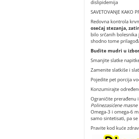
dislipidemija
SAVETOVANJE KAKO PR
Redovna kontrola krvn
osećaj stezanja, za
bilo srčanih bolesnika
shodno tome prilagođav
Budite mudri u izbor
Smanjite slatke napitk
Zamenite slatkiše i sl
Pojedite pet porcija v
Konzumirajte određenu
Ograničite prerađenu i 
Polinezasićene masne 
Omega-3 i omega-6 masn
samo sintetisati, pa s
Pravite kod kuće zdra