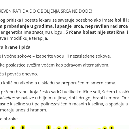
EVENIRATI DA DO OBOLJENJA SRCA NE DOĐE!
og pritiska i poseta lekaru se savetuje posebno ako imate
bol il
tim probadanje u grudima, lupanje srca, nepravilan rad src
 jer genetika ima značajnu ulogu
.
S
rčana bolest nije statična
i
a i modifikuje terapija.
u hrane i pića
e i voćne sokove – izaberite vodu ili nezaslađene sokove.
atke poslastice svežim voćem kao zdravom alternativom.
oća i povrća dnevno.
 količinu alkohola u skladu sa preporučenim smernicama.
prženu hranu, koja često sadrži velike količine soli, šećera i zasić
kiseline
se nalaze u biljnim uljima, ribi i drugoj hrani iz mora. O
e kiseline su tipa polinezasićenih masnih kiselina, a spadaju u r
e moraju unositi hranom.
ve obroke.