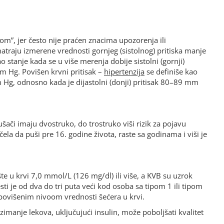
com”, jer često nije praćen znacima upozorenja ili
atraju izmerene vrednosti gornjeg (sistolnog) pritiska manje
o stanje kada se u više merenja dobije sistolni (gornji)
m Hg. Povišen krvni pritisak –
hipertenzija
se definiše kao
m Hg, odnosno kada je dijastolni (donji) pritisak 80–89 mm
šači imaju dvostruko, do trostruko viši rizik za pojavu
la da puši pre 16. godine života, raste sa godinama i viši je
te u krvi 7,0 mmol/L (126 mg/dl) ili više, a KVB su uzrok
i je od dva do tri puta veći kod osoba sa tipom 1 ili tipom
a povišenim nivoom vrednosti šećera u krvi.
manje lekova, uključujući insulin, može poboljšati kvalitet