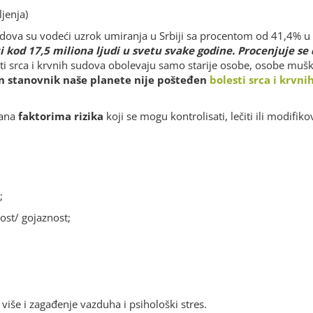
Tanja
Ivan
jenja)
sudova su vodeći uzrok umiranja u Srbiji sa procentom od 41,4% 
 kod 17,5 miliona ljudi u svetu svake godine. Procenjuje se 
ti srca i krvnih sudova obolevaju samo starije osobe, osobe muško
n stanovnik naše planete nije pošteđen
bolesti srca i krvn
vana
faktorima rizika
koji se mogu kontrolisati, lečiti ili modifi
;
st/ gojaznost;
više i zagađenje vazduha i psihološki stres.