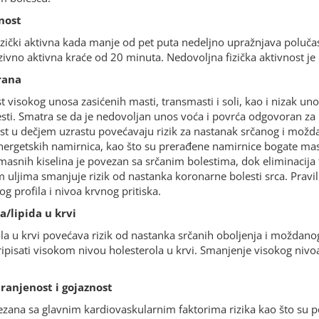
nost
zički aktivna kada manje od pet puta nedeljno upražnjava polučas
zivno aktivna kraće od 20 minuta. Nedovoljna fizička aktivnost je č
rana
 visokog unosa zasićenih masti, transmasti i soli, kao i nizak uno
sti. Smatra se da je nedovoljan unos voća i povrća odgovoran za
st u dečjem uzrastu povećavaju rizik za nastanak srčanog i možda
ergetskih namirnica, kao što su prerađene namirnice bogate mast
smasnih kiselina je povezan sa srčanim bolestima, dok eliminacija 
m uljima smanjuje rizik od nastanka koronarne bolesti srca. Prav
g profila i nivoa krvnog pritiska.
a/lipida u krvi
la u krvi povećava rizik od nastanka srčanih oboljenja i moždano
ripisati visokom nivou holesterola u krvi. Smanjenje visokog nivoa
anjenost i gojaznost
zana sa glavnim kardiovaskularnim faktorima rizika kao što su povi