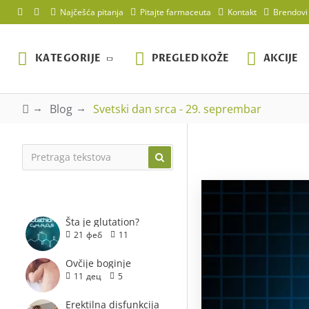
Najčešća pitanja
Pitajte farmaceuta
Kontakt
Brendovi
KATEGORIJE
PREGLED KOŽE
AKCIJE
Blog
Svetski dan srca - 29. seprembar
AKTUELNO
Šta je glutation?
21
феб
11
Ovčije boginje
11
дец
5
Erektilna disfunkcija