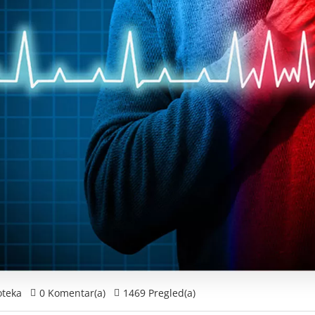
Poručila sam kolagen
Sve na jednom 
eca
sa Vašeg sajta, a dobila
sajt pregledan, 
da
sam jos 3 poklona u
snalaženje. Ba
okviru paketa. Hvala
treba!
Vam najlepše!
teka
0 Komentar(a)
1469 Pregled(a)