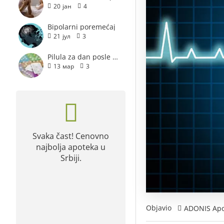
20
јан
4
Bipolarni poremećaj
21
јул
3
Pilula za dan posle - hitna kontracepcija
13
мар
3
Svaka čast! Cenovno
Poručujem već 2
najbolja apoteka u
godine svakog mes
Srbiji.
sa Vašeg sajta, nika
nije bilo nikakvih
problema.
Objavio
ADONIS Apo