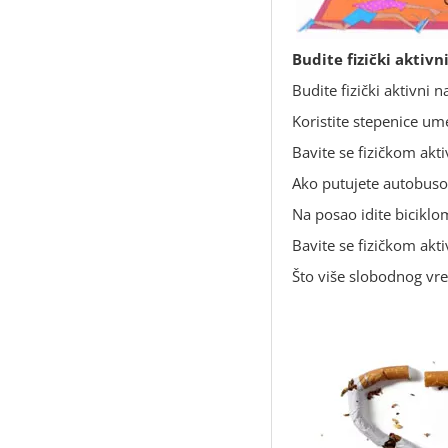
Budite fizički aktivn
Budite fizički aktivn
Koristite stepenice ume
Bavite se fizičkom akti
Ako putujete autobusom
Na posao idite biciklo
Bavite se fizičkom akti
Što više slobodnog vrem