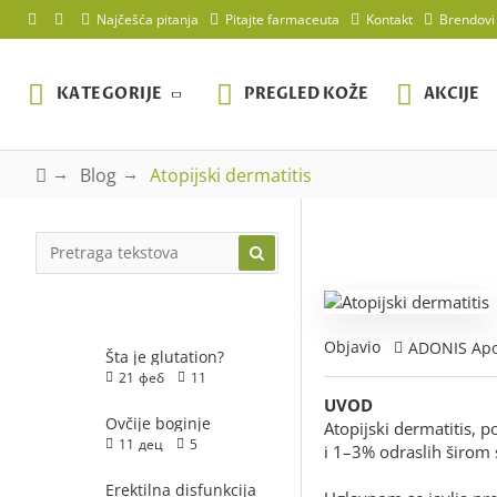
Najčešća pitanja
Pitajte farmaceuta
Kontakt
Brendovi
KATEGORIJE
PREGLED KOŽE
AKCIJE
Blog
Atopijski dermatitis
AKTUELNO
Objavio
ADONIS Apo
Šta je glutation?
21
феб
11
UVOD
Ovčije boginje
Atopijski dermatitis, 
11
дец
5
i 1–3% odraslih širom 
Erektilna disfunkcija