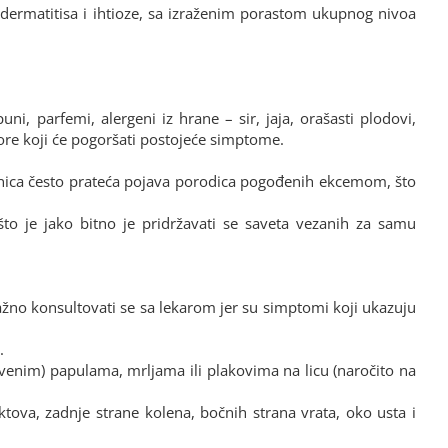
Ivan
Bra
 dermatitisa i ihtioze, sa izraženim porastom ukupnog nivoa
, parfemi, alergeni iz hrane – sir, jaja, orašasti plodovi,
tore koji će pogoršati postojeće simptome.
nesanica često prateća pojava porodica pogođenih ekcemom, što
to je jako bitno je pridržavati se saveta vezanih za samu
ažno konsultovati se sa lekarom jer su simptomi koji ukazuju
.
venim) papulama, mrljama ili plakovima na licu (naročito na
ova, zadnje strane kolena, bočnih strana vrata, oko usta i