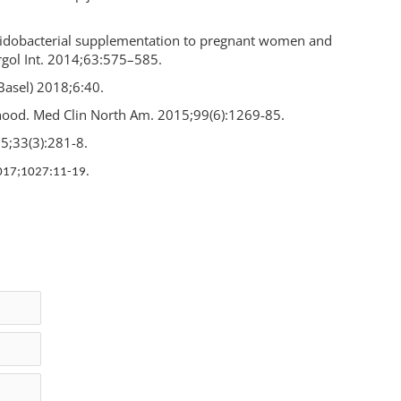
bifidobacterial supplementation to pregnant women and
ergol Int. 2014;63:575–585.
(Basel) 2018;6:40.
thood. Med Clin North Am. 2015;99(6):1269-85.
15;33(3):281-8.
 2017;1027:11-19.