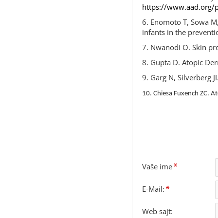
https://www.aad.org/p
6. Enomoto T, Sowa M, 
infants in the prevent
7. Nwanodi O. Skin pro
8. Gupta D. Atopic De
9. Garg N, Silverberg 
10. Chiesa Fuxench ZC. At
OSTAVITE KOMENTA
Vaše ime
E-Mail:
Web sajt: