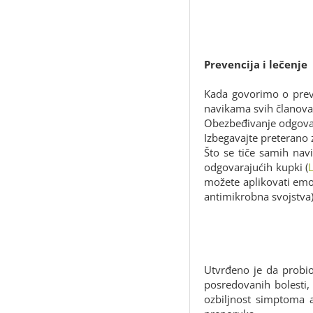
Prevencija i lečenje
Kada govorimo o preve
navikama svih članova
Obezbeđivanje odgovara
Izbegavajte preterano 
Što se tiče samih na
odgovarajućih kupki (
L
možete aplikovati emol
antimikrobna svojstva
Utvrđeno je da probio
posredovanih bolesti, 
ozbiljnost simptoma a