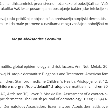
iti i antihistaminici, prvenstveno noću kako bi poboljšali san Vaš
ju ukoliko Vaš lekar posumnja na postojanje bakterijske infekcije 
aj teskt približnije objasnio šta predstavlja atopijski dermatitis
ra, te i da male promene u navikama mogu značajno poboljšati ovo 
Mr ph Aleksandra Cerovina
rmatitis: global epidemiology and risk factors. Ann Nutr Metab. 2
waj N. Atopic dermatitis: Diagnosis and Treatment.
American fam
 children. Stanford medicine Children’s Health. Pristupljeno: 3. 12
hildrens.org/en/topic/default?id=atopic-dermatitis-in-children-
 AG, Aitchison TC, Lever R, Mackie RM. Assessment of a contact-p
topic dermatitis. The British journal of dermatology. 1990;123(4)
f Dermatology Association.
Eczema types: Atopic dermatitis over