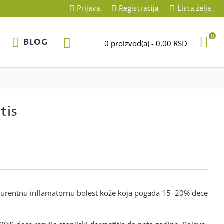
Prijava
Registracija
Lista želja
0
BLOG
0 proizvod(a) - 0,00 RSD
tis
 rekurentnu inflamatornu bolest kože koja pogađa 15–20% dece