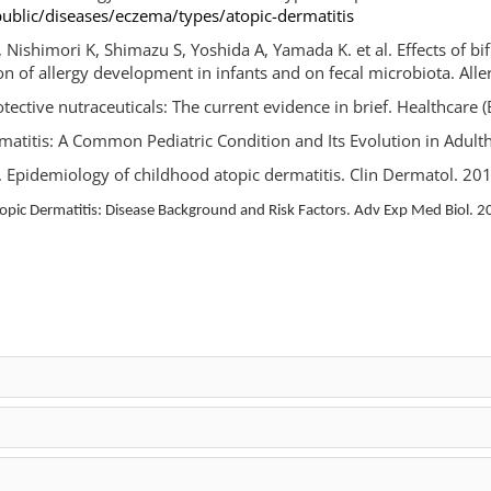
ublic/diseases/eczema/types/atopic-dermatitis
Nishimori K, Shimazu S, Yoshida A, Yamada K. et al. Effects of 
ion of allergy development in infants and on fecal microbiota. All
tective nutraceuticals: The current evidence in brief. Healthcare 
rmatitis: A Common Pediatric Condition and Its Evolution in Adul
JI. Epidemiology of childhood atopic dermatitis. Clin Dermatol. 20
opic Dermatitis: Disease Background and Risk Factors. Adv Exp Med Biol.
R