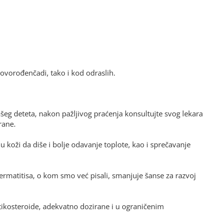
 novorođenčadi, tako i kod odraslih.
g deteta, nakon pažljivog praćenja konsultujte svog lekara
rane.
koži da diše i bolje odavanje toplote, kao i sprečavanje
ermatitisa, o kom smo već pisali, smanjuje šanse za razvoj
itikosteroide, adekvatno dozirane i u ograničenim