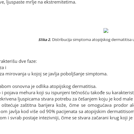
e, ljuspaste mrlje na ekstremitetima.
Distribucija simptoma atopijskog dermatitisa u
Slika 2.
rakterišu dve faze:
za i
aza mirovanja u kojoj se javlja poboljšanje simptoma.
abom osnovna je odlika atopijskog dermatitisa.
o i pojava mehura koji su ispunjeni tečnošću takođe su karakteris
ekrivena ljuspicama stvara potrebu za češanjem koju je kod male
oštećuje zaštitna barijera kože, čime se omogućava prodor ale
om javlja kod više od 90% pacijenata sa atopijskim dermatitisom
nijom i svrab postaje intezivniji, čime se stvara začarani krug koji 