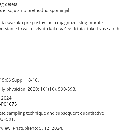
eg deteta.
kože, koju smo prethodno spominjali.
 i da svakako pre postavljanja dijagnoze istog morate
stanje i kvalitet života kako vašeg detata, tako i vas samih.
015;66 Suppl 1:8-16.
ily physician
. 2020;
101
(10), 590-598.
. 2024.
90-P01675
late sampling technique and subsequent quantitative
:493–501.
view. Pristupljeno: 5. 12. 2024.