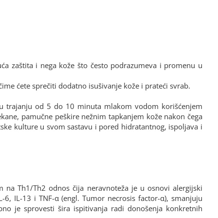
juća zaštita i nega kože što često podrazumeva i promenu u
me ćete sprečiti dodatno isušivanje kože i prateći svrab.
em u trajanju od 5 do 10 minuta mlakom vodom korišćenjem
te mekane, pamučne peškire nežnim tapkanjem kože nakon čega
tske kulture u svom sastavu i pored hidratantnog, ispoljava i
 na Th1/Th2 odnos čija neravnoteža je u osnovi alergijski
IL-6, IL-13 i TNF-α (engl. Tumor necrosis factor-α), smanjuju
no je sprovesti šira ispitivanja radi donošenja konkretnih