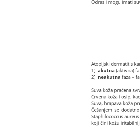
Odrasli mogu imati suv
Atopijski dermatitis ka
1)
akutna
(aktivna) fa
2)
neakutna
faza – f
Suva koža praćena svr
Crvena koža i osip, ka
Suva, hrapava koža pr
Češanjem se dodatno 
Staphilococcus aureus-
koji čini kožu iritabil