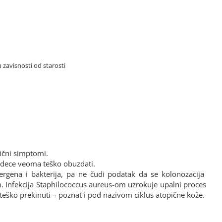
 zavisnosti od starosti
tični simptomi.
 dece veoma teško obuzdati.
rgena i bakterija, pa ne čudi podatak da se kolonozacija
. Infekcija Staphilococcus aureus-om uzrokuje upalni proces
je teško prekinuti – poznat i pod nazivom ciklus atopične kože.