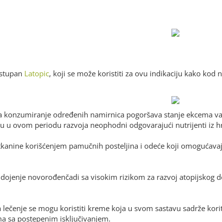
ostupan
Latopic
, koji se može koristiti za ovu indikaciju kako kod
 konzumiranje određenih namirnica pogoršava stanje ekcema vaše
r su u ovom periodu razvoja neophodni odgovarajući nutrijenti iz h
tkanine korišćenjem pamučnih posteljina i odeće koji omogućavaju 
 dojenje novorođenčadi sa visokim rizikom za razvoj atopijskog d
a lečenje se mogu koristiti kreme koja u svom sastavu sadrže kor
a sa postepenim isključivanjem.