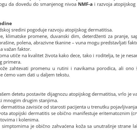
Miloš
Tanja
 mogu da dovedu do smanjenog nivoa
NMF-a
i razvoja atopijskog
redine
dskoj sredini pogoduje razvoju atopijskog dermatitisa.
 klimatske promene, duvanski dim, deterdženti za pranje, sapuni
 prašine, polena, abrazivne tkanine – vuna mogu predstavljati fak
a važan faktor.
eoma utiče na kvalitet života kako dece, tako i roditelja, te je 
og primera.
že zahtevati promenu u rutini i navikama porodica, ali ono š
oje ćemo vam dati u daljem tekstu.
ašem detetu postavite dijagnozu atopijskog dermatitisa, vrlo je v
čki mnogim drugim stanjima.
 dermatitisa zavisiće od starosti pacijenta u trenutku pojavljivanja
ta atopijski dermatitis se obično manifestuje eritematoznim (cr
aktovima i kolenima.
, simptomima je obično zahvaćena koža sa unutrašnje strane lakt