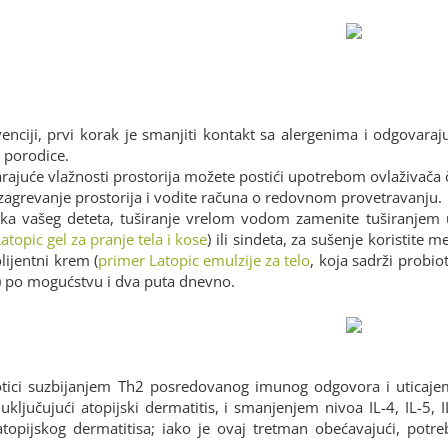
nciji, prvi korak je smanjiti kontakt sa alergenima i odgovara
 porodice.
juće vlažnosti prostorija možete postići upotrebom ovlaživača či
zagrevanje prostorija i vodite računa o redovnom provetravanju.
vika vašeg deteta, tuširanje vrelom vodom zamenite tuširanj
atopic gel za pranje tela i kose
) ili sindeta, za sušenje koristi
ijentni krem (
primer Latopic emulzije za telo
, koja sadrži probio
) po mogućstvu i dva puta dnevno.
tici suzbijanjem Th2 posredovanog imunog odgovora i uticajem
uključujući atopijski dermatitis, i smanjenjem nivoa IL-4, IL-5, 
topijskog dermatitisa; iako je ovaj tretman obećavajući, potreb