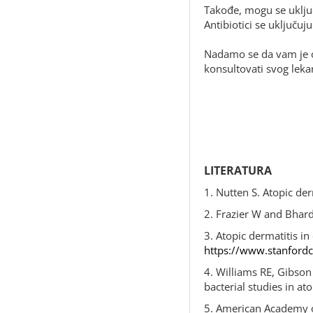
Takođe, mogu se uključ
Antibiotici se uključu
Nadamo se da vam je ov
konsultovati svog leka
LITERATURA
1. Nutten S. Atopic de
2. Frazier W and Bhard
3. Atopic dermatitis in
https://www.stanfordc
4. Williams RE, Gibson
bacterial studies in a
5. American Academy o