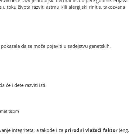
90% dece razvije atopijski dermatitis do pete godine. Pojava
u toku života razviti astmu i/ili alergijski rinitis, takozvana
a pokazala da se može pojaviti u sadejstvu genetskih,
olagen
Sve na jednom mestu,
Svaka pre
će i dete razviti isti.
 dobila
sajt pregledan, lak za
saradnju
ona u
snalaženje. Baš kako
apotek
 Hvala
treba!
ustan
e!
Maksi
rmatitisom
profesionaln
osoblje. Do
anje integriteta, a takođe i za
prirodni vlažeći faktor
(eng.
brz