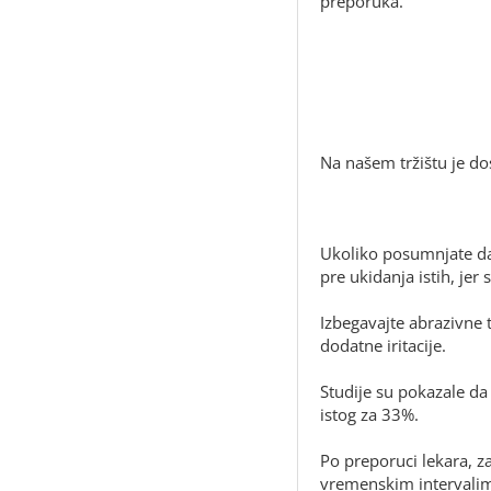
preporuka.
Na našem tržištu je d
Ukoliko posumnjate da
pre ukidanja istih, je
Izbegavajte abrazivne 
dodatne iritacije.
Studije su pokazale da
istog za 33%.
Po preporuci lekara, z
vremenskim intervalim