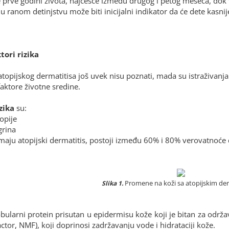
 prve godini života, najčešće između drugog i petog meseca, dok 
 ranom detinjstvu može biti inicijalni indikator da će dete kasnije 
tori rizika
atopijskog dermatitisa još uvek nisu poznati, mada su istraživanj
faktore životne sredine.
zika
su:
topije
grina
no
Poručujem već 2
Poručila sam k
maju atopijski dermatitis, postoji između 60% i 80% verovatnoće da 
u
godine svakog meseca
sa Vašeg sajta, a
sa Vašeg sajta, nikada
sam jos 3 pokl
nije bilo nikakvih
okviru paketa.
problema.
Vam najlepš
Promene na koži sa atopijskim de
Slika 1.
obularni protein prisutan u epidermisu kože koji je bitan za održav
ctor, NMF), koji doprinosi zadržavanju vode i hidrataciji kože.