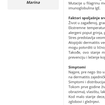
Marina
Aleksandar
Mutacije u filagrinu
imunoglobulina IgE.
Faktori spoljašnje s
Život u zagađenoj, gra
Ekstremne temperature,
alergeni poput grinja,
Stres predstavlja veom
Atopijski dermatitis v
mogu potvrditi iz ličn
Takođe, ovo stanje mo
prevenciju i lečenje k
Simptomi
Najpre, pre nego što v
na dermatitis zajedni
Simptomi i distribucija
Tokom prve godine živo
obrazima), vlasištu, l
Kod malo starije dece
zglobovi i gležnjevi.