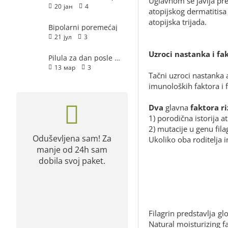
Uglavnom se javlja pre
20
јан
4
atopijskog dermatitisa u
atopijska trijada.
Bipolarni poremećaj
21
јул
3
Uzroci nastanka i fak
Pilula za dan posle - hitna kontracepcija
13
мар
3
Tačni uzroci nastanka 
imunoloških faktora i 
Dva
glavna
faktora ri
1) porodična istorija a
2) mutacije u genu fila
Oduševljena sam! Za
Svaka čast! Cenov
Ukoliko oba roditelja i
manje od 24h sam
najbolja apoteka 
dobila svoj paket.
Srbiji.
Filagrin predstavlja gl
Natural moisturizing fa