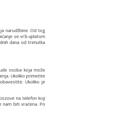
nja narudžbine. Od tog
laćanje se vrši uplatom
dnih dana od trenutka
 bude osoba koja može
enja. Ukoliko primetite
obavestite. Ukoliko je
pozove na telefon koji
će nam biti vraćena. Po