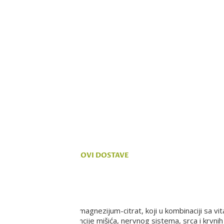
a, ali ne možemo da
 na sajtu su deo naše ponude,
vanju.
KOMENTARI
TROŠKOVI DOSTAVE
isoko efikasnog izvora, magnezijum-citrat, koji u kombinaciji sa v
i očuvanju normalne funcije mišića, nervnog sistema, srca i krvnih