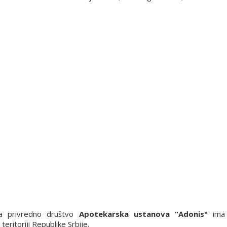
ju.
a privredno društvo
Apotekarska ustanova “Adonis"
ima 
ritoriji Republike Srbije.