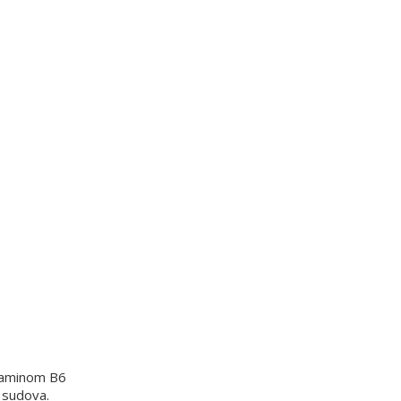
itaminom B6
 sudova.