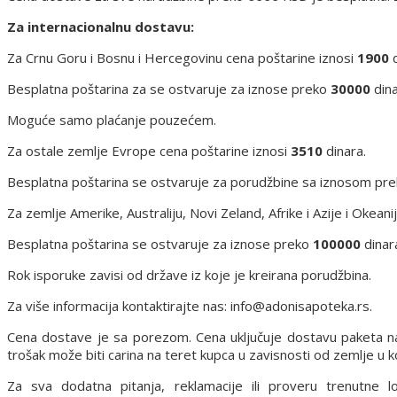
Za internacionalnu dostavu:
Za Crnu Goru i Bosnu i Hercegovinu cena poštarine iznosi
1900
d
Besplatna poštarina za se ostvaruje za iznose preko
30000
dina
Moguće samo plaćanje pouzećem.
Za ostale zemlje Evrope cena poštarine iznosi
3510
dinara.
Besplatna poštarina se ostvaruje za porudžbine sa iznosom pr
Za zemlje Amerike, Australiju, Novi Zeland, Afrike i Azije i Okean
Besplatna poštarina se ostvaruje za iznose preko
100000
dinar
Rok isporuke zavisi od države iz koje je kreirana porudžbina.
Za više informacija kontaktirajte nas: info@adonisapoteka.rs.
Cena dostave je sa porezom. Cena uključuje dostavu paketa n
trošak može biti carina na teret kupca u zavisnosti od zemlje u ko
Za sva dodatna pitanja, reklamacije ili proveru trenutne 