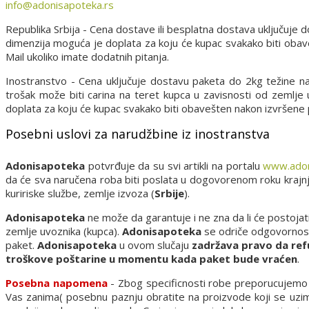
info@adonisapoteka.rs
Republika Srbija - Cena dostave ili besplatna dostava uključuje
dimenzija moguća je doplata za koju će kupac svakako biti oba
Mail ukoliko imate dodatnih pitanja.
Inostranstvo - Cena uključuje dostavu paketa do 2kg težine n
trošak može biti carina na teret kupca u zavisnosti od zemlje
doplata za koju će kupac svakako biti obavešten nakon izvršene
Posebni uslovi za narudžbine iz inostranstva
Adonisapoteka
potvrđuje da su svi artikli na portalu
www.adon
da će sva naručena roba biti poslata u dogovorenom roku kraj
kuririske službe, zemlje izvoza (
Srbije
).
Adonisapoteka
ne može da garantuje i ne zna da li će postojat
zemlje uvoznika (kupca).
Adonisapoteka
se odriče odgovornosti 
paket.
Adonisapoteka
u ovom slučaju
zadržava pravo da ref
troškove poštarine u momentu kada paket bude vraćen
.
Posebna napomena
- Zbog specificnosti robe preporucujemo d
Vas zanima( posebnu paznju obratite na proizvode koji se uzima