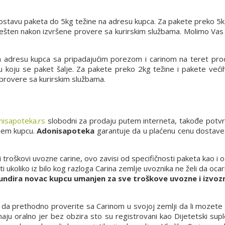
 dostavu paketa do 5kg težine na adresu kupca. Za pakete preko 5k
vešten nakon izvršene provere sa kurirskim službama. Molimo Vas
a adresu kupca sa pripadajućim porezom i carinom na teret pro
 u koju se paket šalje. Za pakete preko 2kg težine i pakete već
 provere sa kurirskim službama.
isapoteka.rs
slobodni za prodaju putem interneta, takođe potv
njem kupcu.
Adonisapoteka
garantuje da u plaćenu cenu dostave u
i troškovi uvozne carine, ovo zavisi od specifičnosti paketa kao i
ukoliko iz bilo kog razloga Carina zemlje uvoznika ne želi da ocari
undira novac kupcu umanjen za sve troškove uvozne i izvozn
a prethodno proverite sa Carinom u svojoj zemlji da li mozete d
ju oralno jer bez obzira sto su registrovani kao Dijetetski supl