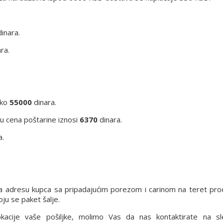
inara.
ra.
eko
55000
dinara.
iju cena poštarine iznosi
6370
dinara.
a.
a adresu kupca sa pripadajućim porezom i carinom na teret pro
ju se paket šalje.
lokacije vaše pošiljke, molimo Vas da nas kontaktirate na s