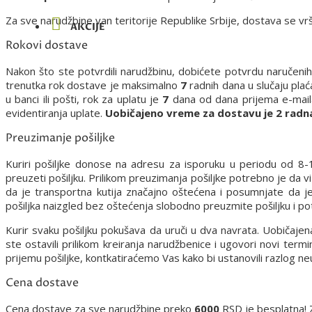
Za sve narudžbine van teritorije Republike Srbije, dostava se v
AKCIJE
Rokovi dostave
Nakon što ste potvrdili narudžbinu, dobićete potvrdu naručenih
trenutka rok dostave je maksimalno
7
radnih dana u slučaju plać
u banci ili pošti, rok za uplatu je
7
dana od dana prijema e-mail
evidentiranja uplate.
Uobičajeno vreme za dostavu je 2 radn
Preuzimanje pošiljke
Kuriri pošiljke donose na adresu za isporuku u periodu od 
preuzeti pošiljku. Prilikom preuzimanja pošiljke potrebno je da 
da je transportna kutija značajno oštećena i posumnjate da j
pošiljka naizgled bez oštećenja slobodno preuzmite pošiljku i pot
Kurir svaku pošiljku pokušava da uruči u dva navrata. Uobičajen
ste ostavili prilikom kreiranja narudžbenice i ugovori novi term
prijemu pošiljke, kontkatiraćemo Vas kako bi ustanovili razlog n
Cena dostave
Cena dostave za sve narudžbine preko
6000
RSD je besplatna! 