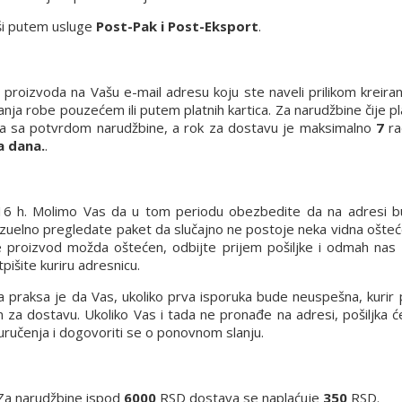
rši putem usluge
Post-Pak i Post-Eksport
.
 proizvoda na Vašu e-mail adresu koju ste naveli prilikom kreira
anja robe pouzećem ili putem platnih kartica. Za narudžbine čije p
a sa potvrdom narudžbine, a rok za dostavu je maksimalno
7
ra
a dana.
.
8-16 h. Molimo Vas da u tom periodu obezbedite da na adresi
vizuelno pregledate paket da slučajno ne postoje neka vidna ošteć
e proizvod možda oštećen, odbijte prijem pošiljke i odmah nas 
pišite kuriru adresnicu.
a praksa je da Vas, ukoliko prva isporuka bude neuspešna, kurir 
in za dostavu. Ukoliko Vas i tada ne pronađe na adresi, pošiljka 
euručenja i dogovoriti se o ponovnom slanju.
Za narudžbine ispod
6000
RSD dostava se naplaćuje
350
RSD.