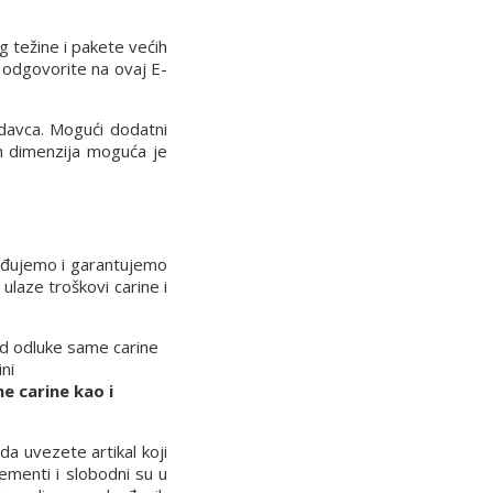
g težine i pakete većih
 odgovorite na ovaj E-
davca. Mogući dodatni
ih dimenzija moguća je
rđujemo i garantujemo
laze troškovi carine i
 od odluke same carine
ni
e carine kao i
a uvezete artikal koji
ementi i slobodni su u