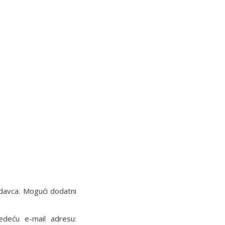
davca. Mogući dodatni
ledeću e-mail adresu: