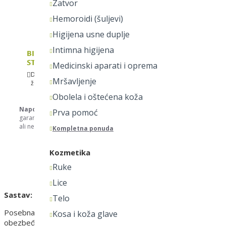
Zatvor
Hemoroidi (šuljevi)
Higijena usne duplje
Intimna higijena
BIVITS ACTIVA PAKET "NO
STRESS"
Medicinski aparati i oprema
Dodaj u listu
Dodaj za
Mršavljenje
želja
poređenje
Obolela i oštećena koža
Napomena:
Nastojimo da budemo što precizniji u opisu svih proizvod
Prva pomoć
garantujemo da su svi opisi kompletni i bez greške. Svi artikli prikazani
ali ne podrazumeva da su dostupni u svakom trenutku. Hvala na razume
Kompletna ponuda
Kozmetika
OPIS
Ruke
Lice
Sastav:
Telo
Posebna formulacija koja u jednoj tableti sadrži magnezijum iz v
Kosa i koža glave
obezbeđuje visoku biološku raspoloživost u organizmu i doprinos