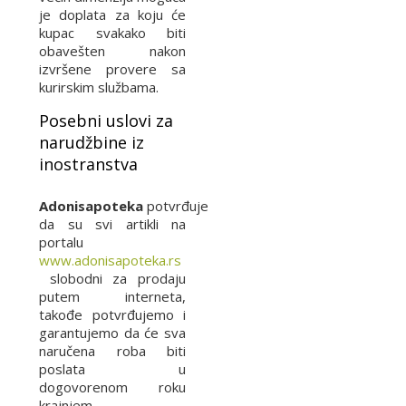
je doplata za koju će
kupac svakako biti
obavešten nakon
izvršene provere sa
kurirskim službama.
Posebni uslovi za
narudžbine iz
inostranstva
Adonisapoteka
potvrđuje
da su svi artikli na
portalu
www.adonisapoteka.rs
slobodni za prodaju
putem interneta,
takođe potvrđujemo i
garantujemo da će sva
naručena roba biti
poslata u
dogovorenom roku
krajnjem