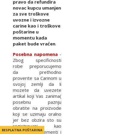
pravo da refundira
novac kupcu umanjen
za sve troškove
uvozne i izvozne
carine kao i troškove
poštarine u
momentu kada
paket bude vraćen
.
Posebna napomena
-
Zbog specificnosti
robe preporucujemo
da prethodno
proverite sa Carinom u
svojoj zemlji da li
mozete da uvezete
artikal koji Vas zanima(
posebnu paznju
obratite na proizvode
koji se uzimaju oralno
jer bez obzira sto su
registrovani kao
BESPLATNA POŠTARINA
BESPLATNA POŠTARINA
Dijetetski suplementi i