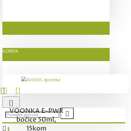
KORPA
VOONKA E-PWR
bočice 50ml,
15kom
0