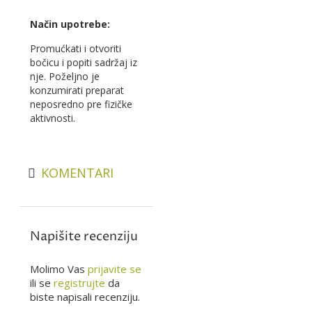
Način upotrebe:
Promućkati i otvoriti
bočicu i popiti sadržaj iz
nje. Poželjno je
konzumirati preparat
neposredno pre fizičke
aktivnosti.
KOMENTARI
Napišite recenziju
Molimo Vas
prijavite se
ili se
registrujte
da
biste napisali recenziju.