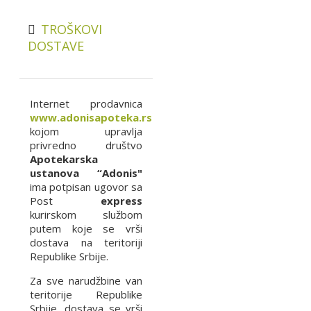
TROŠKOVI
DOSTAVE
Internet prodavnica
www.adonisapoteka.rs
kojom upravlja
privredno društvo
Apotekarska
ustanova “Adonis"
ima potpisan ugovor sa
Post
express
kurirskom službom
putem koje se vrši
dostava na teritoriji
Republike Srbije.
Za sve narudžbine van
teritorije Republike
Srbije, dostava se vrši