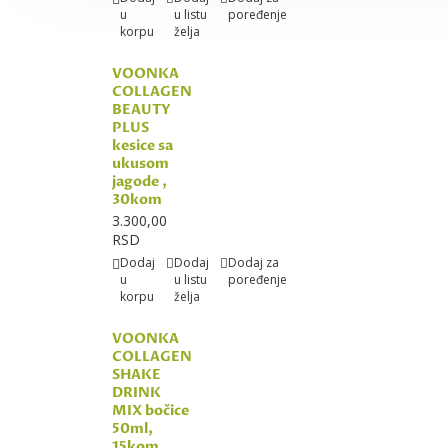
u
u listu
poređenje
korpu
želja
VOONKA
COLLAGEN
BEAUTY
PLUS
kesice sa
ukusom
jagode ,
30kom
3.300,00
RSD
Dodaj
Dodaj
Dodaj za
u
u listu
poređenje
korpu
želja
VOONKA
COLLAGEN
SHAKE
DRINK
MIX bočice
50ml,
15kom