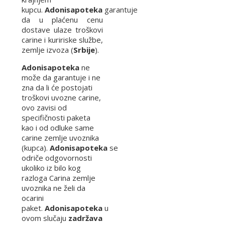
kupcu.
Adonisapoteka
garantuje
da u plaćenu cenu
dostave ulaze troškovi
carine i kuririske službe,
zemlje izvoza (
Srbije
).
Adonisapoteka
ne
može da garantuje i ne
zna da li će postojati
troškovi uvozne carine,
ovo zavisi od
specifičnosti paketa
kao i od odluke same
carine zemlje uvoznika
(kupca).
Adonisapoteka
se
odriče odgovornosti
ukoliko iz bilo kog
razloga Carina zemlje
uvoznika ne želi da
ocarini
paket.
Adonisapoteka
u
ovom slučaju
zadržava