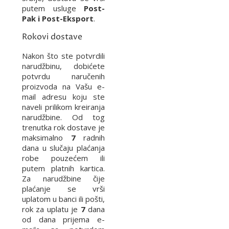
putem usluge
Post-
Pak i Post-Eksport
.
Rokovi dostave
Nakon što ste potvrdili
narudžbinu, dobićete
potvrdu naručenih
proizvoda na Vašu e-
mail adresu koju ste
naveli prilikom kreiranja
narudžbine. Od tog
trenutka rok dostave je
maksimalno
7
radnih
dana u slučaju plaćanja
robe pouzećem ili
putem platnih kartica.
Za narudžbine čije
plaćanje se vrši
uplatom u banci ili pošti,
rok za uplatu je
7
dana
od dana prijema e-