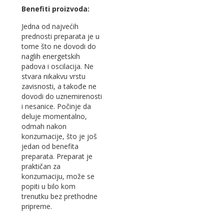
Benefiti proizvoda:
Jedna od najvećih
prednosti preparata je u
tome što ne dovodi do
naglih energetskih
padova i oscilacija. Ne
stvara nikakvu vrstu
zavisnosti, a takođe ne
dovodi do uznemirenosti
i nesanice. Počinje da
deluje momentalno,
odmah nakon
konzumacije, što je još
jedan od benefita
preparata. Preparat je
praktičan za
konzumaciju, može se
popiti u bilo kom
trenutku bez prethodne
pripreme.