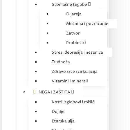
Stomačne tegobe
Dijareja
Mučnina i povraćanje
Zatvor
Probiotici
Stres, depresija i nesanica
Trudnoća
Zdravo srce i cirkulacija
Vitamini i minerali
NEGA I ZAŠTITA
Kosti, zglobovi i mišići
Dojilje
Etarska ulja