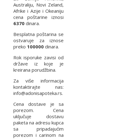
Australiju, Novi Zeland,
Afrike i Azije i Okeaniju
cena poštarine iznosi
6370
dinara.
Besplatna poštarina se
ostvaruje za iznose
preko
100000
dinara.
Rok isporuke zavisi od
države iz koje je
kreirana porudžbina.
Za više informacija
kontaktirajte nas:
info@adonisapoteka.rs.
Cena dostave je sa
porezom. Cena
uključuje dostavu
paketa na adresu kupca
sa pripadajućim
porezom i carinom na