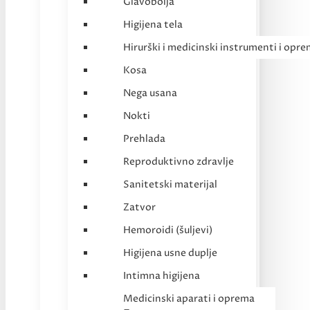
Glavobolja
Higijena tela
Hirurški i medicinski instrumenti i opr
Kosa
Nega usana
Nokti
Prehlada
Reproduktivno zdravlje
Sanitetski materijal
Zatvor
Hemoroidi (šuljevi)
Higijena usne duplje
Intimna higijena
Medicinski aparati i oprema