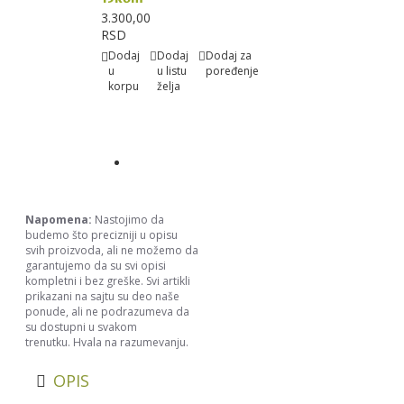
3.300,00
RSD
Dodaj
Dodaj
Dodaj za
u
u listu
poređenje
korpu
želja
Napomena:
Nastojimo da
budemo što precizniji u opisu
svih proizvoda, ali ne možemo da
garantujemo da su svi opisi
kompletni i bez greške. Svi artikli
prikazani na sajtu su deo naše
ponude, ali ne podrazumeva da
su dostupni u svakom
trenutku. Hvala na razumevanju.
OPIS