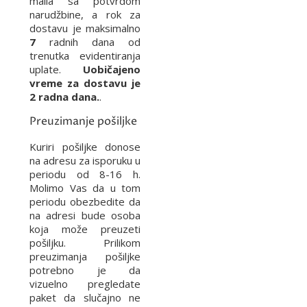
maila sa potvrdom
narudžbine, a rok za
dostavu je maksimalno
7
radnih dana od
trenutka evidentiranja
uplate.
Uobičajeno
vreme za dostavu je
2 radna dana.
.
Preuzimanje pošiljke
Kuriri pošiljke donose
na adresu za isporuku u
periodu od 8-16 h.
Molimo Vas da u tom
periodu obezbedite da
na adresi bude osoba
koja može preuzeti
pošiljku. Prilikom
preuzimanja pošiljke
potrebno je da
vizuelno pregledate
paket da slučajno ne