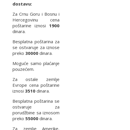
dostavu:
Za Crnu Goru i Bosnu i
Hercegovinu cena
poštarine iznosi
1900
dinara.
Besplatna poštarina za
se ostvaruje za iznose
preko
30000
dinara.
Moguće samo plaćanje
pouzećem.
Za ostale zemlje
Evrope cena poštarine
iznosi
3510
dinara.
Besplatna poštarina se
ostvaruje za
porudžbine sa iznosom
preko
55000
dinara.
Za zemlje Amerike,