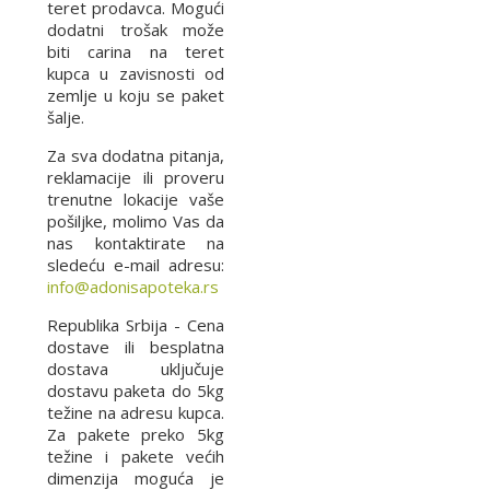
teret prodavca. Mogući
dodatni trošak može
biti carina na teret
kupca u zavisnosti od
zemlje u koju se paket
šalje.
Za sva dodatna pitanja,
reklamacije ili proveru
trenutne lokacije vaše
pošiljke, molimo Vas da
nas kontaktirate na
sledeću e-mail adresu:
info@adonisapoteka.rs
Republika Srbija - Cena
dostave ili besplatna
dostava uključuje
dostavu paketa do 5kg
težine na adresu kupca.
Za pakete preko 5kg
težine i pakete većih
dimenzija moguća je