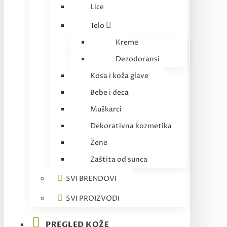
Lice
Telo
Kreme
Dezodoransi
Kosa i koža glave
Bebe i deca
Muškarci
Dekorativna kozmetika
Žene
Zaštita od sunca
SVI BRENDOVI
SVI PROIZVODI
PREGLED KOŽE