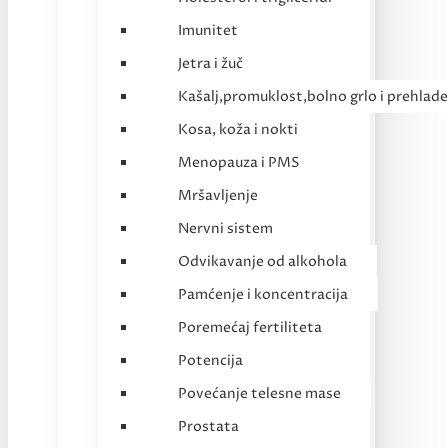
Imunitet
Jetra i žuč
Kašalj,promuklost,bolno grlo i prehlade
Kosa, koža i nokti
Menopauza i PMS
Mršavljenje
Nervni sistem
Odvikavanje od alkohola
Pamćenje i koncentracija
Poremećaj fertiliteta
Potencija
Povećanje telesne mase
Prostata