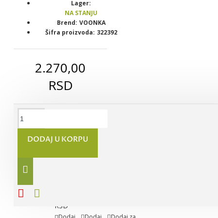
Lager:
NA STANJU
Brend:
VOONKA
Šifra proizvoda:
322392
2.270,00
RSD
VOONKA
COLLAGEN
DODAJ U KORPU
BEAUTY
PLUS
kesice sa
ukusom
ananasa ,
30kom
3.300,00
RSD
Dodaj
Dodaj
Dodaj za