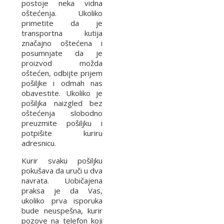
postoje neka vidna
oštećenja. Ukoliko
primetite da je
transportna kutija
značajno oštećena i
posumnjate da je
proizvod možda
oštećen, odbijte prijem
pošiljke i odmah nas
obavestite. Ukoliko je
pošiljka naizgled bez
oštećenja slobodno
preuzmite pošiljku i
potpišite kuriru
adresnicu.
Kurir svaku pošiljku
pokušava da uruči u dva
navrata. Uobičajena
praksa je da Vas,
ukoliko prva isporuka
bude neuspešna, kurir
pozove na telefon koji