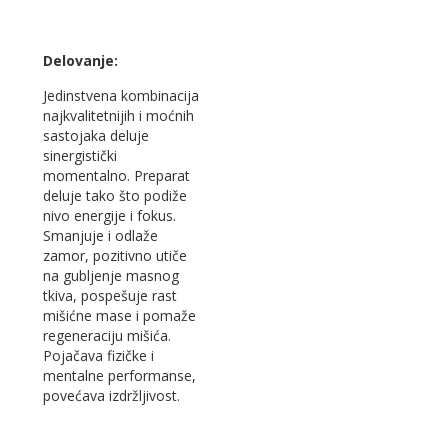
Delovanje:
Jedinstvena kombinacija
najkvalitetnijih i moćnih
sastojaka deluje
sinergistički
momentalno. Preparat
deluje tako što podiže
nivo energije i fokus.
Smanjuje i odlaže
zamor, pozitivno utiče
na gubljenje masnog
tkiva, pospešuje rast
mišićne mase i pomaže
regeneraciju mišića.
Pojačava fizičke i
mentalne performanse,
povećava izdržljivost.