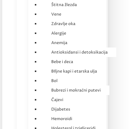
Štitna žlezda
Vene
Zdravlje oka
Alergije
Anemija
Antioksidansi i detoksikacija
Bebe i deca
BIljne kapi i etarska ulja
Bol
Bubrezi i mokraćni putevi
Čajevi
Dijabetes
Hemoroidi
Holesterol i trigliceridi