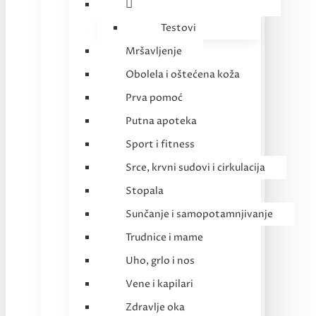
Testovi
Mršavljenje
Obolela i oštećena koža
Prva pomoć
Putna apoteka
Sport i fitness
Srce, krvni sudovi i cirkulacija
Stopala
Sunčanje i samopotamnjivanje
Trudnice i mame
Uho, grlo i nos
Vene i kapilari
Zdravlje oka