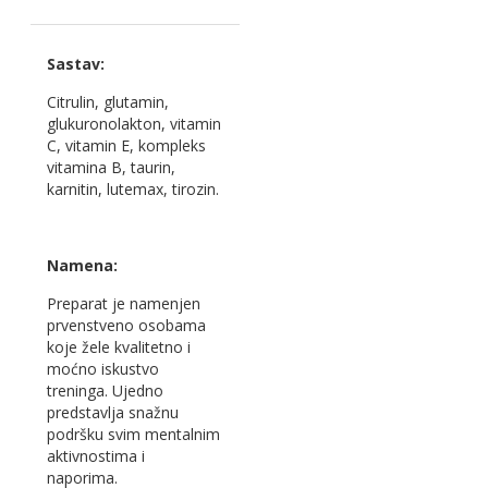
Sastav:
Citrulin, glutamin,
glukuronolakton, vitamin
C, vitamin E, kompleks
vitamina B, taurin,
karnitin, lutemax, tirozin.
Namena:
Preparat je namenjen
prvenstveno osobama
koje žele kvalitetno i
moćno iskustvo
treninga. Ujedno
predstavlja snažnu
podršku svim mentalnim
aktivnostima i
naporima.