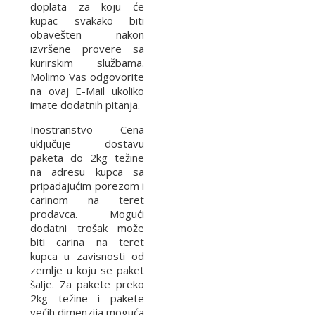
doplata za koju će
kupac svakako biti
obavešten nakon
izvršene provere sa
kurirskim službama.
Molimo Vas odgovorite
na ovaj E-Mail ukoliko
imate dodatnih pitanja.
Inostranstvo - Cena
uključuje dostavu
paketa do 2kg težine
na adresu kupca sa
pripadajućim porezom i
carinom na teret
prodavca. Mogući
dodatni trošak može
biti carina na teret
kupca u zavisnosti od
zemlje u koju se paket
šalje. Za pakete preko
2kg težine i pakete
većih dimenzija moguća