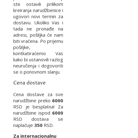
ste ostavili prilikom
kreiranja narudžbenice i
ugovori novi termin za
dostavu. Ukoliko Vas i
tada ne pronađe na
adresi, pošiljka će nam
biti vraćena. Po prijemu
pošiljke,
kontkatiraćemo Vas
kako bi ustanovili razlog
neuručenja i dogovoriti
se o ponovnom slanju.
Cena dostave
Cena dostave za sve
narudžbine preko
6000
RSD je besplatna! Za
narudžbine ispod
6000
RSD dostava se
naplaćuje
350
RSD.
Za internacionalnu