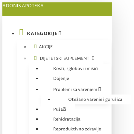
ADONIS APOTEKA
KATEGORIJE
AKCIJE
DIJETETSKI SUPLEMENTI
Kosti, zglobovi i mišići
Dojenje
Problemi sa varenjem
Otežano varenje i gorušica
Pušači
Rehidratacija
Reproduktivno zdravlje