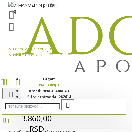
Na osnovu 0 recenzija.
-
Napišite recenziju
Lager:
NA STANJU
Brend:
HEMOFARM AD
Šifra proizvoda:
282614
3.860,00
0
RSD
Vaša korpa je još uvek prazna!