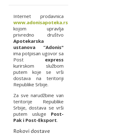
Internet prodavnica
www.adonisapoteka.rs
kojom upravlja
privredno društvo
Apotekarska
ustanova “Adonis"
ima potpisan ugovor sa
Post
express
kurirskom službom
putem koje se vrši
dostava na teritoriji
Republike Srbije.
Za sve narudžbine van
teritorije Republike
Srbije, dostava se vrši
putem usluge
Post-
Pak i Post-Eksport
.
Rokovi dostave