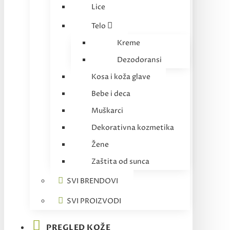
Lice
Telo
Kreme
Dezodoransi
Kosa i koža glave
Bebe i deca
Muškarci
Dekorativna kozmetika
Žene
Zaštita od sunca
SVI BRENDOVI
SVI PROIZVODI
PREGLED KOŽE