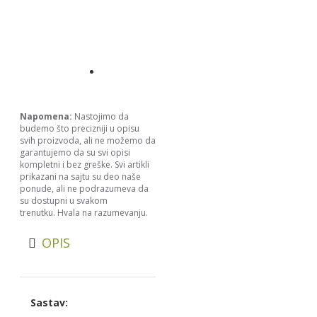
Napomena:
Nastojimo da
budemo što precizniji u opisu
svih proizvoda, ali ne možemo da
garantujemo da su svi opisi
kompletni i bez greške. Svi artikli
prikazani na sajtu su deo naše
ponude, ali ne podrazumeva da
su dostupni u svakom
trenutku. Hvala na razumevanju.
OPIS
Sastav: