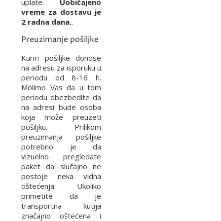
uplate.
Uobičajeno
vreme za dostavu je
2 radna dana.
.
Preuzimanje pošiljke
Kuriri pošiljke donose
na adresu za isporuku u
periodu od 8-16 h.
Molimo Vas da u tom
periodu obezbedite da
na adresi bude osoba
koja može preuzeti
pošiljku. Prilikom
preuzimanja pošiljke
potrebno je da
vizuelno pregledate
paket da slučajno ne
postoje neka vidna
oštećenja. Ukoliko
primetite da je
transportna kutija
značajno oštećena i