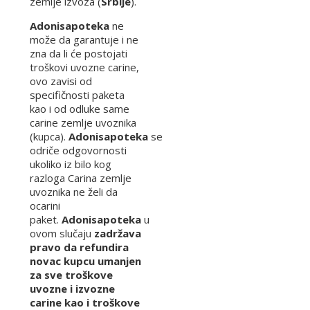
zemlje izvoza (
Srbije
).
Adonisapoteka
ne
može da garantuje i ne
zna da li će postojati
troškovi uvozne carine,
ovo zavisi od
specifičnosti paketa
kao i od odluke same
carine zemlje uvoznika
(kupca).
Adonisapoteka
se
odriče odgovornosti
ukoliko iz bilo kog
razloga Carina zemlje
uvoznika ne želi da
ocarini
paket.
Adonisapoteka
u
ovom slučaju
zadržava
pravo da refundira
novac kupcu umanjen
za sve troškove
uvozne i izvozne
carine kao i troškove