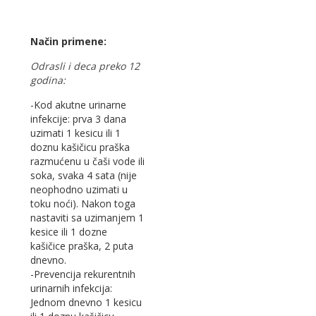
Način primene:
Odrasli i deca preko 12
godina:
-Kod akutne urinarne
infekcije: prva 3 dana
uzimati 1 kesicu ili 1
doznu kašičicu praška
razmućenu u čaši vode ili
soka, svaka 4 sata (nije
neophodno uzimati u
toku noći). Nakon toga
nastaviti sa uzimanjem 1
kesice ili 1 dozne
kašičice praška, 2 puta
dnevno.
-Prevencija rekurentnih
urinarnih infekcija:
Jednom dnevno 1 kesicu