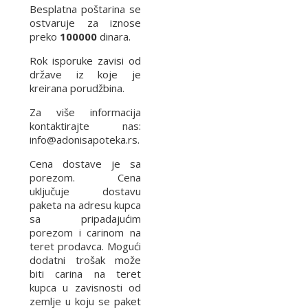
Besplatna poštarina se
ostvaruje za iznose
preko
100000
dinara.
Rok isporuke zavisi od
države iz koje je
kreirana porudžbina.
Za više informacija
kontaktirajte nas:
info@adonisapoteka.rs.
Cena dostave je sa
porezom. Cena
uključuje dostavu
paketa na adresu kupca
sa pripadajućim
porezom i carinom na
teret prodavca. Mogući
dodatni trošak može
biti carina na teret
kupca u zavisnosti od
zemlje u koju se paket