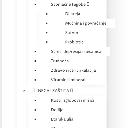
Stomačne tegobe
Dijareja
Mučnina i povraćanje
Zatvor
Probiotici
Stres, depresija i nesanica
Trudnoća
Zdravo srce i cirkulacija
Vitamini i minerali
NEGA I ZAŠTITA
Kosti, zglobovi i mišići
Dojilje
Etarska ulja