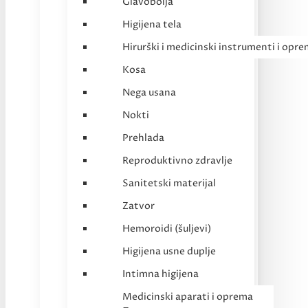
Glavobolja
Higijena tela
Hirurški i medicinski instrumenti i opr
Kosa
Nega usana
Nokti
Prehlada
Reproduktivno zdravlje
Sanitetski materijal
Zatvor
Hemoroidi (šuljevi)
Higijena usne duplje
Intimna higijena
Medicinski aparati i oprema