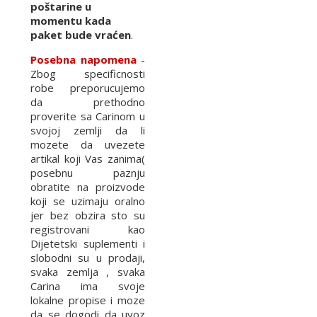
poštarine u
momentu kada
paket bude vraćen
.
Posebna napomena
-
Zbog specificnosti
robe preporucujemo
da prethodno
proverite sa Carinom u
svojoj zemlji da li
mozete da uvezete
artikal koji Vas zanima(
posebnu paznju
obratite na proizvode
koji se uzimaju oralno
jer bez obzira sto su
registrovani kao
Dijetetski suplementi i
slobodni su u prodaji,
svaka zemlja , svaka
Carina ima svoje
lokalne propise i moze
da se dogodi da uvoz