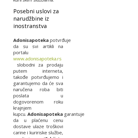
Posebni uslovi za
narudžbine iz
inostranstva
Adonisapoteka
potvrđuje
da su svi artikli na
portalu
www.adonisapoteka.rs
slobodni za prodaju
putem interneta,
takođe potvrđujemo i
garantujemo da će sva
naručena roba biti
poslata u
dogovorenom roku
krajnjem
kupcu.
Adonisapoteka
garantuje
da u plaćenu cenu
dostave ulaze troškovi
carine i kuririske službe,