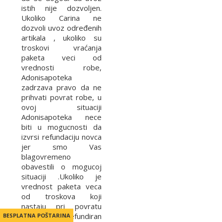
istih nije dozvoljen.
Ukoliko Carina ne
dozvoli uvoz određenih
artikala , ukoliko su
troskovi vraćanja
paketa veci od
vrednosti robe,
Adonisapoteka
zadrzava pravo da ne
prihvati povrat robe, u
ovoj situaciji
Adonisapoteka nece
biti u mogucnosti da
izvrsi refundaciju novca
jer smo Vas
blagovremeno
obavestili o mogucoj
situaciji .Ukoliko je
vrednost paketa veca
od troskova koji
nastaju pri povratu
paketa bice refundiran
BESPLATNA POŠTARINA
BESPLATNA POŠTARINA