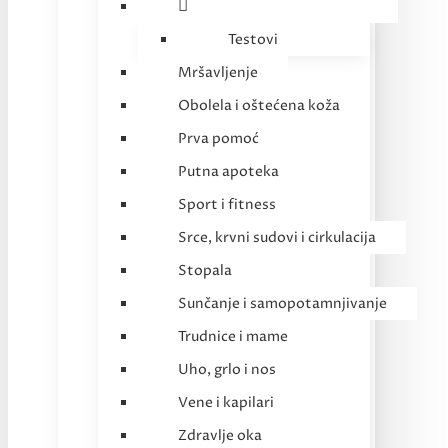
Testovi
Mršavljenje
Obolela i oštećena koža
Prva pomoć
Putna apoteka
Sport i fitness
Srce, krvni sudovi i cirkulacija
Stopala
Sunčanje i samopotamnjivanje
Trudnice i mame
Uho, grlo i nos
Vene i kapilari
Zdravlje oka