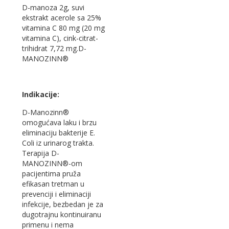
D-manoza 2g, suvi
ekstrakt acerole sa 25%
vitamina C 80 mg (20 mg
vitamina C), cink-citrat-
trihidrat 7,72 mg.D-
MANOZINN®
Indikacije:
D-Manozinn®
omogućava laku i brzu
eliminaciju bakterije E.
Coli iz urinarog trakta.
Terapija D-
MANOZINN®-om
pacijentima pruža
efikasan tretman u
prevenciji i eliminaciji
infekcije, bezbedan je za
dugotrajnu kontinuiranu
primenu i nema