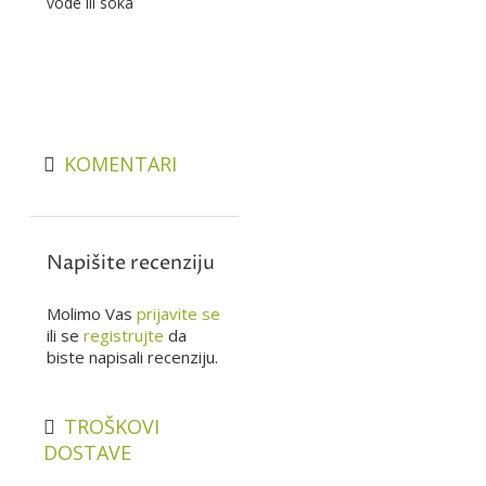
vode ili soka
KOMENTARI
Napišite recenziju
Molimo Vas
prijavite se
ili se
registrujte
da
biste napisali recenziju.
TROŠKOVI
DOSTAVE