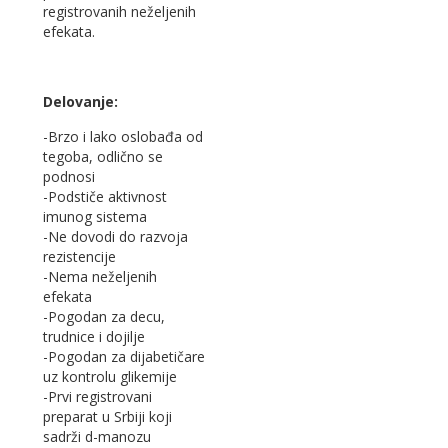
registrovanih neželjenih
efekata.
Delovanje:
-Brzo i lako oslobađa od
tegoba, odlično se
podnosi
-Podstiče aktivnost
imunog sistema
-Ne dovodi do razvoja
rezistencije
-Nema neželjenih
efekata
-Pogodan za decu,
trudnice i dojilje
-Pogodan za dijabetičare
uz kontrolu glikemije
-Prvi registrovani
preparat u Srbiji koji
sadrži d-manozu