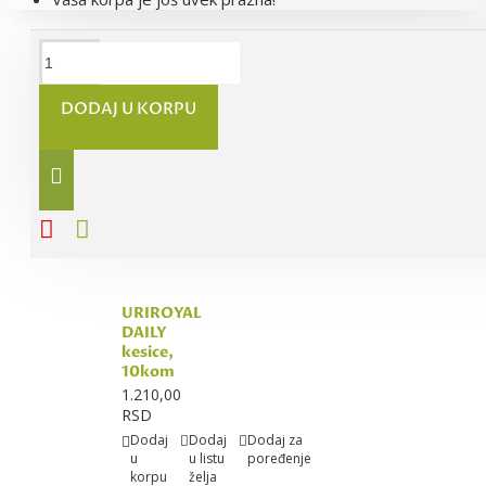
URIROYAL
UVA URSI
DODAJ U KORPU
kesice,
10kom
1.210,00
RSD
Dodaj
Dodaj
Dodaj za
u
u listu
poređenje
korpu
želja
URIROYAL
DAILY
kesice,
10kom
1.210,00
RSD
Dodaj
Dodaj
Dodaj za
u
u listu
poređenje
korpu
želja