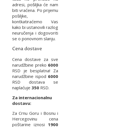
adresi, pošiljka će nam
biti vraćena. Po prijemu
pošiljke,
kontkatiraćemo Vas
kako bi ustanovili razlog
neuručenja i dogovoriti
se o ponovnom slanju.
Cena dostave
Cena dostave za sve
narudžbine preko
6000
RSD je besplatna! Za
narudžbine ispod
6000
RSD dostava se
naplaćuje
350
RSD.
Za internacionalnu
dostavu:
Za Crnu Goru i Bosnu i
Hercegovinu cena
poštarine iznosi
1900