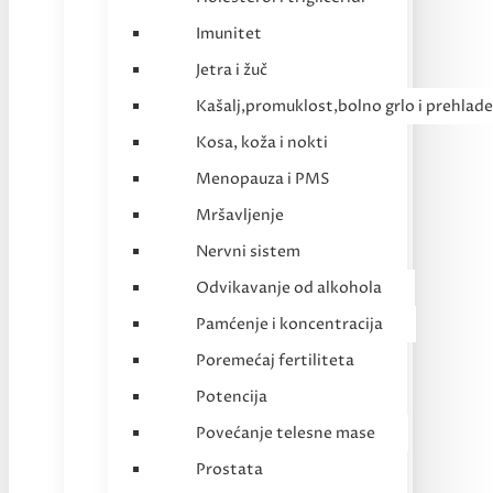
Imunitet
Jetra i žuč
Kašalj,promuklost,bolno grlo i prehlade
Kosa, koža i nokti
Menopauza i PMS
Mršavljenje
Nervni sistem
Odvikavanje od alkohola
Pamćenje i koncentracija
Poremećaj fertiliteta
Potencija
Povećanje telesne mase
Prostata