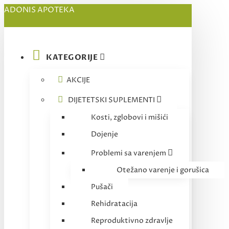
ADONIS APOTEKA
KATEGORIJE
AKCIJE
DIJETETSKI SUPLEMENTI
Kosti, zglobovi i mišići
Dojenje
Problemi sa varenjem
Otežano varenje i gorušica
Pušači
Rehidratacija
Reproduktivno zdravlje