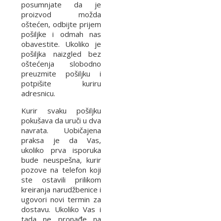
posumnjate da je
proizvod možda
oštećen, odbijte prijem
pošiljke i odmah nas
obavestite. Ukoliko je
pošiljka naizgled bez
oštećenja slobodno
preuzmite pošiljku i
potpišite kuriru
adresnicu.
Kurir svaku pošiljku
pokušava da uruči u dva
navrata. Uobičajena
praksa je da Vas,
ukoliko prva isporuka
bude neuspešna, kurir
pozove na telefon koji
ste ostavili prilikom
kreiranja narudžbenice i
ugovori novi termin za
dostavu. Ukoliko Vas i
tada ne pronađe na