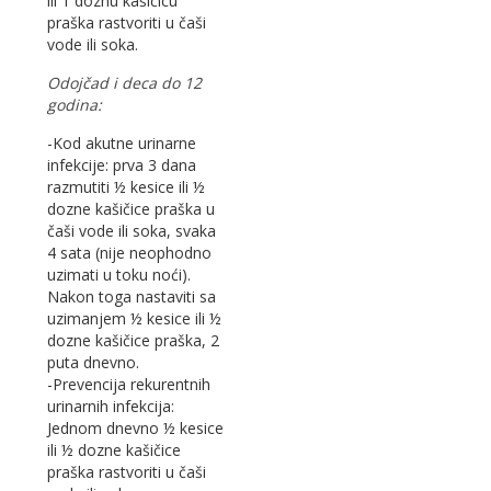
ili 1 doznu kašičicu
praška rastvoriti u čaši
vode ili soka.
Odojčad i deca do 12
godina:
-Kod akutne urinarne
infekcije: prva 3 dana
razmutiti ½ kesice ili ½
dozne kašičice praška u
čaši vode ili soka, svaka
4 sata (nije neophodno
uzimati u toku noći).
Nakon toga nastaviti sa
uzimanjem ½ kesice ili ½
dozne kašičice praška, 2
puta dnevno.
-Prevencija rekurentnih
urinarnih infekcija:
Jednom dnevno ½ kesice
ili ½ dozne kašičice
praška rastvoriti u čaši