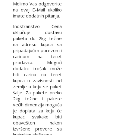
Molimo Vas odgovorite
na ovaj E-Mail ukoliko
imate dodatnih pitanja.
Inostranstvo - Cena
uključuje dostavu
paketa do 2kg težine
na adresu kupca sa
pripadajućim porezom i
carinom na teret
prodavca. Mogući
dodatni trošak može
biti carina na teret
kupca u zavisnosti od
zemlje u koju se paket
šalje. Za pakete preko
2kg težine i pakete
većih dimenzija moguća
je doplata za koju će
kupac svakako biti
obavešten nakon
izvršene provere sa
kurirskim službama.