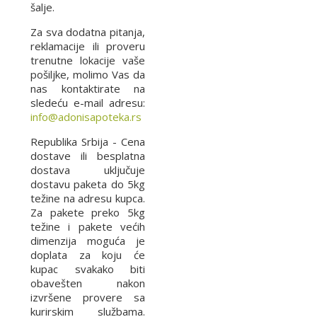
šalje.
Za sva dodatna pitanja,
reklamacije ili proveru
trenutne lokacije vaše
pošiljke, molimo Vas da
nas kontaktirate na
sledeću e-mail adresu:
info@adonisapoteka.rs
Republika Srbija - Cena
dostave ili besplatna
dostava uključuje
dostavu paketa do 5kg
težine na adresu kupca.
Za pakete preko 5kg
težine i pakete većih
dimenzija moguća je
doplata za koju će
kupac svakako biti
obavešten nakon
izvršene provere sa
kurirskim službama.