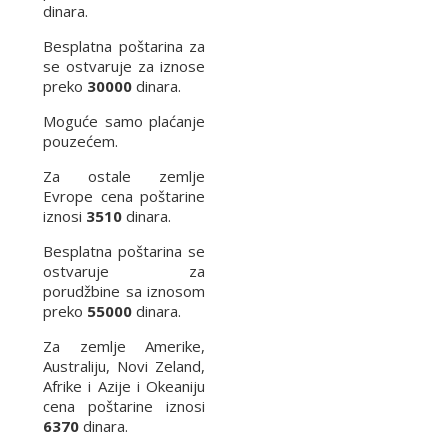
dinara.
Besplatna poštarina za
se ostvaruje za iznose
preko
30000
dinara.
Moguće samo plaćanje
pouzećem.
Za ostale zemlje
Evrope cena poštarine
iznosi
3510
dinara.
Besplatna poštarina se
ostvaruje za
porudžbine sa iznosom
preko
55000
dinara.
Za zemlje Amerike,
Australiju, Novi Zeland,
Afrike i Azije i Okeaniju
cena poštarine iznosi
6370
dinara.