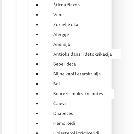
Štitna žlezda
Vene
Zdravlje oka
Alergije
Anemija
Antioksidansi i detoksikacija
Bebe i deca
BIljne kapi i etarska ulja
Bol
Bubrezi i mokraćni putevi
Čajevi
Dijabetes
Hemoroidi
Holesterol i trigliceridi