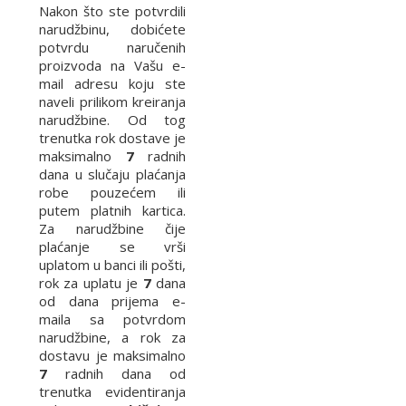
Nakon što ste potvrdili
narudžbinu, dobićete
potvrdu naručenih
proizvoda na Vašu e-
mail adresu koju ste
naveli prilikom kreiranja
narudžbine. Od tog
trenutka rok dostave je
maksimalno
7
radnih
dana u slučaju plaćanja
robe pouzećem ili
putem platnih kartica.
Za narudžbine čije
plaćanje se vrši
uplatom u banci ili pošti,
rok za uplatu je
7
dana
od dana prijema e-
maila sa potvrdom
narudžbine, a rok za
dostavu je maksimalno
7
radnih dana od
trenutka evidentiranja