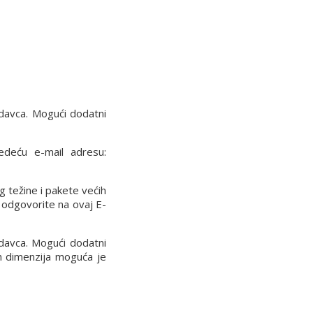
davca. Mogući dodatni
ledeću e-mail adresu:
g težine i pakete većih
 odgovorite na ovaj E-
davca. Mogući dodatni
ih dimenzija moguća je