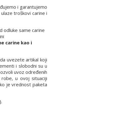
rđujemo i garantujemo
laze troškovi carine i
 od odluke same carine
ni
e carine kao i
a uvezete artikal koji
ementi i slobodni su u
 dozvoli uvoz određenih
robe, u ovoj situaciji
iko je vrednost paketa
).