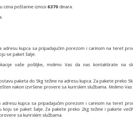
iju cena poštarine iznosi
6370
dinara.
a.
a adresu kupca sa pripadajućim porezom i carinom na teret pro
ju se paket šalje.
lokacije vaše pošiljke, molimo Vas da nas kontaktirate na s
 dostavu paketa do 5kg težine na adresu kupca. Za pakete preko 5k
vešten nakon izvršene provere sa kurirskim službama. Molimo Vas
a adresu kupca sa pripadajućim porezom i carinom na teret pro
 u koju se paket šalje. Za pakete preko 2kg težine i pakete već
 provere sa kurirskim službama.