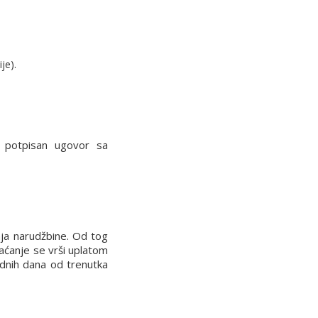
ije).
potpisan ugovor sa
nja narudžbine. Od tog
laćanje se vrši uplatom
dnih dana od trenutka