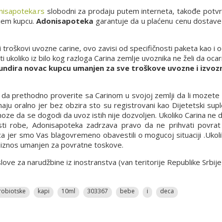
isapoteka.rs
slobodni za prodaju putem interneta, takođe potv
njem kupcu.
Adonisapoteka
garantuje da u plaćenu cenu dostave u
i troškovi uvozne carine, ovo zavisi od specifičnosti paketa kao i
ukoliko iz bilo kog razloga Carina zemlje uvoznika ne želi da ocari
undira novac kupcu umanjen za sve troškove uvozne i izvozn
a prethodno proverite sa Carinom u svojoj zemlji da li mozete d
ju oralno jer bez obzira sto su registrovani kao Dijetetski supl
 moze da se dogodi da uvoz istih nije dozvoljen. Ukoliko Carina ne
osti robe, Adonisapoteka zadrzava pravo da ne prihvati povrat 
ca jer smo Vas blagovremeno obavestili o mogucoj situaciji .Ukol
n iznos umanjen za povratne toskove.
e za narudžbine iz inostranstva (van teritorije Republike Srbije
robiotske
kapi
10ml
303367
bebe
i
deca