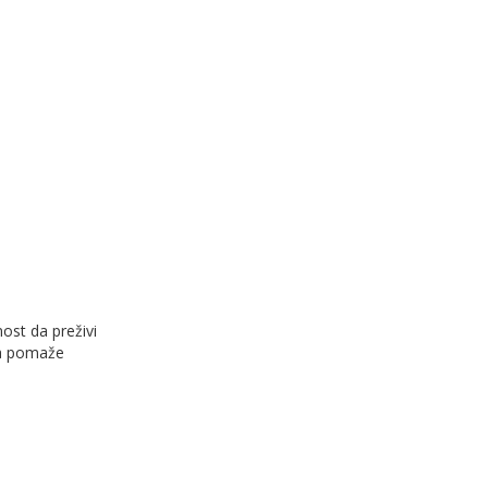
ost da preživi
va pomaže