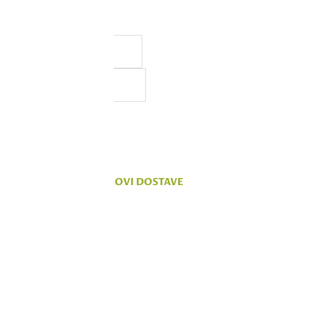
a, ali ne možemo da
 na sajtu su deo naše ponude,
vanju.
KOMENTARI
TROŠKOVI DOSTAVE
n E.