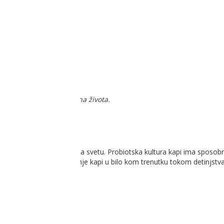
 i beba već od prvog dana života.
bolje ispitan probiotik na svetu. Probiotska kultura kapi ima sposobn
stomačni problemi. Uzimanje kapi u bilo kom trenutku tokom detinjst