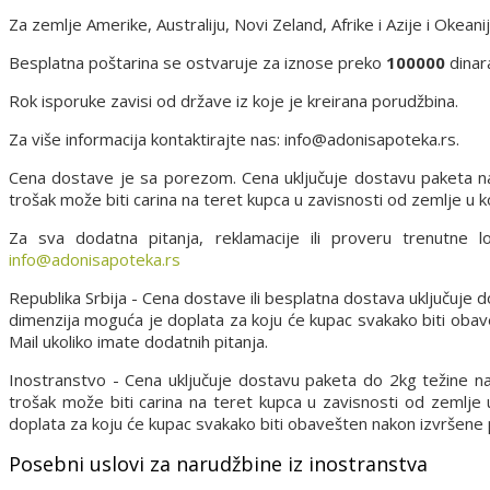
Za zemlje Amerike, Australiju, Novi Zeland, Afrike i Azije i Okean
Besplatna poštarina se ostvaruje za iznose preko
100000
dinar
Rok isporuke zavisi od države iz koje je kreirana porudžbina.
Za više informacija kontaktirajte nas: info@adonisapoteka.rs.
Cena dostave je sa porezom. Cena uključuje dostavu paketa n
trošak može biti carina na teret kupca u zavisnosti od zemlje u ko
Za sva dodatna pitanja, reklamacije ili proveru trenutne 
info@adonisapoteka.rs
Republika Srbija - Cena dostave ili besplatna dostava uključuje
dimenzija moguća je doplata za koju će kupac svakako biti oba
Mail ukoliko imate dodatnih pitanja.
Inostranstvo - Cena uključuje dostavu paketa do 2kg težine n
trošak može biti carina na teret kupca u zavisnosti od zemlje
doplata za koju će kupac svakako biti obavešten nakon izvršene
Posebni uslovi za narudžbine iz inostranstva