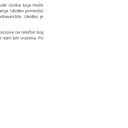
 bude osoba koja može
enja. Ukoliko primetite
obavestite. Ukoliko je
pozove na telefon koji
će nam biti vraćena. Po