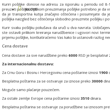
Kuriri pošiljke donose na adresu za isporuku u periodu od 
preuzeti pošiljku. Prilikom preuzimanja pošiljke potrebno je da 
AKCIJE
da je transportna kutija značajno oštećena i posumnjate da j
pošiljka naizgled bez oštećenja slobodno preuzmite pošiljku i pot
Kurir svaku pošiljku pokušava da uruči u dva navrata. Uobičajen
ste ostavili prilikom kreiranja narudžbenice i ugovori novi term
prijemu pošiljke, kontkatiraćemo Vas kako bi ustanovili razlog n
Cena dostave
Cena dostave za sve narudžbine preko
6000
RSD je besplatna! 
Za internacionalnu dostavu:
Za Crnu Goru i Bosnu i Hercegovinu cena poštarine iznosi
1900
d
Besplatna poštarina za se ostvaruje za iznose preko
30000
dina
Moguće samo plaćanje pouzećem.
Za ostale zemlje Evrope cena poštarine iznosi
3510
dinara.
Besplatna poštarina se ostvaruje za porudžbine sa iznosom pr