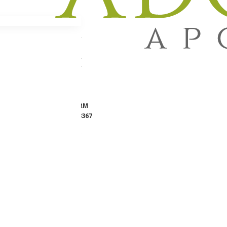
, 10ml
Lager:
NA STANJU
Brend:
ABELA PHARM
Šifra proizvoda:
303367