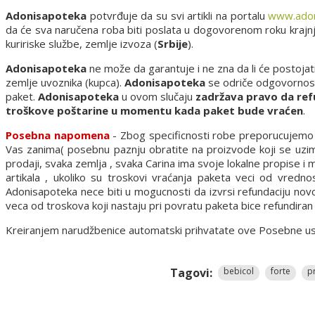
Adonisapoteka
potvrđuje da su svi artikli na portalu
www.adon
da će sva naručena roba biti poslata u dogovorenom roku kraj
kuririske službe, zemlje izvoza (
Srbije
).
Adonisapoteka
ne može da garantuje i ne zna da li će postojat
zemlje uvoznika (kupca).
Adonisapoteka
se odriče odgovornosti 
paket.
Adonisapoteka
u ovom slučaju
zadržava pravo da ref
troškove poštarine u momentu kada paket bude vraćen
.
Posebna napomena
- Zbog specificnosti robe preporucujemo d
Vas zanima( posebnu paznju obratite na proizvode koji se uzima
prodaji, svaka zemlja , svaka Carina ima svoje lokalne propise i
artikala , ukoliko su troskovi vraćanja paketa veci od vredn
Adonisapoteka nece biti u mogucnosti da izvrsi refundaciju nov
veca od troskova koji nastaju pri povratu paketa bice refundira
Kreiranjem narudžbenice automatski prihvatate ove Posebne uslov
Tagovi:
bebicol
forte
p