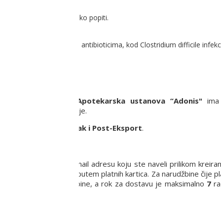
 hranom ili napicima i tako popiti.
maku.
nteritis, tokom terapije antibioticima, kod Clostridium difficile infekc
ju.
a privredno društvo
Apotekarska ustanova “Adonis"
ima 
ritoriji Republike Srbije.
rši putem usluge
Post-Pak i Post-Eksport
.
 proizvoda na Vašu e-mail adresu koju ste naveli prilikom kreira
anja robe pouzećem ili putem platnih kartica. Za narudžbine čije p
a sa potvrdom narudžbine, a rok za dostavu je maksimalno
7
ra
a dana.
.