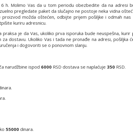
8-16 h. Molimo Vas da u tom periodu obezbedite da na adresi
vizuelno pregledate paket da slučajno ne postoje neka vidna ošteć
e proizvod možda oštećen, odbijte prijem pošiljke i odmah nas 
pišite kuriru adresnicu.
a praksa je da Vas, ukoliko prva isporuka bude neuspešna, kurir 
in za dostavu. Ukoliko Vas i tada ne pronađe na adresi, pošiljka 
euručenja i dogovoriti se o ponovnom slanju.
Za narudžbine ispod
6000
RSD dostava se naplaćuje
350
RSD.
inara.
ra.
eko
55000
dinara.