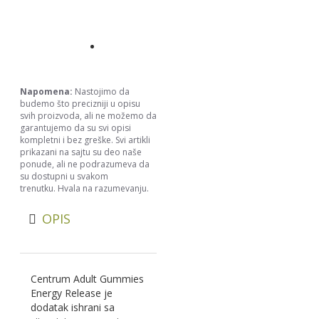
Napomena:
Nastojimo da
budemo što precizniji u opisu
svih proizvoda, ali ne možemo da
garantujemo da su svi opisi
kompletni i bez greške. Svi artikli
prikazani na sajtu su deo naše
ponude, ali ne podrazumeva da
su dostupni u svakom
trenutku. Hvala na razumevanju.
OPIS
Centrum Adult Gummies
Energy Release je
dodatak ishrani sa