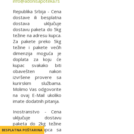
info@adonisapoteka.rs
Republika Srbija - Cena
dostave ili besplatna
dostava uključuje
dostavu paketa do 5kg
težine na adresu kupca.
Za pakete preko 5kg
težine i pakete većih
dimenzija moguća je
doplata za koju će
kupac svakako biti
obavešten nakon
izvršene provere sa
kurirskim službama.
Molimo Vas odgovorite
na ovaj E-Mail ukoliko
imate dodatnih pitanja.
Inostranstvo - Cena
uključuje dostavu
paketa do 2kg težine
na adresu kupca sa
BESPLATNA POŠTARINA
BESPLATNA POŠTARINA