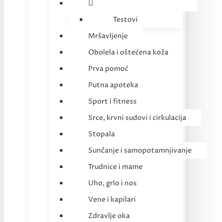
Testovi
Mršavljenje
Obolela i oštećena koža
Prva pomoć
Putna apoteka
Sport i fitness
Srce, krvni sudovi i cirkulacija
Stopala
Sunčanje i samopotamnjivanje
Trudnice i mame
Uho, grlo i nos
Vene i kapilari
Zdravlje oka