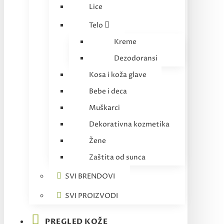
Lice
Telo
Kreme
Dezodoransi
Kosa i koža glave
Bebe i deca
Muškarci
Dekorativna kozmetika
Žene
Zaštita od sunca
SVI BRENDOVI
SVI PROIZVODI
PREGLED KOŽE