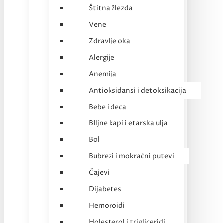
Štitna žlezda
Vene
Zdravlje oka
Alergije
Anemija
Antioksidansi i detoksikacija
Bebe i deca
BIljne kapi i etarska ulja
Bol
Bubrezi i mokraćni putevi
Čajevi
Dijabetes
Hemoroidi
Holesterol i trigliceridi