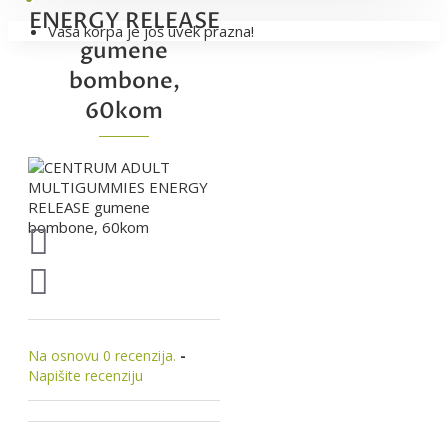
ENERGY RELEASE
Vaša korpa je još uvek prazna!
gumene
bombone,
60kom
Na osnovu 0 recenzija.
-
Napišite recenziju