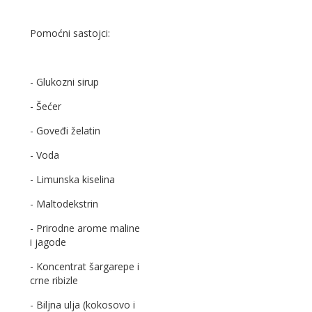
Pomoćni sastojci:
- Glukozni sirup
- Šećer
- Goveđi želatin
- Voda
- Limunska kiselina
- Maltodekstrin
- Prirodne arome maline
i jagode
- Koncentrat šargarepe i
crne ribizle
- Biljna ulja (kokosovo i