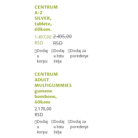
CENTRUM
A-Z
SILVER,
tablete,
60kom.
2.495,00
1.497,00
RSD
RSD
Dodaj
Dodaj
Dodaj za
u
u listu
poređenje
korpu
želja
CENTRUM
ADULT
MULTIGUMMIES
gumene
bombone,
60kom
2.170,00
RSD
Dodaj
Dodaj
Dodaj za
u
u listu
poređenje
korpu
želja