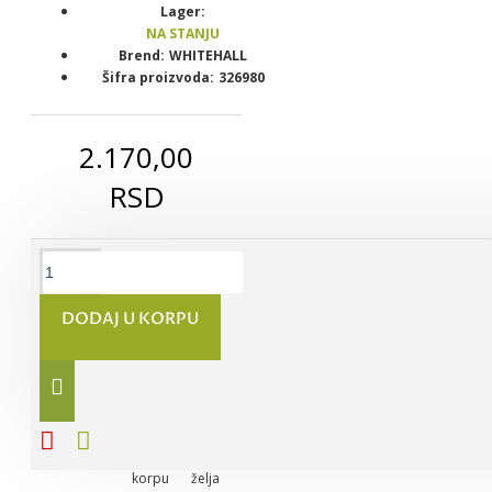
Lager:
NA STANJU
Brend:
WHITEHALL
Šifra proizvoda:
326980
2.170,00
RSD
CENTRUM
A-
DODAJ U KORPU
Z+LUTEIN
tablete,
30kom
1.390,00
834,00
RSD
RSD
Dodaj
Dodaj
Dodaj za
u
u listu
poređenje
korpu
želja