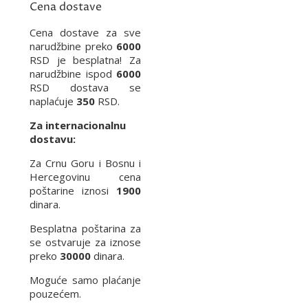
Cena dostave
Cena dostave za sve
narudžbine preko
6000
RSD je besplatna! Za
narudžbine ispod
6000
RSD dostava se
naplaćuje
350
RSD.
Za internacionalnu
dostavu:
Za Crnu Goru i Bosnu i
Hercegovinu cena
poštarine iznosi
1900
dinara.
Besplatna poštarina za
se ostvaruje za iznose
preko
30000
dinara.
Moguće samo plaćanje
pouzećem.