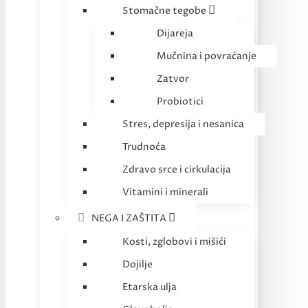
Stomačne tegobe
Dijareja
Mučnina i povraćanje
Zatvor
Probiotici
Stres, depresija i nesanica
Trudnoća
Zdravo srce i cirkulacija
Vitamini i minerali
NEGA I ZAŠTITA
Kosti, zglobovi i mišići
Dojilje
Etarska ulja