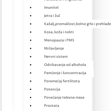
Imunitet
Jetra i žuč
Kašalj,promuklost,bolno grlo i prehlade
Kosa, koža i nokti
Menopauza i PMS
Mršavljenje
Nervni sistem
Odvikavanje od alkohola
Pamćenje i koncentracija
Poremećaj fertiliteta
Potencija
Povećanje telesne mase
Prostata