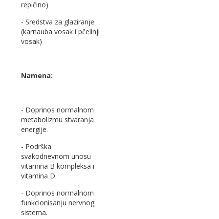
repičino)
- Sredstva za glaziranje
(karnauba vosak i pčelinji
vosak)
Namena:
- Doprinos normalnom
metabolizmu stvaranja
energije.
- Podrška
svakodnevnom unosu
vitamina B kompleksa i
vitamina D.
- Doprinos normalnom
funkcionisanju nervnog
sistema.