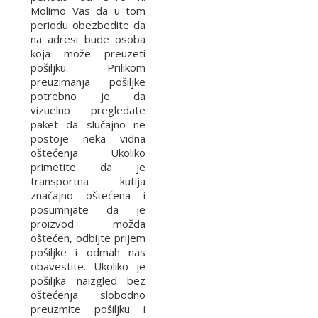
Molimo Vas da u tom
periodu obezbedite da
na adresi bude osoba
koja može preuzeti
pošiljku. Prilikom
preuzimanja pošiljke
potrebno je da
vizuelno pregledate
paket da slučajno ne
postoje neka vidna
oštećenja. Ukoliko
primetite da je
transportna kutija
značajno oštećena i
posumnjate da je
proizvod možda
oštećen, odbijte prijem
pošiljke i odmah nas
obavestite. Ukoliko je
pošiljka naizgled bez
oštećenja slobodno
preuzmite pošiljku i