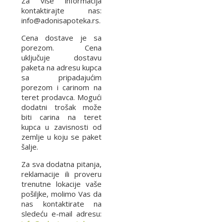
Za više informacija
kontaktirajte nas:
info@adonisapoteka.rs.
Cena dostave je sa
porezom. Cena
uključuje dostavu
paketa na adresu kupca
sa pripadajućim
porezom i carinom na
teret prodavca. Mogući
dodatni trošak može
biti carina na teret
kupca u zavisnosti od
zemlje u koju se paket
šalje.
Za sva dodatna pitanja,
reklamacije ili proveru
trenutne lokacije vaše
pošiljke, molimo Vas da
nas kontaktirate na
sledeću e-mail adresu: