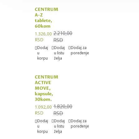
CENTRUM
A-Z
tablete,
60kom
2.210,00
1.326,00
RSD
RSD
Dodaj
Dodaj
Dodaj za
u
u listu
poređenje
korpu
želja
CENTRUM
ACTIVE
MOVE,
kapsule,
30kom.
1.820,00
1.092,00
RSD
RSD
Dodaj
Dodaj
Dodaj za
u
u listu
poređenje
korpu
želja