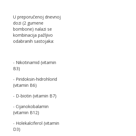
U preporučenoj dnevnoj
dozi (2 gumene
bombone) nalazi se
kombinacija pažljivo
odabranih sastojaka:
- Nikotinamid (vitamin
B3)
- Piridoksin-hidrohlorid
(vitamin B6)
- D-biotin (vitamin B7)
- Cijanokobalamin
(vitamin B12)
- Holekalciferol (vitamin
D3)