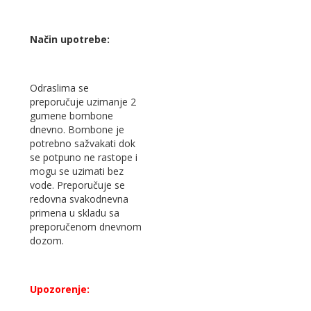
Način upotrebe:
Odraslima se
preporučuje uzimanje 2
gumene bombone
dnevno. Bombone je
potrebno sažvakati dok
se potpuno ne rastope i
mogu se uzimati bez
vode. Preporučuje se
redovna svakodnevna
primena u skladu sa
preporučenom dnevnom
dozom.
Upozorenje: