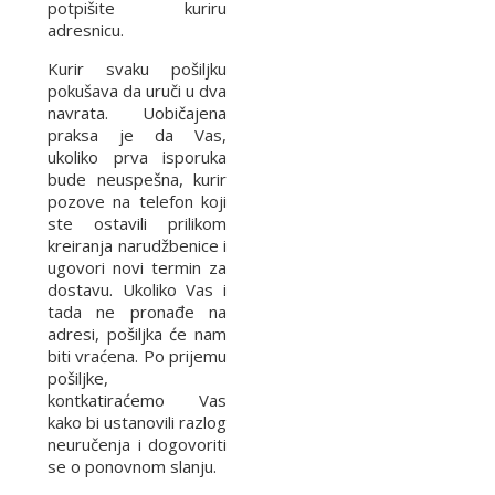
potpišite kuriru
adresnicu.
Kurir svaku pošiljku
pokušava da uruči u dva
navrata. Uobičajena
praksa je da Vas,
ukoliko prva isporuka
bude neuspešna, kurir
pozove na telefon koji
ste ostavili prilikom
kreiranja narudžbenice i
ugovori novi termin za
dostavu. Ukoliko Vas i
tada ne pronađe na
adresi, pošiljka će nam
biti vraćena. Po prijemu
pošiljke,
kontkatiraćemo Vas
kako bi ustanovili razlog
neuručenja i dogovoriti
se o ponovnom slanju.