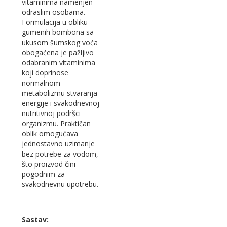
vitaminima namenjen
odraslim osobama.
Formulacija u obliku
gumenih bombona sa
ukusom šumskog voća
obogaćena je pažljivo
odabranim vitaminima
koji doprinose
normalnom
metabolizmu stvaranja
energije i svakodnevnoj
nutritivnoj podršci
organizmu. Praktičan
oblik omogućava
jednostavno uzimanje
bez potrebe za vodom,
što proizvod čini
pogodnim za
svakodnevnu upotrebu.
Sastav: