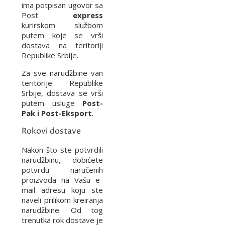
ima potpisan ugovor sa
Post
express
kurirskom službom
putem koje se vrši
dostava na teritoriji
Republike Srbije.
Za sve narudžbine van
teritorije Republike
Srbije, dostava se vrši
putem usluge
Post-
Pak i Post-Eksport
.
Rokovi dostave
Nakon što ste potvrdili
narudžbinu, dobićete
potvrdu naručenih
proizvoda na Vašu e-
mail adresu koju ste
naveli prilikom kreiranja
narudžbine. Od tog
trenutka rok dostave je