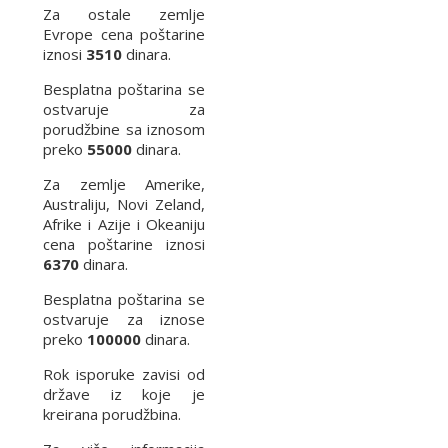
Za ostale zemlje
Evrope cena poštarine
iznosi
3510
dinara.
Besplatna poštarina se
ostvaruje za
porudžbine sa iznosom
preko
55000
dinara.
Za zemlje Amerike,
Australiju, Novi Zeland,
Afrike i Azije i Okeaniju
cena poštarine iznosi
6370
dinara.
Besplatna poštarina se
ostvaruje za iznose
preko
100000
dinara.
Rok isporuke zavisi od
države iz koje je
kreirana porudžbina.