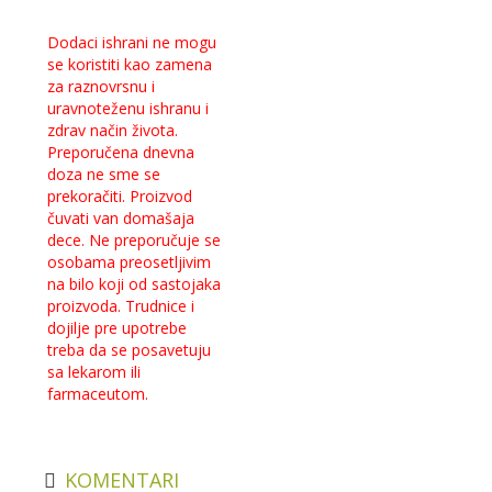
Dodaci ishrani ne mogu
se koristiti kao zamena
za raznovrsnu i
uravnoteženu ishranu i
zdrav način života.
Preporučena dnevna
doza ne sme se
prekoračiti. Proizvod
čuvati van domašaja
dece. Ne preporučuje se
osobama preosetljivim
na bilo koji od sastojaka
proizvoda. Trudnice i
dojilje pre upotrebe
treba da se posavetuju
sa lekarom ili
farmaceutom.
KOMENTARI