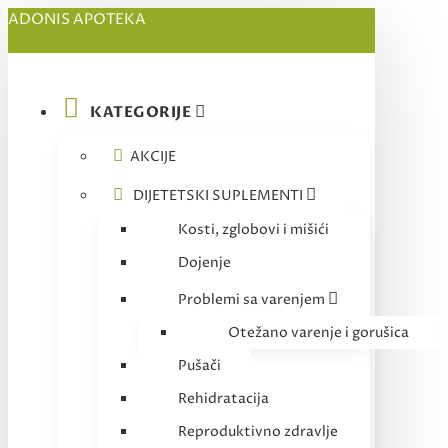
ADONIS APOTEKA
KATEGORIJE
AKCIJE
DIJETETSKI SUPLEMENTI
Kosti, zglobovi i mišići
Dojenje
Problemi sa varenjem
Otežano varenje i gorušica
Pušači
Rehidratacija
Reproduktivno zdravlje