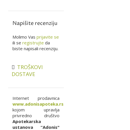
Napišite recenziju
Molimo Vas
prijavite se
ili se
registrujte
da
biste napisali recenziju.
TROŠKOVI
DOSTAVE
Internet prodavnica
www.adonisapoteka.rs
kojom upravlja
privredno društvo
Apotekarska
ustanova “Adonis"