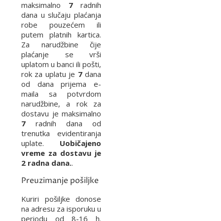
maksimalno
7
radnih
dana u slučaju plaćanja
robe pouzećem ili
putem platnih kartica.
Za narudžbine čije
plaćanje se vrši
uplatom u banci ili pošti,
rok za uplatu je
7
dana
od dana prijema e-
maila sa potvrdom
narudžbine, a rok za
dostavu je maksimalno
7
radnih dana od
trenutka evidentiranja
uplate.
Uobičajeno
vreme za dostavu je
2 radna dana.
.
Preuzimanje pošiljke
Kuriri pošiljke donose
na adresu za isporuku u
periodu od 8-16 h.