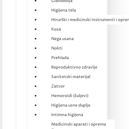
Glavobolja
Higijena tela
Hirurški i medicinski instrumenti i opr
Kosa
Nega usana
Nokti
Prehlada
Reproduktivno zdravlje
Sanitetski materijal
Zatvor
Hemoroidi (šuljevi)
Higijena usne duplje
Intimna higijena
Medicinski aparati i oprema