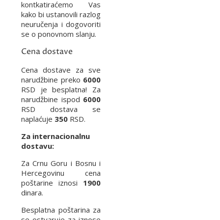
kontkatiraćemo Vas
kako bi ustanovili razlog
neuručenja i dogovoriti
se o ponovnom slanju.
Cena dostave
Cena dostave za sve
narudžbine preko
6000
RSD je besplatna! Za
narudžbine ispod
6000
RSD dostava se
naplaćuje
350
RSD.
Za internacionalnu
dostavu:
Za Crnu Goru i Bosnu i
Hercegovinu cena
poštarine iznosi
1900
dinara.
Besplatna poštarina za
se ostvaruje za iznose