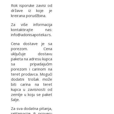
Rok isporuke zavisi od
države iz koje je
kreirana porudžbina.
Za više informacija
kontaktirajte nas:
info@adonisapoteka.rs.
Cena dostave je sa
porezom. Cena
uključuje dostavu
paketa na adresu kupca
sa pripadajućim
porezom i carinom na
teret prodavca. Mogući
dodatni trošak može
biti carina na teret
kupca u zavisnosti od
zemlje u koju se paket
šalje.
Za sva dodatna pitanja,
reklamacije ili proveru