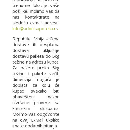
trenutne lokacije vaše
pošiljke, molimo Vas da
nas kontaktirate na
sledeću e-mail adresu:
info@adonisapoteka.rs
Republika Srbija - Cena
dostave ili besplatna
dostava uključuje
dostavu paketa do 5kg
težine na adresu kupca.
Za pakete preko 5kg
težine i pakete većih
dimenzija moguća je
doplata za koju će
kupac svakako biti
obavešten nakon
izvršene provere sa
kurirskim službama.
Molimo Vas odgovorite
na ovaj E-Mail ukoliko
imate dodatnih pitanja.