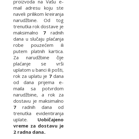
proizvoda na Vašu e-
mail adresu koju ste
naveli prilikom kreiranja
narudžbine. Od tog
trenutka rok dostave je
maksimalno
7
radnih
dana u slučaju plaćanja
robe pouzećem ili
putem platnih kartica.
Za narudžbine čije
plaćanje se vrši
uplatom u banci ili pošti,
rok za uplatu je
7
dana
od dana prijema e-
maila sa potvrdom
narudžbine, a rok za
dostavu je maksimalno
7
radnih dana od
trenutka evidentiranja
uplate.
Uobičajeno
vreme za dostavu je
2 radna dana.
.