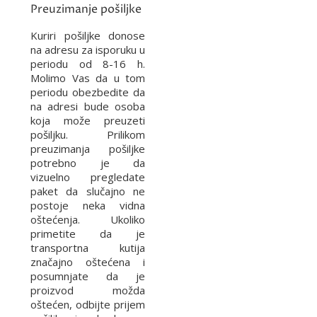
Preuzimanje pošiljke
Kuriri pošiljke donose
na adresu za isporuku u
periodu od 8-16 h.
Molimo Vas da u tom
periodu obezbedite da
na adresi bude osoba
koja može preuzeti
pošiljku. Prilikom
preuzimanja pošiljke
potrebno je da
vizuelno pregledate
paket da slučajno ne
postoje neka vidna
oštećenja. Ukoliko
primetite da je
transportna kutija
značajno oštećena i
posumnjate da je
proizvod možda
oštećen, odbijte prijem