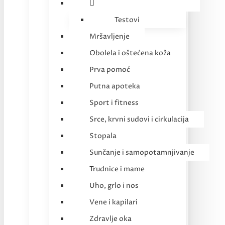
Testovi
Mršavljenje
Obolela i oštećena koža
Prva pomoć
Putna apoteka
Sport i fitness
Srce, krvni sudovi i cirkulacija
Stopala
Sunčanje i samopotamnjivanje
Trudnice i mame
Uho, grlo i nos
Vene i kapilari
Zdravlje oka