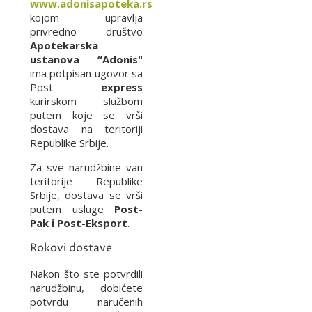
www.adonisapoteka.rs
kojom upravlja
privredno društvo
Apotekarska
ustanova “Adonis"
ima potpisan ugovor sa
Post
express
kurirskom službom
putem koje se vrši
dostava na teritoriji
Republike Srbije.
Za sve narudžbine van
teritorije Republike
Srbije, dostava se vrši
putem usluge
Post-
Pak i Post-Eksport
.
Rokovi dostave
Nakon što ste potvrdili
narudžbinu, dobićete
potvrdu naručenih