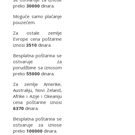
preko
30000
dinara.
Moguće samo plaćanje
pouzećem.
Za ostale zemlje
Evrope cena poštarine
iznosi
3510
dinara.
Besplatna poštarina se
ostvaruje za
porudžbine sa iznosom
preko
55000
dinara.
Za zemlje Amerike,
Australiju, Novi Zeland,
Afrike i Azije i Okeaniju
cena poštarine iznosi
6370
dinara.
Besplatna poštarina se
ostvaruje za iznose
preko
100000
dinara.