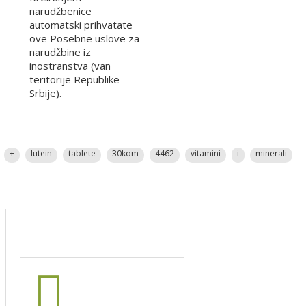
narudžbenice
automatski prihvatate
ove Posebne uslove za
narudžbine iz
inostranstva (van
teritorije Republike
Srbije).
+
lutein
tablete
30kom
4462
vitamini
i
minerali