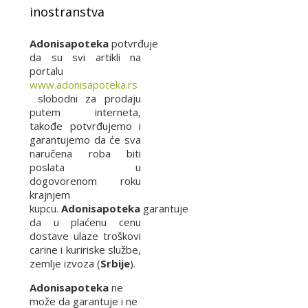
inostranstva
Adonisapoteka
potvrđuje
da su svi artikli na
portalu
www.adonisapoteka.rs
slobodni za prodaju
putem interneta,
takođe potvrđujemo i
garantujemo da će sva
naručena roba biti
poslata u
dogovorenom roku
krajnjem
kupcu.
Adonisapoteka
garantuje
da u plaćenu cenu
dostave ulaze troškovi
carine i kuririske službe,
zemlje izvoza (
Srbije
).
Adonisapoteka
ne
može da garantuje i ne