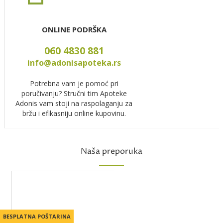
ONLINE PODRŠKA
060 4830 881
info@adonisapoteka.rs
Potrebna vam je pomoć pri
poručivanju? Stručni tim Apoteke
Adonis vam stoji na raspolaganju za
bržu i efikasniju online kupovinu.
Naša preporuka
BESPLATNA POŠTARINA
BESPLATNA POŠTARINA