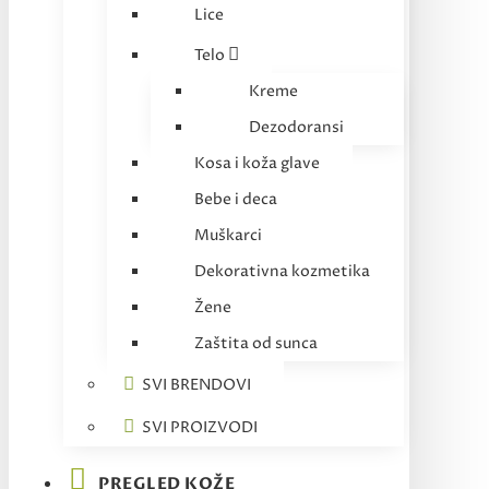
Lice
Telo
Kreme
Dezodoransi
Kosa i koža glave
Bebe i deca
Muškarci
Dekorativna kozmetika
Žene
Zaštita od sunca
SVI BRENDOVI
SVI PROIZVODI
PREGLED KOŽE