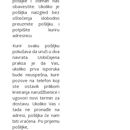
pošiljke i odmah nas
obavestite. Ukoliko je
pošiljka naizgled bez
oštećenja slobodno
preuzmite pošiljku i
potpišite kuriru
adresnicu.
Kurir svaku pošiljku
pokušava da uruči u dva
navrata. Uobičajena
praksa je da Vas,
ukoliko prva isporuka
bude neuspešna, kurir
pozove na telefon koji
ste ostavili prilikom
kreiranja narudžbenice i
ugovori novi termin za
dostavu. Ukoliko Vas i
tada ne pronađe na
adresi, pošiljka će nam
biti vraćena. Po prijemu
pošiljke,