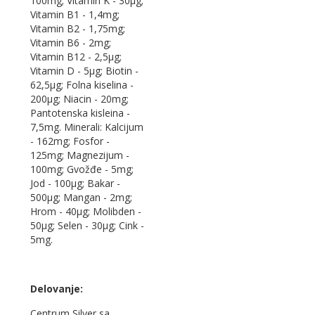
100mg; Vitamin K - 30µg;
Vitamin B1 - 1,4mg;
Vitamin B2 - 1,75mg;
Vitamin B6 - 2mg;
Vitamin B12 - 2,5µg;
Vitamin D - 5µg; Biotin -
62,5µg; Folna kiselina -
200µg; Niacin - 20mg;
Pantotenska kisleina -
7,5mg. Minerali: Kalcijum
- 162mg; Fosfor -
125mg; Magnezijum -
100mg; Gvožđe - 5mg;
Jod - 100µg; Bakar -
500µg; Mangan - 2mg;
Hrom - 40µg; Molibden -
50µg; Selen - 30µg; Cink -
5mg.
Delovanje:
Centrum Silver sa