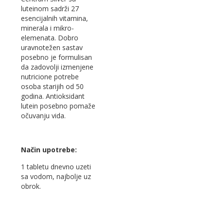
luteinom sadrži 27
esencijalnih vitamina,
minerala i mikro-
elemenata. Dobro
uravnotežen sastav
posebno je formulisan
da zadovolji izmenjene
nutricione potrebe
osoba starijih od 50
godina. Antioksidant
lutein posebno pomaže
očuvanju vida.
Način upotrebe:
1 tabletu dnevno uzeti
sa vodom, najbolje uz
obrok.