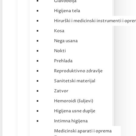
Glavobolja
Higijena tela
Hirurški i medicinski instrumenti i opr
Kosa
Nega usana
Nokti
Prehlada
Reproduktivno zdravlje
Sanitetski materijal
Zatvor
Hemoroidi (šuljevi)
Higijena usne duplje
Intimna higijena
Medicinski aparati i oprema