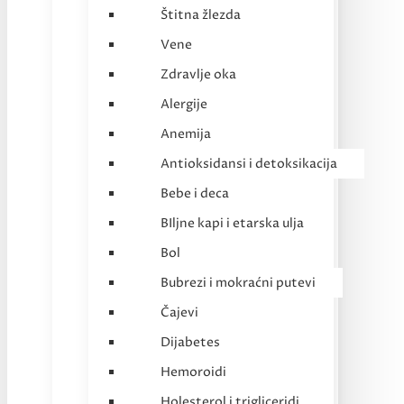
Štitna žlezda
Vene
Zdravlje oka
Alergije
Anemija
Antioksidansi i detoksikacija
Bebe i deca
BIljne kapi i etarska ulja
Bol
Bubrezi i mokraćni putevi
Čajevi
Dijabetes
Hemoroidi
Holesterol i trigliceridi