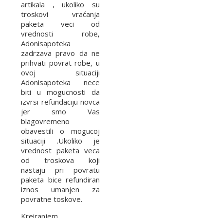
artikala , ukoliko su
troskovi vraćanja
paketa veci od
vrednosti robe,
Adonisapoteka
zadrzava pravo da ne
prihvati povrat robe, u
ovoj situaciji
Adonisapoteka nece
biti u mogucnosti da
izvrsi refundaciju novca
jer smo Vas
blagovremeno
obavestili o mogucoj
situaciji .Ukoliko je
vrednost paketa veca
od troskova koji
nastaju pri povratu
paketa bice refundiran
iznos umanjen za
povratne toskove.
Kreiranjem