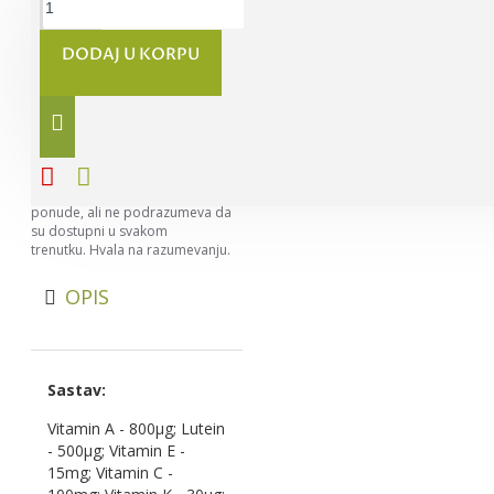
DODAJ U KORPU
Napomena:
Nastojimo da
budemo što precizniji u opisu
svih proizvoda, ali ne možemo da
garantujemo da su svi opisi
kompletni i bez greške. Svi artikli
prikazani na sajtu su deo naše
ponude, ali ne podrazumeva da
su dostupni u svakom
trenutku. Hvala na razumevanju.
OPIS
Sastav:
Vitamin A - 800µg; Lutein
- 500µg; Vitamin E -
15mg; Vitamin C -