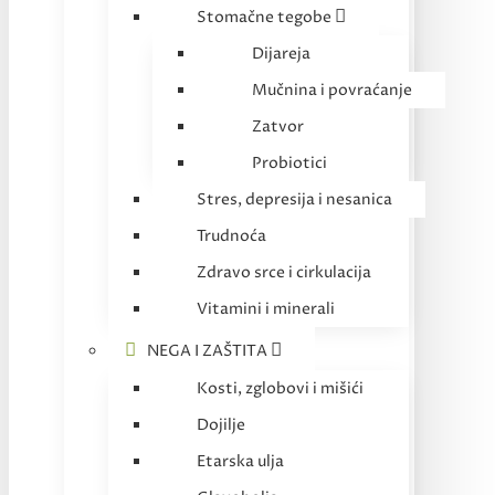
Stomačne tegobe
Dijareja
Mučnina i povraćanje
Zatvor
Probiotici
Stres, depresija i nesanica
Trudnoća
Zdravo srce i cirkulacija
Vitamini i minerali
NEGA I ZAŠTITA
Kosti, zglobovi i mišići
Dojilje
Etarska ulja