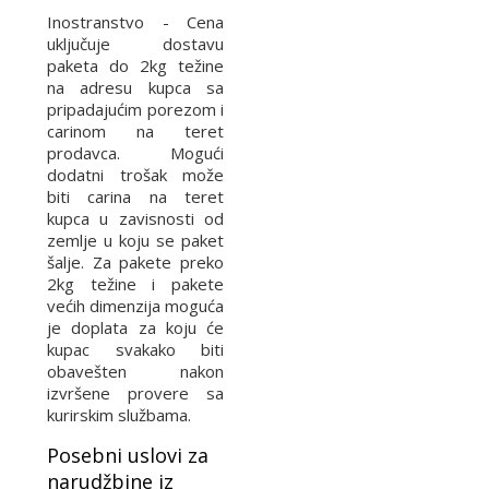
Inostranstvo - Cena
uključuje dostavu
paketa do 2kg težine
na adresu kupca sa
pripadajućim porezom i
carinom na teret
prodavca. Mogući
dodatni trošak može
biti carina na teret
kupca u zavisnosti od
zemlje u koju se paket
šalje. Za pakete preko
2kg težine i pakete
većih dimenzija moguća
je doplata za koju će
kupac svakako biti
obavešten nakon
izvršene provere sa
kurirskim službama.
Posebni uslovi za
narudžbine iz