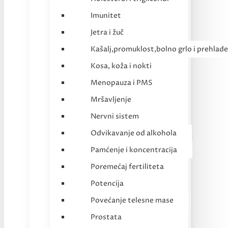
Imunitet
Jetra i žuč
Kašalj,promuklost,bolno grlo i prehlade
Kosa, koža i nokti
Menopauza i PMS
Mršavljenje
Nervni sistem
Odvikavanje od alkohola
Pamćenje i koncentracija
Poremećaj fertiliteta
Potencija
Povećanje telesne mase
Prostata