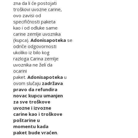
zna da li će postojati
troškovi uvozne carine,
ovo zavisi od
specifičnosti paketa
kao i od odluke same
carine zemlje uvoznika
(kupca).
Adonisapoteka
se
odriče odgovornosti
ukoliko iz bilo kog
razloga Carina zemlje
uvoznika ne želi da
ocarini
paket.
Adonisapoteka
u
ovom slučaju
zadržava
pravo da refundira
novac kupcu umanjen
za sve troškove
uvozne i izvozne
carine kao i troškove
poštarine u
momentu kada
paket bude vraćen
.