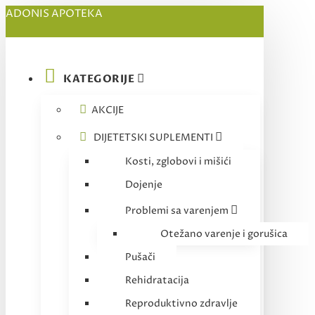
ADONIS APOTEKA
KATEGORIJE
AKCIJE
DIJETETSKI SUPLEMENTI
Kosti, zglobovi i mišići
Dojenje
Problemi sa varenjem
Otežano varenje i gorušica
Pušači
Rehidratacija
Reproduktivno zdravlje