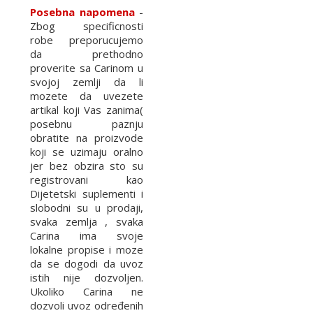
Posebna napomena
-
Zbog specificnosti
robe preporucujemo
da prethodno
proverite sa Carinom u
svojoj zemlji da li
mozete da uvezete
artikal koji Vas zanima(
posebnu paznju
obratite na proizvode
koji se uzimaju oralno
jer bez obzira sto su
registrovani kao
Dijetetski suplementi i
slobodni su u prodaji,
svaka zemlja , svaka
Carina ima svoje
lokalne propise i moze
da se dogodi da uvoz
istih nije dozvoljen.
Ukoliko Carina ne
dozvoli uvoz određenih