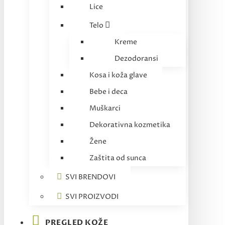
Lice
Telo
Kreme
Dezodoransi
Kosa i koža glave
Bebe i deca
Muškarci
Dekorativna kozmetika
Žene
Zaštita od sunca
SVI BRENDOVI
SVI PROIZVODI
PREGLED KOŽE