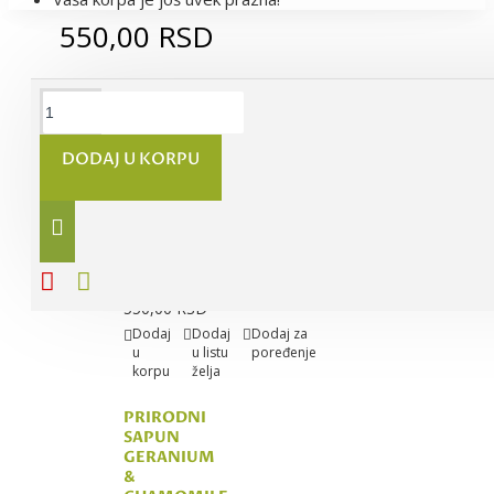
550,00 RSD
PRIRODNI
SAPUN
DODAJ U KORPU
RELAX
LAVANDER
sa
etarskim
uljem
lavande,
130g
550,00 RSD
Dodaj
Dodaj
Dodaj za
u
u listu
poređenje
korpu
želja
PRIRODNI
SAPUN
GERANIUM
&