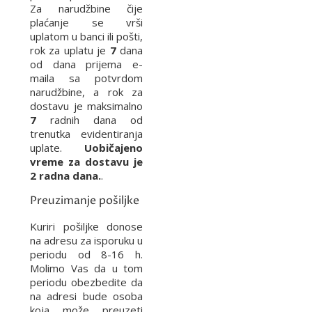
Za narudžbine čije
plaćanje se vrši
uplatom u banci ili pošti,
rok za uplatu je
7
dana
od dana prijema e-
maila sa potvrdom
narudžbine, a rok za
dostavu je maksimalno
7
radnih dana od
trenutka evidentiranja
uplate.
Uobičajeno
vreme za dostavu je
2 radna dana.
.
Preuzimanje pošiljke
Kuriri pošiljke donose
na adresu za isporuku u
periodu od 8-16 h.
Molimo Vas da u tom
periodu obezbedite da
na adresi bude osoba
koja može preuzeti