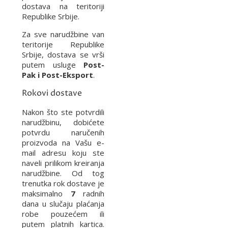
dostava na teritoriji
Republike Srbije.
Za sve narudžbine van
teritorije Republike
Srbije, dostava se vrši
putem usluge
Post-
Pak i Post-Eksport
.
Rokovi dostave
Nakon što ste potvrdili
narudžbinu, dobićete
potvrdu naručenih
proizvoda na Vašu e-
mail adresu koju ste
naveli prilikom kreiranja
narudžbine. Od tog
trenutka rok dostave je
maksimalno
7
radnih
dana u slučaju plaćanja
robe pouzećem ili
putem platnih kartica.