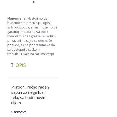
Napomena:
Nastojimo da
budemo što precizniji u opisu
svih proizvoda, ali ne možemo da
garantujemo da su svi opisi
kompletni i bez greške. Svi artikli
prikazani na sajtu su deo naše
ponude, ali ne podrazumeva da
su dostupni u svakom
trenutku. Hvala na razumevanju.
OPIS
Prirodni, ručno rađeni
sapun za negu lica i
tela, sa bademovim
uljem.
Sastav: