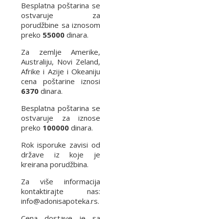
Besplatna poštarina se
ostvaruje za
porudžbine sa iznosom
preko
55000
dinara.
Za zemlje Amerike,
Australiju, Novi Zeland,
Afrike i Azije i Okeaniju
cena poštarine iznosi
6370
dinara.
Besplatna poštarina se
ostvaruje za iznose
preko
100000
dinara.
Rok isporuke zavisi od
države iz koje je
kreirana porudžbina.
Za više informacija
kontaktirajte nas:
info@adonisapoteka.rs.
Cena dostave je sa