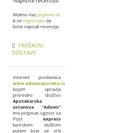
Napišite recenziju
Molimo Vas
prijavite se
ili se
registrujte
da
biste napisali recenziju.
TROŠKOVI
DOSTAVE
Internet prodavnica
www.adonisapoteka.rs
kojom upravlja
privredno društvo
Apotekarska
ustanova “Adonis"
ima potpisan ugovor sa
Post
express
kurirskom službom
putem koje se vrši