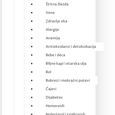
Štitna žlezda
Vene
Zdravlje oka
Alergije
Anemija
Antioksidansi i detoksikacija
Bebe i deca
BIljne kapi i etarska ulja
Bol
Bubrezi i mokraćni putevi
Čajevi
Dijabetes
Hemoroidi
Holesterol i trigliceridi