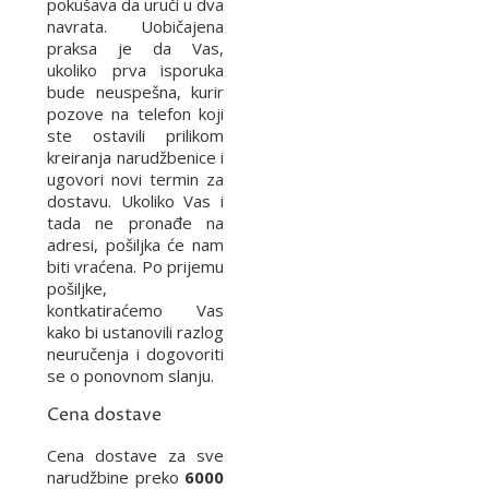
pokušava da uruči u dva
navrata. Uobičajena
praksa je da Vas,
ukoliko prva isporuka
bude neuspešna, kurir
pozove na telefon koji
ste ostavili prilikom
kreiranja narudžbenice i
ugovori novi termin za
dostavu. Ukoliko Vas i
tada ne pronađe na
adresi, pošiljka će nam
biti vraćena. Po prijemu
pošiljke,
kontkatiraćemo Vas
kako bi ustanovili razlog
neuručenja i dogovoriti
se o ponovnom slanju.
Cena dostave
Cena dostave za sve
narudžbine preko
6000