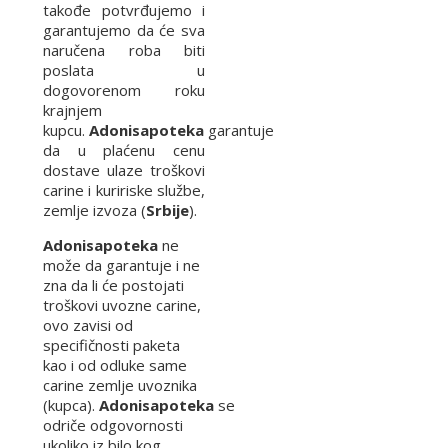
takođe potvrđujemo i
garantujemo da će sva
naručena roba biti
poslata u
dogovorenom roku
krajnjem
kupcu.
Adonisapoteka
garantuje
da u plaćenu cenu
dostave ulaze troškovi
carine i kuririske službe,
zemlje izvoza (
Srbije
).
Adonisapoteka
ne
može da garantuje i ne
zna da li će postojati
troškovi uvozne carine,
ovo zavisi od
specifičnosti paketa
kao i od odluke same
carine zemlje uvoznika
(kupca).
Adonisapoteka
se
odriče odgovornosti
ukoliko iz bilo kog