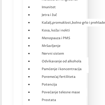
Imunitet
Jetra i žuč
Kašalj,promuklost,bolno grlo i prehlade
Kosa, koža i nokti
Menopauza i PMS
Mršavljenje
Nervni sistem
Odvikavanje od alkohola
Pamćenje i koncentracija
Poremećaj fertiliteta
Potencija
Povećanje telesne mase
Prostata