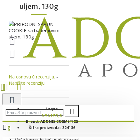
uljem, 130g
Na osnovu 0 recenzija.
-
Napišite recenziju
Lager:
NA STANJU
Brend:
ADONIS COSMETICS
Šifra proizvoda:
324136
0
Vaša korpa je još uvek prazna!