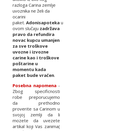
razloga Carina zemlje
uvoznika ne želi da
ocarini
paket.
Adonisapoteka
u
ovom slučaju
zadržava
pravo da refundira
novac kupcu umanjen
za sve troškove
uvozne i izvozne
carine kao i troškove
poštarine u
momentu kada
paket bude vraćen
.
Posebna napomena
-
Zbog specificnosti
robe preporucujemo
da prethodno
proverite sa Carinom u
svojoj zemlji da li
mozete da uvezete
artikal koji Vas zanima(