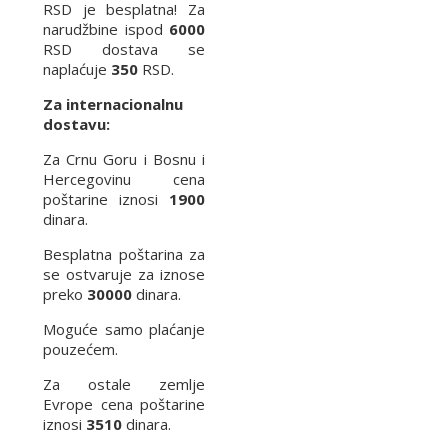
RSD je besplatna! Za
narudžbine ispod
6000
RSD dostava se
naplaćuje
350
RSD.
Za internacionalnu
dostavu:
Za Crnu Goru i Bosnu i
Hercegovinu cena
poštarine iznosi
1900
dinara.
Besplatna poštarina za
se ostvaruje za iznose
preko
30000
dinara.
Moguće samo plaćanje
pouzećem.
Za ostale zemlje
Evrope cena poštarine
iznosi
3510
dinara.