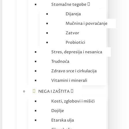
Stomačne tegobe
Dijareja
Mučnina i povraćanje
Zatvor
Probiotici
Stres, depresija i nesanica
Trudnoća
Zdravo srce i cirkulacija
Vitamini i minerali
NEGA I ZAŠTITA
Kosti, zglobovi i mišići
Dojilje
Etarska ulja