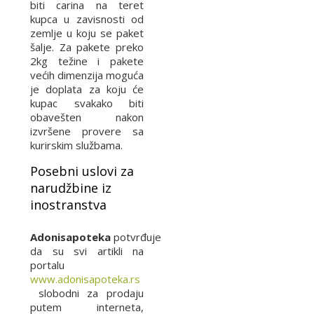
biti carina na teret
kupca u zavisnosti od
zemlje u koju se paket
šalje. Za pakete preko
2kg težine i pakete
većih dimenzija moguća
je doplata za koju će
kupac svakako biti
obavešten nakon
izvršene provere sa
kurirskim službama.
Posebni uslovi za
narudžbine iz
inostranstva
Adonisapoteka
potvrđuje
da su svi artikli na
portalu
www.adonisapoteka.rs
slobodni za prodaju
putem interneta,