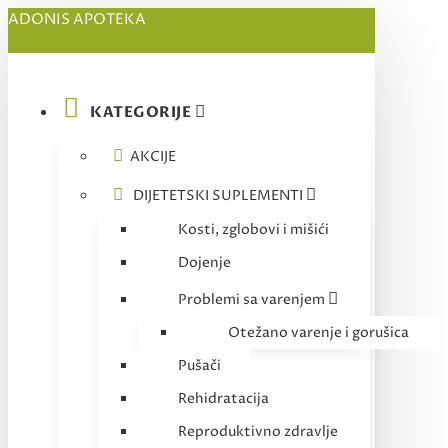
ADONIS APOTEKA
KATEGORIJE
AKCIJE
DIJETETSKI SUPLEMENTI
Kosti, zglobovi i mišići
Dojenje
Problemi sa varenjem
Otežano varenje i gorušica
Pušači
Rehidratacija
Reproduktivno zdravlje