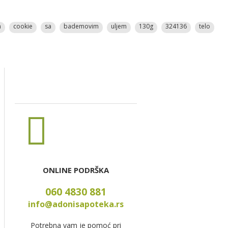
n
cookie
sa
bademovim
uljem
130g
324136
telo
ONLINE PODRŠKA
060 4830 881
info@adonisapoteka.rs
Potrebna vam je pomoć pri