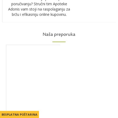
poručivanju? Stručni tim Apoteke
Adonis vam stoji na raspolaganju za
bržu i efikasniju online kupovinu.
Naša preporuka
BESPLATNA POŠTARINA
BESPLATNA POŠTARINA