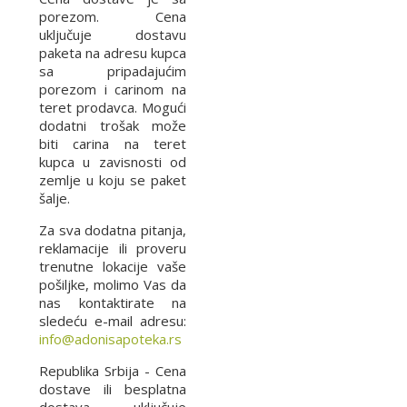
porezom. Cena
uključuje dostavu
paketa na adresu kupca
sa pripadajućim
porezom i carinom na
teret prodavca. Mogući
dodatni trošak može
biti carina na teret
kupca u zavisnosti od
zemlje u koju se paket
šalje.
Za sva dodatna pitanja,
reklamacije ili proveru
trenutne lokacije vaše
pošiljke, molimo Vas da
nas kontaktirate na
sledeću e-mail adresu:
info@adonisapoteka.rs
Republika Srbija - Cena
dostave ili besplatna