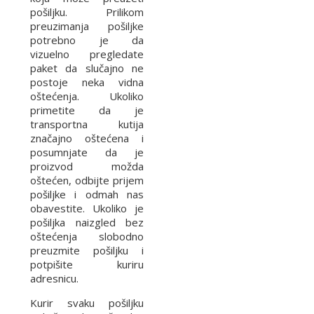
pošiljku. Prilikom
preuzimanja pošiljke
potrebno je da
vizuelno pregledate
paket da slučajno ne
postoje neka vidna
oštećenja. Ukoliko
primetite da je
transportna kutija
značajno oštećena i
posumnjate da je
proizvod možda
oštećen, odbijte prijem
pošiljke i odmah nas
obavestite. Ukoliko je
pošiljka naizgled bez
oštećenja slobodno
preuzmite pošiljku i
potpišite kuriru
adresnicu.
Kurir svaku pošiljku