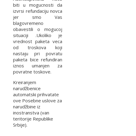
biti u mogucnosti da
izvrsi refundaciju novca
jer smo Vas
blagovremeno
obavestili o mogucoj
situaciji .Ukoliko je
vrednost paketa veca
od troskova koji
nastaju pri povratu
paketa bice refundiran
iznos umanjen za
povratne toskove.
Kreiranjem
narudžbenice
automatski prihvatate
ove Posebne uslove za
narudžbine iz
inostranstva (van
teritorije Republike
Srbije).