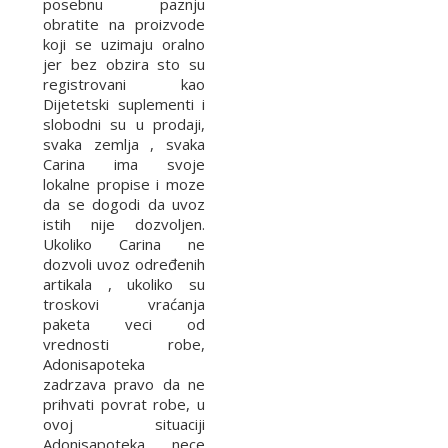
posebnu paznju
obratite na proizvode
koji se uzimaju oralno
jer bez obzira sto su
registrovani kao
Dijetetski suplementi i
slobodni su u prodaji,
svaka zemlja , svaka
Carina ima svoje
lokalne propise i moze
da se dogodi da uvoz
istih nije dozvoljen.
Ukoliko Carina ne
dozvoli uvoz određenih
artikala , ukoliko su
troskovi vraćanja
paketa veci od
vrednosti robe,
Adonisapoteka
zadrzava pravo da ne
prihvati povrat robe, u
ovoj situaciji
Adonisapoteka nece