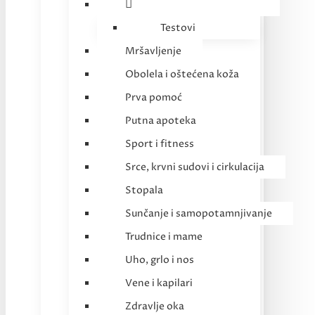
Testovi
Mršavljenje
Obolela i oštećena koža
Prva pomoć
Putna apoteka
Sport i fitness
Srce, krvni sudovi i cirkulacija
Stopala
Sunčanje i samopotamnjivanje
Trudnice i mame
Uho, grlo i nos
Vene i kapilari
Zdravlje oka