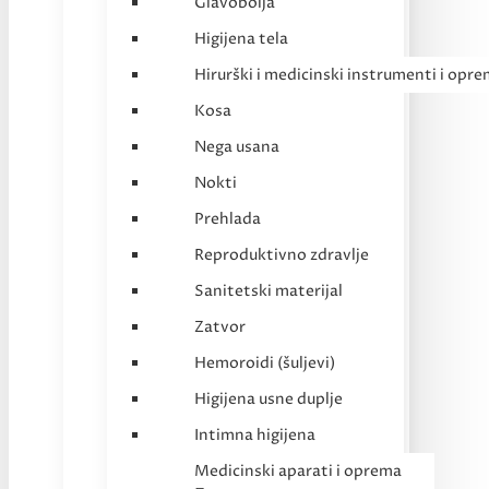
Glavobolja
Higijena tela
Hirurški i medicinski instrumenti i opr
Kosa
Nega usana
Nokti
Prehlada
Reproduktivno zdravlje
Sanitetski materijal
Zatvor
Hemoroidi (šuljevi)
Higijena usne duplje
Intimna higijena
Medicinski aparati i oprema