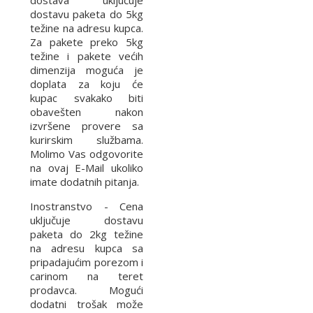
dostava uključuje
dostavu paketa do 5kg
težine na adresu kupca.
Za pakete preko 5kg
težine i pakete većih
dimenzija moguća je
doplata za koju će
kupac svakako biti
obavešten nakon
izvršene provere sa
kurirskim službama.
Molimo Vas odgovorite
na ovaj E-Mail ukoliko
imate dodatnih pitanja.
Inostranstvo - Cena
uključuje dostavu
paketa do 2kg težine
na adresu kupca sa
pripadajućim porezom i
carinom na teret
prodavca. Mogući
dodatni trošak može