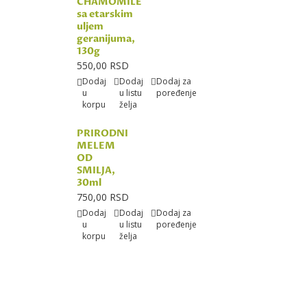
CHAMOMILE
sa etarskim
uljem
geranijuma,
130g
550,00 RSD
Dodaj
Dodaj
Dodaj za
u
u listu
poređenje
korpu
želja
PRIRODNI
MELEM
OD
SMILJA,
30ml
750,00 RSD
Dodaj
Dodaj
Dodaj za
u
u listu
poređenje
korpu
želja