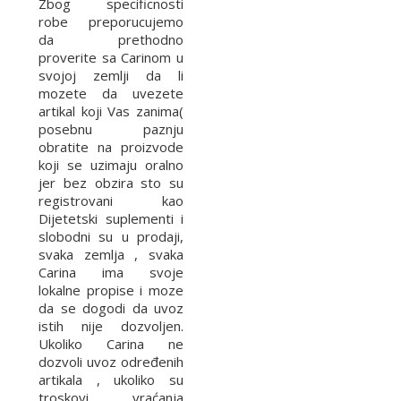
Zbog specificnosti
robe preporucujemo
da prethodno
proverite sa Carinom u
svojoj zemlji da li
mozete da uvezete
artikal koji Vas zanima(
posebnu paznju
obratite na proizvode
koji se uzimaju oralno
jer bez obzira sto su
registrovani kao
Dijetetski suplementi i
slobodni su u prodaji,
svaka zemlja , svaka
Carina ima svoje
lokalne propise i moze
da se dogodi da uvoz
istih nije dozvoljen.
Ukoliko Carina ne
dozvoli uvoz određenih
artikala , ukoliko su
troskovi vraćanja