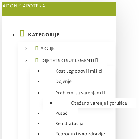
ADONIS APOTEKA
KATEGORIJE
AKCIJE
DIJETETSKI SUPLEMENTI
Kosti, zglobovi i mišići
Dojenje
Problemi sa varenjem
Otežano varenje i gorušica
Pušači
Rehidratacija
Reproduktivno zdravlje