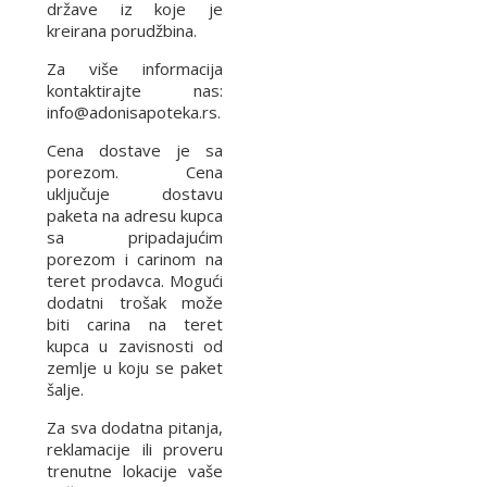
države iz koje je
kreirana porudžbina.
Za više informacija
kontaktirajte nas:
info@adonisapoteka.rs.
Cena dostave je sa
porezom. Cena
uključuje dostavu
paketa na adresu kupca
sa pripadajućim
porezom i carinom na
teret prodavca. Mogući
dodatni trošak može
biti carina na teret
kupca u zavisnosti od
zemlje u koju se paket
šalje.
Za sva dodatna pitanja,
reklamacije ili proveru
trenutne lokacije vaše