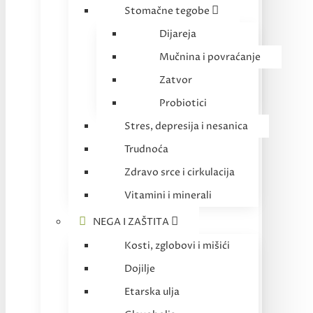
Stomačne tegobe
Dijareja
Mučnina i povraćanje
Zatvor
Probiotici
Stres, depresija i nesanica
Trudnoća
Zdravo srce i cirkulacija
Vitamini i minerali
NEGA I ZAŠTITA
Kosti, zglobovi i mišići
Dojilje
Etarska ulja