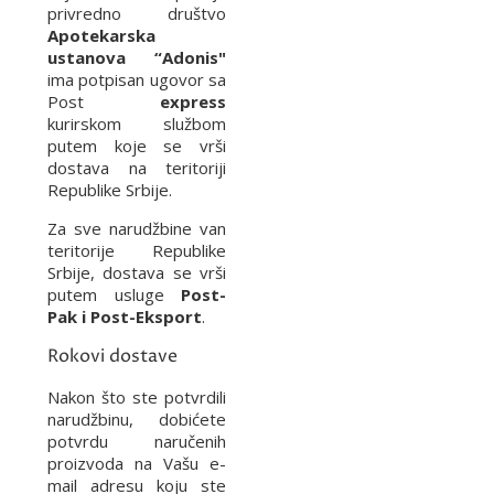
privredno društvo
Apotekarska
ustanova “Adonis"
ima potpisan ugovor sa
Post
express
kurirskom službom
putem koje se vrši
dostava na teritoriji
Republike Srbije.
Za sve narudžbine van
teritorije Republike
Srbije, dostava se vrši
putem usluge
Post-
Pak i Post-Eksport
.
Rokovi dostave
Nakon što ste potvrdili
narudžbinu, dobićete
potvrdu naručenih
proizvoda na Vašu e-
mail adresu koju ste