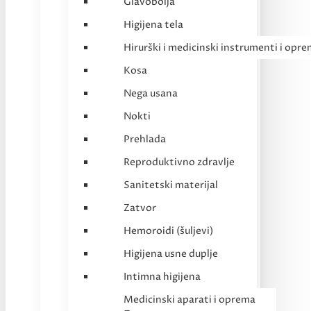
Glavobolja
Higijena tela
Hirurški i medicinski instrumenti i opr
Kosa
Nega usana
Nokti
Prehlada
Reproduktivno zdravlje
Sanitetski materijal
Zatvor
Hemoroidi (šuljevi)
Higijena usne duplje
Intimna higijena
Medicinski aparati i oprema