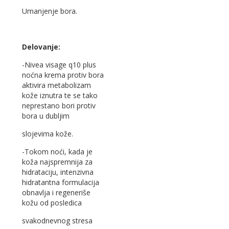
Umanjenje bora.
Delovanje:
-Nivea visage q10 plus
noćna
krema protiv bora
aktivira metabolizam
kože iznutra te se tako
neprestano bori protiv
bora u dubljim
slojevima kože.
-Tokom noći, kada je
koža najspremnija za
hidrataciju, intenzivna
hidratantna formulacija
obnavlja i regeneriše
kožu od posledica
svakodnevnog stresa