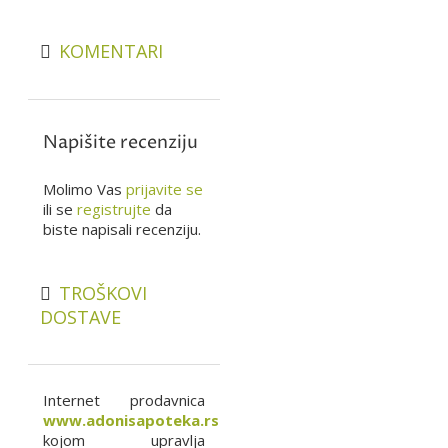
KOMENTARI
Napišite recenziju
Molimo Vas
prijavite se
ili se
registrujte
da
biste napisali recenziju.
TROŠKOVI
DOSTAVE
Internet prodavnica
www.adonisapoteka.rs
kojom upravlja