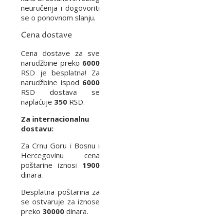
neuručenja i dogovoriti
se o ponovnom slanju.
Cena dostave
Cena dostave za sve
narudžbine preko
6000
RSD je besplatna! Za
narudžbine ispod
6000
RSD dostava se
naplaćuje
350
RSD.
Za internacionalnu
dostavu:
Za Crnu Goru i Bosnu i
Hercegovinu cena
poštarine iznosi
1900
dinara.
Besplatna poštarina za
se ostvaruje za iznose
preko
30000
dinara.