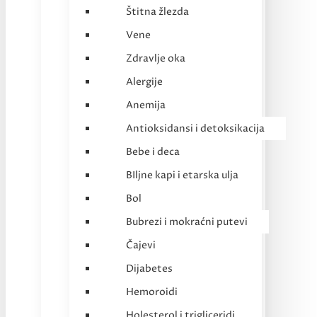
Štitna žlezda
Vene
Zdravlje oka
Alergije
Anemija
Antioksidansi i detoksikacija
Bebe i deca
BIljne kapi i etarska ulja
Bol
Bubrezi i mokraćni putevi
Čajevi
Dijabetes
Hemoroidi
Holesterol i trigliceridi