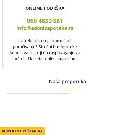
ONLINE PODRŠKA
060 4830 881
info@adonisapoteka.rs
Potrebna vam je pomoć pri
poručivanju? Stručni tim Apoteke
Adonis vam stoji na raspolaganju za
bržu i efikasniju online kupovinu.
Naša preporuka
BESPLATNA POŠTARINA
BESPLATNA POŠTARINA