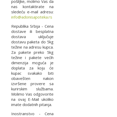
pošiljke, molimo Vas da
nas kontaktirate na
sledeću e-mail adresu:
info@adonisapoteka.rs
Republika Srbija - Cena
dostave ili besplatna
dostava uključuje
dostavu paketa do 5kg
težine na adresu kupca.
Za pakete preko 5kg
težine i pakete većih
dimenzija moguća je
doplata za koju će
kupac svakako biti
obavešten nakon
izvršene provere sa
kurirskim službama.
Molimo Vas odgovorite
na ovaj E-Mail ukoliko
imate dodatnih pitanja.
Inostranstvo - Cena