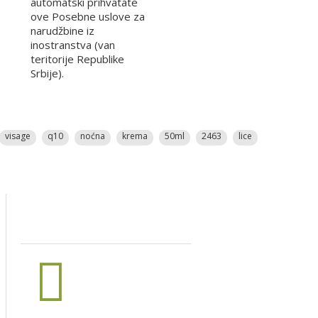
automatski prihvatate
ove Posebne uslove za
narudžbine iz
inostranstva (van
teritorije Republike
Srbije).
visage
q10
noćna
krema
50ml
2463
lice