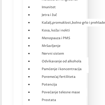
Imunitet
Jetra i žuč
Kašalj,promuklost,bolno grlo i prehlade
Kosa, koža i nokti
Menopauza i PMS
Mršavljenje
Nervni sistem
Odvikavanje od alkohola
Pamćenje i koncentracija
Poremećaj fertiliteta
Potencija
Povećanje telesne mase
Prostata