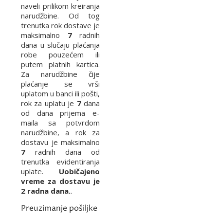
naveli prilikom kreiranja
narudžbine. Od tog
trenutka rok dostave je
maksimalno
7
radnih
dana u slučaju plaćanja
robe pouzećem ili
putem platnih kartica.
Za narudžbine čije
plaćanje se vrši
uplatom u banci ili pošti,
rok za uplatu je
7
dana
od dana prijema e-
maila sa potvrdom
narudžbine, a rok za
dostavu je maksimalno
7
radnih dana od
trenutka evidentiranja
uplate.
Uobičajeno
vreme za dostavu je
2 radna dana.
.
Preuzimanje pošiljke