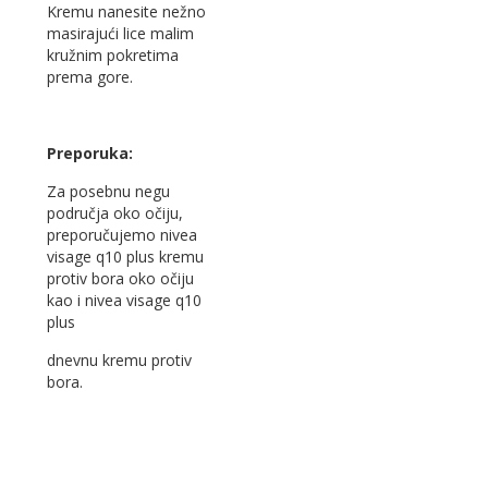
Kremu nanesite nežno
masirajući lice malim
kružnim pokretima
prema gore.
Preporuka:
Za posebnu negu
područja oko očiju,
preporučujemo nivea
visage q10 plus kremu
protiv bora oko očiju
kao i nivea visage q10
plus
dnevnu kremu protiv
bora.