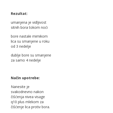
Rezultat:
umanjena je vidljivost
sitnih bora tokom noći
bore nastale mimikom
lica su smanjene u roku
od 3 nedelje
dublje bore su smanjene
za samo 4 nedelje
Način upotrebe:
Nanesite je
svakodnevno nakon
čišćenja nivea visage
q10 plus mlekom za
čišćenje lica protiv bora.