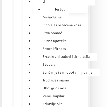
Testovi
Mršavljenje
Obolela i oštećena koža
Prva pomoć
Putna apoteka
Sport i fitness
Srce, krvni sudovi i cirkulacija
Stopala
Sunčanje i samopotamnjivanje
Trudnice i mame
Uho, grlo i nos
Vene i kapilari
Zdravlje oka