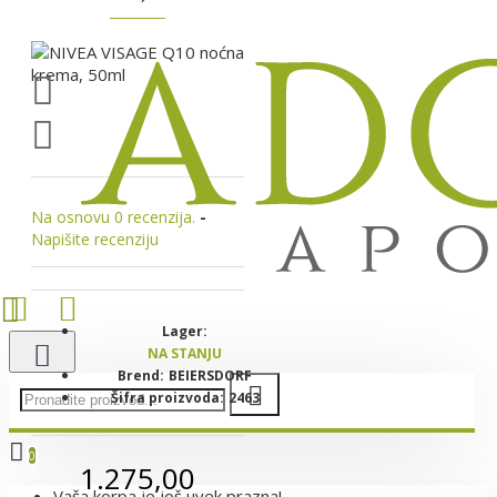
Na osnovu 0 recenzija.
-
Napišite recenziju
Lager:
NA STANJU
Brend:
BEIERSDORF
Šifra proizvoda:
2463
0
1.275,00
Vaša korpa je još uvek prazna!