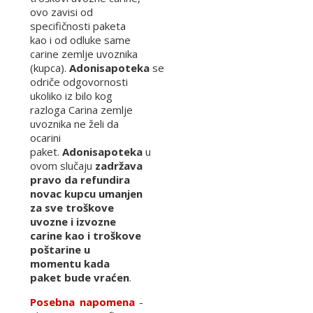
ovo zavisi od
specifičnosti paketa
kao i od odluke same
carine zemlje uvoznika
(kupca).
Adonisapoteka
se
odriče odgovornosti
ukoliko iz bilo kog
razloga Carina zemlje
uvoznika ne želi da
ocarini
paket.
Adonisapoteka
u
ovom slučaju
zadržava
pravo da refundira
novac kupcu umanjen
za sve troškove
uvozne i izvozne
carine kao i troškove
poštarine u
momentu kada
paket bude vraćen
.
Posebna napomena
-