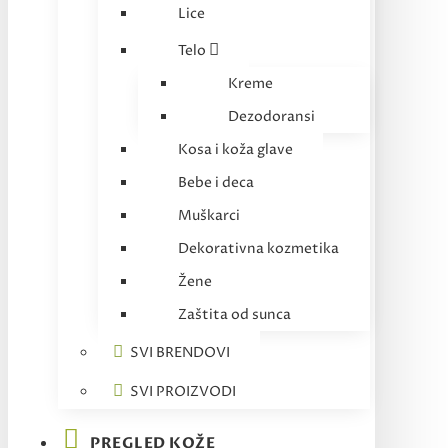
Lice
Telo
Kreme
Dezodoransi
Kosa i koža glave
Bebe i deca
Muškarci
Dekorativna kozmetika
Žene
Zaštita od sunca
SVI BRENDOVI
SVI PROIZVODI
PREGLED KOŽE