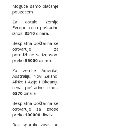
Moguće samo plaćanje
pouzećem.
Za ostale zemlje
Evrope cena poštarine
iznosi
3510
dinara.
Besplatna poštarina se
ostvaruje za
porudžbine sa iznosom
preko
55000
dinara.
Za zemlje Amerike,
Australiju, Novi Zeland,
Afrike i Azije i Okeaniju
cena poštarine iznosi
6370
dinara.
Besplatna poštarina se
ostvaruje za iznose
preko
100000
dinara.
Rok isporuke zavisi od