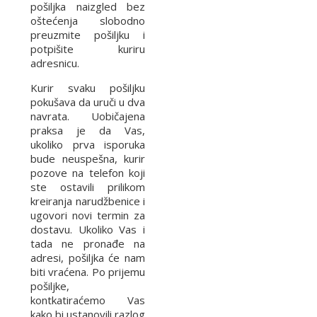
pošiljka naizgled bez
oštećenja slobodno
preuzmite pošiljku i
potpišite kuriru
adresnicu.
Kurir svaku pošiljku
pokušava da uruči u dva
navrata. Uobičajena
praksa je da Vas,
ukoliko prva isporuka
bude neuspešna, kurir
pozove na telefon koji
ste ostavili prilikom
kreiranja narudžbenice i
ugovori novi termin za
dostavu. Ukoliko Vas i
tada ne pronađe na
adresi, pošiljka će nam
biti vraćena. Po prijemu
pošiljke,
kontkatiraćemo Vas
kako bi ustanovili razlog