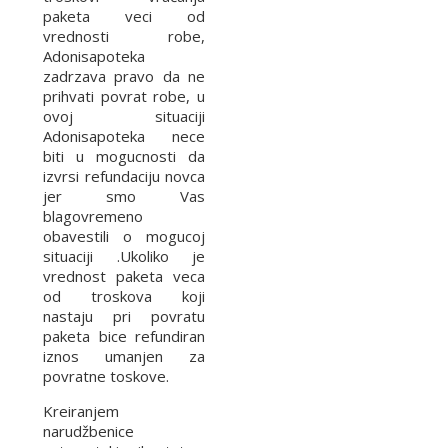
paketa veci od
vrednosti robe,
Adonisapoteka
zadrzava pravo da ne
prihvati povrat robe, u
ovoj situaciji
Adonisapoteka nece
biti u mogucnosti da
izvrsi refundaciju novca
jer smo Vas
blagovremeno
obavestili o mogucoj
situaciji .Ukoliko je
vrednost paketa veca
od troskova koji
nastaju pri povratu
paketa bice refundiran
iznos umanjen za
povratne toskove.
Kreiranjem
narudžbenice