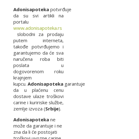
Adonisapoteka
potvrđuje
da su svi artikli na
portalu
www.adonisapoteka.rs
slobodni za prodaju
putem interneta,
takođe potvrđujemo i
garantujemo da će sva
naručena roba biti
poslata u
dogovorenom roku
krajnjem
kupcu.
Adonisapoteka
garantuje
da u plaćenu cenu
dostave ulaze troškovi
carine i kuririske službe,
zemlje izvoza (
Srbije
).
Adonisapoteka
ne
može da garantuje i ne
zna da li će postojati
troškovi uvozne carine,