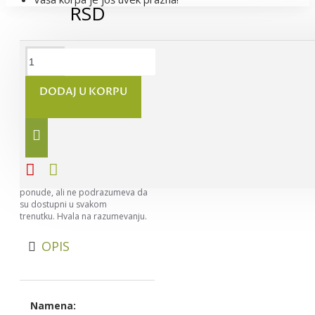
RSD
DODAJ U KORPU
Napomena:
Nastojimo da
budemo što precizniji u opisu
svih proizvoda, ali ne možemo da
garantujemo da su svi opisi
kompletni i bez greške. Svi artikli
prikazani na sajtu su deo naše
ponude, ali ne podrazumeva da
su dostupni u svakom
trenutku. Hvala na razumevanju.
OPIS
Namena: