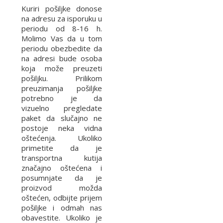
Kuriri pošiljke donose
na adresu za isporuku u
periodu od 8-16 h.
Molimo Vas da u tom
periodu obezbedite da
na adresi bude osoba
koja može preuzeti
pošiljku. Prilikom
preuzimanja pošiljke
potrebno je da
vizuelno pregledate
paket da slučajno ne
postoje neka vidna
oštećenja. Ukoliko
primetite da je
transportna kutija
značajno oštećena i
posumnjate da je
proizvod možda
oštećen, odbijte prijem
pošiljke i odmah nas
obavestite. Ukoliko je