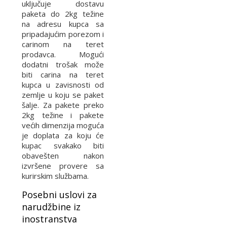
uključuje dostavu
paketa do 2kg težine
na adresu kupca sa
pripadajućim porezom i
carinom na teret
prodavca. Mogući
dodatni trošak može
biti carina na teret
kupca u zavisnosti od
zemlje u koju se paket
šalje. Za pakete preko
2kg težine i pakete
većih dimenzija moguća
je doplata za koju će
kupac svakako biti
obavešten nakon
izvršene provere sa
kurirskim službama.
Posebni uslovi za
narudžbine iz
inostranstva