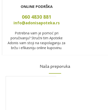
ONLINE PODRŠKA
060 4830 881
info@adonisapoteka.rs
Potrebna vam je pomoć pri
poručivanju? Stručni tim Apoteke
Adonis vam stoji na raspolaganju za
bržu i efikasniju online kupovinu.
Naša preporuka