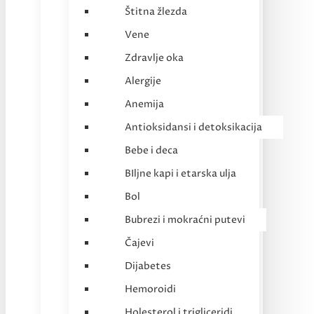
Štitna žlezda
Vene
Zdravlje oka
Alergije
Anemija
Antioksidansi i detoksikacija
Bebe i deca
BIljne kapi i etarska ulja
Bol
Bubrezi i mokraćni putevi
Čajevi
Dijabetes
Hemoroidi
Holesterol i trigliceridi