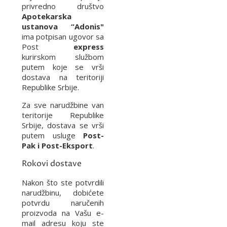
privredno društvo
Apotekarska
ustanova “Adonis"
ima potpisan ugovor sa
Post
express
kurirskom službom
putem koje se vrši
dostava na teritoriji
Republike Srbije.
Za sve narudžbine van
teritorije Republike
Srbije, dostava se vrši
putem usluge
Post-
Pak i Post-Eksport
.
Rokovi dostave
Nakon što ste potvrdili
narudžbinu, dobićete
potvrdu naručenih
proizvoda na Vašu e-
mail adresu koju ste