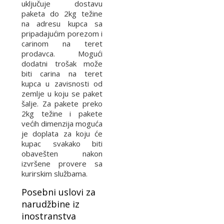
uključuje dostavu
paketa do 2kg težine
na adresu kupca sa
pripadajućim porezom i
carinom na teret
prodavca. Mogući
dodatni trošak može
biti carina na teret
kupca u zavisnosti od
zemlje u koju se paket
šalje. Za pakete preko
2kg težine i pakete
većih dimenzija moguća
je doplata za koju će
kupac svakako biti
obavešten nakon
izvršene provere sa
kurirskim službama.
Posebni uslovi za
narudžbine iz
inostranstva