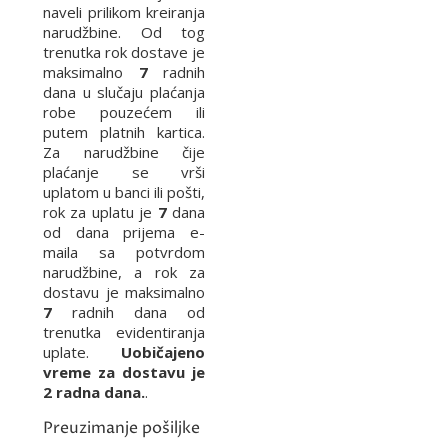
naveli prilikom kreiranja
narudžbine. Od tog
trenutka rok dostave je
maksimalno
7
radnih
dana u slučaju plaćanja
robe pouzećem ili
putem platnih kartica.
Za narudžbine čije
plaćanje se vrši
uplatom u banci ili pošti,
rok za uplatu je
7
dana
od dana prijema e-
maila sa potvrdom
narudžbine, a rok za
dostavu je maksimalno
7
radnih dana od
trenutka evidentiranja
uplate.
Uobičajeno
vreme za dostavu je
2 radna dana.
.
Preuzimanje pošiljke