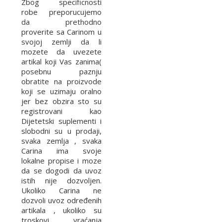
Zbog specificnosti
robe preporucujemo
da prethodno
proverite sa Carinom u
svojoj zemlji da li
mozete da uvezete
artikal koji Vas zanima(
posebnu paznju
obratite na proizvode
koji se uzimaju oralno
jer bez obzira sto su
registrovani kao
Dijetetski suplementi i
slobodni su u prodaji,
svaka zemlja , svaka
Carina ima svoje
lokalne propise i moze
da se dogodi da uvoz
istih nije dozvoljen.
Ukoliko Carina ne
dozvoli uvoz određenih
artikala , ukoliko su
troskovi vraćanja