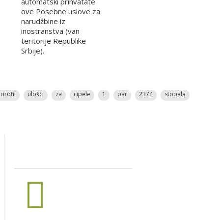
automatski prihvatate
ove Posebne uslove za
narudžbine iz
inostranstva (van
teritorije Republike
Srbije).
lorofil
ulošci
za
cipele
1
par
2374
stopala