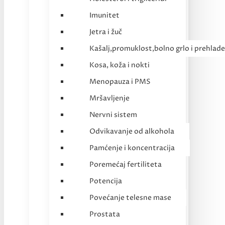
Imunitet
Jetra i žuč
Kašalj,promuklost,bolno grlo i prehlade
Kosa, koža i nokti
Menopauza i PMS
Mršavljenje
Nervni sistem
Odvikavanje od alkohola
Pamćenje i koncentracija
Poremećaj fertiliteta
Potencija
Povećanje telesne mase
Prostata