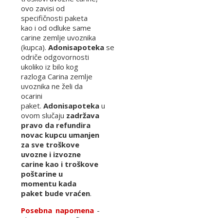
ovo zavisi od
specifičnosti paketa
kao i od odluke same
carine zemlje uvoznika
(kupca).
Adonisapoteka
se
odriče odgovornosti
ukoliko iz bilo kog
razloga Carina zemlje
uvoznika ne želi da
ocarini
paket.
Adonisapoteka
u
ovom slučaju
zadržava
pravo da refundira
novac kupcu umanjen
za sve troškove
uvozne i izvozne
carine kao i troškove
poštarine u
momentu kada
paket bude vraćen
.
Posebna napomena
-