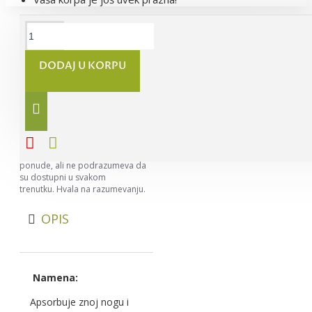
DODAJ U KORPU
Napomena:
Nastojimo da
budemo što precizniji u opisu
svih proizvoda, ali ne možemo da
garantujemo da su svi opisi
kompletni i bez greške. Svi artikli
prikazani na sajtu su deo naše
ponude, ali ne podrazumeva da
su dostupni u svakom
trenutku. Hvala na razumevanju.
OPIS
Namena:
Apsorbuje znoj nogu i