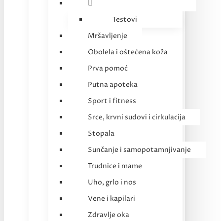
Testovi
Mršavljenje
Obolela i oštećena koža
Prva pomoć
Putna apoteka
Sport i fitness
Srce, krvni sudovi i cirkulacija
Stopala
Sunčanje i samopotamnjivanje
Trudnice i mame
Uho, grlo i nos
Vene i kapilari
Zdravlje oka