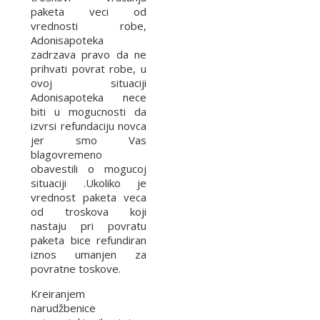
paketa veci od
vrednosti robe,
Adonisapoteka
zadrzava pravo da ne
prihvati povrat robe, u
ovoj situaciji
Adonisapoteka nece
biti u mogucnosti da
izvrsi refundaciju novca
jer smo Vas
blagovremeno
obavestili o mogucoj
situaciji .Ukoliko je
vrednost paketa veca
od troskova koji
nastaju pri povratu
paketa bice refundiran
iznos umanjen za
povratne toskove.
Kreiranjem
narudžbenice