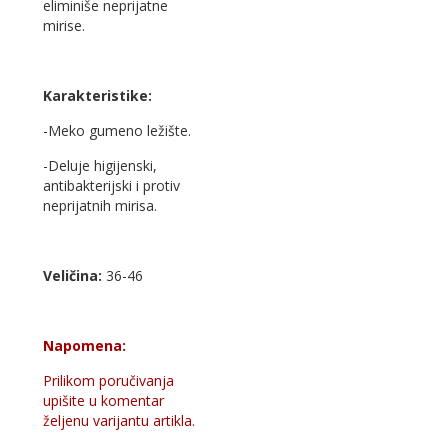
eliminiše neprijatne
mirise.
Karakteristike:
-Meko gumeno ležište.
-Deluje higijenski,
antibakterijski i protiv
neprijatnih mirisa.
Veličina:
36-46
Napomena:
Prilikom poručivanja
upišite u komentar
željenu varijantu artikla.