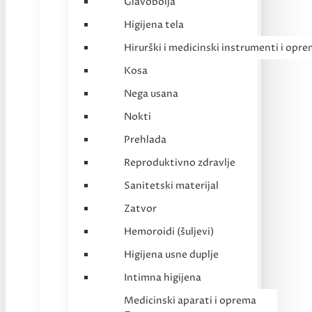
Glavobolja
Higijena tela
Hirurški i medicinski instrumenti i opr
Kosa
Nega usana
Nokti
Prehlada
Reproduktivno zdravlje
Sanitetski materijal
Zatvor
Hemoroidi (šuljevi)
Higijena usne duplje
Intimna higijena
Medicinski aparati i oprema