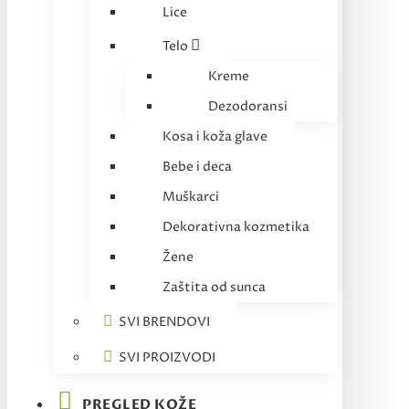
Lice
Telo
Kreme
Dezodoransi
Kosa i koža glave
Bebe i deca
Muškarci
Dekorativna kozmetika
Žene
Zaštita od sunca
SVI BRENDOVI
SVI PROIZVODI
PREGLED KOŽE