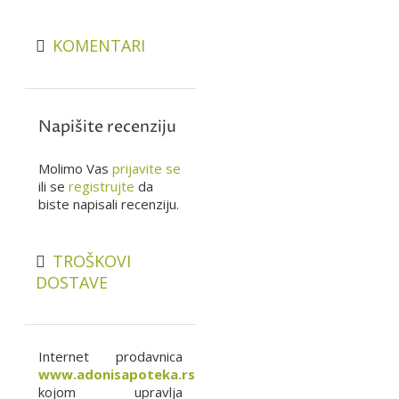
KOMENTARI
Napišite recenziju
Molimo Vas
prijavite se
ili se
registrujte
da
biste napisali recenziju.
TROŠKOVI
DOSTAVE
Internet prodavnica
www.adonisapoteka.rs
kojom upravlja