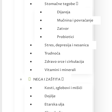
Stomačne tegobe
Dijareja
Mučnina i povraćanje
Zatvor
Probiotici
Stres, depresija i nesanica
Trudnoća
Zdravo srce i cirkulacija
Vitamini i minerali
NEGA I ZAŠTITA
Kosti, zglobovi i mišići
Dojilje
Etarska ulja