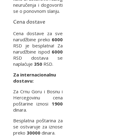
neuručenja i dogovoriti
se o ponovnom slanju.
Cena dostave
Cena dostave za sve
narudžbine preko
6000
RSD je besplatna! Za
narudžbine ispod
6000
RSD dostava se
naplaćuje
350
RSD.
Za internacionalnu
dostavu:
Za Crnu Goru i Bosnu i
Hercegovinu cena
poštarine iznosi
1900
dinara.
Besplatna poštarina za
se ostvaruje za iznose
preko
30000
dinara.