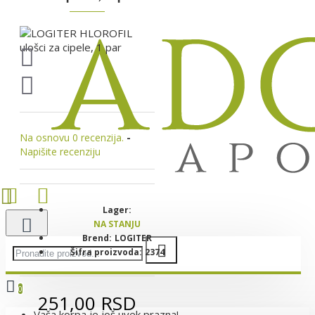
Na osnovu 0 recenzija.
-
Napišite recenziju
Lager:
NA STANJU
Brend:
LOGITER
Šifra proizvoda:
2374
0
251,00 RSD
Vaša korpa je još uvek prazna!