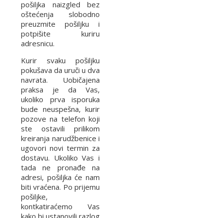
pošiljka naizgled bez
oštećenja slobodno
preuzmite pošiljku i
potpišite kuriru
adresnicu.
Kurir svaku pošiljku
pokušava da uruči u dva
navrata. Uobičajena
praksa je da Vas,
ukoliko prva isporuka
bude neuspešna, kurir
pozove na telefon koji
ste ostavili prilikom
kreiranja narudžbenice i
ugovori novi termin za
dostavu. Ukoliko Vas i
tada ne pronađe na
adresi, pošiljka će nam
biti vraćena. Po prijemu
pošiljke,
kontkatiraćemo Vas
kako bi ustanovili razlog