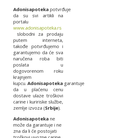
Adonisapoteka
potvrđuje
da su svi artikli na
portalu
www.adonisapoteka.rs
slobodni za prodaju
putem interneta,
takođe potvrđujemo i
garantujemo da će sva
naručena roba biti
poslata u
dogovorenom roku
krajnjem
kupcu.
Adonisapoteka
garantuje
da u plaćenu cenu
dostave ulaze troškovi
carine i kuririske službe,
zemlje izvoza (
Srbije
).
Adonisapoteka
ne
može da garantuje i ne
zna da li će postojati
troškovi uvozne carine,