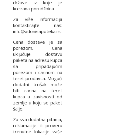
države iz koje je
kreirana porudžbina.
Za više informacija
kontaktirajte nas:
info@adonisapoteka.rs.
Cena dostave je sa
porezom. Cena
uključuje dostavu
paketa na adresu kupca
sa pripadajućim
porezom i carinom na
teret prodavca. Mogući
dodatni trošak može
biti carina na teret
kupca u zavisnosti od
zemlje u koju se paket
šalje.
Za sva dodatna pitanja,
reklamacije ili proveru
trenutne lokacije vaše