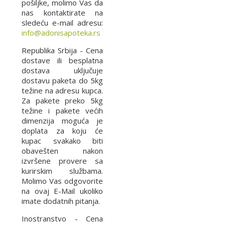
pošiljke, molimo Vas da
nas kontaktirate na
sledeću e-mail adresu:
info@adonisapoteka.rs
Republika Srbija - Cena
dostave ili besplatna
dostava uključuje
dostavu paketa do 5kg
težine na adresu kupca.
Za pakete preko 5kg
težine i pakete većih
dimenzija moguća je
doplata za koju će
kupac svakako biti
obavešten nakon
izvršene provere sa
kurirskim službama.
Molimo Vas odgovorite
na ovaj E-Mail ukoliko
imate dodatnih pitanja.
Inostranstvo - Cena