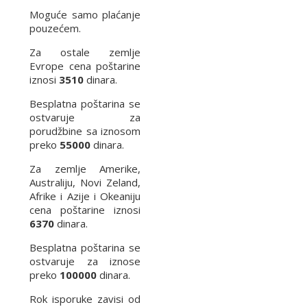
Moguće samo plaćanje
pouzećem.
Za ostale zemlje
Evrope cena poštarine
iznosi
3510
dinara.
Besplatna poštarina se
ostvaruje za
porudžbine sa iznosom
preko
55000
dinara.
Za zemlje Amerike,
Australiju, Novi Zeland,
Afrike i Azije i Okeaniju
cena poštarine iznosi
6370
dinara.
Besplatna poštarina se
ostvaruje za iznose
preko
100000
dinara.
Rok isporuke zavisi od