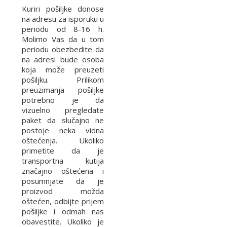
Kuriri pošiljke donose
na adresu za isporuku u
periodu od 8-16 h.
Molimo Vas da u tom
periodu obezbedite da
na adresi bude osoba
koja može preuzeti
pošiljku. Prilikom
preuzimanja pošiljke
potrebno je da
vizuelno pregledate
paket da slučajno ne
postoje neka vidna
oštećenja. Ukoliko
primetite da je
transportna kutija
značajno oštećena i
posumnjate da je
proizvod možda
oštećen, odbijte prijem
pošiljke i odmah nas
obavestite. Ukoliko je