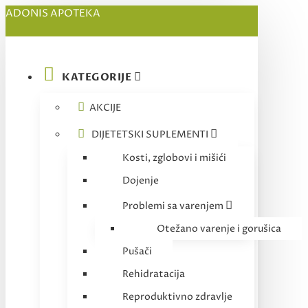
ADONIS APOTEKA
KATEGORIJE
AKCIJE
DIJETETSKI SUPLEMENTI
Kosti, zglobovi i mišići
Dojenje
Problemi sa varenjem
Otežano varenje i gorušica
Pušači
Rehidratacija
Reproduktivno zdravlje