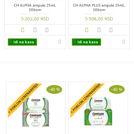
CH ALPHA ampule 25ml,
CH ALPHA PLUS ampule 25ml,
30kom
30kom
5.202,00 RSD
5.508,00 RSD
Idi na kasu
Idi na kasu
PROIZVODI NA AKCIJI
+ POKLON IZNENAĐENJE
+ POKLON IZNENAĐENJE
+
-40 %
-40 %