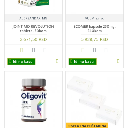
ALEKSANDAR MN
VULM s.r.o.
JOINT MD REVOLUTION
ECOMER kapsule 250mg,
tablete, 30kom
240kom
2.671,50 RSD
5.928,75 RSD
Idi na kasu
Idi na kasu
BESPLATNA POŠTARINA