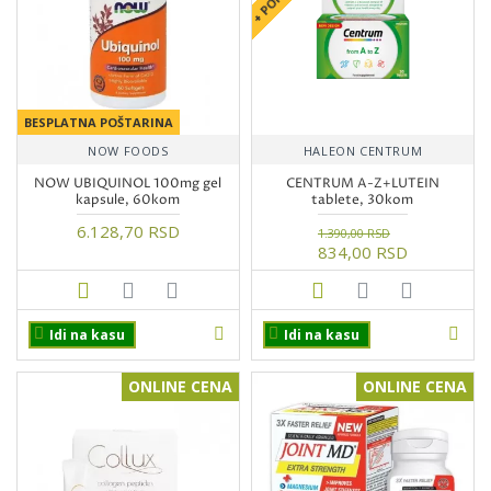
BESPLATNA POŠTARINA
NOW FOODS
HALEON CENTRUM
NOW UBIQUINOL 100mg gel
CENTRUM A-Z+LUTEIN
kapsule, 60kom
tablete, 30kom
6.128,70 RSD
1.390,00 RSD
834,00 RSD
Idi na kasu
Idi na kasu
ONLINE CENA
ONLINE CENA