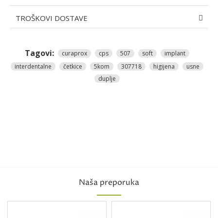
TROŠKOVI DOSTAVE
Tagovi:
curaprox
cps
507
soft
implant
interdentalne
četkice
5kom
307718
higijena
usne
duplje
Naša preporuka