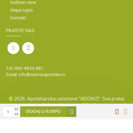
Snižene cene
Mapa sajta
Kontakt
PRATITE NAS
Tel:
060 4830 881
Email:
info@adonisapoteka.rs
©
2026. Apotekarska ustanova "ADONIS". Sva prava
zadržana. Softverska izrada
STIV Solutions
DODAJ U KORPU