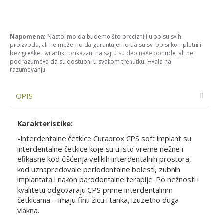
Napomena:
Nastojimo da budemo što precizniji u opisu svih
proizvoda, ali ne možemo da garantujemo da su svi opisi kompletni i
bez greške. Svi artikli prikazani na sajtu su deo naše ponude, ali ne
podrazumeva da su dostupni u svakom trenutku. Hvala na
razumevanju.
OPIS
Karakteristike:
-Interdentalne četkice Curaprox CPS soft implant su
interdentalne četkice koje su u isto vreme nežne i
efikasne kod čišćenja velikih interdentalnih prostora,
kod uznapredovale periodontalne bolesti, zubnih
implantata i nakon parodontalne terapije. Po nežnosti i
kvalitetu odgovaraju CPS prime interdentalnim
četkicama – imaju finu žicu i tanka, izuzetno duga
vlakna.