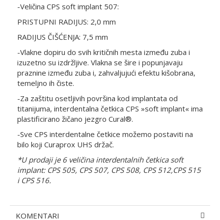
-Veličina CPS soft implant 507:
PRISTUPNI RADIJUS: 2,0 mm
RADIJUS ČIŠĆENJA: 7,5 mm
-Vlakne dopiru do svih kritičnih mesta između zuba i
izuzetno su izdržljive. Vlakna se šire i popunjavaju
praznine između zuba i, zahvaljujući efektu kišobrana,
temeljno ih čiste.
-Za zaštitu osetljivih površina kod implantata od
titanijuma, interdentalna četkica CPS »soft implant« ima
plastificirano žičano jezgro Cural®.
-Sve CPS interdentalne četkice možemo postaviti na
bilo koji Curaprox UHS držač.
*U prodaji je 6 veličina interdentalnih četkica soft
implant: CPS 505, CPS 507, CPS 508, CPS 512,CPS 515
i CPS 516.
KOMENTARI