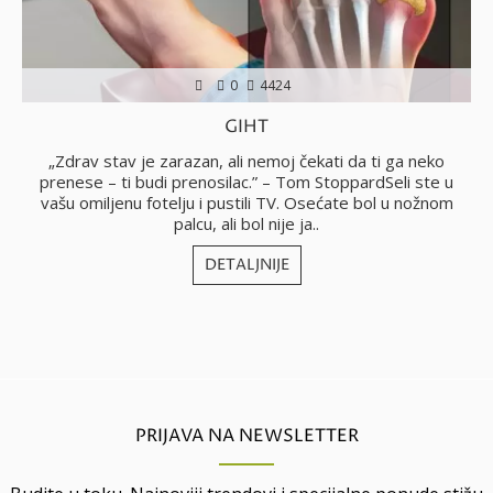
0
4424
GIHT
no
„Zdrav stav je zarazan, ali nemoj čekati da ti ga neko
i
prenese – ti budi prenosilac.” – Tom StoppardSeli ste u
vašu omiljenu fotelju i pustili TV. Osećate bol u nožnom
j
palcu, ali bol nije ja..
DETALJNIJE
PRIJAVA NA NEWSLETTER