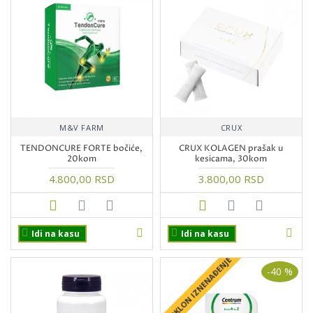
M&V FARM
CRUX
TENDONCURE FORTE bočiće,
CRUX KOLAGEN prašak u
20kom
kesicama, 30kom
4.800,00 RSD
3.800,00 RSD
Idi na kasu
Idi na kasu
+ POKLON IZNENAĐENJE
-40 %