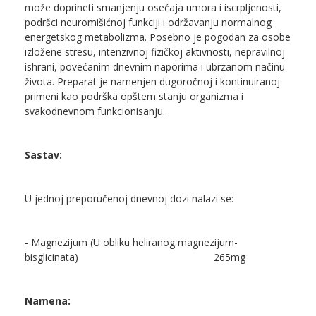
može doprineti smanjenju osećaja umora i iscrpljenosti,
podršci neuromišićnoj funkciji i održavanju normalnog
energetskog metabolizma. Posebno je pogodan za osobe
izložene stresu, intenzivnoj fizičkoj aktivnosti, nepravilnoj
ishrani, povećanim dnevnim naporima i ubrzanom načinu
života. Preparat je namenjen dugoročnoj i kontinuiranoj
primeni kao podrška opštem stanju organizma i
svakodnevnom funkcionisanju.
Sastav:
U jednoj preporučenoj dnevnoj dozi nalazi se:
- Magnezijum (U obliku heliranog magnezijum-
bisglicinata)
265mg
Namena: