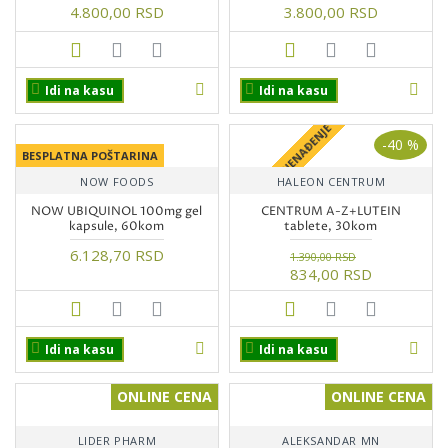
4.800,00 RSD
3.800,00 RSD
Idi na kasu
Idi na kasu
+ POKLON IZNENAĐENJE
-40 %
BESPLATNA POŠTARINA
NOW FOODS
HALEON CENTRUM
NOW UBIQUINOL 100mg gel
CENTRUM A-Z+LUTEIN
kapsule, 60kom
tablete, 30kom
6.128,70 RSD
1.390,00 RSD
834,00 RSD
Idi na kasu
Idi na kasu
ONLINE CENA
ONLINE CENA
LIDER PHARM
ALEKSANDAR MN