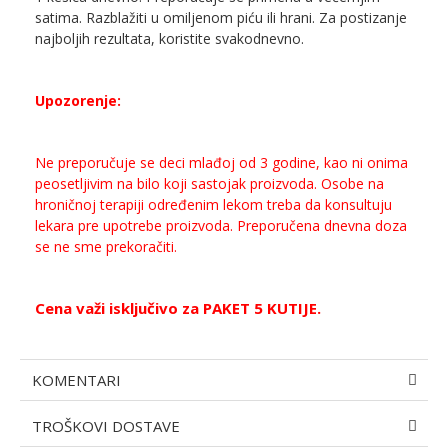
satima. Razblažiti u omiljenom piću ili hrani. Za postizanje
najboljih rezultata, koristite svakodnevno.
Upozorenje:
Ne preporučuje se deci mlađoj od 3 godine, kao ni onima
peosetljivim na bilo koji sastojak proizvoda. Osobe na
hroničnoj terapiji određenim lekom treba da konsultuju
lekara pre upotrebe proizvoda. Preporučena dnevna doza
se ne sme prekoračiti.
Cena važi isključivo za PAKET 5
KUTIJE.
KOMENTARI
TROŠKOVI DOSTAVE