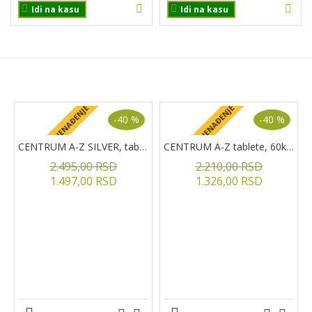
Idi na kasu
Idi na kasu
PROIZVODI NA AKCIJI
+ POKLON IZNENAĐENJE
+ POKLON IZNENAĐENJE
+
-40 %
-40 %
CENTRUM A-Z SILVER, tablete, 60kom.
CENTRUM A-Z tablete, 60kom
2.495,00 RSD
2.210,00 RSD
1.497,00 RSD
1.326,00 RSD