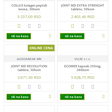
COLLUX kolagen peptidi
JOINT MD EXTRA STRENGHT
kesice, 30kom
tablete, 50kom
3.237,00 RSD
2.403,40 RSD
Idi na kasu
Idi na kasu
ONLINE CENA
ALEKSANDAR MN
VULM s.r.o.
JOINT MD REVOLUTION
ECOMER kapsule 250mg,
tablete, 30kom
240kom
2.671,50 RSD
5.928,75 RSD
Idi na kasu
Idi na kasu