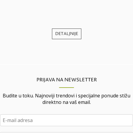
j
DETALJNIJE
PRIJAVA NA NEWSLETTER
Budite u toku. Najnoviji trendovi i specijalne ponude stižu
direktno na vaš email.