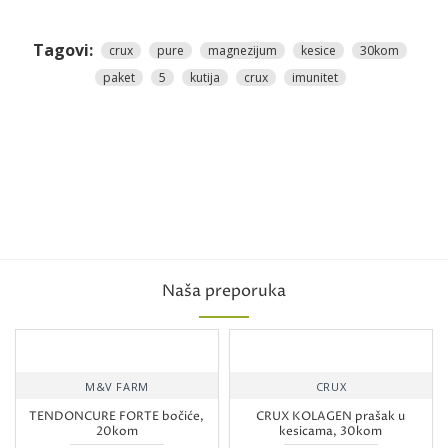
Tagovi:
crux
pure
magnezijum
kesice
30kom
paket
5
kutija
crux
imunitet
Naša preporuka
M&V FARM
CRUX
TENDONCURE FORTE bočiće,
CRUX KOLAGEN prašak u
20kom
kesicama, 30kom