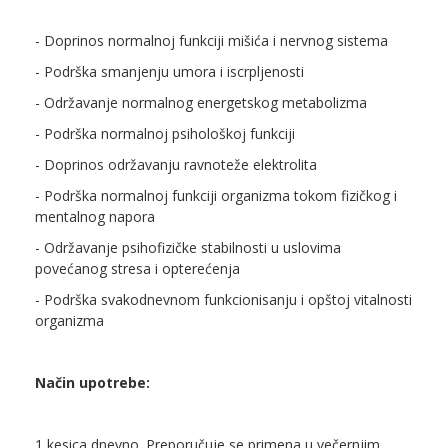
- Doprinos normalnoj funkciji mišića i nervnog sistema
- Podrška smanjenju umora i iscrpljenosti
- Održavanje normalnog energetskog metabolizma
- Podrška normalnoj psihološkoj funkciji
- Doprinos održavanju ravnoteže elektrolita
- Podrška normalnoj funkciji organizma tokom fizičkog i
mentalnog napora
- Održavanje psihofizičke stabilnosti u uslovima
povećanog stresa i opterećenja
- Podrška svakodnevnom funkcionisanju i opštoj vitalnosti
organizma
Način upotrebe:
1 kesica dnevno. Preporučuje se primena u večernjim