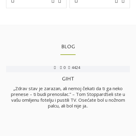
BLOG
0
4424
GIHT
no
„Zdrav stav je zarazan, ali nemoj čekati da ti ga neko
i
prenese – ti budi prenosilac.” – Tom StoppardSeli ste u
vašu omiljenu fotelju i pustili TV. Osećate bol u nožnom
palcu, ali bol nije ja..