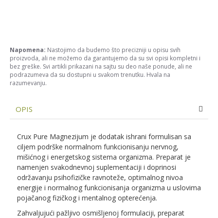
Napomena:
Nastojimo da budemo što precizniji u opisu svih
proizvoda, ali ne možemo da garantujemo da su svi opisi kompletni i
bez greške. Svi artikli prikazani na sajtu su deo naše ponude, ali ne
podrazumeva da su dostupni u svakom trenutku. Hvala na
razumevanju.
OPIS
Crux Pure Magnezijum je dodatak ishrani formulisan sa
ciljem podrške normalnom funkcionisanju nervnog,
mišićnog i energetskog sistema organizma. Preparat je
namenjen svakodnevnoj suplementaciji i doprinosi
održavanju psihofizičke ravnoteže, optimalnog nivoa
energije i normalnog funkcionisanja organizma u uslovima
pojačanog fizičkog i mentalnog opterećenja.
Zahvaljujući pažljivo osmišljenoj formulaciji, preparat