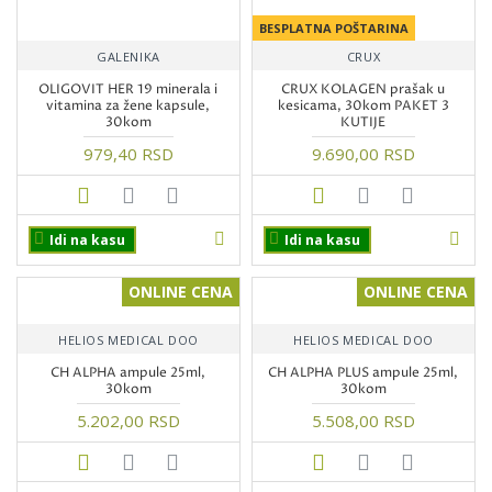
BESPLATNA POŠTARINA
GALENIKA
CRUX
OLIGOVIT HER 19 minerala i
CRUX KOLAGEN prašak u
vitamina za žene kapsule,
kesicama, 30kom PAKET 3
30kom
KUTIJE
979,40 RSD
9.690,00 RSD
Idi na kasu
Idi na kasu
ONLINE CENA
ONLINE CENA
HELIOS MEDICAL DOO
HELIOS MEDICAL DOO
CH ALPHA ampule 25ml,
CH ALPHA PLUS ampule 25ml,
30kom
30kom
5.202,00 RSD
5.508,00 RSD