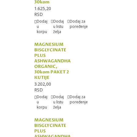
30kom
1.625,20
RSD
Dodaj
Dodaj
Dodaj za
u
u listu
poređenje
korpu
želja
MAGNESIUM
BISGLYCINATE
PLUS
ASHWAGANDHA
ORGANIC,
30kom PAKET 2
KUTIJE
3.202,00
RSD
Dodaj
Dodaj
Dodaj za
u
u listu
poređenje
korpu
želja
MAGNESIUM
BISGLYCINATE
PLUS
ASHWAGANDHA