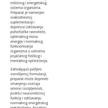
mišićnog i energetskog
sistema organizma.
Preparat je namenjen
svakodnevnoj
suplementaciji i
doprinosi održavanju
psihofizičke ravnoteže,
optimalnog nivoa
energije i normalnog
funkcionisanja
organizma u uslovima
pojačanog fizičkog i
mentalnog opterećenja.
Zahvaljujući pažljivo
osmišljenoj formulaciji,
preparat može doprineti
smanjenju osećaja
umora i iscrpljenosti,
podršci neuromišićnoj
funkciji i održavanju
normalnog energetskog
metabolizma. Posebno