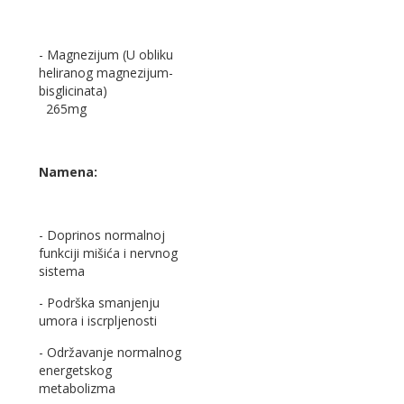
- Magnezijum (U obliku
heliranog magnezijum-
bisglicinata)
265mg
Namena:
- Doprinos normalnoj
funkciji mišića i nervnog
sistema
- Podrška smanjenju
umora i iscrpljenosti
- Održavanje normalnog
energetskog
metabolizma