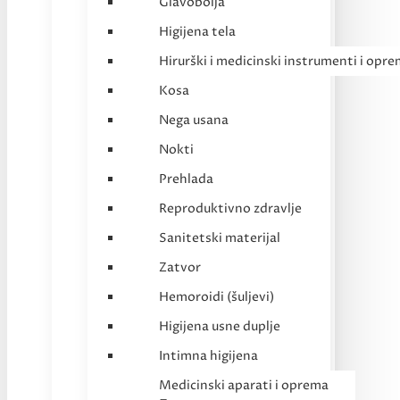
Glavobolja
Higijena tela
Hirurški i medicinski instrumenti i opr
Kosa
Nega usana
Nokti
Prehlada
Reproduktivno zdravlje
Sanitetski materijal
Zatvor
Hemoroidi (šuljevi)
Higijena usne duplje
Intimna higijena
Medicinski aparati i oprema