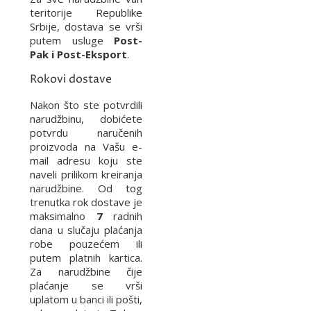
teritorije Republike
Srbije, dostava se vrši
putem usluge
Post-
Pak i Post-Eksport
.
Rokovi dostave
Nakon što ste potvrdili
narudžbinu, dobićete
potvrdu naručenih
proizvoda na Vašu e-
mail adresu koju ste
naveli prilikom kreiranja
narudžbine. Od tog
trenutka rok dostave je
maksimalno
7
radnih
dana u slučaju plaćanja
robe pouzećem ili
putem platnih kartica.
Za narudžbine čije
plaćanje se vrši
uplatom u banci ili pošti,