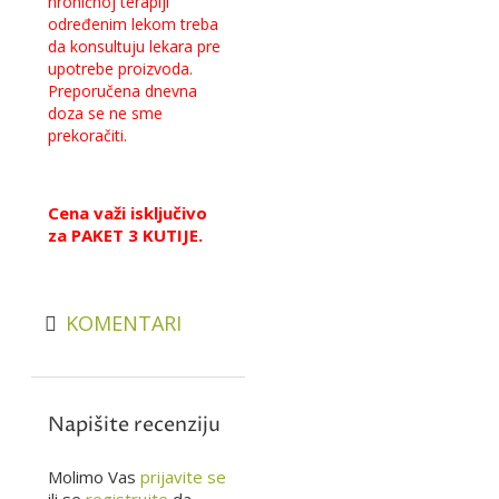
hroničnoj terapiji
određenim lekom treba
da konsultuju lekara pre
upotrebe proizvoda.
Preporučena dnevna
doza se ne sme
prekoračiti.
Cena važi isključivo
za PAKET 3 KUTIJE.
KOMENTARI
Napišite recenziju
Molimo Vas
prijavite se
ili se
registrujte
da