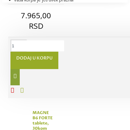
7.965,00
RSD
MAGNEZIJUM
375 + B6
DODAJ U KORPU
kapsule,
30kom
442,00 RSD
Dodaj
Dodaj
Dodaj za
u
u listu
poređenje
korpu
želja
MAGNE
B6 FORTE
tablete,
30kom