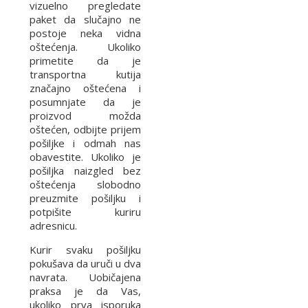
vizuelno pregledate
paket da slučajno ne
postoje neka vidna
oštećenja. Ukoliko
primetite da je
transportna kutija
značajno oštećena i
posumnjate da je
proizvod možda
oštećen, odbijte prijem
pošiljke i odmah nas
obavestite. Ukoliko je
pošiljka naizgled bez
oštećenja slobodno
preuzmite pošiljku i
potpišite kuriru
adresnicu.
Kurir svaku pošiljku
pokušava da uruči u dva
navrata. Uobičajena
praksa je da Vas,
ukoliko prva isporuka