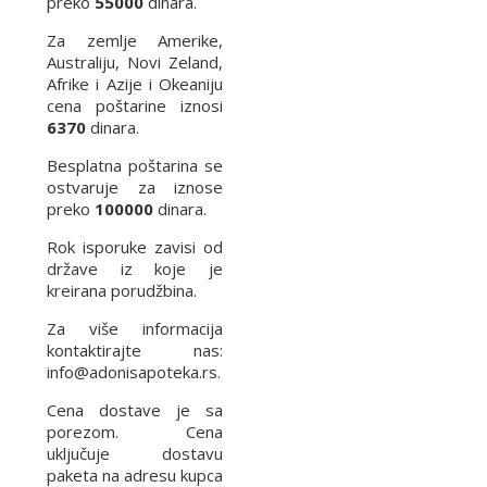
preko
55000
dinara.
Za zemlje Amerike,
Australiju, Novi Zeland,
Afrike i Azije i Okeaniju
cena poštarine iznosi
6370
dinara.
Besplatna poštarina se
ostvaruje za iznose
preko
100000
dinara.
Rok isporuke zavisi od
države iz koje je
kreirana porudžbina.
Za više informacija
kontaktirajte nas:
info@adonisapoteka.rs.
Cena dostave je sa
porezom. Cena
uključuje dostavu
paketa na adresu kupca