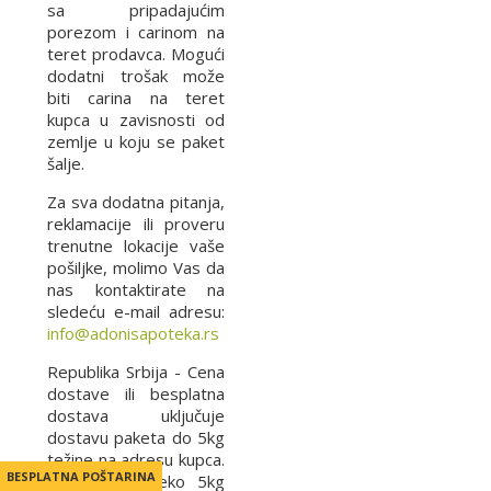
sa pripadajućim
porezom i carinom na
teret prodavca. Mogući
dodatni trošak može
biti carina na teret
kupca u zavisnosti od
zemlje u koju se paket
šalje.
Za sva dodatna pitanja,
reklamacije ili proveru
trenutne lokacije vaše
pošiljke, molimo Vas da
nas kontaktirate na
sledeću e-mail adresu:
info@adonisapoteka.rs
Republika Srbija - Cena
dostave ili besplatna
dostava uključuje
dostavu paketa do 5kg
težine na adresu kupca.
BESPLATNA POŠTARINA
BESPLATNA POŠTARINA
Za pakete preko 5kg