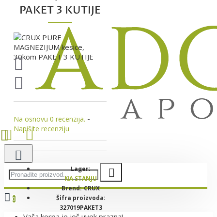
PAKET 3 KUTIJE
Na osnovu 0 recenzija.
-
Napišite recenziju
Lager:
NA STANJU
Brend:
CRUX
Šifra proizvoda:
0
327019PAKET3
Vaša korpa je još uvek prazna!