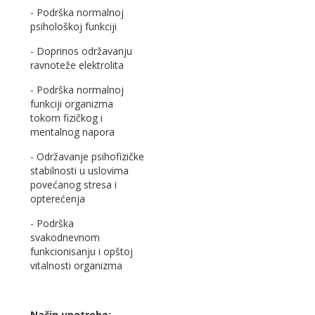
- Podrška normalnoj
psihološkoj funkciji
- Doprinos održavanju
ravnoteže elektrolita
- Podrška normalnoj
funkciji organizma
tokom fizičkog i
mentalnog napora
- Održavanje psihofizičke
stabilnosti u uslovima
povećanog stresa i
opterećenja
- Podrška
svakodnevnom
funkcionisanju i opštoj
vitalnosti organizma
Način upotrebe: