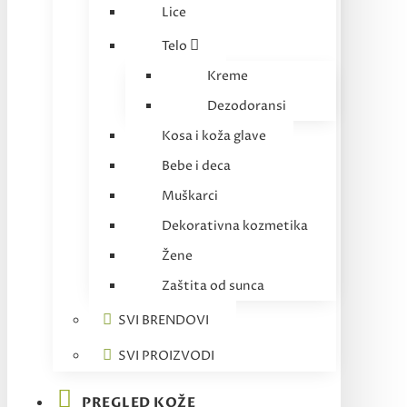
Lice
Telo
Kreme
Dezodoransi
Kosa i koža glave
Bebe i deca
Muškarci
Dekorativna kozmetika
Žene
Zaštita od sunca
SVI BRENDOVI
SVI PROIZVODI
PREGLED KOŽE