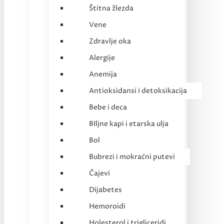
Štitna žlezda
Vene
Zdravlje oka
Alergije
Anemija
Antioksidansi i detoksikacija
Bebe i deca
BIljne kapi i etarska ulja
Bol
Bubrezi i mokraćni putevi
Čajevi
Dijabetes
Hemoroidi
Holesterol i trigliceridi