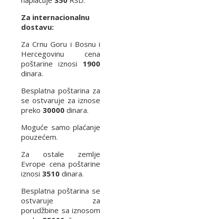
naplaćuje
350
RSD.
Za internacionalnu
dostavu:
Za Crnu Goru i Bosnu i
Hercegovinu cena
poštarine iznosi
1900
dinara.
Besplatna poštarina za
se ostvaruje za iznose
preko
30000
dinara.
Moguće samo plaćanje
pouzećem.
Za ostale zemlje
Evrope cena poštarine
iznosi
3510
dinara.
Besplatna poštarina se
ostvaruje za
porudžbine sa iznosom