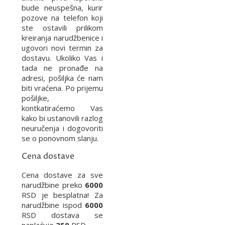
bude neuspešna, kurir
pozove na telefon koji
ste ostavili prilikom
kreiranja narudžbenice i
ugovori novi termin za
dostavu. Ukoliko Vas i
tada ne pronađe na
adresi, pošiljka će nam
biti vraćena. Po prijemu
pošiljke,
kontkatiraćemo Vas
kako bi ustanovili razlog
neuručenja i dogovoriti
se o ponovnom slanju.
Cena dostave
Cena dostave za sve
narudžbine preko
6000
RSD je besplatna! Za
narudžbine ispod
6000
RSD dostava se