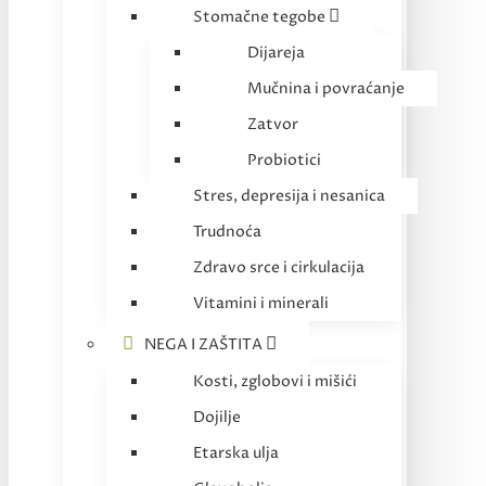
Stomačne tegobe
Dijareja
Mučnina i povraćanje
Zatvor
Probiotici
Stres, depresija i nesanica
Trudnoća
Zdravo srce i cirkulacija
Vitamini i minerali
NEGA I ZAŠTITA
Kosti, zglobovi i mišići
Dojilje
Etarska ulja