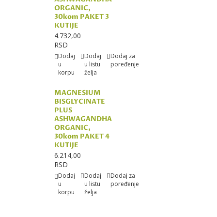
ORGANIC,
30kom PAKET 3
KUTIJE
4.732,00
RSD
Dodaj
Dodaj
Dodaj za
u
u listu
poređenje
korpu
želja
MAGNESIUM
BISGLYCINATE
PLUS
ASHWAGANDHA
ORGANIC,
30kom PAKET 4
KUTIJE
6.214,00
RSD
Dodaj
Dodaj
Dodaj za
u
u listu
poređenje
korpu
želja