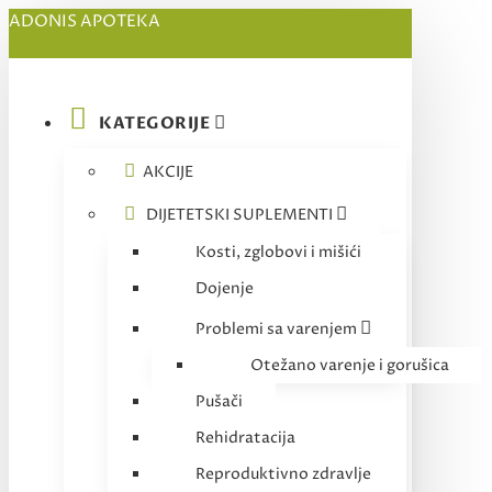
ADONIS APOTEKA
KATEGORIJE
AKCIJE
DIJETETSKI SUPLEMENTI
Kosti, zglobovi i mišići
Dojenje
Problemi sa varenjem
Otežano varenje i gorušica
Pušači
Rehidratacija
Reproduktivno zdravlje