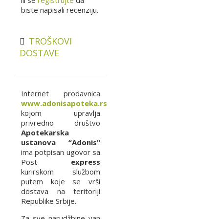
biste napisali recenziju.
TROŠKOVI
DOSTAVE
Internet prodavnica
www.adonisapoteka.rs
kojom upravlja
privredno društvo
Apotekarska
ustanova “Adonis"
ima potpisan ugovor sa
Post
express
kurirskom službom
putem koje se vrši
dostava na teritoriji
Republike Srbije.
Za sve narudžbine van