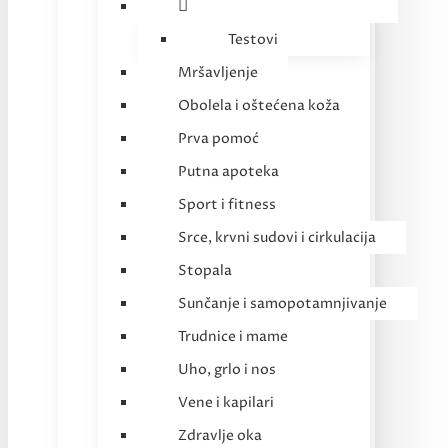
Testovi
Mršavljenje
Obolela i oštećena koža
Prva pomoć
Putna apoteka
Sport i fitness
Srce, krvni sudovi i cirkulacija
Stopala
Sunčanje i samopotamnjivanje
Trudnice i mame
Uho, grlo i nos
Vene i kapilari
Zdravlje oka