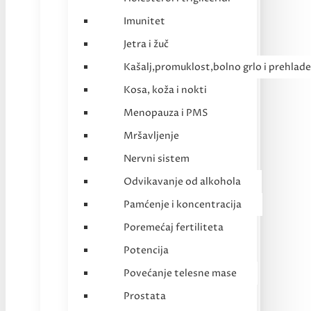
Imunitet
Jetra i žuč
Kašalj,promuklost,bolno grlo i prehlade
Kosa, koža i nokti
Menopauza i PMS
Mršavljenje
Nervni sistem
Odvikavanje od alkohola
Pamćenje i koncentracija
Poremećaj fertiliteta
Potencija
Povećanje telesne mase
Prostata