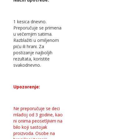
1 kesica dnevno.
Preporučuje se primena
u večernjim satima.
Razblažiti u omiljenom
piću ili hrani. Za
postizanje najboljih
rezultata, koristite
svakodnevno.
Upozorenje:
Ne preporučuje se deci
mlađoj od 3 godine, kao
ni onima peosetljivim na
bilo koji sastojak
proizvoda. Osobe na