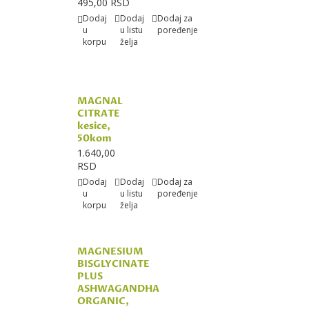
495,00 RSD
Dodaj
Dodaj
Dodaj za
u
u listu
poređenje
korpu
želja
MAGNAL
CITRATE
kesice,
50kom
1.640,00
RSD
Dodaj
Dodaj
Dodaj za
u
u listu
poređenje
korpu
želja
MAGNESIUM
BISGLYCINATE
PLUS
ASHWAGANDHA
ORGANIC,