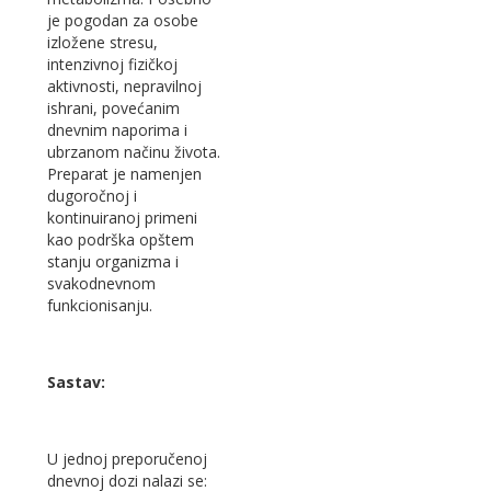
je pogodan za osobe
izložene stresu,
intenzivnoj fizičkoj
aktivnosti, nepravilnoj
ishrani, povećanim
dnevnim naporima i
ubrzanom načinu života.
Preparat je namenjen
dugoročnoj i
kontinuiranoj primeni
kao podrška opštem
stanju organizma i
svakodnevnom
funkcionisanju.
Sastav:
U jednoj preporučenoj
dnevnoj dozi nalazi se: