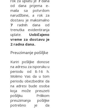
rok za uplatu je
7
dana
od dana prijema e-
maila sa potvrdom
narudžbine, a rok za
dostavu je maksimalno
7
radnih dana od
trenutka evidentiranja
uplate.
Uobičajeno
vreme za dostavu je
2 radna dana.
.
Preuzimanje pošiljke
Kuriri pošiljke donose
na adresu za isporuku u
periodu od 8-16 h.
Molimo Vas da u tom
periodu obezbedite da
na adresi bude osoba
koja može preuzeti
pošiljku. Prilikom
preuzimanja pošiljke
potrebno je da