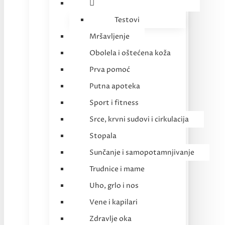
Testovi
Mršavljenje
Obolela i oštećena koža
Prva pomoć
Putna apoteka
Sport i fitness
Srce, krvni sudovi i cirkulacija
Stopala
Sunčanje i samopotamnjivanje
Trudnice i mame
Uho, grlo i nos
Vene i kapilari
Zdravlje oka