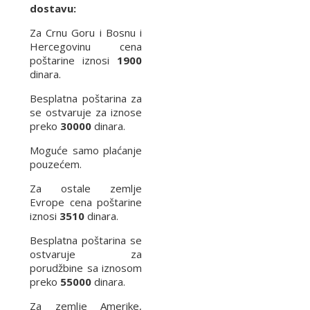
dostavu:
Za Crnu Goru i Bosnu i
Hercegovinu cena
poštarine iznosi
1900
dinara.
Besplatna poštarina za
se ostvaruje za iznose
preko
30000
dinara.
Moguće samo plaćanje
pouzećem.
Za ostale zemlje
Evrope cena poštarine
iznosi
3510
dinara.
Besplatna poštarina se
ostvaruje za
porudžbine sa iznosom
preko
55000
dinara.
Za zemlje Amerike,