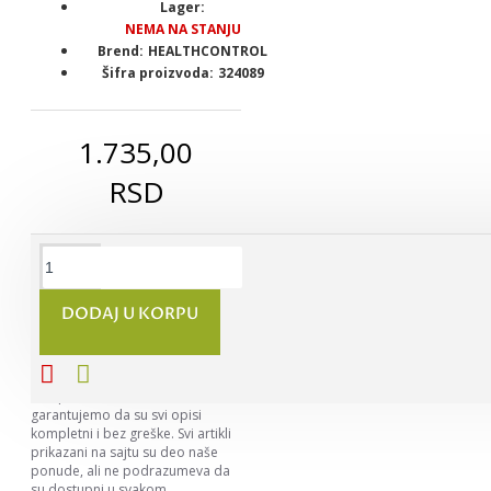
Lager:
NEMA NA STANJU
Brend:
HEALTHCONTROL
Šifra proizvoda:
324089
1.735,00
RSD
DODAJ U KORPU
Napomena:
Nastojimo da
budemo što precizniji u opisu
svih proizvoda, ali ne možemo da
garantujemo da su svi opisi
kompletni i bez greške. Svi artikli
prikazani na sajtu su deo naše
ponude, ali ne podrazumeva da
su dostupni u svakom