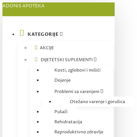
ADONIS APOTEKA
KATEGORIJE
AKCIJE
DIJETETSKI SUPLEMENTI
Kosti, zglobovi i mišići
Dojenje
Problemi sa varenjem
Otežano varenje i gorušica
Pušači
Rehidratacija
Reproduktivno zdravlje