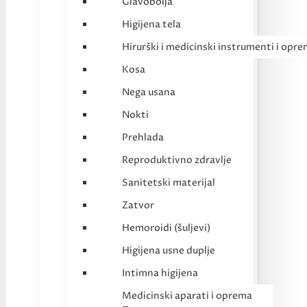
Glavobolja
Higijena tela
Hirurški i medicinski instrumenti i opr
Kosa
Nega usana
Nokti
Prehlada
Reproduktivno zdravlje
Sanitetski materijal
Zatvor
Hemoroidi (šuljevi)
Higijena usne duplje
Intimna higijena
Medicinski aparati i oprema