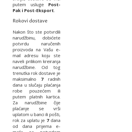
putem usluge
Post-
Pak i Post-Eksport
.
Rokovi dostave
Nakon što ste potvrdili
narudžbinu, dobićete
potvrdu naručenih
proizvoda na Vašu e-
mail adresu koju ste
naveli prilikom kreiranja
narudžbine. Od tog
trenutka rok dostave je
maksimalno
7
radnih
dana u slučaju plaćanja
robe pouzećem ili
putem platnih kartica.
Za narudžbine čije
plaćanje se vrši
uplatom u banci ili pošti,
rok za uplatu je
7
dana
od dana prijema e-