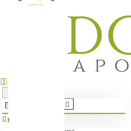
0
Vaša korpa je još uvek prazna!