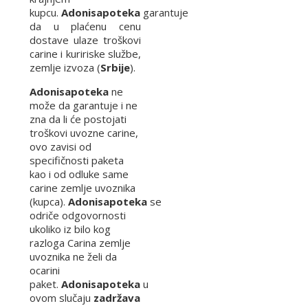
kupcu.
Adonisapoteka
garantuje
da u plaćenu cenu
dostave ulaze troškovi
carine i kuririske službe,
zemlje izvoza (
Srbije
).
Adonisapoteka
ne
može da garantuje i ne
zna da li će postojati
troškovi uvozne carine,
ovo zavisi od
specifičnosti paketa
kao i od odluke same
carine zemlje uvoznika
(kupca).
Adonisapoteka
se
odriče odgovornosti
ukoliko iz bilo kog
razloga Carina zemlje
uvoznika ne želi da
ocarini
paket.
Adonisapoteka
u
ovom slučaju
zadržava