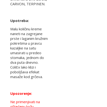
CARVON, TERPINEN.
Upotreba:
Malu količinu kreme
naneti na zagrejane
prste i laganim kružnim
pokretima u pravcu
kazaljke na satu
umasirati u predeo
stomaka, jednom do
dva puta dnevno.
ColiEx lako klizi i
poboljšava efekat
masaže kod grčeva.
Upozorenje:
Ne primenjivati na
oštećenu kožu,