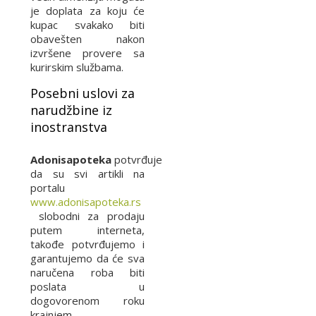
je doplata za koju će
kupac svakako biti
obavešten nakon
izvršene provere sa
kurirskim službama.
Posebni uslovi za
narudžbine iz
inostranstva
Adonisapoteka
potvrđuje
da su svi artikli na
portalu
www.adonisapoteka.rs
slobodni za prodaju
putem interneta,
takođe potvrđujemo i
garantujemo da će sva
naručena roba biti
poslata u
dogovorenom roku
krajnjem