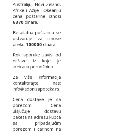
Australiju, Novi Zeland,
Afrike i Azije i Okeaniju
cena poštarine iznosi
6370
dinara.
Besplatna poštarina se
ostvaruje za iznose
preko
100000
dinara.
Rok isporuke zavisi od
države iz koje je
kreirana porudžbina.
Za više informacija
kontaktirajte nas:
info@adonisapoteka.rs.
Cena dostave je sa
porezom. Cena
uključuje dostavu
paketa na adresu kupca
sa pripadajućim
porezom i carinom na