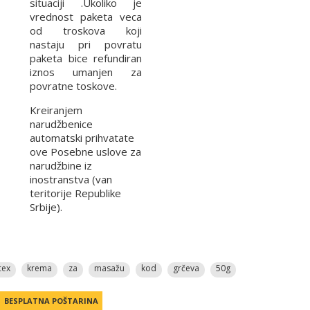
situaciji .Ukoliko je
vrednost paketa veca
od troskova koji
nastaju pri povratu
paketa bice refundiran
iznos umanjen za
povratne toskove.
Kreiranjem
narudžbenice
automatski prihvatate
ove Posebne uslove za
narudžbine iz
inostranstva (van
teritorije Republike
Srbije).
cex
krema
za
masažu
kod
grčeva
50g
BESPLATNA POŠTARINA
BESPLATNA POŠTARINA