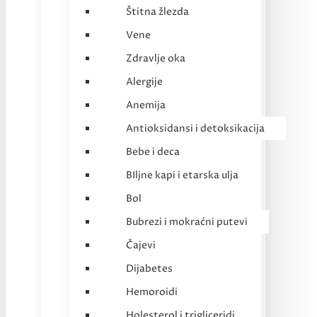
Štitna žlezda
Vene
Zdravlje oka
Alergije
Anemija
Antioksidansi i detoksikacija
Bebe i deca
BIljne kapi i etarska ulja
Bol
Bubrezi i mokraćni putevi
Čajevi
Dijabetes
Hemoroidi
Holesterol i trigliceridi