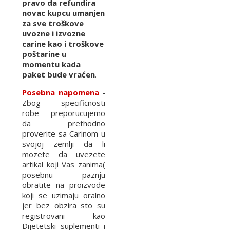
pravo da refundira
novac kupcu umanjen
za sve troškove
uvozne i izvozne
carine kao i troškove
poštarine u
momentu kada
paket bude vraćen
.
Posebna napomena
-
Zbog specificnosti
robe preporucujemo
da prethodno
proverite sa Carinom u
svojoj zemlji da li
mozete da uvezete
artikal koji Vas zanima(
posebnu paznju
obratite na proizvode
koji se uzimaju oralno
jer bez obzira sto su
registrovani kao
Dijetetski suplementi i