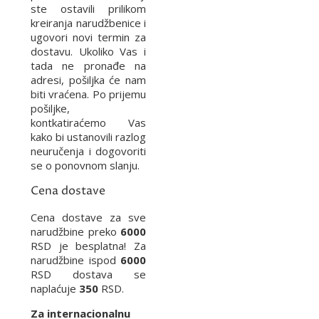
ste ostavili prilikom
kreiranja narudžbenice i
ugovori novi termin za
dostavu. Ukoliko Vas i
tada ne pronađe na
adresi, pošiljka će nam
biti vraćena. Po prijemu
pošiljke,
kontkatiraćemo Vas
kako bi ustanovili razlog
neuručenja i dogovoriti
se o ponovnom slanju.
Cena dostave
Cena dostave za sve
narudžbine preko
6000
RSD je besplatna! Za
narudžbine ispod
6000
RSD dostava se
naplaćuje
350
RSD.
Za internacionalnu