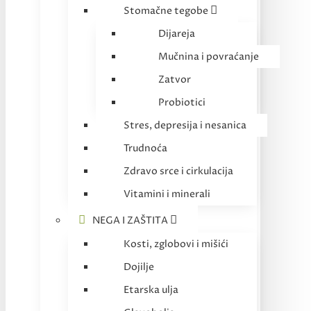
Stomačne tegobe
Dijareja
Mučnina i povraćanje
Zatvor
Probiotici
Stres, depresija i nesanica
Trudnoća
Zdravo srce i cirkulacija
Vitamini i minerali
NEGA I ZAŠTITA
Kosti, zglobovi i mišići
Dojilje
Etarska ulja