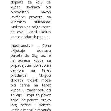
doplata za koju će
kupac svakako biti
obavešten nakon
izvršene provere sa
kurirskim službama.
Molimo Vas odgovorite
na ovaj E-Mail ukoliko
imate dodatnih pitanja.
Inostranstvo - Cena
uključuje dostavu
paketa do 2kg težine
na adresu kupca sa
pripadajućim porezom i
carinom na teret
prodavca. Mogući
dodatni trošak može
biti carina na teret
kupca u zavisnosti od
zemlje u koju se paket
šalje. Za pakete preko
2kg težine i pakete
većih dimenzija moguća