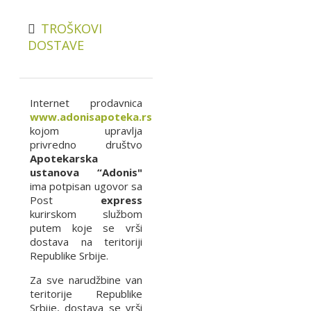
TROŠKOVI
DOSTAVE
Internet prodavnica
www.adonisapoteka.rs
kojom upravlja
privredno društvo
Apotekarska
ustanova “Adonis"
ima potpisan ugovor sa
Post
express
kurirskom službom
putem koje se vrši
dostava na teritoriji
Republike Srbije.
Za sve narudžbine van
teritorije Republike
Srbije, dostava se vrši