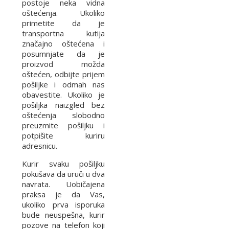
postoje neka vidna
oštećenja. Ukoliko
primetite da je
transportna kutija
značajno oštećena i
posumnjate da je
proizvod možda
oštećen, odbijte prijem
pošiljke i odmah nas
obavestite. Ukoliko je
pošiljka naizgled bez
oštećenja slobodno
preuzmite pošiljku i
potpišite kuriru
adresnicu.
Kurir svaku pošiljku
pokušava da uruči u dva
navrata. Uobičajena
praksa je da Vas,
ukoliko prva isporuka
bude neuspešna, kurir
pozove na telefon koji