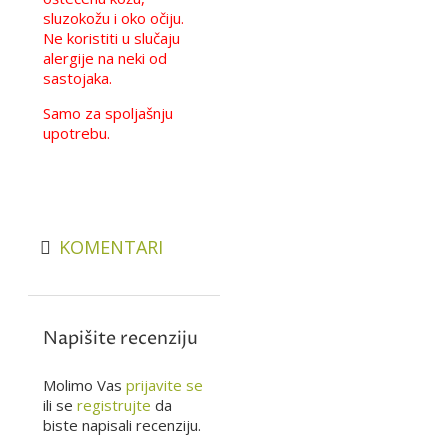
sluzokožu i oko očiju.
Ne koristiti u slučaju
alergije na neki od
sastojaka.
Samo za spoljašnju
upotrebu.
KOMENTARI
Napišite recenziju
Molimo Vas
prijavite se
ili se
registrujte
da
biste napisali recenziju.