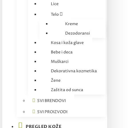
Lice
Telo
Kreme
Dezodoransi
Kosa i koža glave
Bebe i deca
Muškarci
Dekorativna kozmetika
Žene
Zaštita od sunca
SVI BRENDOVI
SVI PROIZVODI
PREGLED KOŽE