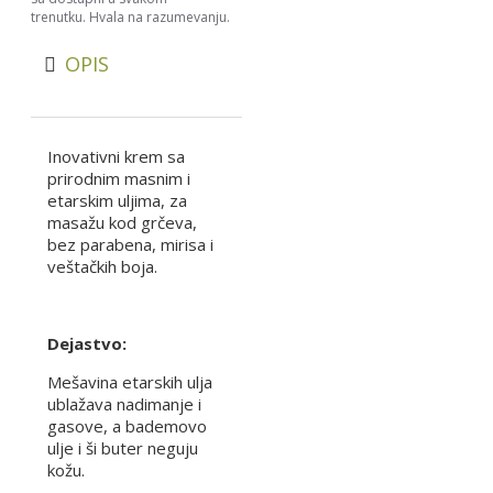
trenutku. Hvala na razumevanju.
OPIS
Inovativni krem sa
prirodnim masnim i
etarskim uljima, za
masažu kod grčeva,
bez parabena, mirisa i
veštačkih boja.
Dejastvo:
Mešavina etarskih ulja
ublažava nadimanje i
gasove, a bademovo
ulje i ši buter neguju
kožu.