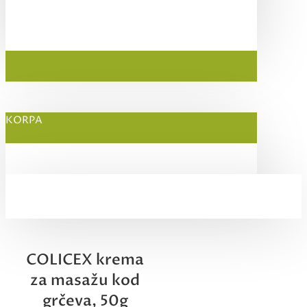
KORPA
COLICEX krema
za masažu kod
grčeva, 50g