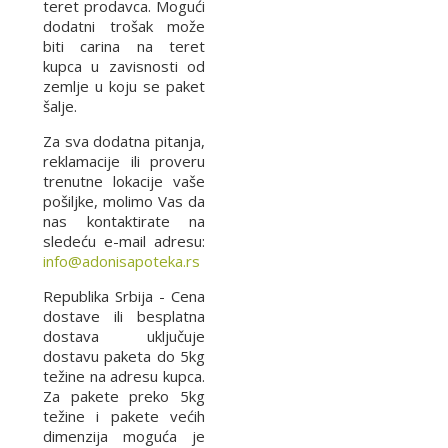
teret prodavca. Mogući
dodatni trošak može
biti carina na teret
kupca u zavisnosti od
zemlje u koju se paket
šalje.
Za sva dodatna pitanja,
reklamacije ili proveru
trenutne lokacije vaše
pošiljke, molimo Vas da
nas kontaktirate na
sledeću e-mail adresu:
info@adonisapoteka.rs
Republika Srbija - Cena
dostave ili besplatna
dostava uključuje
dostavu paketa do 5kg
težine na adresu kupca.
Za pakete preko 5kg
težine i pakete većih
dimenzija moguća je