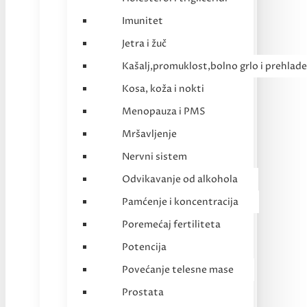
Imunitet
Jetra i žuč
Kašalj,promuklost,bolno grlo i prehlade
Kosa, koža i nokti
Menopauza i PMS
Mršavljenje
Nervni sistem
Odvikavanje od alkohola
Pamćenje i koncentracija
Poremećaj fertiliteta
Potencija
Povećanje telesne mase
Prostata