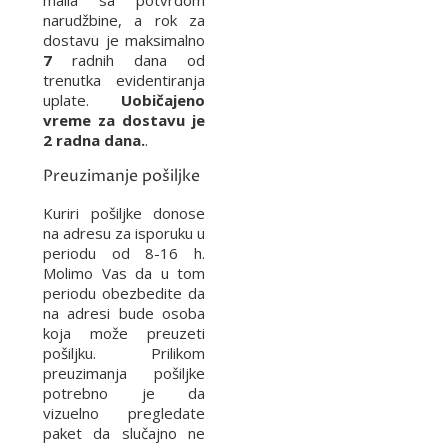
maila sa potvrdom
narudžbine, a rok za
dostavu je maksimalno
7
radnih dana od
trenutka evidentiranja
uplate.
Uobičajeno
vreme za dostavu je
2 radna dana.
.
Preuzimanje pošiljke
Kuriri pošiljke donose
na adresu za isporuku u
periodu od 8-16 h.
Molimo Vas da u tom
periodu obezbedite da
na adresi bude osoba
koja može preuzeti
pošiljku. Prilikom
preuzimanja pošiljke
potrebno je da
vizuelno pregledate
paket da slučajno ne