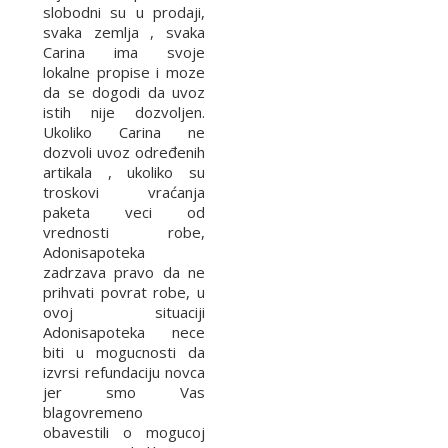
slobodni su u prodaji,
svaka zemlja , svaka
Carina ima svoje
lokalne propise i moze
da se dogodi da uvoz
istih nije dozvoljen.
Ukoliko Carina ne
dozvoli uvoz određenih
artikala , ukoliko su
troskovi vraćanja
paketa veci od
vrednosti robe,
Adonisapoteka
zadrzava pravo da ne
prihvati povrat robe, u
ovoj situaciji
Adonisapoteka nece
biti u mogucnosti da
izvrsi refundaciju novca
jer smo Vas
blagovremeno
obavestili o mogucoj