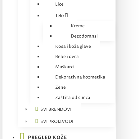
Lice
Telo
Kreme
Dezodoransi
Kosa i koža glave
Bebe i deca
Muškarci
Dekorativna kozmetika
Žene
Zaštita od sunca
SVI BRENDOVI
SVI PROIZVODI
PREGLED KOŽE