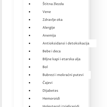
Štitna žlezda
Vene
Zdravlje oka
Alergije
Anemija
Antioksidansi i detoksikacija
Bebe i deca
BIljne kapi i etarska ulja
Bol
Bubrezi i mokraćni putevi
Čajevi
Dijabetes
Hemoroidi
Holesterol i trigliceridi