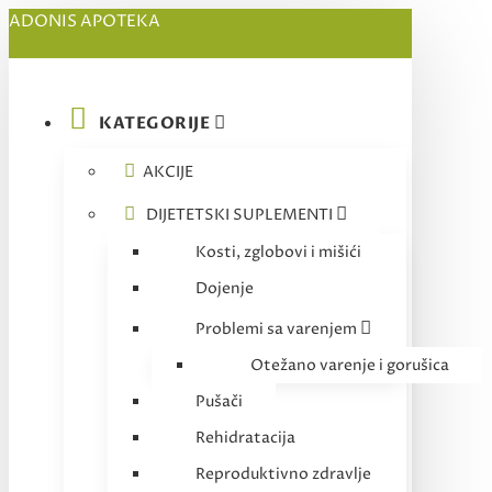
ADONIS APOTEKA
KATEGORIJE
AKCIJE
DIJETETSKI SUPLEMENTI
Kosti, zglobovi i mišići
Dojenje
Problemi sa varenjem
Otežano varenje i gorušica
Pušači
Rehidratacija
Reproduktivno zdravlje