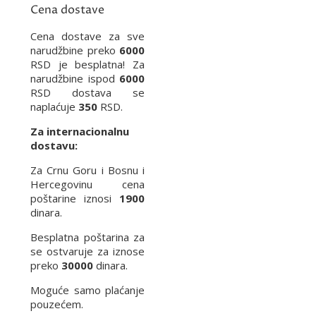
Cena dostave
Cena dostave za sve
narudžbine preko
6000
RSD je besplatna! Za
narudžbine ispod
6000
RSD dostava se
naplaćuje
350
RSD.
Za internacionalnu
dostavu:
Za Crnu Goru i Bosnu i
Hercegovinu cena
poštarine iznosi
1900
dinara.
Besplatna poštarina za
se ostvaruje za iznose
preko
30000
dinara.
Moguće samo plaćanje
pouzećem.