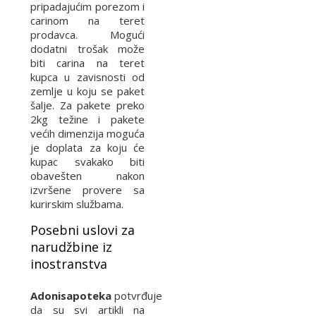
pripadajućim porezom i
carinom na teret
prodavca. Mogući
dodatni trošak može
biti carina na teret
kupca u zavisnosti od
zemlje u koju se paket
šalje. Za pakete preko
2kg težine i pakete
većih dimenzija moguća
je doplata za koju će
kupac svakako biti
obavešten nakon
izvršene provere sa
kurirskim službama.
Posebni uslovi za
narudžbine iz
inostranstva
Adonisapoteka
potvrđuje
da su svi artikli na