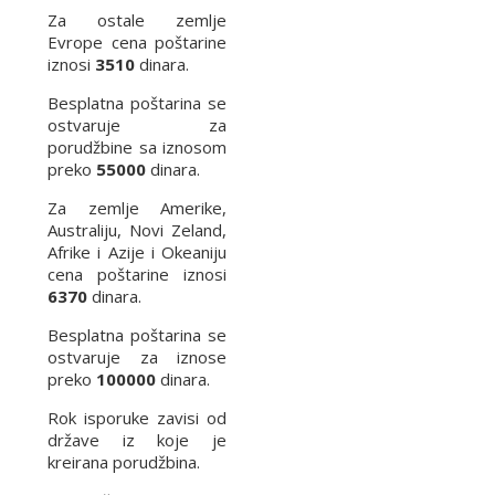
Za ostale zemlje
Evrope cena poštarine
iznosi
3510
dinara.
Besplatna poštarina se
ostvaruje za
porudžbine sa iznosom
preko
55000
dinara.
Za zemlje Amerike,
Australiju, Novi Zeland,
Afrike i Azije i Okeaniju
cena poštarine iznosi
6370
dinara.
Besplatna poštarina se
ostvaruje za iznose
preko
100000
dinara.
Rok isporuke zavisi od
države iz koje je
kreirana porudžbina.