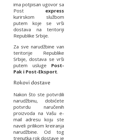
ima potpisan ugovor sa
Post
express
kurirskom službom
putem koje se vrši
dostava na teritoriji
Republike Srbije.
Za sve narudžbine van
teritorije Republike
Srbije, dostava se vrši
putem usluge
Post-
Pak i Post-Eksport
.
Rokovi dostave
Nakon što ste potvrdili
narudžbinu, dobićete
potvrdu naručenih
proizvoda na Vašu e-
mail adresu koju ste
naveli prilikom kreiranja
narudžbine. Od tog
trenutka rok dostave je