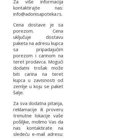
Za više informacija
kontaktirajte nas:
info@adonisapoteka.rs.
Cena dostave je sa
porezom. Cena
uključuje dostavu
paketa na adresu kupca
sa pripadajućim
porezom i carinom na
teret prodavca. Mogući
dodatni trošak može
biti carina na teret
kupca u zavisnosti od
zemlje u koju se paket
šalje.
Za sva dodatna pitanja,
reklamacije ili proveru
trenutne lokacije vaše
pošiljke, molimo Vas da
nas kontaktirate na
sledeću e-mail adresu: