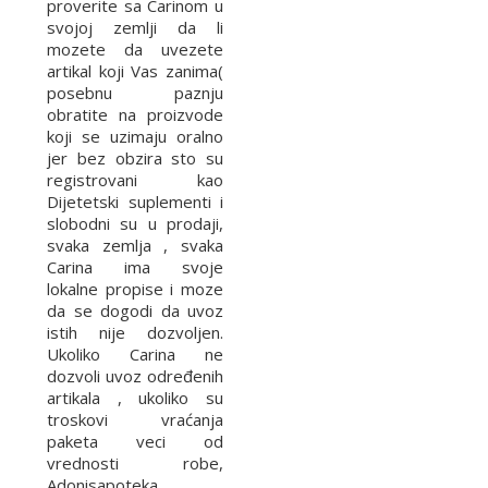
proverite sa Carinom u
svojoj zemlji da li
mozete da uvezete
artikal koji Vas zanima(
posebnu paznju
obratite na proizvode
koji se uzimaju oralno
jer bez obzira sto su
registrovani kao
Dijetetski suplementi i
slobodni su u prodaji,
svaka zemlja , svaka
Carina ima svoje
lokalne propise i moze
da se dogodi da uvoz
istih nije dozvoljen.
Ukoliko Carina ne
dozvoli uvoz određenih
artikala , ukoliko su
troskovi vraćanja
paketa veci od
vrednosti robe,
Adonisapoteka