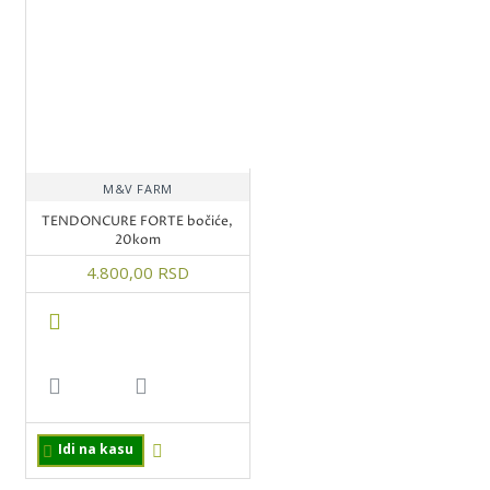
M&V FARM
TENDONCURE FORTE bočiće,
20kom
4.800,00 RSD
Idi na kasu