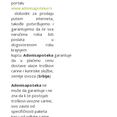
portalu
www.adonisapoteka.rs
slobodni za prodaju
putem interneta,
takođe potvrđujemo i
garantujemo da će sva
naručena roba biti
poslata u
dogovorenom roku
krajnjem
kupcu.
Adonisapoteka
garantuje
da u plaćenu cenu
dostave ulaze troškovi
carine i kuririske službe,
zemlje izvoza (
Srbije
).
Adonisapoteka
ne
može da garantuje i ne
zna da li će postojati
troškovi uvozne carine,
ovo zavisi od
specifičnosti paketa
kao i od odluke same