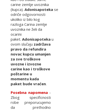
carine zemlje uvoznika
(kupca).
Adonisapoteka
se
odriče odgovornosti
ukoliko iz bilo kog
razloga Carina zemlje
uvoznika ne želi da
ocarini
paket.
Adonisapoteka
u
ovom slučaju
zadržava
pravo da refundira
novac kupcu umanjen
za sve troškove
uvozne i izvozne
carine kao i troškove
poštarine u
momentu kada
paket bude vraćen
.
Posebna napomena
-
Zbog specificnosti
robe preporucujemo
da prethodno