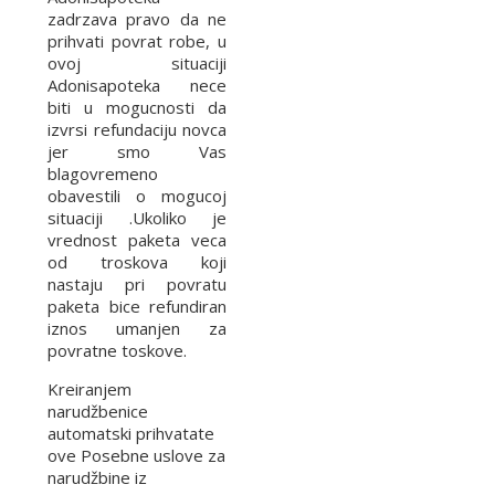
zadrzava pravo da ne
prihvati povrat robe, u
ovoj situaciji
Adonisapoteka nece
biti u mogucnosti da
izvrsi refundaciju novca
jer smo Vas
blagovremeno
obavestili o mogucoj
situaciji .Ukoliko je
vrednost paketa veca
od troskova koji
nastaju pri povratu
paketa bice refundiran
iznos umanjen za
povratne toskove.
Kreiranjem
narudžbenice
automatski prihvatate
ove Posebne uslove za
narudžbine iz