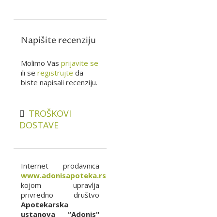
Napišite recenziju
Molimo Vas
prijavite se
ili se
registrujte
da
biste napisali recenziju.
TROŠKOVI
DOSTAVE
Internet prodavnica
www.adonisapoteka.rs
kojom upravlja
privredno društvo
Apotekarska
ustanova “Adonis"