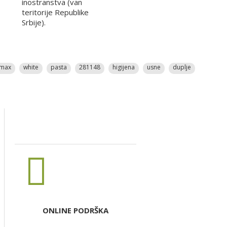
inostranstva (van
teritorije Republike
Srbije).
max
white
pasta
281148
higijena
usne
duplje
ONLINE PODRŠKA