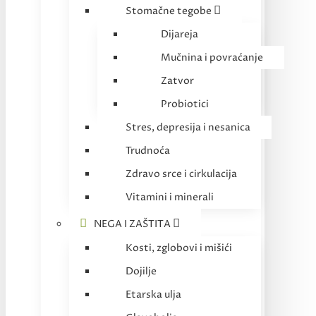
Stomačne tegobe
Dijareja
Mučnina i povraćanje
Zatvor
Probiotici
Stres, depresija i nesanica
Trudnoća
Zdravo srce i cirkulacija
Vitamini i minerali
NEGA I ZAŠTITA
Kosti, zglobovi i mišići
Dojilje
Etarska ulja