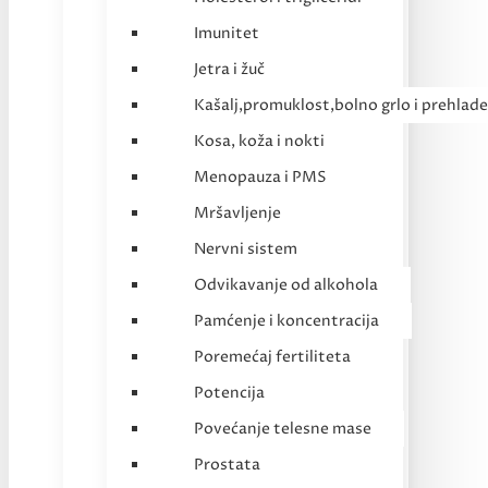
Imunitet
Jetra i žuč
Kašalj,promuklost,bolno grlo i prehlade
Kosa, koža i nokti
Menopauza i PMS
Mršavljenje
Nervni sistem
Odvikavanje od alkohola
Pamćenje i koncentracija
Poremećaj fertiliteta
Potencija
Povećanje telesne mase
Prostata