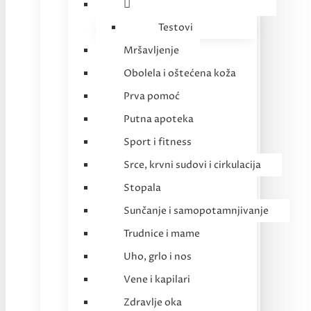
Testovi
Mršavljenje
Obolela i oštećena koža
Prva pomoć
Putna apoteka
Sport i fitness
Srce, krvni sudovi i cirkulacija
Stopala
Sunčanje i samopotamnjivanje
Trudnice i mame
Uho, grlo i nos
Vene i kapilari
Zdravlje oka