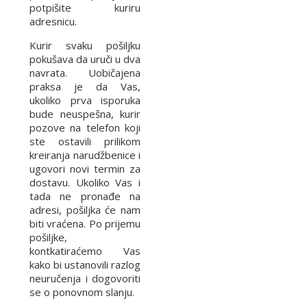
potpišite kuriru
adresnicu.
Kurir svaku pošiljku
pokušava da uruči u dva
navrata. Uobičajena
praksa je da Vas,
ukoliko prva isporuka
bude neuspešna, kurir
pozove na telefon koji
ste ostavili prilikom
kreiranja narudžbenice i
ugovori novi termin za
dostavu. Ukoliko Vas i
tada ne pronađe na
adresi, pošiljka će nam
biti vraćena. Po prijemu
pošiljke,
kontkatiraćemo Vas
kako bi ustanovili razlog
neuručenja i dogovoriti
se o ponovnom slanju.