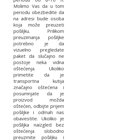
Molimo Vas da u tom
periodu obezbedite da
na adresi bude osoba
koja može preuzeti
pošiljku. Prilikom
preuzimanja pošiljke
potrebno je da
vizuelno pregledate
paket da slučajno ne
postoje neka vidna
oštećenja. Ukoliko
primetite da je
transportna kutija
značajno oštećena i
posumnjate da je
proizvod možda
oštećen, odbijte prijem
pošiljke i odmah nas
obavestite. Ukoliko je
pošiljka naizgled bez
oštećenja slobodno
preuzmite pošiljku i