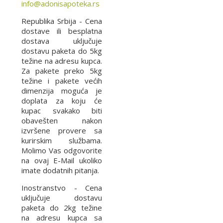
info@adonisapoteka.rs
Republika Srbija - Cena
dostave ili besplatna
dostava uključuje
dostavu paketa do 5kg
težine na adresu kupca.
Za pakete preko 5kg
težine i pakete većih
dimenzija moguća je
doplata za koju će
kupac svakako biti
obavešten nakon
izvršene provere sa
kurirskim službama.
Molimo Vas odgovorite
na ovaj E-Mail ukoliko
imate dodatnih pitanja.
Inostranstvo - Cena
uključuje dostavu
paketa do 2kg težine
na adresu kupca sa