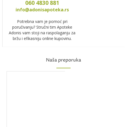
060 4830 881
info@adonisapoteka.rs
Potrebna vam je pomoć pri
poručivanju? Stručni tim Apoteke
Adonis vam stoji na raspolaganju za
bržu i efikasniju online kupovinu.
Naša preporuka