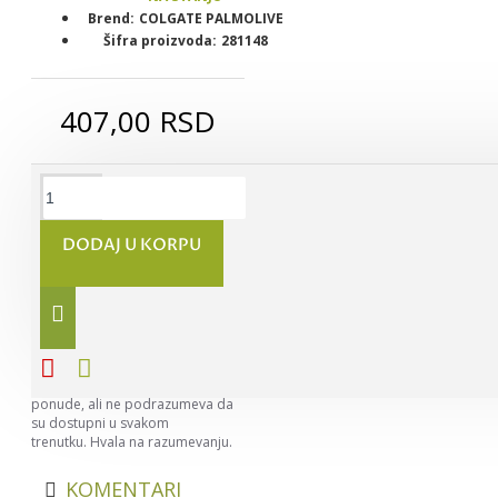
Brend:
COLGATE PALMOLIVE
Šifra proizvoda:
281148
407,00 RSD
DODAJ U KORPU
Napomena:
Nastojimo da
budemo što precizniji u opisu
svih proizvoda, ali ne možemo da
garantujemo da su svi opisi
kompletni i bez greške. Svi artikli
prikazani na sajtu su deo naše
ponude, ali ne podrazumeva da
su dostupni u svakom
trenutku. Hvala na razumevanju.
KOMENTARI