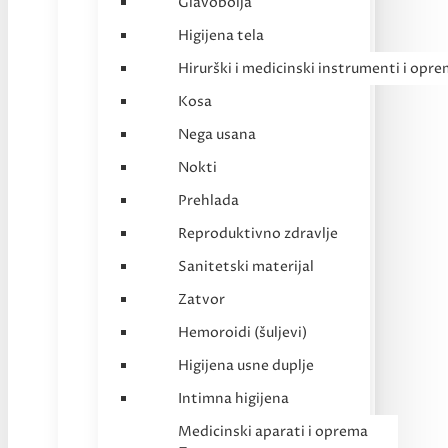
Glavobolja
Higijena tela
Hirurški i medicinski instrumenti i opr
Kosa
Nega usana
Nokti
Prehlada
Reproduktivno zdravlje
Sanitetski materijal
Zatvor
Hemoroidi (šuljevi)
Higijena usne duplje
Intimna higijena
Medicinski aparati i oprema