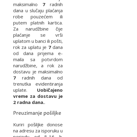
maksimalno
7
radnih
dana u slučaju plaćanja
robe pouzećem ili
putem platnih kartica.
Za narudžbine čije
plaćanje se vrši
uplatom u banci ili pošti,
rok za uplatu je
7
dana
od dana prijema e-
maila sa potvrdom
narudžbine, a rok za
dostavu je maksimalno
7
radnih dana od
trenutka evidentiranja
uplate.
Uobičajeno
vreme za dostavu je
2 radna dana.
.
Preuzimanje pošiljke
Kuriri pošiljke donose
na adresu za isporuku u
periodu od 8-16 h.