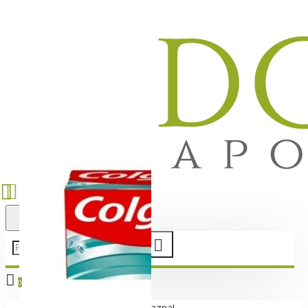
0
Vaša korpa je još uvek prazna!