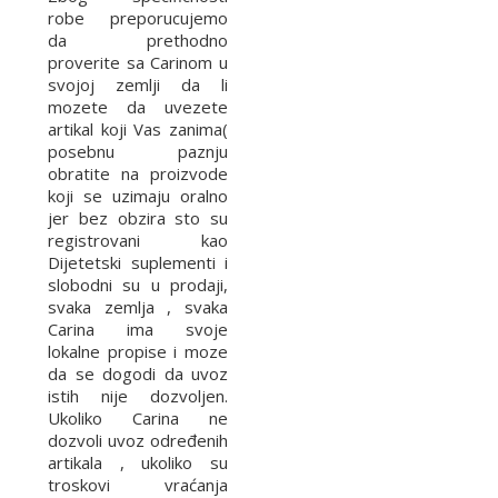
robe preporucujemo
da prethodno
proverite sa Carinom u
svojoj zemlji da li
mozete da uvezete
artikal koji Vas zanima(
posebnu paznju
obratite na proizvode
koji se uzimaju oralno
jer bez obzira sto su
registrovani kao
Dijetetski suplementi i
slobodni su u prodaji,
svaka zemlja , svaka
Carina ima svoje
lokalne propise i moze
da se dogodi da uvoz
istih nije dozvoljen.
Ukoliko Carina ne
dozvoli uvoz određenih
artikala , ukoliko su
troskovi vraćanja