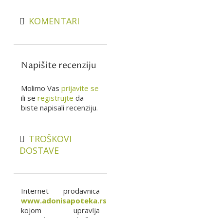
KOMENTARI
Napišite recenziju
Molimo Vas
prijavite se
ili se
registrujte
da
biste napisali recenziju.
TROŠKOVI
DOSTAVE
Internet prodavnica
www.adonisapoteka.rs
kojom upravlja