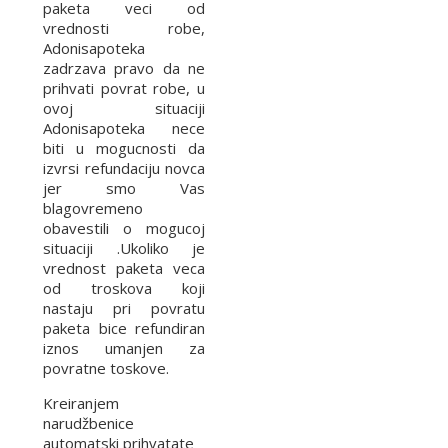
paketa veci od
vrednosti robe,
Adonisapoteka
zadrzava pravo da ne
prihvati povrat robe, u
ovoj situaciji
Adonisapoteka nece
biti u mogucnosti da
izvrsi refundaciju novca
jer smo Vas
blagovremeno
obavestili o mogucoj
situaciji .Ukoliko je
vrednost paketa veca
od troskova koji
nastaju pri povratu
paketa bice refundiran
iznos umanjen za
povratne toskove.
Kreiranjem
narudžbenice
automatski prihvatate