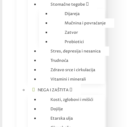
Stomačne tegobe
Dijareja
Mučnina i povraćanje
Zatvor
Probiotici
Stres, depresija i nesanica
Trudnoća
Zdravo srce i cirkulacija
Vitamini i minerali
NEGA I ZAŠTITA
Kosti, zglobovi i mišići
Dojilje
Etarska ulja