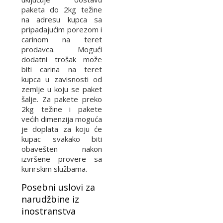
paketa do 2kg težine
na adresu kupca sa
pripadajućim porezom i
carinom na teret
prodavca. Mogući
dodatni trošak može
biti carina na teret
kupca u zavisnosti od
zemlje u koju se paket
šalje. Za pakete preko
2kg težine i pakete
većih dimenzija moguća
je doplata za koju će
kupac svakako biti
obavešten nakon
izvršene provere sa
kurirskim službama.
Posebni uslovi za
narudžbine iz
inostranstva