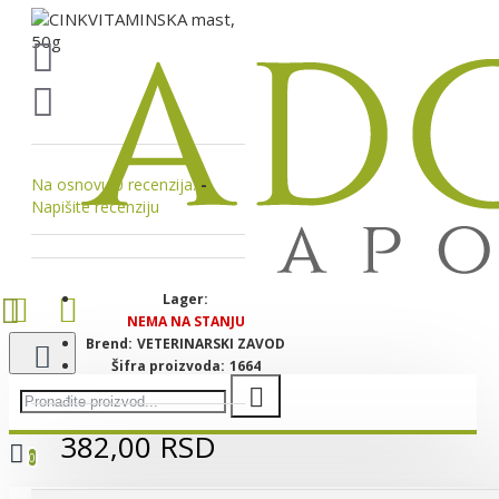
Na osnovu 0 recenzija.
-
Napišite recenziju
Lager:
NEMA NA STANJU
Brend:
VETERINARSKI ZAVOD
Šifra proizvoda:
1664
382,00 RSD
0
Vaša korpa je još uvek prazna!