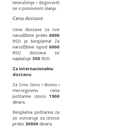
neuručenja i dogovoriti
se o ponovnom slanju.
Cena dostave
Cena dostave za sve
narudžbine preko
6000
RSD je besplatna! Za
narudžbine ispod
6000
RSD dostava se
naplaćuje
350
RSD.
Za internacionalnu
dostavu:
Za Crnu Goru i Bosnu i
Hercegovinu cena
poštarine iznosi
1900
dinara.
Besplatna poštarina za
se ostvaruje za iznose
preko
30000
dinara.