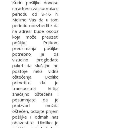
Kuriri pošiljke donose
na adresu za isporuku u
periodu od 8-16 h.
Molimo Vas da u tom
periodu obezbedite da
na adresi bude osoba
koja može preuzeti
pošiljku. Prilikom
preuzimanja pošiljke
potrebno je da
vizuelno pregledate
paket da slučajno ne
postoje neka vidna
oštećenja. Ukoliko
primetite da je
transportna kutija
značajno oštećena i
posumnjate da je
proizvod možda
oštećen, odbijte prijem
pošiljke i odmah nas
obavestite. Ukoliko je