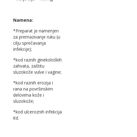
Namena:
*Preparat je namenjen
za premazivanje ruku (u
cilju sprečavanja
infekcije);
*kod raznih ginekoloških
zahvata, zaštitu
sluzokože vulve i vagine;
*kod raznih erozija i
rana na površinskim
delovima kože i
sluzokože;
*kod ulceroznih infekcija
itd.