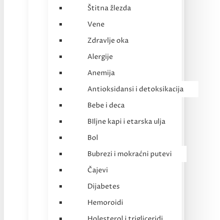
Štitna žlezda
Vene
Zdravlje oka
Alergije
Anemija
Antioksidansi i detoksikacija
Bebe i deca
BIljne kapi i etarska ulja
Bol
Bubrezi i mokraćni putevi
Čajevi
Dijabetes
Hemoroidi
Holesterol i trigliceridi