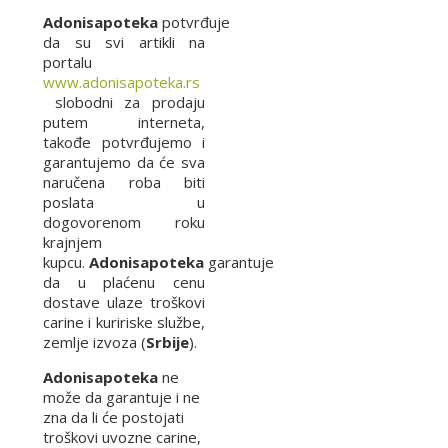
Adonisapoteka
potvrđuje
da su svi artikli na
portalu
www.adonisapoteka.rs
slobodni za prodaju
putem interneta,
takođe potvrđujemo i
garantujemo da će sva
naručena roba biti
poslata u
dogovorenom roku
krajnjem
kupcu.
Adonisapoteka
garantuje
da u plaćenu cenu
dostave ulaze troškovi
carine i kuririske službe,
zemlje izvoza (
Srbije
).
Adonisapoteka
ne
može da garantuje i ne
zna da li će postojati
troškovi uvozne carine,