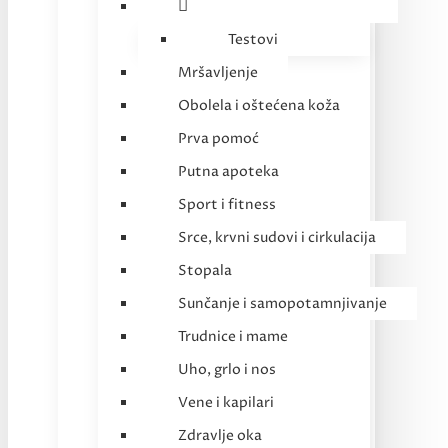
Testovi
Mršavljenje
Obolela i oštećena koža
Prva pomoć
Putna apoteka
Sport i fitness
Srce, krvni sudovi i cirkulacija
Stopala
Sunčanje i samopotamnjivanje
Trudnice i mame
Uho, grlo i nos
Vene i kapilari
Zdravlje oka