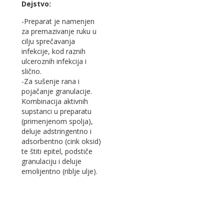
Dejstvo:
-Preparat je namenjen
za premazivanje ruku u
cilju sprečavanja
infekcije, kod raznih
ulceroznih infekcija i
slično.
-Za sušenje rana i
pojačanje granulacije.
Kombinacija aktivnih
supstanci u preparatu
(primenjenom spolja),
deluje adstringentno i
adsorbentno (cink oksid)
te štiti epitel, podstiče
granulaciju i deluje
emolijentno (riblje ulje).