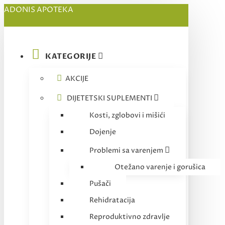
ADONIS APOTEKA
KATEGORIJE
AKCIJE
DIJETETSKI SUPLEMENTI
Kosti, zglobovi i mišići
Dojenje
Problemi sa varenjem
Otežano varenje i gorušica
Pušači
Rehidratacija
Reproduktivno zdravlje