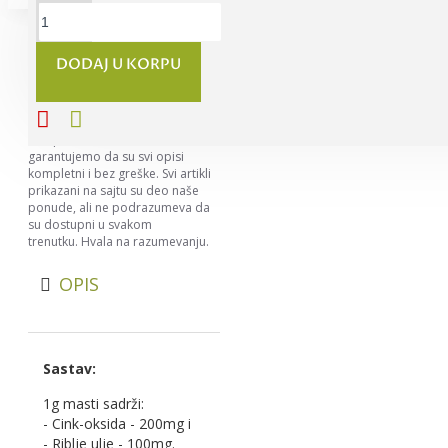
DODAJ U KORPU
Napomena:
Nastojimo da
budemo što precizniji u opisu
svih proizvoda, ali ne možemo da
garantujemo da su svi opisi
kompletni i bez greške. Svi artikli
prikazani na sajtu su deo naše
ponude, ali ne podrazumeva da
su dostupni u svakom
trenutku. Hvala na razumevanju.
OPIS
Sastav:
1g masti sadrži:
- Cink-oksida - 200mg i
- Riblje ulje - 100mg.