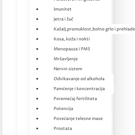
Imunitet
Jetra i žuč
Kašalj,promuklost,bolno grlo i prehlade
Kosa, koža i nokti
Menopauza i PMS
Mršavljenje
Nervni sistem
Odvikavanje od alkohola
Pamćenje i koncentracija
Poremećaj fertiliteta
Potencija
Povećanje telesne mase
Prostata