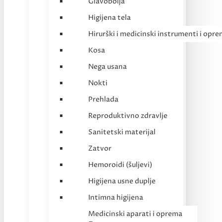
Glavobolja
Higijena tela
Hirurški i medicinski instrumenti i opr
Kosa
Nega usana
Nokti
Prehlada
Reproduktivno zdravlje
Sanitetski materijal
Zatvor
Hemoroidi (šuljevi)
Higijena usne duplje
Intimna higijena
Medicinski aparati i oprema