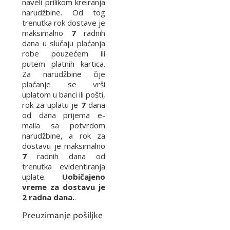
naveli prilikom kreiranja
narudžbine. Od tog
trenutka rok dostave je
maksimalno
7
radnih
dana u slučaju plaćanja
robe pouzećem ili
putem platnih kartica.
Za narudžbine čije
plaćanje se vrši
uplatom u banci ili pošti,
rok za uplatu je
7
dana
od dana prijema e-
maila sa potvrdom
narudžbine, a rok za
dostavu je maksimalno
7
radnih dana od
trenutka evidentiranja
uplate.
Uobičajeno
vreme za dostavu je
2 radna dana.
.
Preuzimanje pošiljke