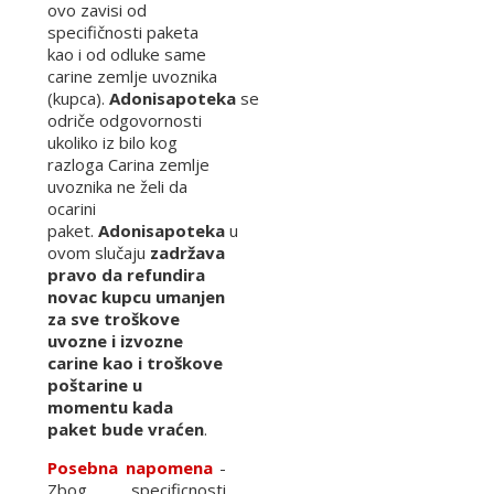
ovo zavisi od
specifičnosti paketa
kao i od odluke same
carine zemlje uvoznika
(kupca).
Adonisapoteka
se
odriče odgovornosti
ukoliko iz bilo kog
razloga Carina zemlje
uvoznika ne želi da
ocarini
paket.
Adonisapoteka
u
ovom slučaju
zadržava
pravo da refundira
novac kupcu umanjen
za sve troškove
uvozne i izvozne
carine kao i troškove
poštarine u
momentu kada
paket bude vraćen
.
Posebna napomena
-
Zbog specificnosti