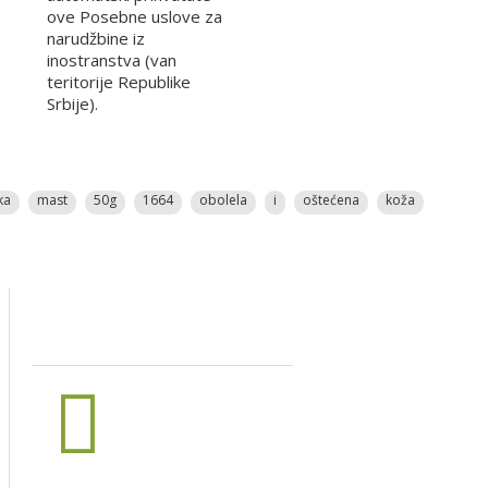
ove Posebne uslove za
narudžbine iz
inostranstva (van
teritorije Republike
Srbije).
ka
mast
50g
1664
obolela
i
oštećena
koža