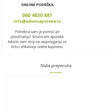
ONLINE PODRŠKA
060 4830 881
info@adonisapoteka.rs
Potrebna vam je pomoć pri
poručivanju? Stručni tim Apoteke
Adonis vam stoji na raspolaganju za
bržu i efikasniju online kupovinu.
Naša preporuka