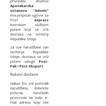
privredno društvo
Apotekarska
ustanova “Adonis"
ima potpisan ugovor sa
Post
express
kurirskom službom
putem koje se vrši
dostava na teritoriji
Republike Srbije.
Za sve narudžbine van
teritorije Republike
Srbije, dostava se vrši
putem usluge
Post-
Pak i Post-Eksport
.
Rokovi dostave
Nakon što ste potvrdili
narudžbinu, dobićete
potvrdu naručenih
proizvoda na Vašu e-
mail adresu koju ste