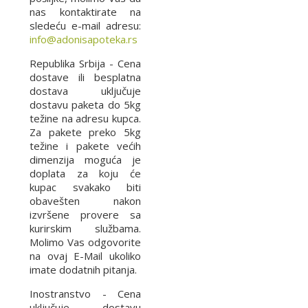
nas kontaktirate na
sledeću e-mail adresu:
info@adonisapoteka.rs
Republika Srbija - Cena
dostave ili besplatna
dostava uključuje
dostavu paketa do 5kg
težine na adresu kupca.
Za pakete preko 5kg
težine i pakete većih
dimenzija moguća je
doplata za koju će
kupac svakako biti
obavešten nakon
izvršene provere sa
kurirskim službama.
Molimo Vas odgovorite
na ovaj E-Mail ukoliko
imate dodatnih pitanja.
Inostranstvo - Cena
uključuje dostavu