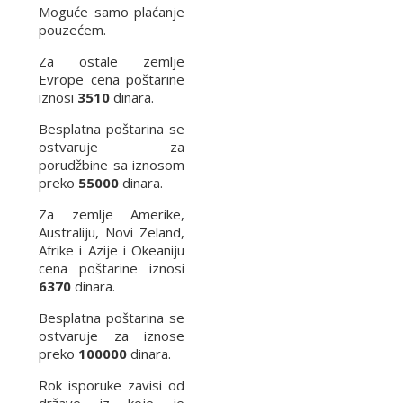
Moguće samo plaćanje
pouzećem.
Za ostale zemlje
Evrope cena poštarine
iznosi
3510
dinara.
Besplatna poštarina se
ostvaruje za
porudžbine sa iznosom
preko
55000
dinara.
Za zemlje Amerike,
Australiju, Novi Zeland,
Afrike i Azije i Okeaniju
cena poštarine iznosi
6370
dinara.
Besplatna poštarina se
ostvaruje za iznose
preko
100000
dinara.
Rok isporuke zavisi od