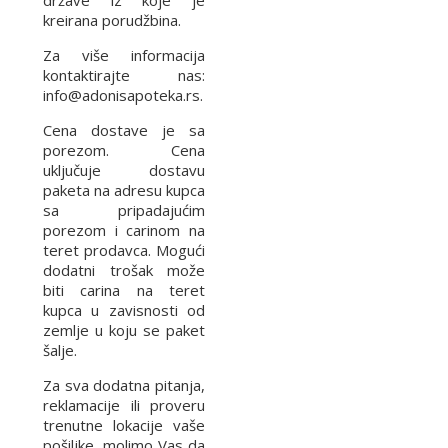
države iz koje je
kreirana porudžbina.
Za više informacija
kontaktirajte nas:
info@adonisapoteka.rs.
Cena dostave je sa
porezom. Cena
uključuje dostavu
paketa na adresu kupca
sa pripadajućim
porezom i carinom na
teret prodavca. Mogući
dodatni trošak može
biti carina na teret
kupca u zavisnosti od
zemlje u koju se paket
šalje.
Za sva dodatna pitanja,
reklamacije ili proveru
trenutne lokacije vaše
pošiljke, molimo Vas da