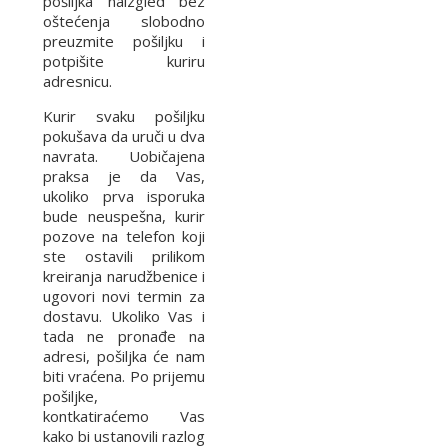
pošiljka naizgled bez
oštećenja slobodno
preuzmite pošiljku i
potpišite kuriru
adresnicu.
Kurir svaku pošiljku
pokušava da uruči u dva
navrata. Uobičajena
praksa je da Vas,
ukoliko prva isporuka
bude neuspešna, kurir
pozove na telefon koji
ste ostavili prilikom
kreiranja narudžbenice i
ugovori novi termin za
dostavu. Ukoliko Vas i
tada ne pronađe na
adresi, pošiljka će nam
biti vraćena. Po prijemu
pošiljke,
kontkatiraćemo Vas
kako bi ustanovili razlog