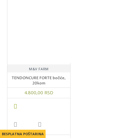
M&V FARM
TENDONCURE FORTE bočiće,
20kom
4.800,00 RSD
BESPLATNA POŠTARINA
BESPLATNA POŠTARINA