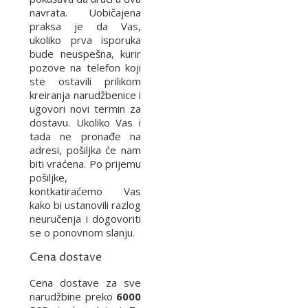
navrata. Uobičajena
praksa je da Vas,
ukoliko prva isporuka
bude neuspešna, kurir
pozove na telefon koji
ste ostavili prilikom
kreiranja narudžbenice i
ugovori novi termin za
dostavu. Ukoliko Vas i
tada ne pronađe na
adresi, pošiljka će nam
biti vraćena. Po prijemu
pošiljke,
kontkatiraćemo Vas
kako bi ustanovili razlog
neuručenja i dogovoriti
se o ponovnom slanju.
Cena dostave
Cena dostave za sve
narudžbine preko
6000