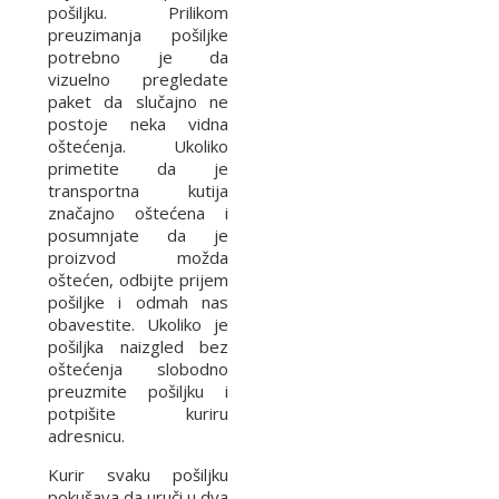
pošiljku. Prilikom
preuzimanja pošiljke
potrebno je da
vizuelno pregledate
paket da slučajno ne
postoje neka vidna
oštećenja. Ukoliko
primetite da je
transportna kutija
značajno oštećena i
posumnjate da je
proizvod možda
oštećen, odbijte prijem
pošiljke i odmah nas
obavestite. Ukoliko je
pošiljka naizgled bez
oštećenja slobodno
preuzmite pošiljku i
potpišite kuriru
adresnicu.
Kurir svaku pošiljku
pokušava da uruči u dva