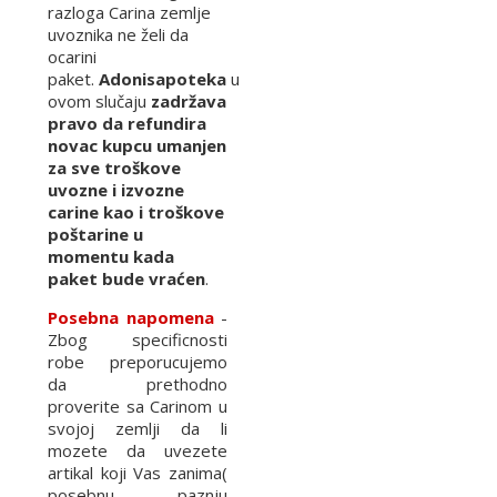
razloga Carina zemlje
uvoznika ne želi da
ocarini
paket.
Adonisapoteka
u
ovom slučaju
zadržava
pravo da refundira
novac kupcu umanjen
za sve troškove
uvozne i izvozne
carine kao i troškove
poštarine u
momentu kada
paket bude vraćen
.
Posebna napomena
-
Zbog specificnosti
robe preporucujemo
da prethodno
proverite sa Carinom u
svojoj zemlji da li
mozete da uvezete
artikal koji Vas zanima(
posebnu paznju