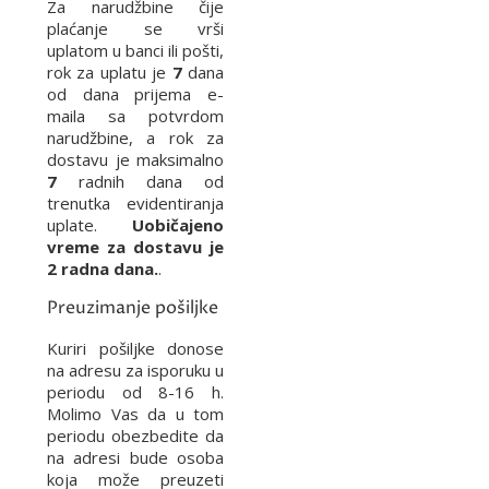
Za narudžbine čije
plaćanje se vrši
uplatom u banci ili pošti,
rok za uplatu je
7
dana
od dana prijema e-
maila sa potvrdom
narudžbine, a rok za
dostavu je maksimalno
7
radnih dana od
trenutka evidentiranja
uplate.
Uobičajeno
vreme za dostavu je
2 radna dana.
.
Preuzimanje pošiljke
Kuriri pošiljke donose
na adresu za isporuku u
periodu od 8-16 h.
Molimo Vas da u tom
periodu obezbedite da
na adresi bude osoba
koja može preuzeti