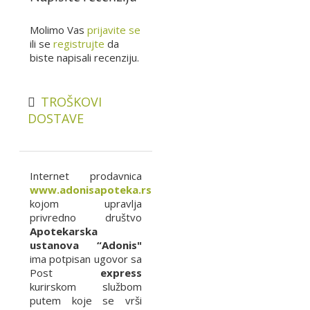
Molimo Vas
prijavite se
ili se
registrujte
da
biste napisali recenziju.
TROŠKOVI
DOSTAVE
Internet prodavnica
www.adonisapoteka.rs
kojom upravlja
privredno društvo
Apotekarska
ustanova “Adonis"
ima potpisan ugovor sa
Post
express
kurirskom službom
putem koje se vrši