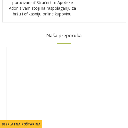
poručivanju? Stručni tim Apoteke
Adonis vam stoji na raspolaganju za
bržu i efikasniju online kupovinu.
Naša preporuka
BESPLATNA POŠTARINA
BESPLATNA POŠTARINA