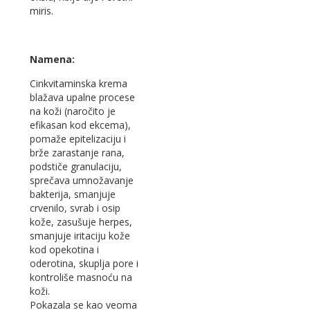
miris.
Namena:
Cinkvitaminska krema
blažava upalne procese
na koži (naročito je
efikasan kod ekcema),
pomaže epitelizaciju i
brže zarastanje rana,
podstiče granulaciju,
sprečava umnožavanje
bakterija, smanjuje
crvenilo, svrab i osip
kože, zasušuje herpes,
smanjuje iritaciju kože
kod opekotina i
oderotina, skuplja pore i
kontroliše masnoću na
koži.
Pokazala se kao veoma