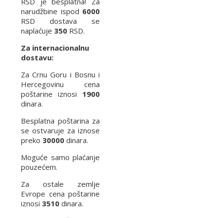
RSD je besplatna! Za
narudžbine ispod
6000
RSD dostava se
naplaćuje
350
RSD.
Za internacionalnu
dostavu:
Za Crnu Goru i Bosnu i
Hercegovinu cena
poštarine iznosi
1900
dinara.
Besplatna poštarina za
se ostvaruje za iznose
preko
30000
dinara.
Moguće samo plaćanje
pouzećem.
Za ostale zemlje
Evrope cena poštarine
iznosi
3510
dinara.