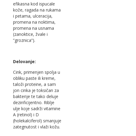
efikasna kod ispucale
kože, ragada na rukama
i petama, ulceracija,
promena na noktima,
promena na usnama
(zanoktice, žvale i
”groznica”).
Delovanje:
Cink, primenjen spolja u
obliku paste ili kreme,
taloži proteine, a sam
jon cinka je toksičan za
bakterije te tako deluje
dezinficijentno. Riblje
ulje koje sadrži vitamine
A (retinol) i D
(holekalciferol) smanjuje
zategnutost i vlaži kožu.