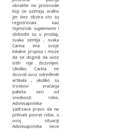
obratite na proizvode
koji se uzimaju oralno
jer bez obzira sto su
registrovani kao
Dijetetski suplementi i
slobodni su u prodaji,
svaka zemlja , svaka
Carina ima svoje
lokalne propise i moze
da se dogodi da uvoz
istih nije dozvoljen.
Ukoliko Carina ne
dozvoli uvoz određenih
artikala , ukoliko su
troskovi vraćanja
paketa veci od
vrednosti robe,
Adonisapoteka
zadrzava pravo da ne
prihvati povrat robe, u
ovoj situaciji
Adonisapoteka nece