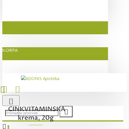
KORPA
CINKVITAMINSKA
krema, 20g
0