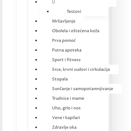
Testovi
Mršavljenje
Obolela i oštećena koža
Prva pomoć
Putna apoteka
Sport i fitness
Srce, krvni sudovi i cirkulacija
Stopala
Sunčanje i samopotamnjivanje
Trudnice i mame
Uho, grlo i nos
Vene i kapilari
Zdravlje oka