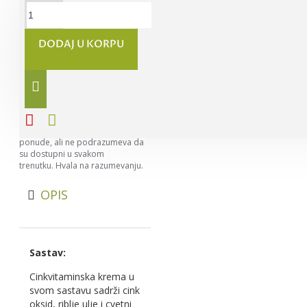
DODAJ U KORPU
Napomena:
Nastojimo da
budemo što precizniji u opisu
svih proizvoda, ali ne možemo da
garantujemo da su svi opisi
kompletni i bez greške. Svi artikli
prikazani na sajtu su deo naše
ponude, ali ne podrazumeva da
su dostupni u svakom
trenutku. Hvala na razumevanju.
OPIS
Sastav:
Cinkvitaminska krema u
svom sastavu sadrži cink
oksid, riblje ulje i cvetni