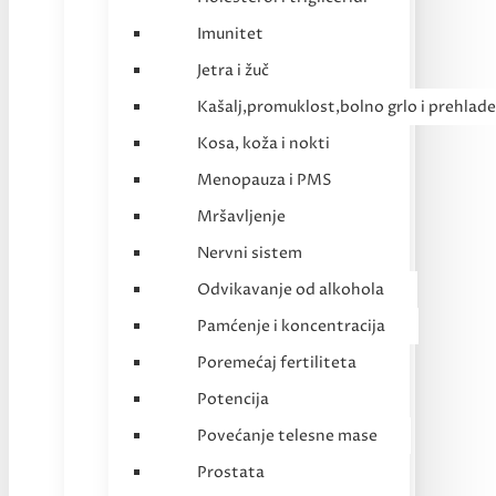
Imunitet
Jetra i žuč
Kašalj,promuklost,bolno grlo i prehlade
Kosa, koža i nokti
Menopauza i PMS
Mršavljenje
Nervni sistem
Odvikavanje od alkohola
Pamćenje i koncentracija
Poremećaj fertiliteta
Potencija
Povećanje telesne mase
Prostata