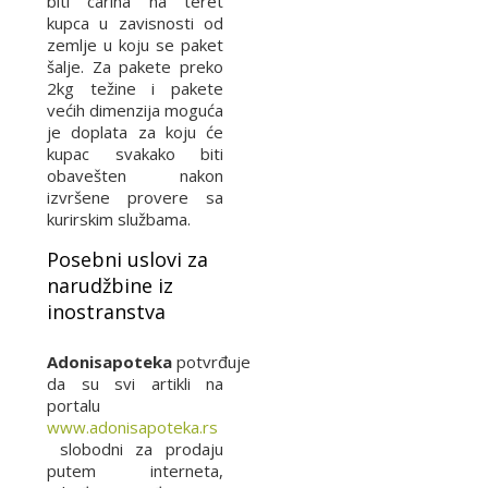
biti carina na teret
kupca u zavisnosti od
zemlje u koju se paket
šalje. Za pakete preko
2kg težine i pakete
većih dimenzija moguća
je doplata za koju će
kupac svakako biti
obavešten nakon
izvršene provere sa
kurirskim službama.
Posebni uslovi za
narudžbine iz
inostranstva
Adonisapoteka
potvrđuje
da su svi artikli na
portalu
www.adonisapoteka.rs
slobodni za prodaju
putem interneta,