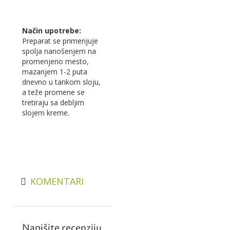
Način upotrebe:
Preparat se primenjuje
spolja nanošenjem na
promenjeno mesto,
mazanjem 1-2 puta
dnevno u tankom sloju,
a teže promene se
tretiraju sa debljim
slojem kreme.
KOMENTARI
Napišite recenziju