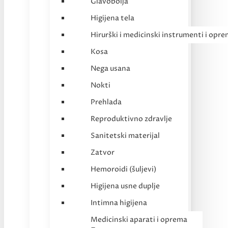
Glavobolja
Higijena tela
Hirurški i medicinski instrumenti i opr
Kosa
Nega usana
Nokti
Prehlada
Reproduktivno zdravlje
Sanitetski materijal
Zatvor
Hemoroidi (šuljevi)
Higijena usne duplje
Intimna higijena
Medicinski aparati i oprema