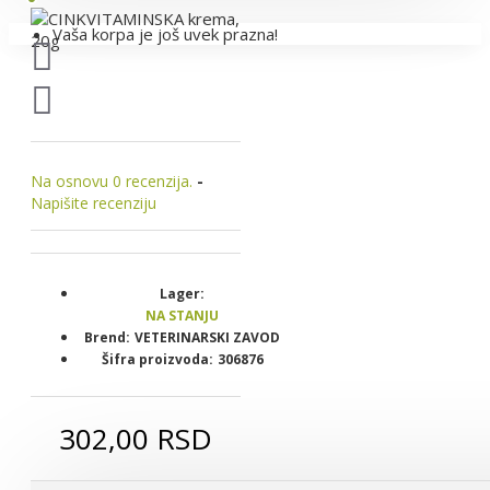
Vaša korpa je još uvek prazna!
Na osnovu 0 recenzija.
-
Napišite recenziju
Lager:
NA STANJU
Brend:
VETERINARSKI ZAVOD
Šifra proizvoda:
306876
302,00 RSD