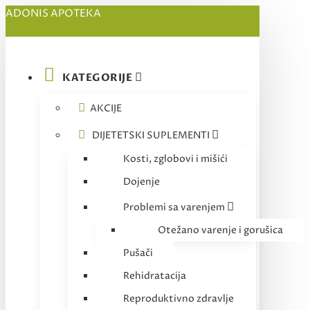
ADONIS APOTEKA
KATEGORIJE
AKCIJE
DIJETETSKI SUPLEMENTI
Kosti, zglobovi i mišići
Dojenje
Problemi sa varenjem
Otežano varenje i gorušica
Pušači
Rehidratacija
Reproduktivno zdravlje