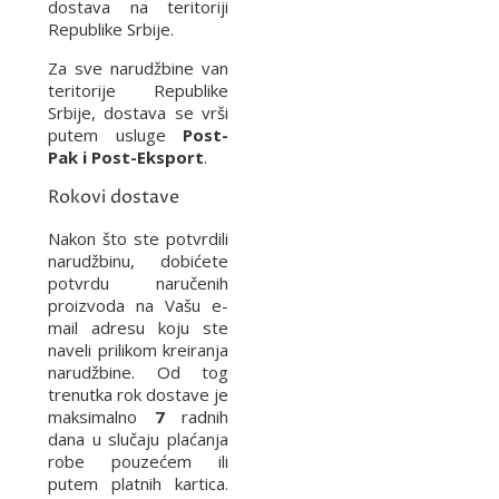
dostava na teritoriji
Republike Srbije.
Za sve narudžbine van
teritorije Republike
Srbije, dostava se vrši
putem usluge
Post-
Pak i Post-Eksport
.
Rokovi dostave
Nakon što ste potvrdili
narudžbinu, dobićete
potvrdu naručenih
proizvoda na Vašu e-
mail adresu koju ste
naveli prilikom kreiranja
narudžbine. Od tog
trenutka rok dostave je
maksimalno
7
radnih
dana u slučaju plaćanja
robe pouzećem ili
putem platnih kartica.