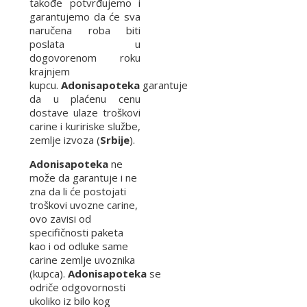
takođe potvrđujemo i
garantujemo da će sva
naručena roba biti
poslata u
dogovorenom roku
krajnjem
kupcu.
Adonisapoteka
garantuje
da u plaćenu cenu
dostave ulaze troškovi
carine i kuririske službe,
zemlje izvoza (
Srbije
).
Adonisapoteka
ne
može da garantuje i ne
zna da li će postojati
troškovi uvozne carine,
ovo zavisi od
specifičnosti paketa
kao i od odluke same
carine zemlje uvoznika
(kupca).
Adonisapoteka
se
odriče odgovornosti
ukoliko iz bilo kog