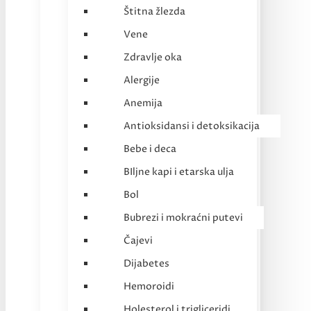
Štitna žlezda
Vene
Zdravlje oka
Alergije
Anemija
Antioksidansi i detoksikacija
Bebe i deca
BIljne kapi i etarska ulja
Bol
Bubrezi i mokraćni putevi
Čajevi
Dijabetes
Hemoroidi
Holesterol i trigliceridi