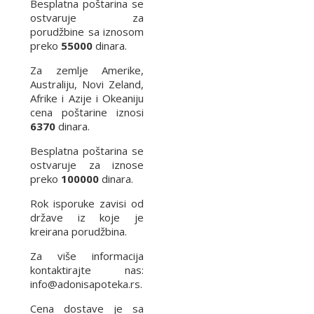
Besplatna poštarina se
ostvaruje za
porudžbine sa iznosom
preko
55000
dinara.
Za zemlje Amerike,
Australiju, Novi Zeland,
Afrike i Azije i Okeaniju
cena poštarine iznosi
6370
dinara.
Besplatna poštarina se
ostvaruje za iznose
preko
100000
dinara.
Rok isporuke zavisi od
države iz koje je
kreirana porudžbina.
Za više informacija
kontaktirajte nas:
info@adonisapoteka.rs.
Cena dostave je sa