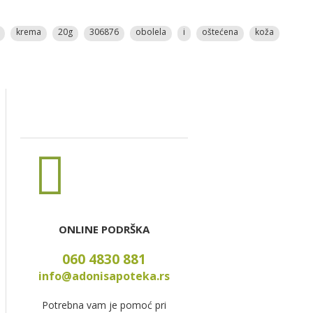
krema
20g
306876
obolela
i
oštećena
koža
ONLINE PODRŠKA
060 4830 881
info@adonisapoteka.rs
Potrebna vam je pomoć pri