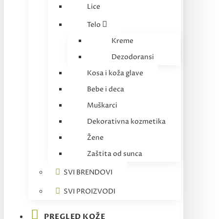
Lice
Telo
Kreme
Dezodoransi
Kosa i koža glave
Bebe i deca
Muškarci
Dekorativna kozmetika
Žene
Zaštita od sunca
SVI BRENDOVI
SVI PROIZVODI
PREGLED KOŽE