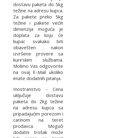
dostavu paketa do 5kg
težine na adresu kupca.
Za pakete preko 5kg
težine i pakete većih
dimenzija moguća je
doplata za koju će
kupac svakako biti
obavešten nakon
izvršene provere sa
kurirskim službama.
Molimo Vas odgovorite
na ovaj E-Mail ukoliko
imate dodatnih pitanja.
Inostranstvo - Cena
uključuje dostavu
paketa do 2kg težine
na adresu kupca sa
pripadajućim porezom i
carinom na teret
prodavca. Mogući
dodatni trošak može