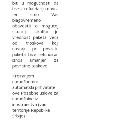
biti u mogucnosti da
izvrsi refundaciju novca
jer smo Vas
blagovremeno
obavestili o mogucoj
situaciji .Ukoliko je
vrednost paketa veca
od troskova koji
nastaju pri povratu
paketa bice refundiran
iznos umanjen za
povratne toskove.
Kreiranjem
narudžbenice
automatski prihvatate
ove Posebne uslove za
narudžbine iz
inostranstva (van
teritorije Republike
Srbije).