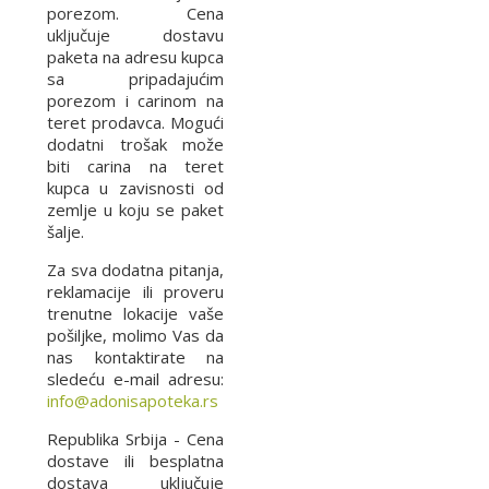
porezom. Cena
uključuje dostavu
paketa na adresu kupca
sa pripadajućim
porezom i carinom na
teret prodavca. Mogući
dodatni trošak može
biti carina na teret
kupca u zavisnosti od
zemlje u koju se paket
šalje.
Za sva dodatna pitanja,
reklamacije ili proveru
trenutne lokacije vaše
pošiljke, molimo Vas da
nas kontaktirate na
sledeću e-mail adresu:
info@adonisapoteka.rs
Republika Srbija - Cena
dostave ili besplatna
dostava uključuje