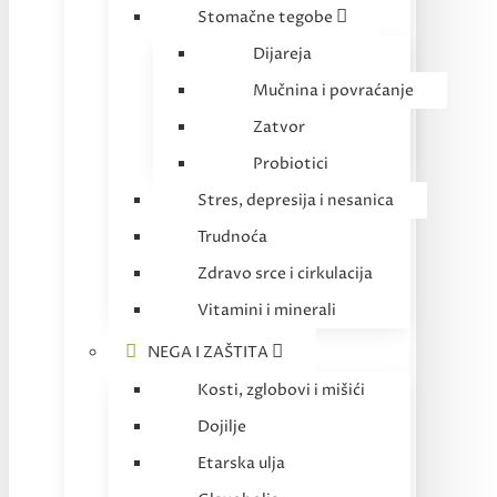
Stomačne tegobe
Dijareja
Mučnina i povraćanje
Zatvor
Probiotici
Stres, depresija i nesanica
Trudnoća
Zdravo srce i cirkulacija
Vitamini i minerali
NEGA I ZAŠTITA
Kosti, zglobovi i mišići
Dojilje
Etarska ulja