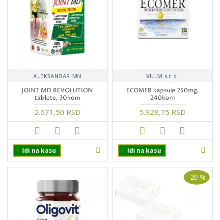
ALEKSANDAR MN
VULM s.r.o.
JOINT MD REVOLUTION
ECOMER kapsule 250mg,
tablete, 30kom
240kom
2.671,50 RSD
5.928,75 RSD
Idi na kasu
Idi na kasu
-20 %