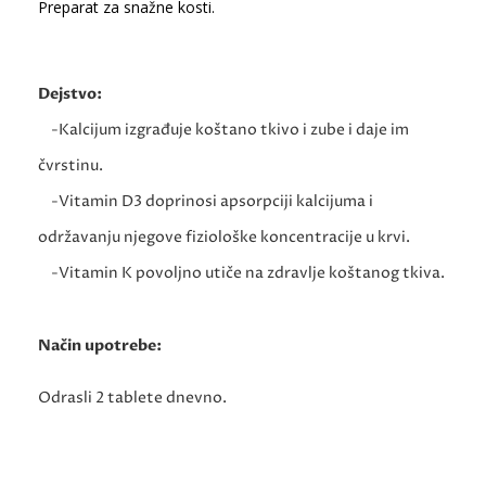
Preparat za snažne kosti.
Dejstvo:
-Kalcijum izgrađuje koštano tkivo i zube i daje im
čvrstinu.
-Vitamin D3 doprinosi apsorpciji kalcijuma i
održavanju njegove fiziološke koncentracije u krvi.
-Vitamin K povoljno utiče na zdravlje koštanog tkiva.
Način upotrebe:
Odrasli 2 tablete dnevno.