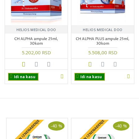
HELIOS MEDICAL DOO
HELIOS MEDICAL DOO
CH ALPHA ampule 25ml,
CH ALPHA PLUS ampule 25ml,
30kom
30kom
5.202,00 RSD
5.508,00 RSD
Idi na kasu
Idi na kasu
PROIZVODI NA AKCIJI
+ POKLON IZNENAĐENJE
+ POKLON IZNENAĐENJE
+
-40 %
-40 %