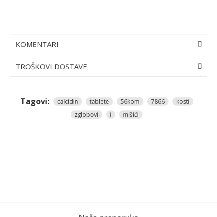
KOMENTARI
TROŠKOVI DOSTAVE
Tagovi:
calcidin
tablete
56kom
7866
kosti
zglobovi
i
mišići