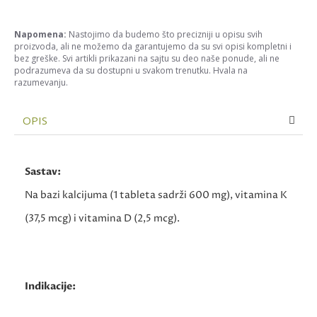
Napomena:
Nastojimo da budemo što precizniji u opisu svih
proizvoda, ali ne možemo da garantujemo da su svi opisi kompletni i
bez greške. Svi artikli prikazani na sajtu su deo naše ponude, ali ne
podrazumeva da su dostupni u svakom trenutku. Hvala na
razumevanju.
OPIS
Sastav:
Na bazi kalcijuma (1 tableta sadrži 600 mg), vitamina K
(37,5 mcg) i vitamina D (2,5 mcg).
Indikacije: