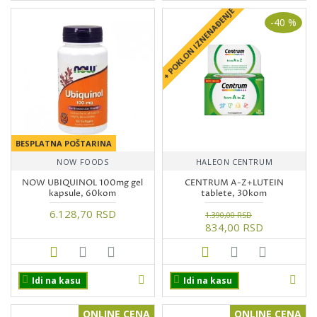
+ POKLON IZNENAĐENJE
-40 %
BESPLATNA POŠTARINA
NOW FOODS
HALEON CENTRUM
NOW UBIQUINOL 100mg gel
CENTRUM A-Z+LUTEIN
kapsule, 60kom
tablete, 30kom
6.128,70 RSD
1.390,00 RSD
834,00 RSD
Idi na kasu
Idi na kasu
ONLINE CENA
ONLINE CENA