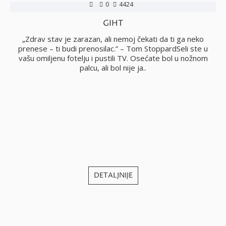
0
4424
GIHT
„Zdrav stav je zarazan, ali nemoj čekati da ti ga neko
prenese – ti budi prenosilac.” – Tom StoppardSeli ste u
vašu omiljenu fotelju i pustili TV. Osećate bol u nožnom
palcu, ali bol nije ja..
no
i
j
DETALJNIJE