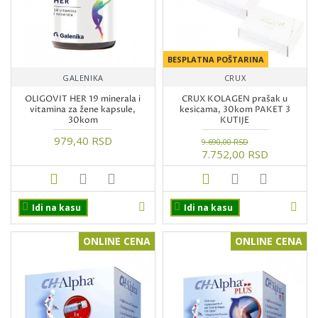
BESPLATNA POŠTARINA
GALENIKA
CRUX
OLIGOVIT HER 19 minerala i
CRUX KOLAGEN prašak u
vitamina za žene kapsule,
kesicama, 30kom PAKET 3
30kom
KUTIJE
979,40 RSD
9.690,00 RSD
7.752,00 RSD
Idi na kasu
Idi na kasu
ONLINE CENA
ONLINE CENA