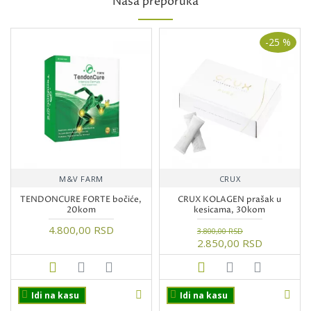
Naša preporuka
-25 %
M&V FARM
CRUX
TENDONCURE FORTE bočiće,
CRUX KOLAGEN prašak u
20kom
kesicama, 30kom
4.800,00 RSD
3.800,00 RSD
2.850,00 RSD
Idi na kasu
Idi na kasu