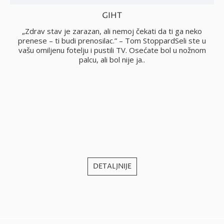
GIHT
no
„Zdrav stav je zarazan, ali nemoj čekati da ti ga neko
i
prenese – ti budi prenosilac.” – Tom StoppardSeli ste u
vašu omiljenu fotelju i pustili TV. Osećate bol u nožnom
palcu, ali bol nije ja..
j
DETALJNIJE