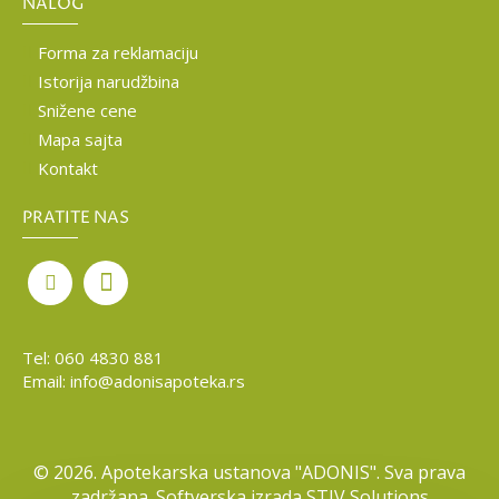
NALOG
Forma za reklamaciju
Istorija narudžbina
Snižene cene
Mapa sajta
Kontakt
PRATITE NAS
Tel:
060 4830 881
Email:
info@adonisapoteka.rs
©
2026. Apotekarska ustanova "ADONIS". Sva prava
zadržana. Softverska izrada
STIV Solutions