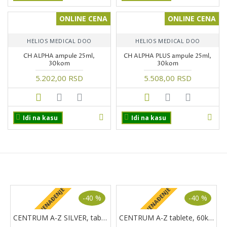
ONLINE CENA
ONLINE CENA
HELIOS MEDICAL DOO
HELIOS MEDICAL DOO
CH ALPHA ampule 25ml,
CH ALPHA PLUS ampule 25ml,
30kom
30kom
5.202,00 RSD
5.508,00 RSD
Idi na kasu
Idi na kasu
PROIZVODI NA AKCIJI
+ POKLON IZNENAĐENJE
+ POKLON IZNENAĐENJE
+
-40 %
-40 %
CENTRUM A-Z SILVER, tablete, 60kom.
CENTRUM A-Z tablete, 60kom