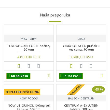
Naša preporuka
M&V FARM
CRUX
TENDONCURE FORTE bočiće,
CRUX KOLAGEN prašak u
20kom
kesicama, 30kom
4.800,00 RSD
3.800,00 RSD
Idi na kasu
Idi na kasu
+ POKLON IZNENAĐENJE
-40 %
BESPLATNA POŠTARINA
NOW FOODS
HALEON CENTRUM
NOW UBIQUINOL 100mg gel
CENTRUM A-Z+LUTEIN
kapsule, 60kom
tablete, 30kom