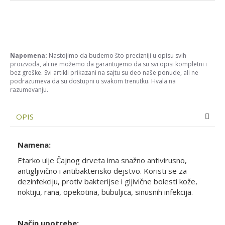
Napomena:
Nastojimo da budemo što precizniji u opisu svih
proizvoda, ali ne možemo da garantujemo da su svi opisi kompletni i
bez greške. Svi artikli prikazani na sajtu su deo naše ponude, ali ne
podrazumeva da su dostupni u svakom trenutku. Hvala na
razumevanju.
OPIS
Namena:
Etarko ulje Čajnog drveta ima snažno antivirusno,
antigljivično i antibakterisko dejstvo. Koristi se za
dezinfekciju, protiv bakterijse i gljivične bolesti kože,
noktiju, rana, opekotina, bubuljica, sinusnih infekcija.
Način upotrebe: