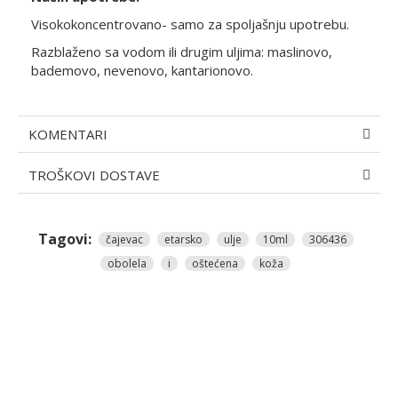
Visokokoncentrovano- samo za spoljašnju upotrebu.
Razblaženo sa vodom ili drugim uljima: maslinovo,
bademovo, nevenovo, kantarionovo.
KOMENTARI
TROŠKOVI DOSTAVE
Tagovi:
čajevac
etarsko
ulje
10ml
306436
obolela
i
oštećena
koža