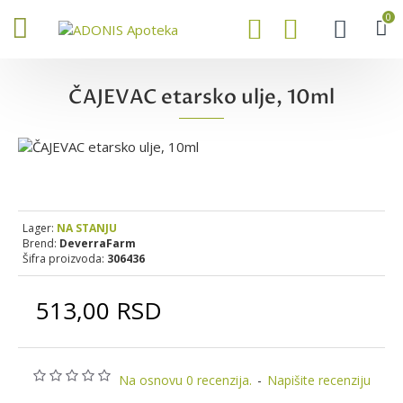
0
ČAJEVAC etarsko ulje, 10ml
Lager:
NA STANJU
Brend:
DeverraFarm
Šifra proizvoda:
306436
513,00 RSD
Na osnovu 0 recenzija.
-
Napišite recenziju