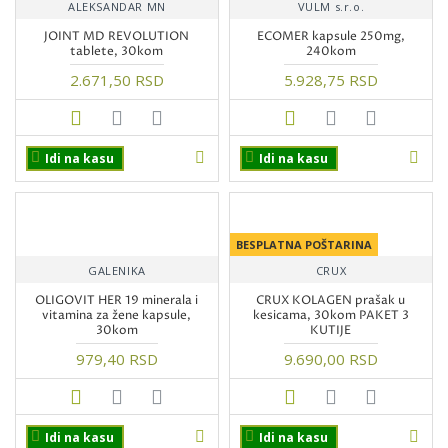
ALEKSANDAR MN
VULM s.r.o.
JOINT MD REVOLUTION
ECOMER kapsule 250mg,
tablete, 30kom
240kom
2.671,50 RSD
5.928,75 RSD
Idi na kasu
Idi na kasu
BESPLATNA POŠTARINA
GALENIKA
CRUX
OLIGOVIT HER 19 minerala i
CRUX KOLAGEN prašak u
vitamina za žene kapsule,
kesicama, 30kom PAKET 3
30kom
KUTIJE
979,40 RSD
9.690,00 RSD
Idi na kasu
Idi na kasu