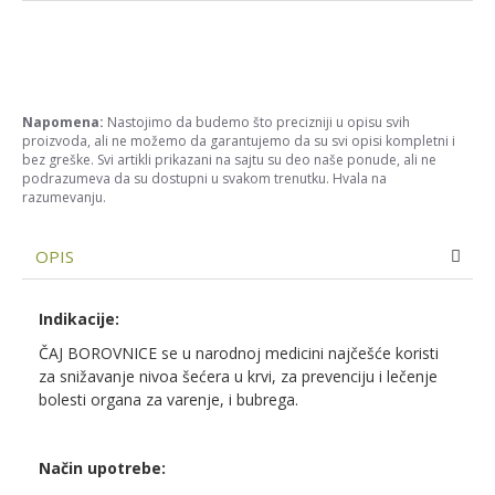
Napomena:
Nastojimo da budemo što precizniji u opisu svih
proizvoda, ali ne možemo da garantujemo da su svi opisi kompletni i
bez greške. Svi artikli prikazani na sajtu su deo naše ponude, ali ne
podrazumeva da su dostupni u svakom trenutku. Hvala na
razumevanju.
OPIS
Indikacije:
ČAJ BOROVNICE se u narodnoj medicini najčešće koristi
za snižavanje nivoa šećera u krvi, za prevenciju i lečenje
bolesti organa za varenje, i bubrega.
Način upotrebe: