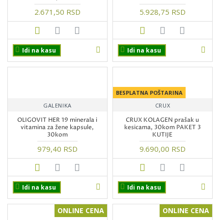
2.671,50 RSD
5.928,75 RSD
Idi na kasu
Idi na kasu
BESPLATNA POŠTARINA
GALENIKA
CRUX
OLIGOVIT HER 19 minerala i
CRUX KOLAGEN prašak u
vitamina za žene kapsule,
kesicama, 30kom PAKET 3
30kom
KUTIJE
979,40 RSD
9.690,00 RSD
Idi na kasu
Idi na kasu
ONLINE CENA
ONLINE CENA