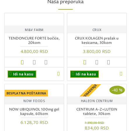
Naša preporuka
M&V FARM
CRUX
TENDONCURE FORTE bočiće,
CRUX KOLAGEN prašak u
20kom
kesicama, 30kom
4.800,00 RSD
3.800,00 RSD
Idi na kasu
Idi na kasu
+ POKLON IZNENAĐENJE
-40 %
BESPLATNA POŠTARINA
NOW FOODS
HALEON CENTRUM
NOW UBIQUINOL 100mg gel
CENTRUM A-Z+LUTEIN
kapsule, 60kom
tablete, 30kom
6.128,70 RSD
1.390,00 RSD
834,00 RSD