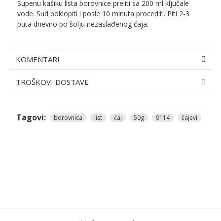
Supenu kašiku lista borovnice preliti sa 200 ml ključale
vode. Sud poklopiti i posle 10 minuta procediti. Piti 2-3
puta dnevno po šolju nezaslađenog čaja.
KOMENTARI
TROŠKOVI DOSTAVE
Tagovi:
borovnica
list
čaj
50g
9114
čajevi