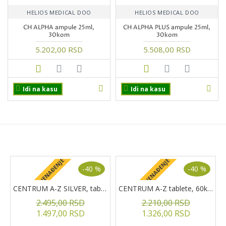
HELIOS MEDICAL DOO
HELIOS MEDICAL DOO
CH ALPHA ampule 25ml,
CH ALPHA PLUS ampule 25ml,
30kom
30kom
5.202,00 RSD
5.508,00 RSD
Idi na kasu
Idi na kasu
PROIZVODI NA AKCIJI
+ POKLON IZNENAĐENJE
+ POKLON IZNENAĐENJE
+
-40 %
-40 %
CENTRUM A-Z SILVER, tablete, 60kom.
CENTRUM A-Z tablete, 60kom
2.495,00 RSD
2.210,00 RSD
1.497,00 RSD
1.326,00 RSD