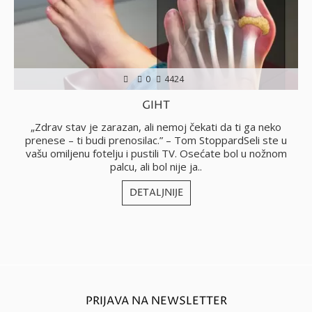
0
4424
GIHT
no
„Zdrav stav je zarazan, ali nemoj čekati da ti ga neko
i
prenese – ti budi prenosilac.” – Tom StoppardSeli ste u
vašu omiljenu fotelju i pustili TV. Osećate bol u nožnom
j
palcu, ali bol nije ja..
DETALJNIJE
PRIJAVA NA NEWSLETTER