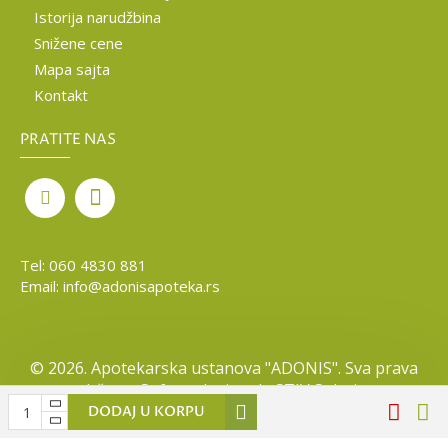
Istorija narudžbina
Snižene cene
Mapa sajta
Kontakt
PRATITE NAS
Tel:
060 4830 881
Email:
info@adonisapoteka.rs
©
2026. Apotekarska ustanova "ADONIS". Sva prava
zadržana. Softverska izrada
STIV Solutions
DODAJ U KORPU