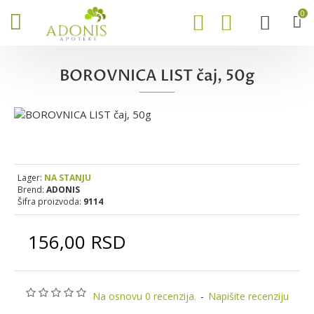
0
BOROVNICA LIST čaj, 50g
Lager:
NA STANJU
Brend:
ADONIS
Šifra proizvoda:
9114
156,00 RSD
Na osnovu 0 recenzija.
-
Napišite recenziju