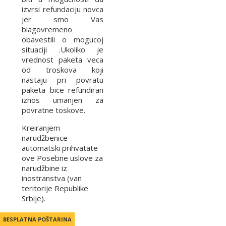
izvrsi refundaciju novca
jer smo Vas
blagovremeno
obavestili o mogucoj
situaciji .Ukoliko je
vrednost paketa veca
od troskova koji
nastaju pri povratu
paketa bice refundiran
iznos umanjen za
povratne toskove.
Kreiranjem
narudžbenice
automatski prihvatate
ove Posebne uslove za
narudžbine iz
inostranstva (van
teritorije Republike
Srbije).
BESPLATNA POŠTARINA
BESPLATNA POŠTARINA