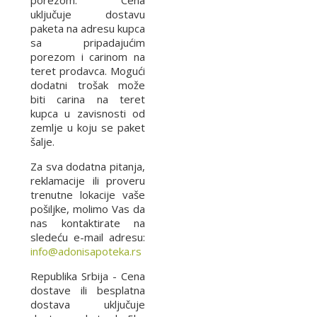
porezom. Cena
uključuje dostavu
paketa na adresu kupca
sa pripadajućim
porezom i carinom na
teret prodavca. Mogući
dodatni trošak može
biti carina na teret
kupca u zavisnosti od
zemlje u koju se paket
šalje.
Za sva dodatna pitanja,
reklamacije ili proveru
trenutne lokacije vaše
pošiljke, molimo Vas da
nas kontaktirate na
sledeću e-mail adresu:
info@adonisapoteka.rs
Republika Srbija - Cena
dostave ili besplatna
dostava uključuje