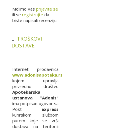
Molimo Vas
prijavite se
ili se
registrujte
da
biste napisali recenziju.
TROŠKOVI
DOSTAVE
Internet prodavnica
www.adonisapoteka.rs
kojom upravlja
privredno društvo
Apotekarska
ustanova “Adonis"
ima potpisan ugovor sa
Post
express
kurirskom službom
putem koje se vrši
dostava na teritoriji