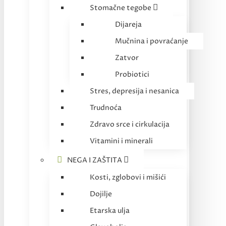
Stomačne tegobe
Dijareja
Mučnina i povraćanje
Zatvor
Probiotici
Stres, depresija i nesanica
Trudnoća
Zdravo srce i cirkulacija
Vitamini i minerali
NEGA I ZAŠTITA
Kosti, zglobovi i mišići
Dojilje
Etarska ulja