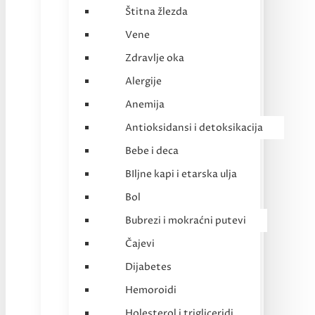
Štitna žlezda
Vene
Zdravlje oka
Alergije
Anemija
Antioksidansi i detoksikacija
Bebe i deca
BIljne kapi i etarska ulja
Bol
Bubrezi i mokraćni putevi
Čajevi
Dijabetes
Hemoroidi
Holesterol i trigliceridi