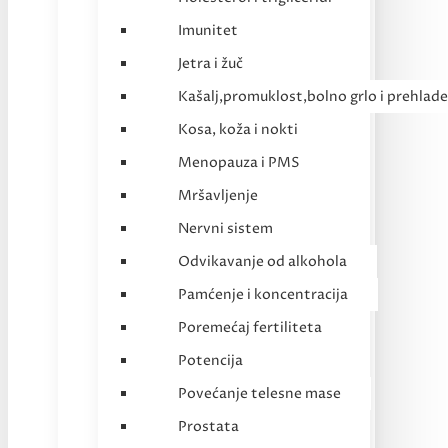
Imunitet
Jetra i žuč
Kašalj,promuklost,bolno grlo i prehlade
Kosa, koža i nokti
Menopauza i PMS
Mršavljenje
Nervni sistem
Odvikavanje od alkohola
Pamćenje i koncentracija
Poremećaj fertiliteta
Potencija
Povećanje telesne mase
Prostata