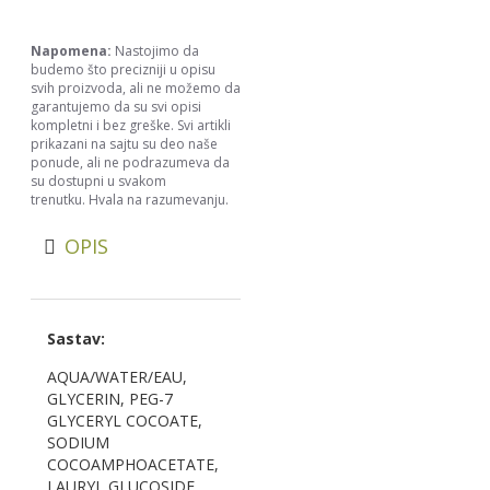
Napomena:
Nastojimo da
budemo što precizniji u opisu
svih proizvoda, ali ne možemo da
garantujemo da su svi opisi
kompletni i bez greške. Svi artikli
prikazani na sajtu su deo naše
ponude, ali ne podrazumeva da
su dostupni u svakom
trenutku. Hvala na razumevanju.
OPIS
Sastav:
AQUA/WATER/EAU,
GLYCERIN, PEG-7
GLYCERYL COCOATE,
SODIUM
COCOAMPHOACETATE,
LAURYL GLUCOSIDE,