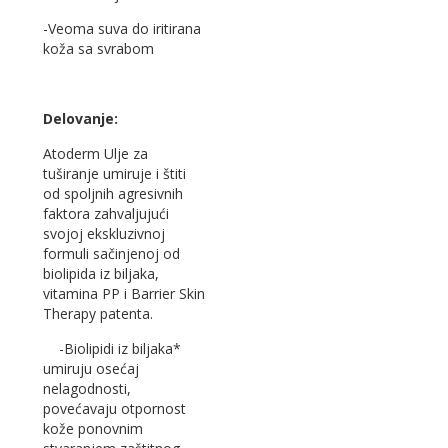
-Veoma suva do iritirana
koža sa svrabom
Delovanje:
Atoderm Ulje za
tuširanje umiruje i štiti
od spoljnih agresivnih
faktora zahvaljujući
svojoj ekskluzivnoj
formuli sačinjenoj od
biolipida iz biljaka,
vitamina PP i Barrier Skin
Therapy patenta.
-Biolipidi iz biljaka*
umiruju osećaj
nelagodnosti,
povećavaju otpornost
kože ponovnim