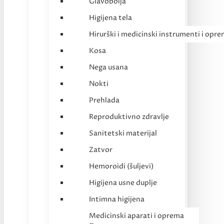
Glavobolja
Higijena tela
Hirurški i medicinski instrumenti i opr
Kosa
Nega usana
Nokti
Prehlada
Reproduktivno zdravlje
Sanitetski materijal
Zatvor
Hemoroidi (šuljevi)
Higijena usne duplje
Intimna higijena
Medicinski aparati i oprema