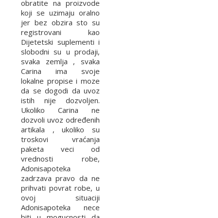
obratite na proizvode
koji se uzimaju oralno
jer bez obzira sto su
registrovani kao
Dijetetski suplementi i
slobodni su u prodaji,
svaka zemlja , svaka
Carina ima svoje
lokalne propise i moze
da se dogodi da uvoz
istih nije dozvoljen.
Ukoliko Carina ne
dozvoli uvoz određenih
artikala , ukoliko su
troskovi vraćanja
paketa veci od
vrednosti robe,
Adonisapoteka
zadrzava pravo da ne
prihvati povrat robe, u
ovoj situaciji
Adonisapoteka nece
biti u mogucnosti da