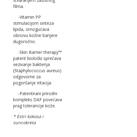
stvaranjem zaštitnog
filma.
-Vitamin PP
stimulacijom sinteza
lipida, omogućava
obnovu kožne barijere
dugoročno.
-Skin Barrier therapy™
patent biološki sprečava
vezivanje bakterija
(Staphylococcus aureus)
odgovorne za
pogoršanje iritacija.
-Patentirani prirodni
kompleks DAF povećava
prag tolerancije kože.
* Estri kokosa i
suncokreta