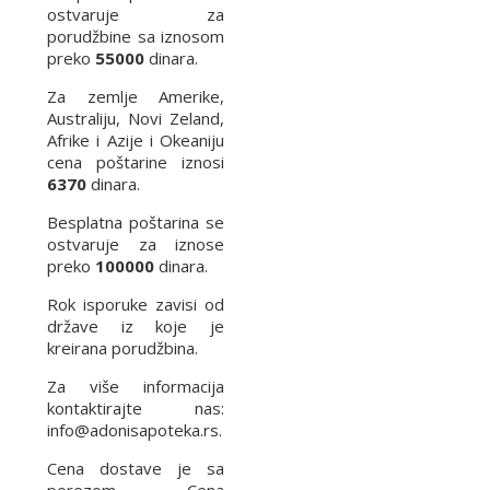
ostvaruje za
porudžbine sa iznosom
preko
55000
dinara.
Za zemlje Amerike,
Australiju, Novi Zeland,
Afrike i Azije i Okeaniju
cena poštarine iznosi
6370
dinara.
Besplatna poštarina se
ostvaruje za iznose
preko
100000
dinara.
Rok isporuke zavisi od
države iz koje je
kreirana porudžbina.
Za više informacija
kontaktirajte nas:
info@adonisapoteka.rs.
Cena dostave je sa