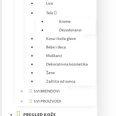
Lice
Telo
Kreme
Dezodoransi
Kosa i koža glave
Bebe i deca
Muškarci
Dekorativna kozmetika
Žene
Zaštita od sunca
SVI BRENDOVI
SVI PROIZVODI
PREGLED KOŽE