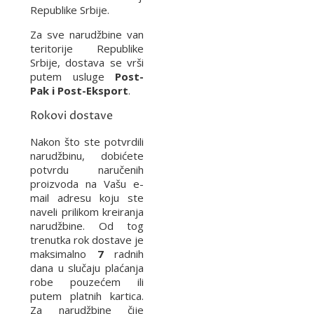
Republike Srbije.
Za sve narudžbine van
teritorije Republike
Srbije, dostava se vrši
putem usluge
Post-
Pak i Post-Eksport
.
Rokovi dostave
Nakon što ste potvrdili
narudžbinu, dobićete
potvrdu naručenih
proizvoda na Vašu e-
mail adresu koju ste
naveli prilikom kreiranja
narudžbine. Od tog
trenutka rok dostave je
maksimalno
7
radnih
dana u slučaju plaćanja
robe pouzećem ili
putem platnih kartica.
Za narudžbine čije