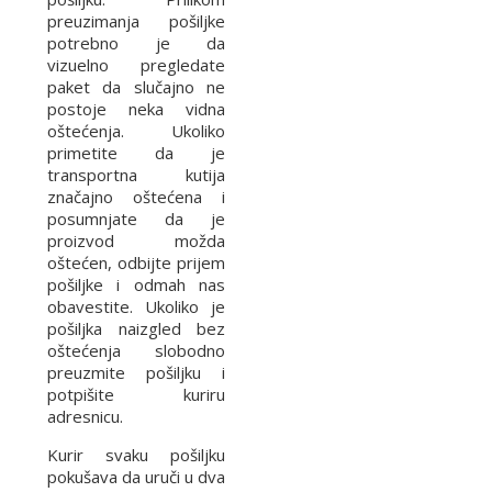
preuzimanja pošiljke
potrebno je da
vizuelno pregledate
paket da slučajno ne
postoje neka vidna
oštećenja. Ukoliko
primetite da je
transportna kutija
značajno oštećena i
posumnjate da je
proizvod možda
oštećen, odbijte prijem
pošiljke i odmah nas
obavestite. Ukoliko je
pošiljka naizgled bez
oštećenja slobodno
preuzmite pošiljku i
potpišite kuriru
adresnicu.
Kurir svaku pošiljku
pokušava da uruči u dva