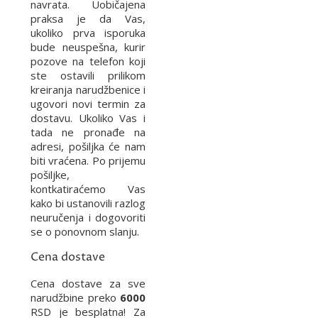
navrata. Uobičajena
praksa je da Vas,
ukoliko prva isporuka
bude neuspešna, kurir
pozove na telefon koji
ste ostavili prilikom
kreiranja narudžbenice i
ugovori novi termin za
dostavu. Ukoliko Vas i
tada ne pronađe na
adresi, pošiljka će nam
biti vraćena. Po prijemu
pošiljke,
kontkatiraćemo Vas
kako bi ustanovili razlog
neuručenja i dogovoriti
se o ponovnom slanju.
Cena dostave
Cena dostave za sve
narudžbine preko
6000
RSD je besplatna! Za