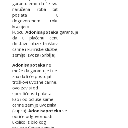
garantujemo da će sva
naručena roba biti
poslata u
dogovorenom roku
krajnjem
kupcu.
Adonisapoteka
garantuje
da u plaćenu cenu
dostave ulaze troškovi
carine i kuririske službe,
zemlje izvoza (
Srbije
).
Adonisapoteka
ne
može da garantuje i ne
zna da li će postojati
troškovi uvozne carine,
ovo zavisi od
specifičnosti paketa
kao i od odluke same
carine zemlje uvoznika
(kupca).
Adonisapoteka
se
odriče odgovornosti
ukoliko iz bilo kog
razloga Carina zemlje