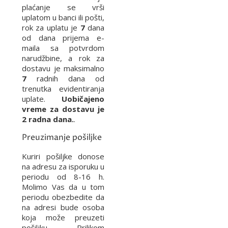
plaćanje se vrši
uplatom u banci ili pošti,
rok za uplatu je
7
dana
od dana prijema e-
maila sa potvrdom
narudžbine, a rok za
dostavu je maksimalno
7
radnih dana od
trenutka evidentiranja
uplate.
Uobičajeno
vreme za dostavu je
2 radna dana.
.
Preuzimanje pošiljke
Kuriri pošiljke donose
na adresu za isporuku u
periodu od 8-16 h.
Molimo Vas da u tom
periodu obezbedite da
na adresi bude osoba
koja može preuzeti
pošiljku. Prilikom