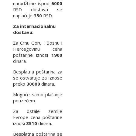
narudžbine ispod
6000
RSD dostava se
naplaćuje
350
RSD.
Za internacionalnu
dostavu:
Za Crnu Goru i Bosnu i
Hercegovinu cena
poštarine iznosi
1900
dinara.
Besplatna poštarina za
se ostvaruje za iznose
preko
30000
dinara.
Moguće samo plaćanje
pouzećem.
Za ostale zemlje
Evrope cena poštarine
iznosi
3510
dinara.
Besplatna poštarina se