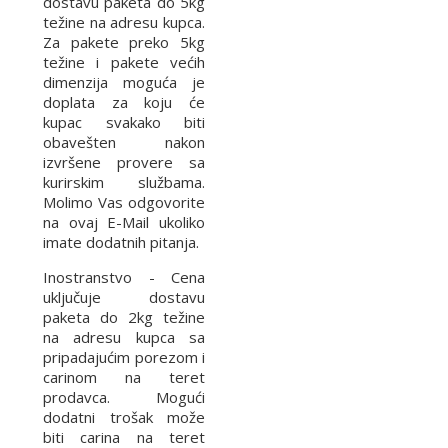
dostavu paketa do 5kg
težine na adresu kupca.
Za pakete preko 5kg
težine i pakete većih
dimenzija moguća je
doplata za koju će
kupac svakako biti
obavešten nakon
izvršene provere sa
kurirskim službama.
Molimo Vas odgovorite
na ovaj E-Mail ukoliko
imate dodatnih pitanja.
Inostranstvo - Cena
uključuje dostavu
paketa do 2kg težine
na adresu kupca sa
pripadajućim porezom i
carinom na teret
prodavca. Mogući
dodatni trošak može
biti carina na teret