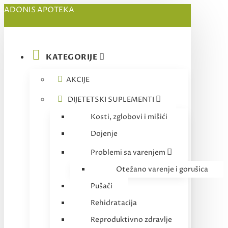
ADONIS APOTEKA
KATEGORIJE
AKCIJE
DIJETETSKI SUPLEMENTI
Kosti, zglobovi i mišići
Dojenje
Problemi sa varenjem
Otežano varenje i gorušica
Pušači
Rehidratacija
Reproduktivno zdravlje