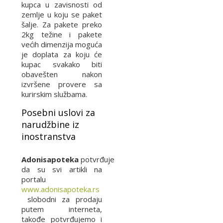
kupca u zavisnosti od
zemlje u koju se paket
šalje. Za pakete preko
2kg težine i pakete
većih dimenzija moguća
je doplata za koju će
kupac svakako biti
obavešten nakon
izvršene provere sa
kurirskim službama.
Posebni uslovi za
narudžbine iz
inostranstva
Adonisapoteka
potvrđuje
da su svi artikli na
portalu
www.adonisapoteka.rs
slobodni za prodaju
putem interneta,
takođe potvrđujemo i