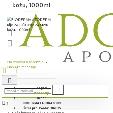
kožu, 1000ml
Na osnovu 0 recenzija.
-
Napišite recenziju
Lager:
NA STANJU
Brend:
BIODERMA LABORATOIRE
0
Šifra proizvoda:
304535
Vaša korpa je još uvek prazna!