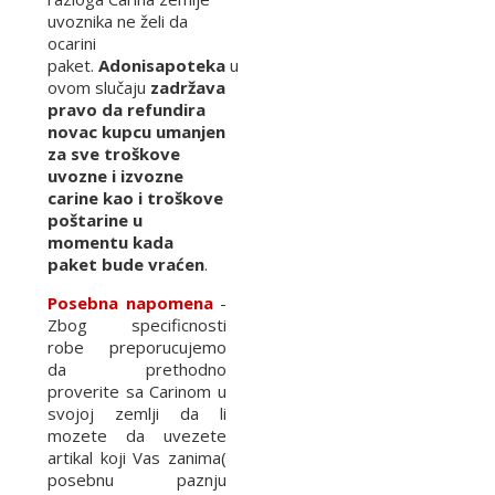
uvoznika ne želi da
ocarini
paket.
Adonisapoteka
u
ovom slučaju
zadržava
pravo da refundira
novac kupcu umanjen
za sve troškove
uvozne i izvozne
carine kao i troškove
poštarine u
momentu kada
paket bude vraćen
.
Posebna napomena
-
Zbog specificnosti
robe preporucujemo
da prethodno
proverite sa Carinom u
svojoj zemlji da li
mozete da uvezete
artikal koji Vas zanima(
posebnu paznju