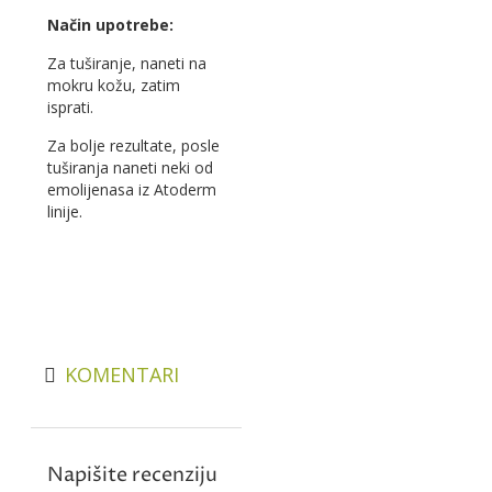
Način upotrebe:
Za tuširanje, naneti na
mokru kožu, zatim
isprati.
Za bolje rezultate, posle
tuširanja naneti neki od
emolijenasa iz Atoderm
linije.
KOMENTARI
Napišite recenziju