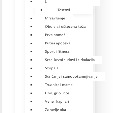
Testovi
Mršavljenje
Obolela i oštećena koža
Prva pomoć
Putna apoteka
Sport i fitness
Srce, krvni sudovi i cirkulacija
Stopala
Sunčanje i samopotamnjivanje
Trudnice i mame
Uho, grlo i nos
Vene i kapilari
Zdravlje oka