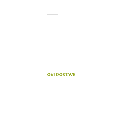
a, ali ne možemo da
 na sajtu su deo naše ponude,
vanju.
KOMENTARI
TROŠKOVI DOSTAVE