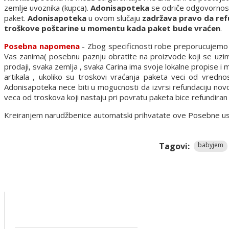
zemlje uvoznika (kupca).
Adonisapoteka
se odriče odgovornosti 
paket.
Adonisapoteka
u ovom slučaju
zadržava pravo da ref
troškove poštarine u momentu kada paket bude vraćen
.
Posebna napomena
- Zbog specificnosti robe preporucujemo d
Vas zanima( posebnu paznju obratite na proizvode koji se uzima
prodaji, svaka zemlja , svaka Carina ima svoje lokalne propise i
artikala , ukoliko su troskovi vraćanja paketa veci od vredn
Adonisapoteka nece biti u mogucnosti da izvrsi refundaciju nov
veca od troskova koji nastaju pri povratu paketa bice refundira
Kreiranjem narudžbenice automatski prihvatate ove Posebne uslov
Tagovi:
babyjem