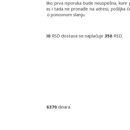
a praksa je da Vas, ukoliko prva isporuka bude neuspešna, kurir 
in za dostavu. Ukoliko Vas i tada ne pronađe na adresi, pošiljka 
euručenja i dogovoriti se o ponovnom slanju.
Za narudžbine ispod
6000
RSD dostava se naplaćuje
350
RSD.
inara.
ra.
eko
55000
dinara.
iju cena poštarine iznosi
6370
dinara.
a.