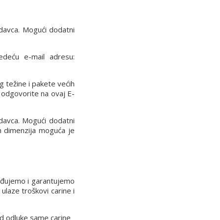
davca. Mogući dodatni
ledeću e-mail adresu:
g težine i pakete većih
 odgovorite na ovaj E-
davca. Mogući dodatni
ih dimenzija moguća je
rđujemo i garantujemo
laze troškovi carine i
 od odluke same carine