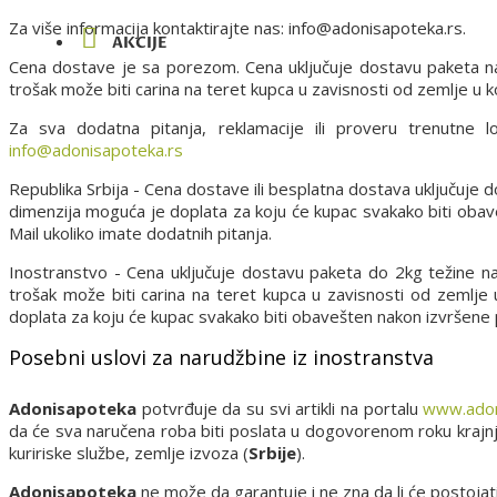
Za više informacija kontaktirajte nas: info@adonisapoteka.rs.
AKCIJE
Cena dostave je sa porezom. Cena uključuje dostavu paketa n
trošak može biti carina na teret kupca u zavisnosti od zemlje u ko
Za sva dodatna pitanja, reklamacije ili proveru trenutne 
info@adonisapoteka.rs
Republika Srbija - Cena dostave ili besplatna dostava uključuje
dimenzija moguća je doplata za koju će kupac svakako biti oba
Mail ukoliko imate dodatnih pitanja.
Inostranstvo - Cena uključuje dostavu paketa do 2kg težine n
trošak može biti carina na teret kupca u zavisnosti od zemlje
doplata za koju će kupac svakako biti obavešten nakon izvršene
Posebni uslovi za narudžbine iz inostranstva
Adonisapoteka
potvrđuje da su svi artikli na portalu
www.adon
da će sva naručena roba biti poslata u dogovorenom roku kraj
kuririske službe, zemlje izvoza (
Srbije
).
Adonisapoteka
ne može da garantuje i ne zna da li će postojat