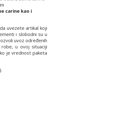
ni
e carine kao i
a uvezete artikal koji
ementi i slobodni su u
 dozvoli uvoz određenih
robe, u ovoj situaciji
iko je vrednost paketa
).