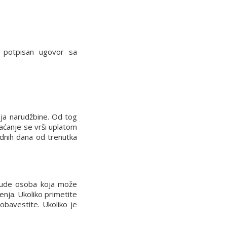
potpisan ugovor sa
nja narudžbine. Od tog
laćanje se vrši uplatom
dnih dana od trenutka
 bude osoba koja može
enja. Ukoliko primetite
obavestite. Ukoliko je