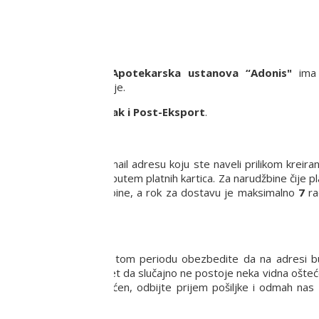
ju.
a privredno društvo
Apotekarska ustanova “Adonis"
ima 
ritoriji Republike Srbije.
rši putem usluge
Post-Pak i Post-Eksport
.
 proizvoda na Vašu e-mail adresu koju ste naveli prilikom kreira
anja robe pouzećem ili putem platnih kartica. Za narudžbine čije p
a sa potvrdom narudžbine, a rok za dostavu je maksimalno
7
ra
a dana.
.
8-16 h. Molimo Vas da u tom periodu obezbedite da na adresi
vizuelno pregledate paket da slučajno ne postoje neka vidna ošteć
e proizvod možda oštećen, odbijte prijem pošiljke i odmah nas 
pišite kuriru adresnicu.