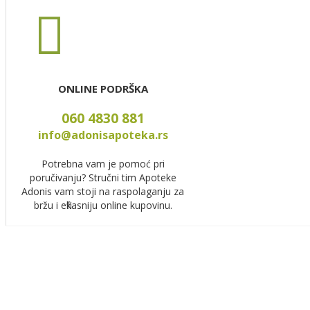
ONLINE PODRŠKA
060 4830 881
info@adonisapoteka.rs
Potrebna vam je pomoć pri
poručivanju? Stručni tim Apoteke
Adonis vam stoji na raspolaganju za
bržu i efikasniju online kupovinu.