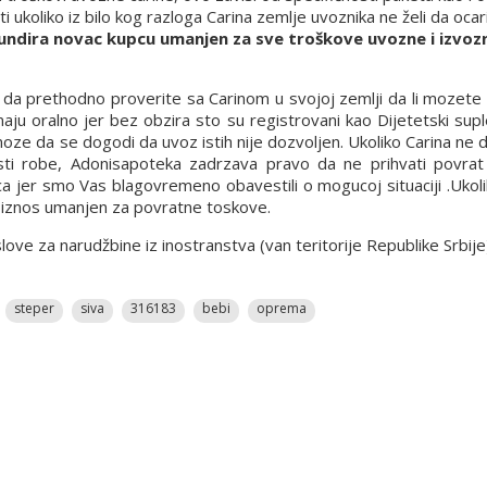
ukoliko iz bilo kog razloga Carina zemlje uvoznika ne želi da ocari
undira novac kupcu umanjen za sve troškove uvozne i izvozn
a prethodno proverite sa Carinom u svojoj zemlji da li mozete d
ju oralno jer bez obzira sto su registrovani kao Dijetetski supl
 moze da se dogodi da uvoz istih nije dozvoljen. Ukoliko Carina ne
osti robe, Adonisapoteka zadrzava pravo da ne prihvati povrat 
ca jer smo Vas blagovremeno obavestili o mogucoj situaciji .Ukol
n iznos umanjen za povratne toskove.
e za narudžbine iz inostranstva (van teritorije Republike Srbije
steper
siva
316183
bebi
oprema