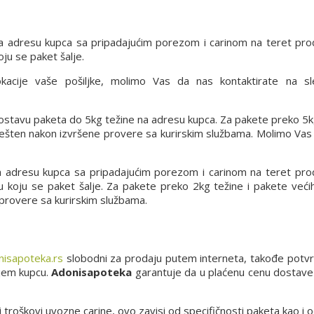
a adresu kupca sa pripadajućim porezom i carinom na teret pro
ju se paket šalje.
lokacije vaše pošiljke, molimo Vas da nas kontaktirate na s
 dostavu paketa do 5kg težine na adresu kupca. Za pakete preko 5k
vešten nakon izvršene provere sa kurirskim službama. Molimo Vas
a adresu kupca sa pripadajućim porezom i carinom na teret pro
 u koju se paket šalje. Za pakete preko 2kg težine i pakete već
 provere sa kurirskim službama.
isapoteka.rs
slobodni za prodaju putem interneta, takođe potv
njem kupcu.
Adonisapoteka
garantuje da u plaćenu cenu dostave u
i troškovi uvozne carine, ovo zavisi od specifičnosti paketa kao i