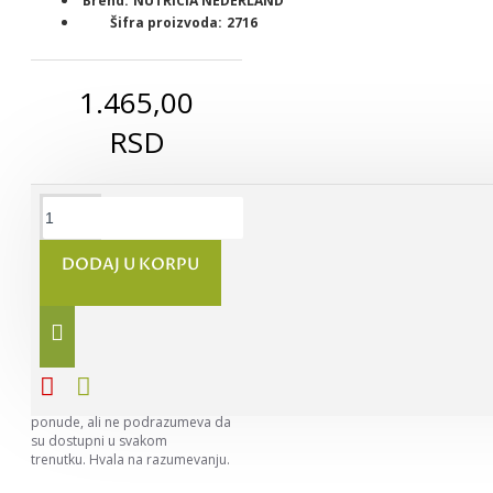
Brend:
NUTRICIA NEDERLAND
Šifra proizvoda:
2716
1.465,00
RSD
DODAJ U KORPU
Napomena:
Nastojimo da
budemo što precizniji u opisu
svih proizvoda, ali ne možemo da
garantujemo da su svi opisi
kompletni i bez greške. Svi artikli
prikazani na sajtu su deo naše
ponude, ali ne podrazumeva da
su dostupni u svakom
trenutku. Hvala na razumevanju.