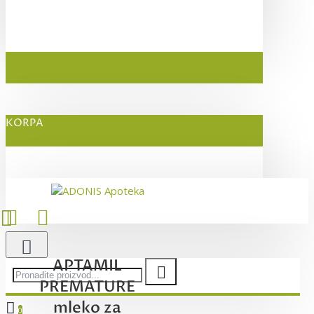
KORPA
APTAMIL
PREMATURE
mleko za
0