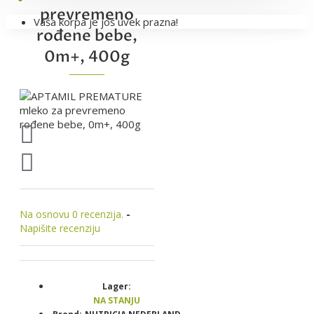
prevremeno
Vaša korpa je još uvek prazna!
rođene bebe,
0m+, 400g
Na osnovu 0 recenzija.
-
Napišite recenziju
Lager:
NA STANJU