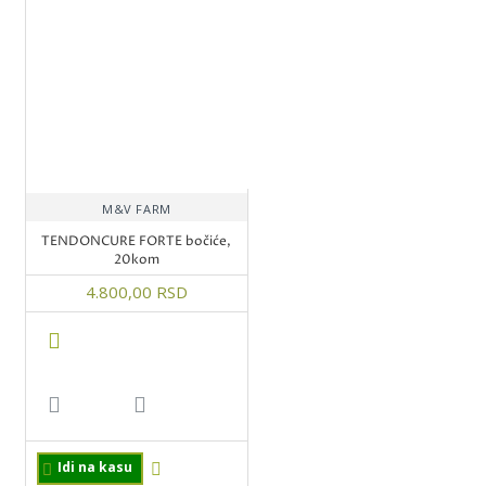
M&V FARM
TENDONCURE FORTE bočiće,
20kom
4.800,00 RSD
Idi na kasu