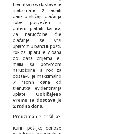
trenutka rok dostave je
maksimalno
7
radnih
dana u slučaju plaćanja
robe pouzećem ili
putem platnih kartica.
Za narudžbine čije
plaćanje se vrši
uplatom u banci ili pošti,
rok za uplatu je
7
dana
od dana prijema e-
maila sa potvrdom
narudžbine, a rok za
dostavu je maksimalno
7
radnih dana od
trenutka evidentiranja
uplate.
Uobičajeno
vreme za dostavu je
2 radna dana.
.
Preuzimanje pošiljke
Kuriri pošiljke donose
na adresu za isporuku u