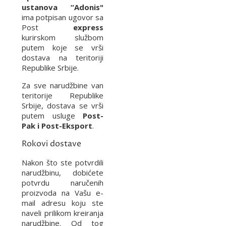
ustanova “Adonis"
ima potpisan ugovor sa
Post
express
kurirskom službom
putem koje se vrši
dostava na teritoriji
Republike Srbije.
Za sve narudžbine van
teritorije Republike
Srbije, dostava se vrši
putem usluge
Post-
Pak i Post-Eksport
.
Rokovi dostave
Nakon što ste potvrdili
narudžbinu, dobićete
potvrdu naručenih
proizvoda na Vašu e-
mail adresu koju ste
naveli prilikom kreiranja
narudžbine. Od tog