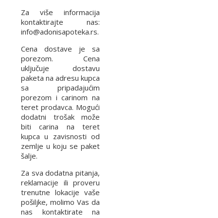
Za više informacija
kontaktirajte nas:
info@adonisapoteka.rs.
Cena dostave je sa
porezom. Cena
uključuje dostavu
paketa na adresu kupca
sa pripadajućim
porezom i carinom na
teret prodavca. Mogući
dodatni trošak može
biti carina na teret
kupca u zavisnosti od
zemlje u koju se paket
šalje.
Za sva dodatna pitanja,
reklamacije ili proveru
trenutne lokacije vaše
pošiljke, molimo Vas da
nas kontaktirate na