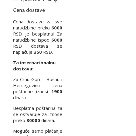
Cena dostave
Cena dostave za sve
narudžbine preko
6000
RSD je besplatna! Za
narudžbine ispod
6000
RSD dostava se
naplaćuje
350
RSD.
Za internacionalnu
dostavu:
Za Crnu Goru i Bosnu i
Hercegovinu cena
poštarine iznosi
1900
dinara.
Besplatna poštarina za
se ostvaruje za iznose
preko
30000
dinara.
Moguće samo plaćanje