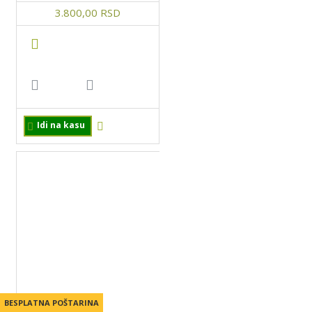
3.800,00 RSD
Idi na kasu
BESPLATNA POŠTARINA
BESPLATNA POŠTARINA