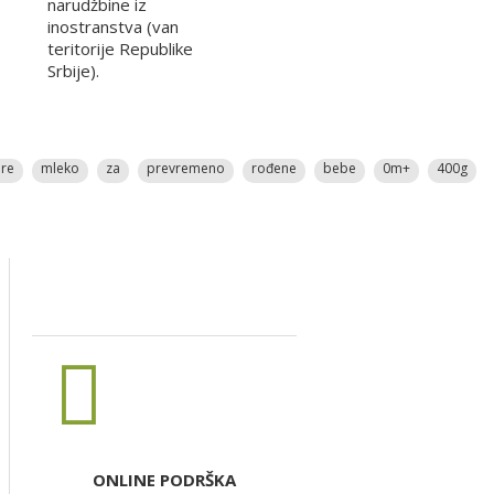
narudžbine iz
inostranstva (van
teritorije Republike
Srbije).
re
mleko
za
prevremeno
rođene
bebe
0m+
400g
ONLINE PODRŠKA