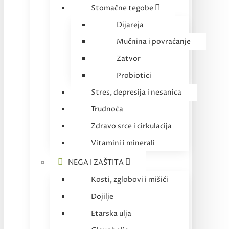
Stomačne tegobe
Dijareja
Mučnina i povraćanje
Zatvor
Probiotici
Stres, depresija i nesanica
Trudnoća
Zdravo srce i cirkulacija
Vitamini i minerali
NEGA I ZAŠTITA
Kosti, zglobovi i mišići
Dojilje
Etarska ulja