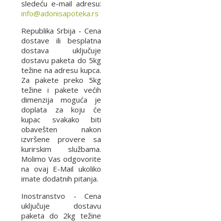
sledeću e-mail adresu:
info@adonisapoteka.rs
Republika Srbija - Cena
dostave ili besplatna
dostava uključuje
dostavu paketa do 5kg
težine na adresu kupca.
Za pakete preko 5kg
težine i pakete većih
dimenzija moguća je
doplata za koju će
kupac svakako biti
obavešten nakon
izvršene provere sa
kurirskim službama.
Molimo Vas odgovorite
na ovaj E-Mail ukoliko
imate dodatnih pitanja.
Inostranstvo - Cena
uključuje dostavu
paketa do 2kg težine