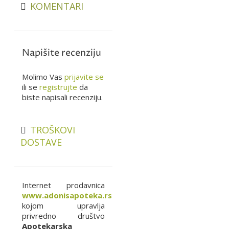
KOMENTARI
Napišite recenziju
Molimo Vas
prijavite se
ili se
registrujte
da
biste napisali recenziju.
TROŠKOVI
DOSTAVE
Internet prodavnica
www.adonisapoteka.rs
kojom upravlja
privredno društvo
Apotekarska