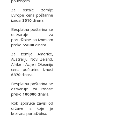
pouzećem.
Za ostale zemlje
Evrope cena poštarine
iznosi
3510
dinara.
Besplatna poštarina se
ostvaruje za
porudžbine sa iznosom
preko
55000
dinara.
Za zemlje Amerike,
Australiju, Novi Zeland,
Afrike i Azije i Okeaniju
cena poštarine iznosi
6370
dinara.
Besplatna poštarina se
ostvaruje za iznose
preko
100000
dinara.
Rok isporuke zavisi od
države iz koje je
kreirana porudžbina.