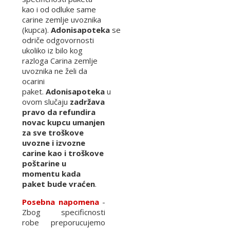
kao i od odluke same
carine zemlje uvoznika
(kupca).
Adonisapoteka
se
odriče odgovornosti
ukoliko iz bilo kog
razloga Carina zemlje
uvoznika ne želi da
ocarini
paket.
Adonisapoteka
u
ovom slučaju
zadržava
pravo da refundira
novac kupcu umanjen
za sve troškove
uvozne i izvozne
carine kao i troškove
poštarine u
momentu kada
paket bude vraćen
.
Posebna napomena
-
Zbog specificnosti
robe preporucujemo