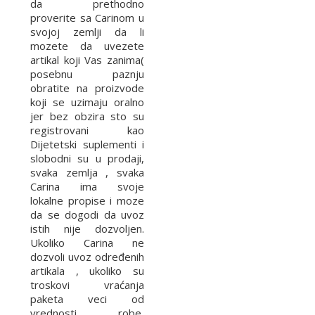
da prethodno
proverite sa Carinom u
svojoj zemlji da li
mozete da uvezete
artikal koji Vas zanima(
posebnu paznju
obratite na proizvode
koji se uzimaju oralno
jer bez obzira sto su
registrovani kao
Dijetetski suplementi i
slobodni su u prodaji,
svaka zemlja , svaka
Carina ima svoje
lokalne propise i moze
da se dogodi da uvoz
istih nije dozvoljen.
Ukoliko Carina ne
dozvoli uvoz određenih
artikala , ukoliko su
troskovi vraćanja
paketa veci od
vrednosti robe,