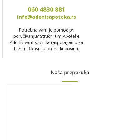
060 4830 881
info@adonisapoteka.rs
Potrebna vam je pomoć pri
poručivanju? Stručni tim Apoteke
Adonis vam stoji na raspolaganju za
bržu i efikasniju online kupovinu.
Naša preporuka