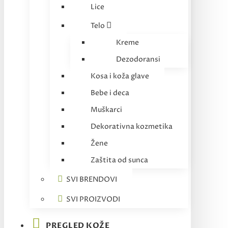
Lice
Telo
Kreme
Dezodoransi
Kosa i koža glave
Bebe i deca
Muškarci
Dekorativna kozmetika
Žene
Zaštita od sunca
SVI BRENDOVI
SVI PROIZVODI
PREGLED KOŽE