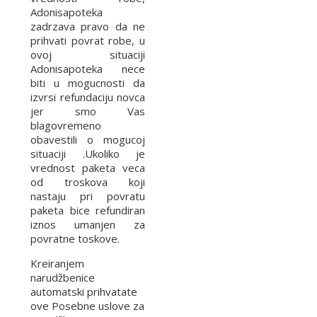
Adonisapoteka
zadrzava pravo da ne
prihvati povrat robe, u
ovoj situaciji
Adonisapoteka nece
biti u mogucnosti da
izvrsi refundaciju novca
jer smo Vas
blagovremeno
obavestili o mogucoj
situaciji .Ukoliko je
vrednost paketa veca
od troskova koji
nastaju pri povratu
paketa bice refundiran
iznos umanjen za
povratne toskove.
Kreiranjem
narudžbenice
automatski prihvatate
ove Posebne uslove za