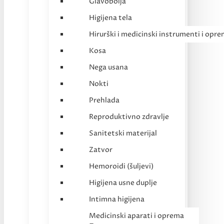
Glavobolja
Higijena tela
Hirurški i medicinski instrumenti i opr
Kosa
Nega usana
Nokti
Prehlada
Reproduktivno zdravlje
Sanitetski materijal
Zatvor
Hemoroidi (šuljevi)
Higijena usne duplje
Intimna higijena
Medicinski aparati i oprema