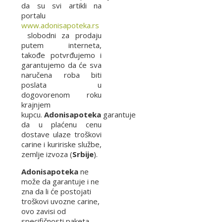
da su svi artikli na
portalu
www.adonisapoteka.rs
slobodni za prodaju
putem interneta,
takođe potvrđujemo i
garantujemo da će sva
naručena roba biti
poslata u
dogovorenom roku
krajnjem
kupcu.
Adonisapoteka
garantuje
da u plaćenu cenu
dostave ulaze troškovi
carine i kuririske službe,
zemlje izvoza (
Srbije
).
Adonisapoteka
ne
može da garantuje i ne
zna da li će postojati
troškovi uvozne carine,
ovo zavisi od
specifičnosti paketa