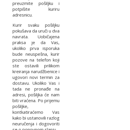
preuzmite pošiljku i
potpišite kuriru
adresnicu.
Kurir svaku pošiljku
pokušava da uruči u dva
navrata. Uobičajena
praksa je da Vas,
ukoliko prva isporuka
bude neuspešna, kurir
pozove na telefon koji
ste ostavili prilikom
kreiranja narudžbenice i
ugovori novi termin za
dostavu. Ukoliko Vas i
tada ne pronađe na
adresi, pošiljka će nam
biti vraćena. Po prijemu
pošiljke,
kontkatiraćemo Vas
kako bi ustanovili razlog
neuručenja i dogovoriti
se o ponovnom slanju.