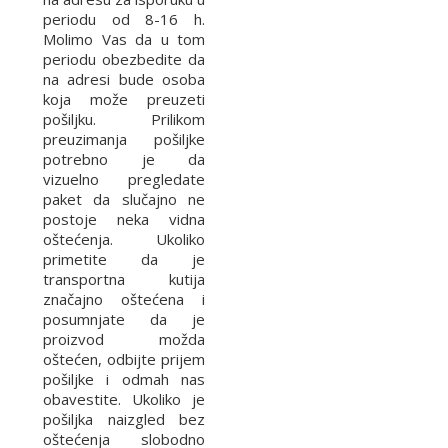
periodu od 8-16 h.
Molimo Vas da u tom
periodu obezbedite da
na adresi bude osoba
koja može preuzeti
pošiljku. Prilikom
preuzimanja pošiljke
potrebno je da
vizuelno pregledate
paket da slučajno ne
postoje neka vidna
oštećenja. Ukoliko
primetite da je
transportna kutija
značajno oštećena i
posumnjate da je
proizvod možda
oštećen, odbijte prijem
pošiljke i odmah nas
obavestite. Ukoliko je
pošiljka naizgled bez
oštećenja slobodno