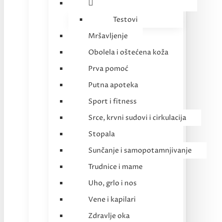
Testovi
Mršavljenje
Obolela i oštećena koža
Prva pomoć
Putna apoteka
Sport i fitness
Srce, krvni sudovi i cirkulacija
Stopala
Sunčanje i samopotamnjivanje
Trudnice i mame
Uho, grlo i nos
Vene i kapilari
Zdravlje oka