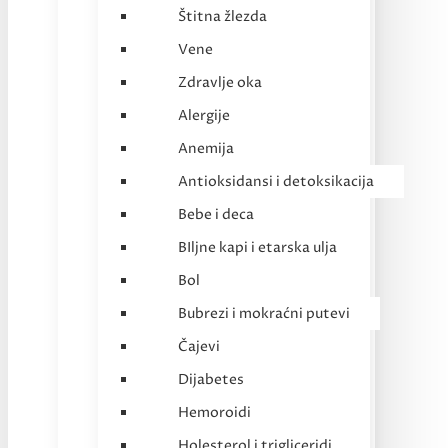
Štitna žlezda
Vene
Zdravlje oka
Alergije
Anemija
Antioksidansi i detoksikacija
Bebe i deca
BIljne kapi i etarska ulja
Bol
Bubrezi i mokraćni putevi
Čajevi
Dijabetes
Hemoroidi
Holesterol i trigliceridi