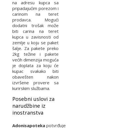
na adresu kupca sa
pripadajućim porezom i
carinom na teret
prodavca. Mogući
dodatni trošak može
biti carina na teret
kupca u zavisnosti od
zemlje u koju se paket
šalje. Za pakete preko
2kg težine i pakete
većih dimenzija moguća
je doplata za koju će
kupac svakako biti
obavešten nakon
izvršene provere sa
kurirskim službama.
Posebni uslovi za
narudžbine iz
inostranstva
Adonisapoteka
potvrđuje