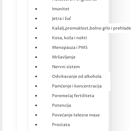
Imunitet
Jetra i žuč
Kašalj,promuklost,bolno grlo i prehlade
Kosa, koža i nokti
Menopauza i PMS
Mršavljenje
Nervni sistem
Odvikavanje od alkohola
Pamćenje i koncentracija
Poremećaj fertiliteta
Potencija
Povećanje telesne mase
Prostata