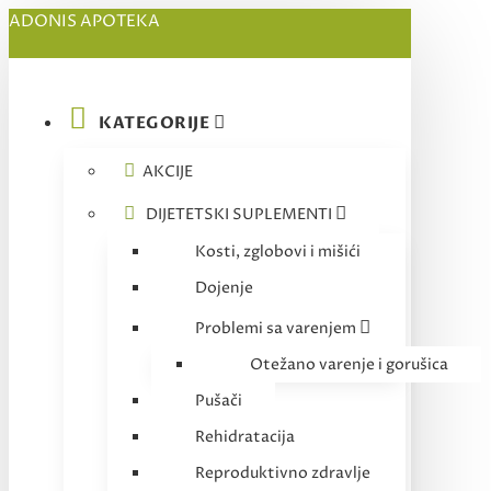
ADONIS APOTEKA
KATEGORIJE
AKCIJE
DIJETETSKI SUPLEMENTI
Kosti, zglobovi i mišići
Dojenje
Problemi sa varenjem
Otežano varenje i gorušica
Pušači
Rehidratacija
Reproduktivno zdravlje