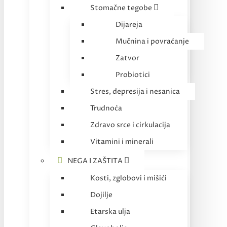
Stomačne tegobe
Dijareja
Mučnina i povraćanje
Zatvor
Probiotici
Stres, depresija i nesanica
Trudnoća
Zdravo srce i cirkulacija
Vitamini i minerali
NEGA I ZAŠTITA
Kosti, zglobovi i mišići
Dojilje
Etarska ulja