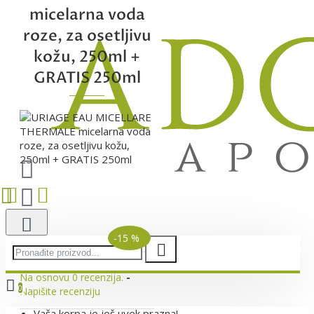
micelarna voda
roze, za osetljivu
kožu, 250ml +
GRATIS 250ml
-15 %
Na osnovu 0 recenzija.
-
0
Napišite recenziju
Vaša korpa je još uvek prazna!