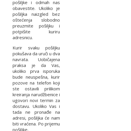
pošiljke i odmah nas
obavestite. Ukoliko je
pošiljka naizgled bez
oštećenja slobodno
preuzmite pošiljku i
potpišite kuriru
adresnicu.
Kurir svaku pošiljku
pokušava da uruči u dva
navrata. Uobičajena
praksa je da Vas,
ukoliko prva isporuka
bude neuspešna, kurir
pozove na telefon koji
ste ostavili prilikom
kreiranja narudžbenice i
ugovori novi termin za
dostavu. Ukoliko Vas i
tada ne pronađe na
adresi, pošiljka će nam
biti vraćena. Po prijemu
pošiljke,