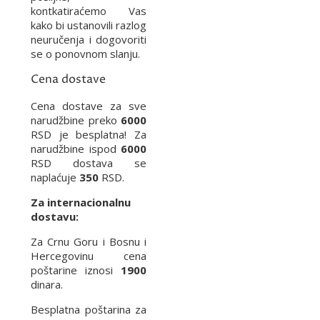
kontkatiraćemo Vas
kako bi ustanovili razlog
neuručenja i dogovoriti
se o ponovnom slanju.
Cena dostave
Cena dostave za sve
narudžbine preko
6000
RSD je besplatna! Za
narudžbine ispod
6000
RSD dostava se
naplaćuje
350
RSD.
Za internacionalnu
dostavu:
Za Crnu Goru i Bosnu i
Hercegovinu cena
poštarine iznosi
1900
dinara.
Besplatna poštarina za