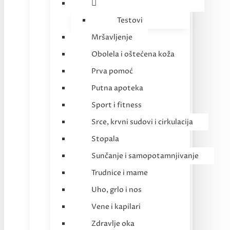
Testovi
Mršavljenje
Obolela i oštećena koža
Prva pomoć
Putna apoteka
Sport i fitness
Srce, krvni sudovi i cirkulacija
Stopala
Sunčanje i samopotamnjivanje
Trudnice i mame
Uho, grlo i nos
Vene i kapilari
Zdravlje oka