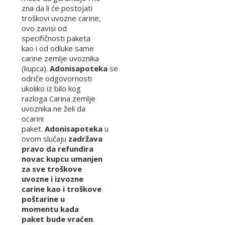
zna da li će postojati
troškovi uvozne carine,
ovo zavisi od
specifičnosti paketa
kao i od odluke same
carine zemlje uvoznika
(kupca).
Adonisapoteka
se
odriče odgovornosti
ukoliko iz bilo kog
razloga Carina zemlje
uvoznika ne želi da
ocarini
paket.
Adonisapoteka
u
ovom slučaju
zadržava
pravo da refundira
novac kupcu umanjen
za sve troškove
uvozne i izvozne
carine kao i troškove
poštarine u
momentu kada
paket bude vraćen
.