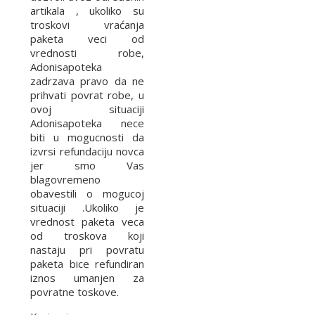
artikala , ukoliko su
troskovi vraćanja
paketa veci od
vrednosti robe,
Adonisapoteka
zadrzava pravo da ne
prihvati povrat robe, u
ovoj situaciji
Adonisapoteka nece
biti u mogucnosti da
izvrsi refundaciju novca
jer smo Vas
blagovremeno
obavestili o mogucoj
situaciji .Ukoliko je
vrednost paketa veca
od troskova koji
nastaju pri povratu
paketa bice refundiran
iznos umanjen za
povratne toskove.