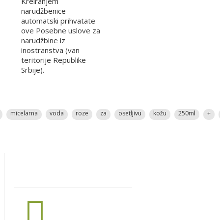
Kreiranjem
narudžbenice
automatski prihvatate
ove Posebne uslove za
narudžbine iz
inostranstva (van
teritorije Republike
Srbije).
micelarna
voda
roze
za
osetljivu
kožu
250ml
+