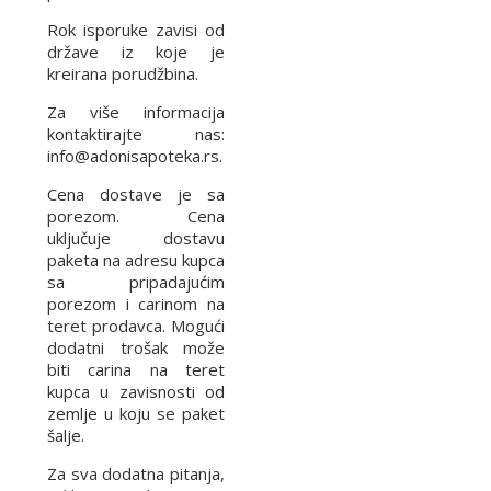
Rok isporuke zavisi od
države iz koje je
kreirana porudžbina.
Za više informacija
kontaktirajte nas:
info@adonisapoteka.rs.
Cena dostave je sa
porezom. Cena
uključuje dostavu
paketa na adresu kupca
sa pripadajućim
porezom i carinom na
teret prodavca. Mogući
dodatni trošak može
biti carina na teret
kupca u zavisnosti od
zemlje u koju se paket
šalje.
Za sva dodatna pitanja,