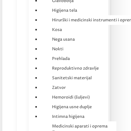
Glavobolja
Higijena tela
Hirurški i medicinski instrumenti i opr
Kosa
Nega usana
Nokti
Prehlada
Reproduktivno zdravlje
Sanitetski materijal
Zatvor
Hemoroidi (šuljevi)
Higijena usne duplje
Intimna higijena
Medicinski aparati i oprema