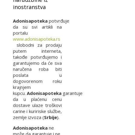
inostranstva
Adonisapoteka
potvrđuje
da su svi artikli na
portalu
www.adonisapoteka.rs
slobodni za prodaju
putem interneta,
takođe potvrđujemo i
garantujemo da će sva
naručena roba biti
poslata u
dogovorenom roku
krajnjem
kupcu.
Adonisapoteka
garantuje
da u plaćenu cenu
dostave ulaze troškovi
carine i kuririske službe,
zemlje izvoza (
Srbije
).
Adonisapoteka
ne
može da garantuje i ne