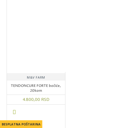
M&V FARM
TENDONCURE FORTE bočiće,
20kom
4.800,00 RSD
BESPLATNA POŠTARINA
BESPLATNA POŠTARINA