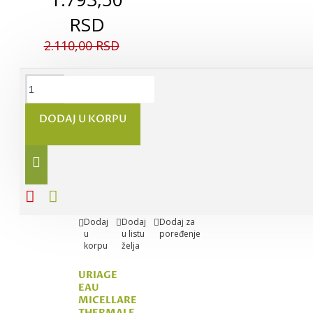
RSD
2.110,00 RSD
URIAGE
EAU
DODAJ U KORPU
THERMALE
H.A.
BOOSTER
serum za
lice, 30ml
2.740,00
2.329,00
RSD
RSD
Dodaj
Dodaj
Dodaj za
u
u listu
poređenje
korpu
želja
URIAGE
EAU
MICELLARE
THERMALE