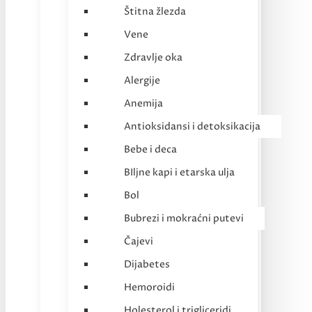
Štitna žlezda
Vene
Zdravlje oka
Alergije
Anemija
Antioksidansi i detoksikacija
Bebe i deca
BIljne kapi i etarska ulja
Bol
Bubrezi i mokraćni putevi
Čajevi
Dijabetes
Hemoroidi
Holesterol i trigliceridi