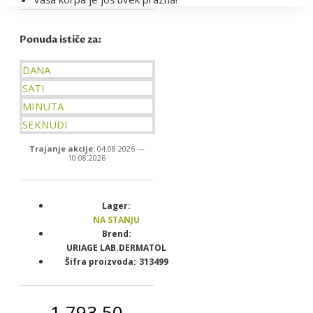
Ponuda ističe za:
DANA
SATI
MINUTA
SEKNUDI
Trajanje akcije:
04.08.2026 —
10.08.2026
Lager:
NA STANJU
Brend:
URIAGE LAB.DERMATOL
Šifra proizvoda:
313499
1.793,50