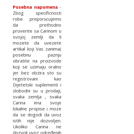
Posebna napomena
-
Zbog specificnosti
robe preporucujemo
da prethodno
proverite sa Carinom u
svojoj zemlji da li
mozete da uvezete
artikal koji Vas zanima(
posebnu paznju
obratite na proizvode
koji se uzimaju oralno
jer bez obzira sto su
registrovani kao
Dijetetski suplementi i
slobodni su u prodaji,
svaka zemlja , svaka
Carina ima svoje
lokalne propise i moze
da se dogodi da uvoz
istih nije dozvoljen.
Ukoliko Carina ne
dozvoli uvoz određenih