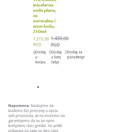
micelarna
voda plava,
za
normalnu i
suvu kožu,
250ml
1.430,00
1.215,50
RSD
RSD
Dodaj
Dodaj
Dodaj za
u
u listu
poređenje
korpu
želja
Napomena:
Nastojimo da
budemo što precizniji u opisu
svih proizvoda, ali ne možemo da
garantujemo da su svi opisi
kompletni i bez greške. Svi artikli
prikazani na sajtu su deo naše