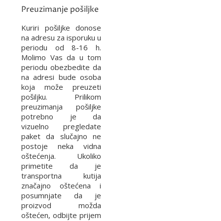
Preuzimanje pošiljke
Kuriri pošiljke donose
na adresu za isporuku u
periodu od 8-16 h.
Molimo Vas da u tom
periodu obezbedite da
na adresi bude osoba
koja može preuzeti
pošiljku. Prilikom
preuzimanja pošiljke
potrebno je da
vizuelno pregledate
paket da slučajno ne
postoje neka vidna
oštećenja. Ukoliko
primetite da je
transportna kutija
značajno oštećena i
posumnjate da je
proizvod možda
oštećen, odbijte prijem