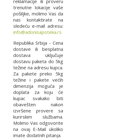
reklamacije ili proveru
trenutne lokacije vaše
pošiljke, molimo Vas da
nas kontaktirate na
sledeću e-mail adresu:
info@adonisapoteka.rs
Republika Srbija - Cena
dostave ili besplatna
dostava uključuje
dostavu paketa do 5kg
težine na adresu kupca.
Za pakete preko 5kg
težine i pakete većih
dimenzija moguća je
doplata za koju će
kupac svakako biti
obavešten nakon
izvršene provere sa
kurirskim službama.
Molimo Vas odgovorite
na ovaj E-Mail ukoliko
imate dodatnih pitanja.