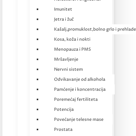
Imunitet
Jetra i žuč
Kašalj,promuklost,bolno grlo i prehlade
Kosa, koža i nokti
Menopauza i PMS
Mršavljenje
Nervni sistem
Odvikavanje od alkohola
Pamćenje i koncentracija
Poremećaj fertiliteta
Potencija
Povećanje telesne mase
Prostata