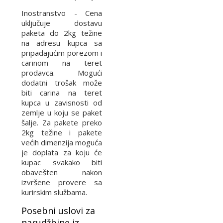
Inostranstvo - Cena
uključuje dostavu
paketa do 2kg težine
na adresu kupca sa
pripadajućim porezom i
carinom na teret
prodavca. Mogući
dodatni trošak može
biti carina na teret
kupca u zavisnosti od
zemlje u koju se paket
šalje. Za pakete preko
2kg težine i pakete
većih dimenzija moguća
je doplata za koju će
kupac svakako biti
obavešten nakon
izvršene provere sa
kurirskim službama.
Posebni uslovi za
narudžbine iz