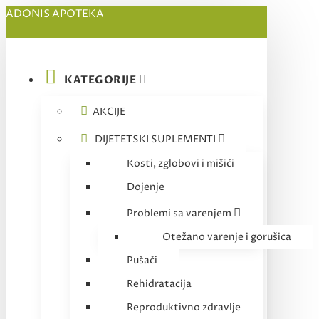
ADONIS APOTEKA
KATEGORIJE
AKCIJE
DIJETETSKI SUPLEMENTI
Kosti, zglobovi i mišići
Dojenje
Problemi sa varenjem
Otežano varenje i gorušica
Pušači
Rehidratacija
Reproduktivno zdravlje