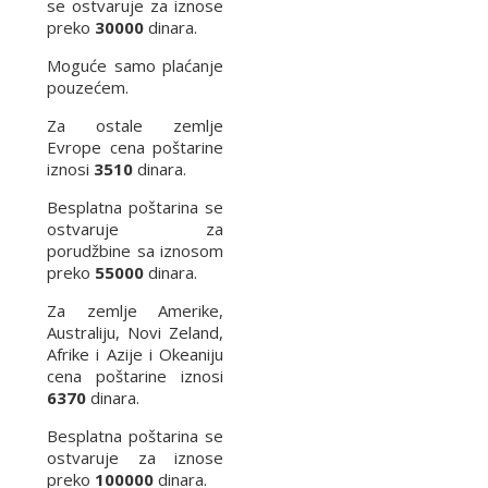
se ostvaruje za iznose
preko
30000
dinara.
Moguće samo plaćanje
pouzećem.
Za ostale zemlje
Evrope cena poštarine
iznosi
3510
dinara.
Besplatna poštarina se
ostvaruje za
porudžbine sa iznosom
preko
55000
dinara.
Za zemlje Amerike,
Australiju, Novi Zeland,
Afrike i Azije i Okeaniju
cena poštarine iznosi
6370
dinara.
Besplatna poštarina se
ostvaruje za iznose
preko
100000
dinara.