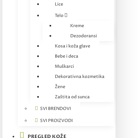
Lice
Telo
Kreme
Dezodoransi
Kosa i koža glave
Bebe i deca
Muškarci
Dekorativna kozmetika
Žene
Zaštita od sunca
SVI BRENDOVI
SVI PROIZVODI
PREGLED KOŽE