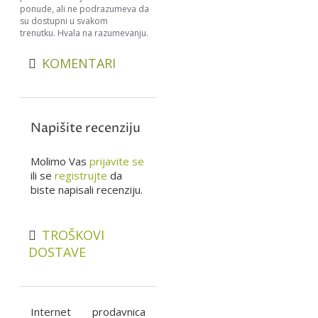
ponude, ali ne podrazumeva da
su dostupni u svakom
trenutku. Hvala na razumevanju.
KOMENTARI
Napišite recenziju
Molimo Vas
prijavite se
ili se
registrujte
da
biste napisali recenziju.
TROŠKOVI
DOSTAVE
Internet prodavnica