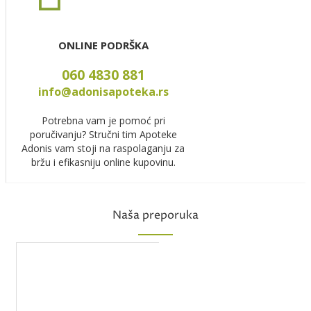
ONLINE PODRŠKA
060 4830 881
info@adonisapoteka.rs
Potrebna vam je pomoć pri
poručivanju? Stručni tim Apoteke
Adonis vam stoji na raspolaganju za
bržu i efikasniju online kupovinu.
Naša preporuka