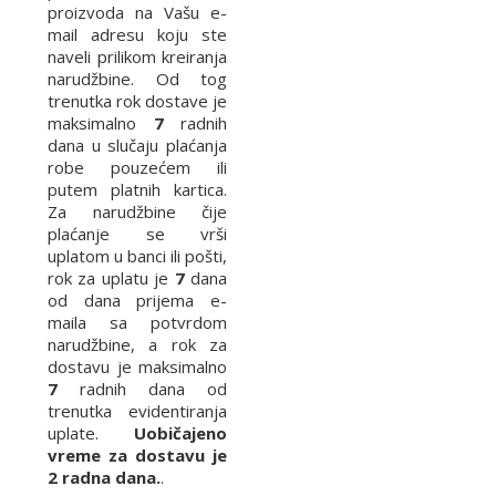
proizvoda na Vašu e-
mail adresu koju ste
naveli prilikom kreiranja
narudžbine. Od tog
trenutka rok dostave je
maksimalno
7
radnih
dana u slučaju plaćanja
robe pouzećem ili
putem platnih kartica.
Za narudžbine čije
plaćanje se vrši
uplatom u banci ili pošti,
rok za uplatu je
7
dana
od dana prijema e-
maila sa potvrdom
narudžbine, a rok za
dostavu je maksimalno
7
radnih dana od
trenutka evidentiranja
uplate.
Uobičajeno
vreme za dostavu je
2 radna dana.
.