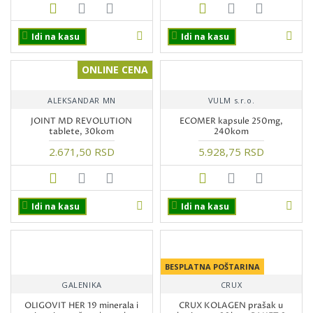
Idi na kasu
Idi na kasu
ONLINE CENA
ALEKSANDAR MN
VULM s.r.o.
JOINT MD REVOLUTION
ECOMER kapsule 250mg,
tablete, 30kom
240kom
2.671,50 RSD
5.928,75 RSD
Idi na kasu
Idi na kasu
BESPLATNA POŠTARINA
GALENIKA
CRUX
OLIGOVIT HER 19 minerala i
CRUX KOLAGEN prašak u