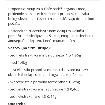
Propomucil sirup za pušače sadrži organski med,
polifenole sa N-acetilcisteinom i propolis. Ekstrakti
belog sleza, jagorčevine i nane olakšavaju disanje kod
pušača.
Polifenoli sa N-acetilcisteinom deluju mukolitički,
pomažu kod iskašljavanja šlajma, imaju antimikrobno i
antiseptičko dejstvo, čineći imunitet jačim.
Sastav (na 12ml sirupa):
-tečni ekstrakt korena belog sleza 1:5 1,85g
-med 1,48g
-suvi ekstrakt propolisa (standardizovano na 12%
ukupnih fenola) 102mg od toga 12,2mg fenola
-N-acetilcistein prirodno fermentisan 102mg
-tečni ekstrakt korena jagorčevine 1:2 0,46g
-tečni ekstrakt nane 1:3 0,44g
Upotreba: