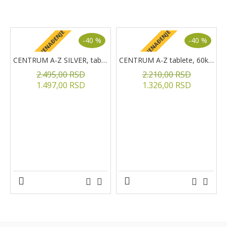
PROIZVODI NA AKCIJI
+ POKLON IZNENAĐENJE
+ POKLON IZNENAĐENJE
+
-40 %
-40 %
CENTRUM A-Z SILVER, tablete, 60kom.
CENTRUM A-Z tablete, 60kom
2.495,00 RSD
2.210,00 RSD
1.497,00 RSD
1.326,00 RSD