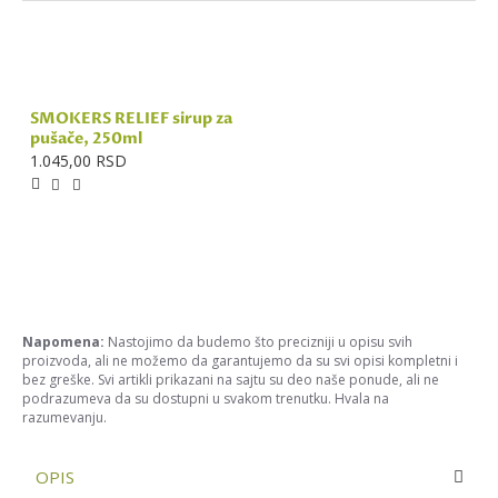
SMOKERS RELIEF sirup za
pušače, 250ml
1.045,00 RSD
Napomena:
Nastojimo da budemo što precizniji u opisu svih
proizvoda, ali ne možemo da garantujemo da su svi opisi kompletni i
bez greške. Svi artikli prikazani na sajtu su deo naše ponude, ali ne
podrazumeva da su dostupni u svakom trenutku. Hvala na
razumevanju.
OPIS