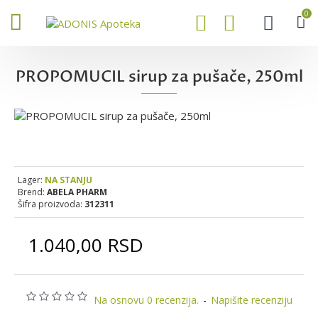
0
PROPOMUCIL sirup za pušače, 250ml
Lager:
NA STANJU
Brend:
ABELA PHARM
Šifra proizvoda:
312311
1.040,00 RSD
Na osnovu 0 recenzija.
-
Napišite recenziju