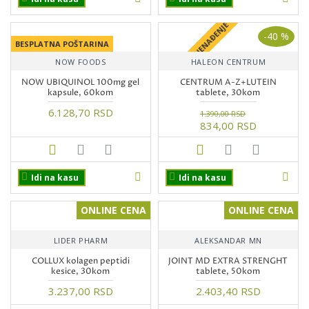
+ POKLON IZNENAĐENJE
-40 %
BESPLATNA POŠTARINA
NOW FOODS
HALEON CENTRUM
NOW UBIQUINOL 100mg gel
CENTRUM A-Z+LUTEIN
kapsule, 60kom
tablete, 30kom
6.128,70 RSD
1.390,00 RSD
834,00 RSD
Idi na kasu
Idi na kasu
ONLINE CENA
ONLINE CENA
LIDER PHARM
ALEKSANDAR MN
COLLUX kolagen peptidi
JOINT MD EXTRA STRENGHT
kesice, 30kom
tablete, 50kom
3.237,00 RSD
2.403,40 RSD