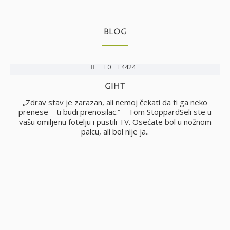
BLOG
0
4424
GIHT
no
„Zdrav stav je zarazan, ali nemoj čekati da ti ga neko
i
prenese – ti budi prenosilac.” – Tom StoppardSeli ste u
vašu omiljenu fotelju i pustili TV. Osećate bol u nožnom
palcu, ali bol nije ja..
j