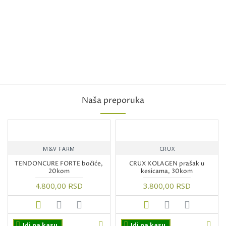
Naša preporuka
M&V FARM
CRUX
TENDONCURE FORTE bočiće,
CRUX KOLAGEN prašak u
20kom
kesicama, 30kom
4.800,00 RSD
3.800,00 RSD
Idi na kasu
Idi na kasu