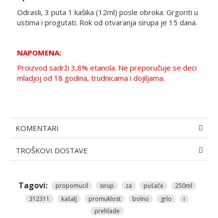
Odrasli, 3 puta 1 kašika (12ml) posle obroka. Grgoriti u
ustima i progutati. Rok od otvaranja sirupa je 15 dana.
NAPOMENA:
Proizvod sadrži 3,8% etanola. Ne preporučuje se deci
mladjoj od 18 godina, trudnicama i dojiljama.
KOMENTARI
TROŠKOVI DOSTAVE
Tagovi:
propomucil
sirup
za
pušače
250ml
312311
kašalj
promuklost
bolno
grlo
i
prehlade