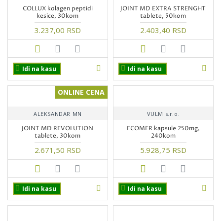
COLLUX kolagen peptidi
JOINT MD EXTRA STRENGHT
kesice, 30kom
tablete, 50kom
3.237,00 RSD
2.403,40 RSD
Idi na kasu
Idi na kasu
ONLINE CENA
ALEKSANDAR MN
VULM s.r.o.
JOINT MD REVOLUTION
ECOMER kapsule 250mg,
tablete, 30kom
240kom
2.671,50 RSD
5.928,75 RSD
Idi na kasu
Idi na kasu