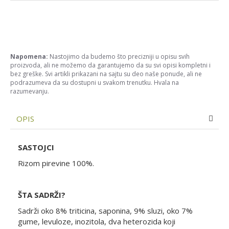
Napomena:
Nastojimo da budemo što precizniji u opisu svih
proizvoda, ali ne možemo da garantujemo da su svi opisi kompletni i
bez greške. Svi artikli prikazani na sajtu su deo naše ponude, ali ne
podrazumeva da su dostupni u svakom trenutku. Hvala na
razumevanju.
OPIS
SASTOJCI
Rizom pirevine 100%.
ŠTA SADRŽI?
Sadrži oko 8% triticina, saponina, 9% sluzi, oko 7%
gume, levuloze, inozitola, dva heterozida koji