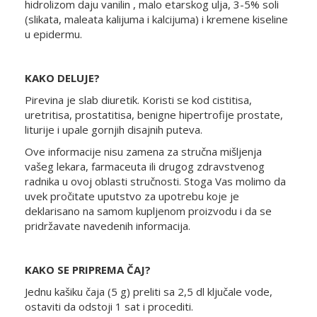
hidrolizom daju vanilin , malo etarskog ulja, 3-5% soli
(slikata, maleata kalijuma i kalcijuma) i kremene kiseline
u epidermu.
KAKO DELUJE?
Pirevina je slab diuretik. Koristi se kod cistitisa,
uretritisa, prostatitisa, benigne hipertrofije prostate,
liturije i upale gornjih disajnih puteva.
Ove informacije nisu zamena za stručna mišljenja
vašeg lekara, farmaceuta ili drugog zdravstvenog
radnika u ovoj oblasti stručnosti. Stoga Vas molimo da
uvek pročitate uputstvo za upotrebu koje je
deklarisano na samom kupljenom proizvodu i da se
pridržavate navedenih informacija.
KAKO SE PRIPREMA ČAJ?
Jednu kašiku čaja (5 g) preliti sa 2,5 dl ključale vode,
ostaviti da odstoji 1 sat i procediti.