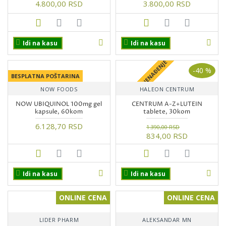
4.800,00 RSD
3.800,00 RSD
Idi na kasu
Idi na kasu
+ POKLON IZNENAĐENJE
-40 %
BESPLATNA POŠTARINA
NOW FOODS
HALEON CENTRUM
NOW UBIQUINOL 100mg gel
CENTRUM A-Z+LUTEIN
kapsule, 60kom
tablete, 30kom
6.128,70 RSD
1.390,00 RSD
834,00 RSD
Idi na kasu
Idi na kasu
ONLINE CENA
ONLINE CENA
LIDER PHARM
ALEKSANDAR MN