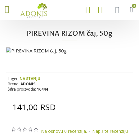
0
PIREVINA RIZOM čaj, 50g
Lager:
NA STANJU
Brend:
ADONIS
Šifra proizvoda:
16444
141,00 RSD
Na osnovu 0 recenzija.
-
Napišite recenziju