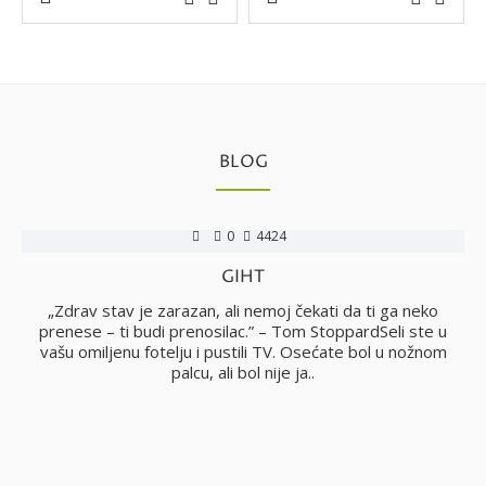
BLOG
0
4424
GIHT
no
„Zdrav stav je zarazan, ali nemoj čekati da ti ga neko
i
prenese – ti budi prenosilac.” – Tom StoppardSeli ste u
vašu omiljenu fotelju i pustili TV. Osećate bol u nožnom
palcu, ali bol nije ja..