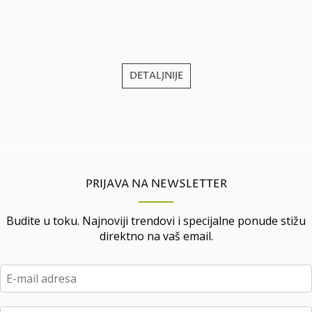
j
DETALJNIJE
PRIJAVA NA NEWSLETTER
Budite u toku. Najnoviji trendovi i specijalne ponude stižu
direktno na vaš email.