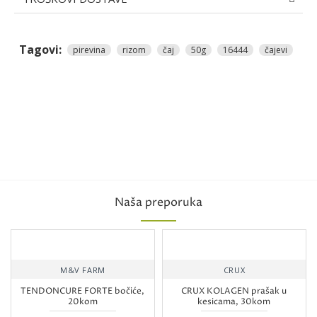
Tagovi:
pirevina
rizom
čaj
50g
16444
čajevi
Naša preporuka
M&V FARM
CRUX
TENDONCURE FORTE bočiće,
CRUX KOLAGEN prašak u
20kom
kesicama, 30kom