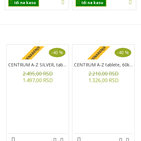
Idi na kasu
Idi na kasu
PROIZVODI NA AKCIJI
+ POKLON IZNENAĐENJE
+ POKLON IZNENAĐENJE
+
-40 %
-40 %
CENTRUM A-Z SILVER, tablete, 60kom.
CENTRUM A-Z tablete, 60kom
2.495,00 RSD
2.210,00 RSD
1.497,00 RSD
1.326,00 RSD