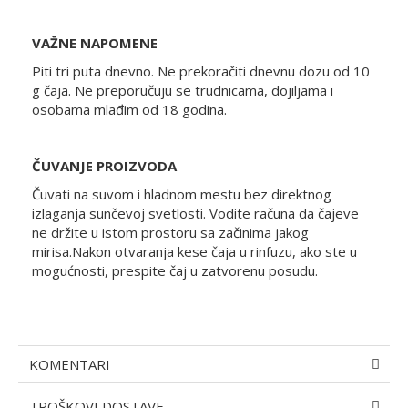
VAŽNE NAPOMENE
Piti tri puta dnevno. Ne prekoračiti dnevnu dozu od 10
g čaja. Ne preporučuju se trudnicama, dojiljama i
osobama mlađim od 18 godina.
ČUVANJE PROIZVODA
Čuvati na suvom i hladnom mestu bez direktnog
izlaganja sunčevoj svetlosti. Vodite računa da čajeve
ne držite u istom prostoru sa začinima jakog
mirisa.Nakon otvaranja kese čaja u rinfuzu, ako ste u
mogućnosti, prespite čaj u zatvorenu posudu.
KOMENTARI
TROŠKOVI DOSTAVE