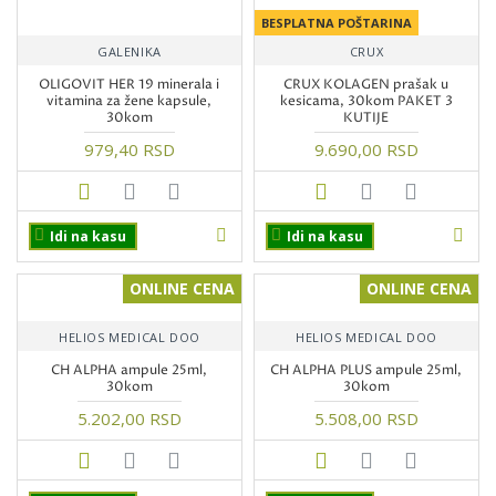
BESPLATNA POŠTARINA
GALENIKA
CRUX
OLIGOVIT HER 19 minerala i
CRUX KOLAGEN prašak u
vitamina za žene kapsule,
kesicama, 30kom PAKET 3
30kom
KUTIJE
979,40 RSD
9.690,00 RSD
Idi na kasu
Idi na kasu
ONLINE CENA
ONLINE CENA
HELIOS MEDICAL DOO
HELIOS MEDICAL DOO
CH ALPHA ampule 25ml,
CH ALPHA PLUS ampule 25ml,
30kom
30kom
5.202,00 RSD
5.508,00 RSD