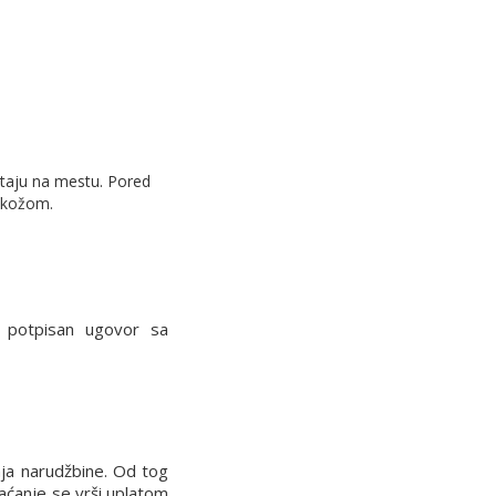
ostaju na mestu. Pored
a kožom.
potpisan ugovor sa
nja narudžbine. Od tog
laćanje se vrši uplatom