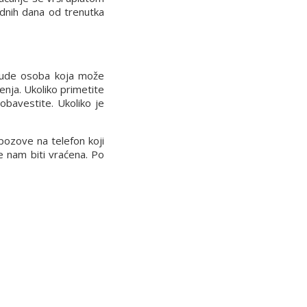
dnih dana od trenutka
 bude osoba koja može
enja. Ukoliko primetite
obavestite. Ukoliko je
pozove na telefon koji
će nam biti vraćena. Po