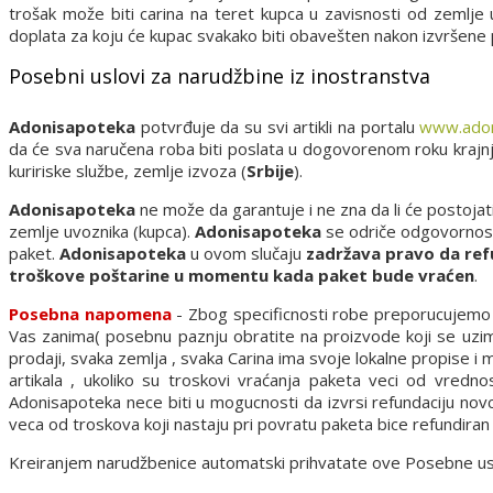
trošak može biti carina na teret kupca u zavisnosti od zemlje
doplata za koju će kupac svakako biti obavešten nakon izvršene
Posebni uslovi za narudžbine iz inostranstva
Adonisapoteka
potvrđuje da su svi artikli na portalu
www.adon
da će sva naručena roba biti poslata u dogovorenom roku kraj
kuririske službe, zemlje izvoza (
Srbije
).
Adonisapoteka
ne može da garantuje i ne zna da li će postojat
zemlje uvoznika (kupca).
Adonisapoteka
se odriče odgovornosti 
paket.
Adonisapoteka
u ovom slučaju
zadržava pravo da ref
troškove poštarine u momentu kada paket bude vraćen
.
Posebna napomena
- Zbog specificnosti robe preporucujemo d
Vas zanima( posebnu paznju obratite na proizvode koji se uzima
prodaji, svaka zemlja , svaka Carina ima svoje lokalne propise i
artikala , ukoliko su troskovi vraćanja paketa veci od vredn
Adonisapoteka nece biti u mogucnosti da izvrsi refundaciju nov
veca od troskova koji nastaju pri povratu paketa bice refundira
Kreiranjem narudžbenice automatski prihvatate ove Posebne uslov