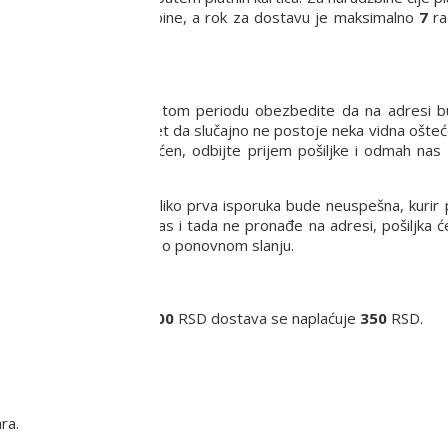
a sa potvrdom narudžbine, a rok za dostavu je maksimalno
7
ra
a dana.
.
8-16 h. Molimo Vas da u tom periodu obezbedite da na adresi
vizuelno pregledate paket da slučajno ne postoje neka vidna ošteć
e proizvod možda oštećen, odbijte prijem pošiljke i odmah nas 
pišite kuriru adresnicu.
a praksa je da Vas, ukoliko prva isporuka bude neuspešna, kurir 
in za dostavu. Ukoliko Vas i tada ne pronađe na adresi, pošiljka 
euručenja i dogovoriti se o ponovnom slanju.
Za narudžbine ispod
6000
RSD dostava se naplaćuje
350
RSD.
inara.
ra.