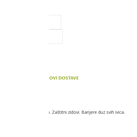
a, ali ne možemo da
 na sajtu su deo naše ponude,
vanju.
KOMENTARI
TROŠKOVI DOSTAVE
u. Brzoupijajuće jezgro. Zaštitni zidovi. Barijere duz svih ivica.