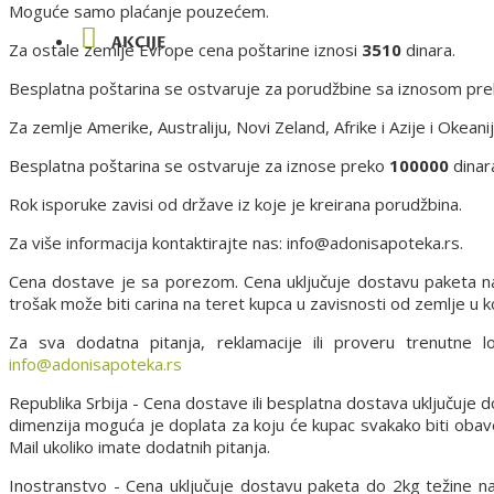
Moguće samo plaćanje pouzećem.
AKCIJE
Za ostale zemlje Evrope cena poštarine iznosi
3510
dinara.
Besplatna poštarina se ostvaruje za porudžbine sa iznosom pr
Za zemlje Amerike, Australiju, Novi Zeland, Afrike i Azije i Okean
Besplatna poštarina se ostvaruje za iznose preko
100000
dinar
Rok isporuke zavisi od države iz koje je kreirana porudžbina.
Za više informacija kontaktirajte nas: info@adonisapoteka.rs.
Cena dostave je sa porezom. Cena uključuje dostavu paketa n
trošak može biti carina na teret kupca u zavisnosti od zemlje u ko
Za sva dodatna pitanja, reklamacije ili proveru trenutne 
info@adonisapoteka.rs
Republika Srbija - Cena dostave ili besplatna dostava uključuje
dimenzija moguća je doplata za koju će kupac svakako biti oba
Mail ukoliko imate dodatnih pitanja.
Inostranstvo - Cena uključuje dostavu paketa do 2kg težine n