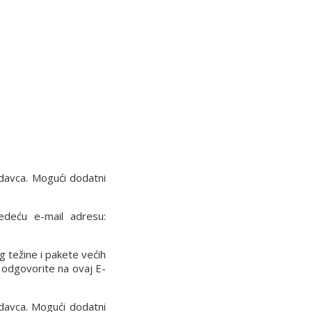
davca. Mogući dodatni
ledeću e-mail adresu:
g težine i pakete većih
 odgovorite na ovaj E-
davca. Mogući dodatni