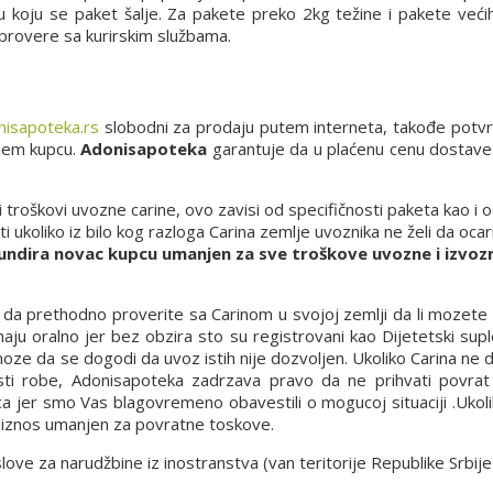
 u koju se paket šalje. Za pakete preko 2kg težine i pakete već
 provere sa kurirskim službama.
isapoteka.rs
slobodni za prodaju putem interneta, takođe potv
njem kupcu.
Adonisapoteka
garantuje da u plaćenu cenu dostave u
i troškovi uvozne carine, ovo zavisi od specifičnosti paketa kao i
ukoliko iz bilo kog razloga Carina zemlje uvoznika ne želi da ocari
undira novac kupcu umanjen za sve troškove uvozne i izvozn
a prethodno proverite sa Carinom u svojoj zemlji da li mozete d
ju oralno jer bez obzira sto su registrovani kao Dijetetski supl
 moze da se dogodi da uvoz istih nije dozvoljen. Ukoliko Carina ne
osti robe, Adonisapoteka zadrzava pravo da ne prihvati povrat 
ca jer smo Vas blagovremeno obavestili o mogucoj situaciji .Ukol
n iznos umanjen za povratne toskove.
e za narudžbine iz inostranstva (van teritorije Republike Srbije