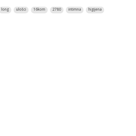
long
ulošci
16kom
2780
intimna
higijena