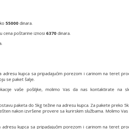
eko
55000
dinara.
iju cena poštarine iznosi
6370
dinara.
a.
a adresu kupca sa pripadajućim porezom i carinom na teret pro
ju se paket šalje.
lokacije vaše pošiljke, molimo Vas da nas kontaktirate na s
 dostavu paketa do 5kg težine na adresu kupca. Za pakete preko 5k
vešten nakon izvršene provere sa kurirskim službama. Molimo Vas
a adresu kupca sa pripadajućim porezom i carinom na teret pro