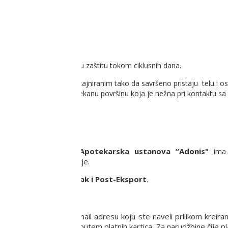
oške koji pružaju potrebnu zaštitu tokom ciklusnih dana.
instveni oblik uložaka dizajniranim tako da savršeno pristaju telu i 
ju za brzu apsorbciju i mekanu površinu koja je nežna pri kontaktu s
ju.
a privredno društvo
Apotekarska ustanova “Adonis"
ima 
ritoriji Republike Srbije.
rši putem usluge
Post-Pak i Post-Eksport
.
 proizvoda na Vašu e-mail adresu koju ste naveli prilikom kreira
anja robe pouzećem ili putem platnih kartica. Za narudžbine čije p