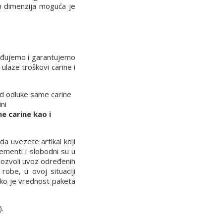
ih dimenzija moguća je
rđujemo i garantujemo
laze troškovi carine i
 od odluke same carine
ni
e carine kao i
a uvezete artikal koji
ementi i slobodni su u
 dozvoli uvoz određenih
robe, u ovoj situaciji
iko je vrednost paketa
).