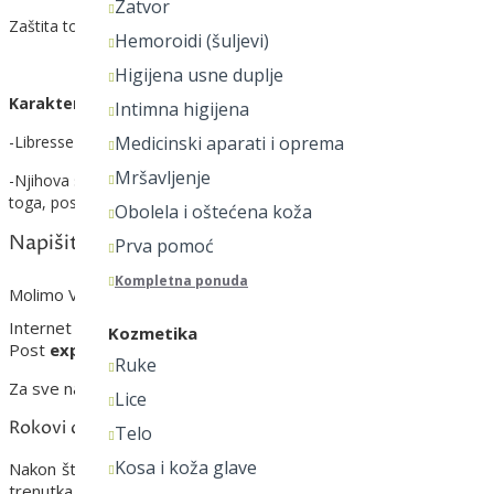
Zatvor
Zaštita tokom ciklusnih dana.
Hemoroidi (šuljevi)
Higijena usne duplje
Karakteristike:
Intimna higijena
-Libresse Invisible Super Duo ulošci predstavljaju super upijajuće ul
Medicinski aparati i oprema
Mršavljenje
-Njihova specijalna formulacija sa Secure Fit tehnologijom pruža jed
toga, poseduje barijere koje sprečavaju curenje, Dry Fast tehnologi
Obolela i oštećena koža
Napišite recenziju
Prva pomoć
Kompletna ponuda
Molimo Vas
prijavite se
ili se
registrujte
da biste napisali recenzi
Internet prodavnica
www.adonisapoteka.rs
kojom upravlj
Kozmetika
Post
express
kurirskom službom putem koje se vrši dostava na te
Ruke
Za sve narudžbine van teritorije Republike Srbije, dostava se v
Lice
Rokovi dostave
Telo
Kosa i koža glave
Nakon što ste potvrdili narudžbinu, dobićete potvrdu naručenih
trenutka rok dostave je maksimalno
7
radnih dana u slučaju plać