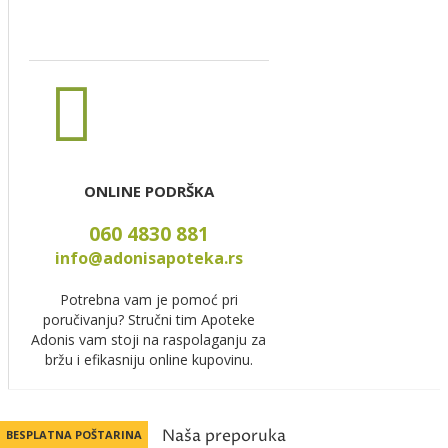
ONLINE PODRŠKA
060 4830 881
info@adonisapoteka.rs
Potrebna vam je pomoć pri
poručivanju? Stručni tim Apoteke
Adonis vam stoji na raspolaganju za
bržu i efikasniju online kupovinu.
Naša preporuka
BESPLATNA POŠTARINA
BESPLATNA POŠTARINA