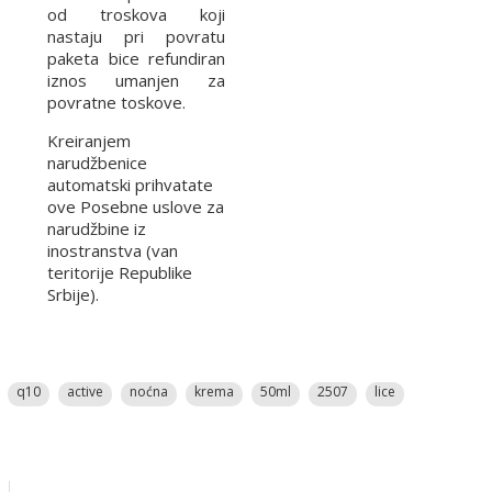
od troskova koji
nastaju pri povratu
paketa bice refundiran
iznos umanjen za
povratne toskove.
Kreiranjem
narudžbenice
automatski prihvatate
ove Posebne uslove za
narudžbine iz
inostranstva (van
teritorije Republike
Srbije).
q10
active
noćna
krema
50ml
2507
lice