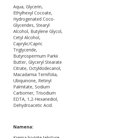
Aqua, Glycerin,
Ethylhexyl Cocoate,
Hydrogenated Coco-
Glycerides, Stearyl
Alcohol, Butylene Glycol,
Cetyl Alcohol,
Caprylic/Capric
Triglyceride,
Butyrospermum Parkii
Butter, Glyceryl Stearate
Citrate, Octyldodecanol,
Macadamia Ternifolia,
Ubiquinone, Retinyl
Palmitate, Sodium
Carbomer, Trisodium
EDTA, 1,2-Hexanediol,
Dehydroacetic Acid.
Namena:
Krema bogate teksture