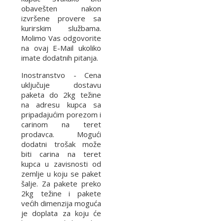
obavešten nakon
izvršene provere sa
kurirskim službama.
Molimo Vas odgovorite
na ovaj E-Mail ukoliko
imate dodatnih pitanja.
Inostranstvo - Cena
uključuje dostavu
paketa do 2kg težine
na adresu kupca sa
pripadajućim porezom i
carinom na teret
prodavca. Mogući
dodatni trošak može
biti carina na teret
kupca u zavisnosti od
zemlje u koju se paket
šalje. Za pakete preko
2kg težine i pakete
većih dimenzija moguća
je doplata za koju će