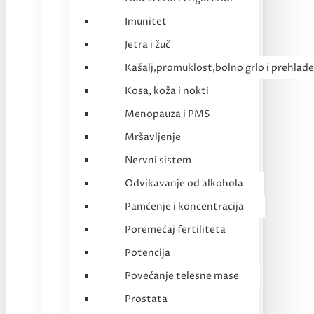
Imunitet
Jetra i žuč
Kašalj,promuklost,bolno grlo i prehlade
Kosa, koža i nokti
Menopauza i PMS
Mršavljenje
Nervni sistem
Odvikavanje od alkohola
Pamćenje i koncentracija
Poremećaj fertiliteta
Potencija
Povećanje telesne mase
Prostata