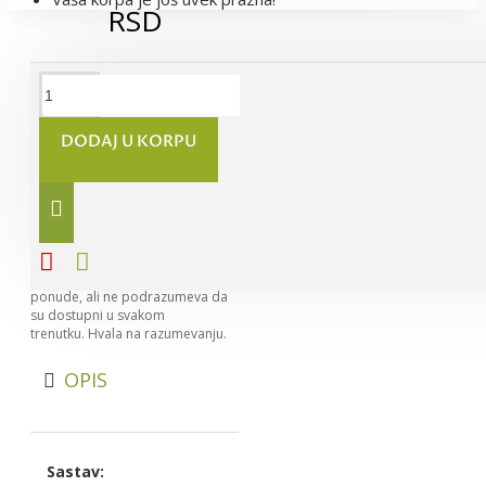
RSD
DODAJ U KORPU
Napomena:
Nastojimo da
budemo što precizniji u opisu
svih proizvoda, ali ne možemo da
garantujemo da su svi opisi
kompletni i bez greške. Svi artikli
prikazani na sajtu su deo naše
ponude, ali ne podrazumeva da
su dostupni u svakom
trenutku. Hvala na razumevanju.
OPIS
Sastav: