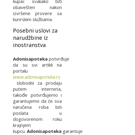
kupac svakako biti
obavešten nakon
izvršene provere sa
kurirskim službama.
Posebni uslovi za
narudžbine iz
inostranstva
Adonisapoteka
potvrđuje
da su svi artikli na
portalu
www.adonisapoteka.rs
slobodni za prodaju
putem interneta,
takođe potvrđujemo i
garantujemo da će sva
naručena roba biti
poslata u
dogovorenom roku
krajnjem
kupcu.
Adonisapoteka
garantuje