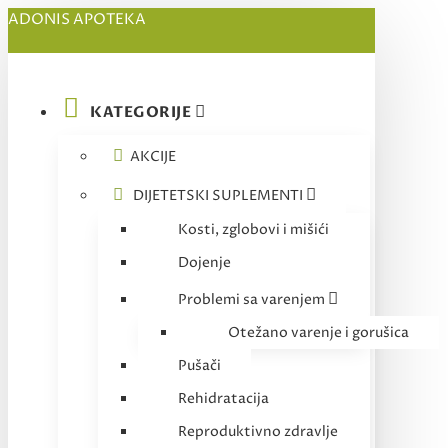
ADONIS APOTEKA
KATEGORIJE
AKCIJE
DIJETETSKI SUPLEMENTI
Kosti, zglobovi i mišići
Dojenje
Problemi sa varenjem
Otežano varenje i gorušica
Pušači
Rehidratacija
Reproduktivno zdravlje