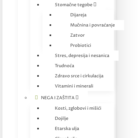
Stomačne tegobe
Dijareja
Mučnina i povraćanje
Zatvor
Probiotici
Stres, depresija i nesanica
Trudnoća
Zdravo srce i cirkulacija
Vitamini i minerali
NEGA I ZAŠTITA
Kosti, zglobovi i mišići
Dojilje
Etarska ulja