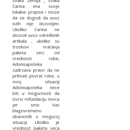
svaka zemlja , svaka
Carina ima svoje
lokalne propise i moze
da se dogodi da uvoz
istih nije dozvoljen.
Ukoliko Carina ne
dozvoli uvoz određenih
artikala , ukoliko su
troskovi vraćanja
paketa veci od
vrednosti robe,
Adonisapoteka
zadrzava pravo da ne
prihvati povrat robe, u
ovoj situaciji
Adonisapoteka nece
biti u mogucnosti da
izvrsi refundaciju novca
jer smo Vas
blagovremeno
obavestili o mogucoj
situaciji .Ukoliko je
vrednost paketa veca