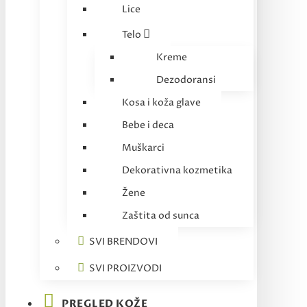
Lice
Telo
Kreme
Dezodoransi
Kosa i koža glave
Bebe i deca
Muškarci
Dekorativna kozmetika
Žene
Zaštita od sunca
SVI BRENDOVI
SVI PROIZVODI
PREGLED KOŽE