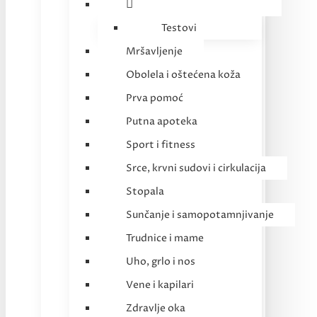
Testovi
Mršavljenje
Obolela i oštećena koža
Prva pomoć
Putna apoteka
Sport i fitness
Srce, krvni sudovi i cirkulacija
Stopala
Sunčanje i samopotamnjivanje
Trudnice i mame
Uho, grlo i nos
Vene i kapilari
Zdravlje oka