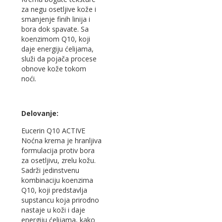
za negu osetljive kože i
smanjenje finih linija i
bora dok spavate. Sa
koenzimom Q10, koji
daje energiju ćelijama,
služi da pojača procese
obnove kože tokom
noći.
Delovanje:
Eucerin Q10 ACTIVE
Noćna krema je hranljiva
formulacija protiv bora
za osetljivu, zrelu kožu.
Sadrži jedinstvenu
kombinaciju koenzima
Q10, koji predstavlja
supstancu koja prirodno
nastaje u koži i daje
energiju ćelijama, kako