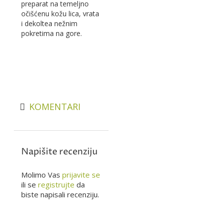
preparat na temeljno
očišćenu kožu lica, vrata
i dekoltea nežnim
pokretima na gore.
KOMENTARI
Napišite recenziju
Molimo Vas
prijavite se
ili se
registrujte
da
biste napisali recenziju.