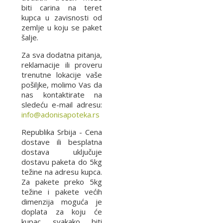
biti carina na teret
kupca u zavisnosti od
zemlje u koju se paket
šalje.
Za sva dodatna pitanja,
reklamacije ili proveru
trenutne lokacije vaše
pošiljke, molimo Vas da
nas kontaktirate na
sledeću e-mail adresu:
info@adonisapoteka.rs
Republika Srbija - Cena
dostave ili besplatna
dostava uključuje
dostavu paketa do 5kg
težine na adresu kupca.
Za pakete preko 5kg
težine i pakete većih
dimenzija moguća je
doplata za koju će
kupac svakako biti