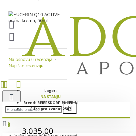
Na osnovu 0 recenzija.
-
Napišite recenziju
Lager:
NA STANJU
Brend:
BEIERSDORF-EUCERIN
Šifra proizvoda:
2507
0
3.035,00
Vaša korpa je još uvek prazna!