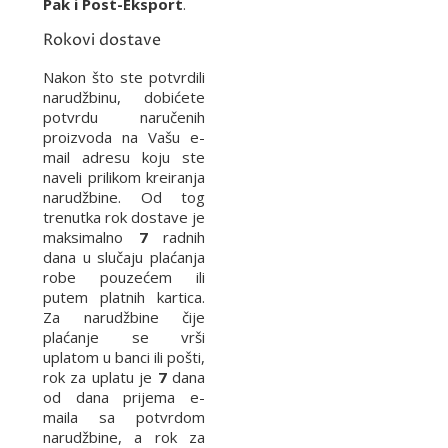
Pak i Post-Eksport
.
Rokovi dostave
Nakon što ste potvrdili
narudžbinu, dobićete
potvrdu naručenih
proizvoda na Vašu e-
mail adresu koju ste
naveli prilikom kreiranja
narudžbine. Od tog
trenutka rok dostave je
maksimalno
7
radnih
dana u slučaju plaćanja
robe pouzećem ili
putem platnih kartica.
Za narudžbine čije
plaćanje se vrši
uplatom u banci ili pošti,
rok za uplatu je
7
dana
od dana prijema e-
maila sa potvrdom
narudžbine, a rok za