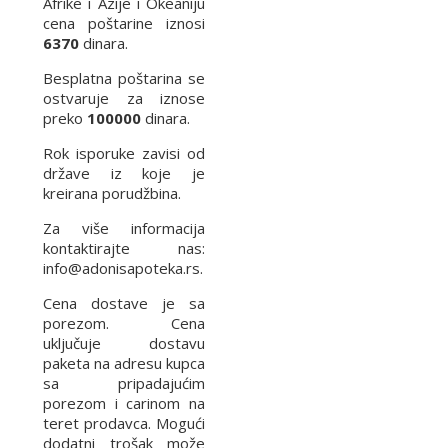
Afrike i Azije i Okeaniju
cena poštarine iznosi
6370
dinara.
Besplatna poštarina se
ostvaruje za iznose
preko
100000
dinara.
Rok isporuke zavisi od
države iz koje je
kreirana porudžbina.
Za više informacija
kontaktirajte nas:
info@adonisapoteka.rs.
Cena dostave je sa
porezom. Cena
uključuje dostavu
paketa na adresu kupca
sa pripadajućim
porezom i carinom na
teret prodavca. Mogući
dodatni trošak može