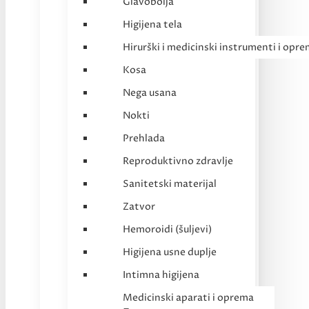
Glavobolja
Higijena tela
Hirurški i medicinski instrumenti i opr
Kosa
Nega usana
Nokti
Prehlada
Reproduktivno zdravlje
Sanitetski materijal
Zatvor
Hemoroidi (šuljevi)
Higijena usne duplje
Intimna higijena
Medicinski aparati i oprema