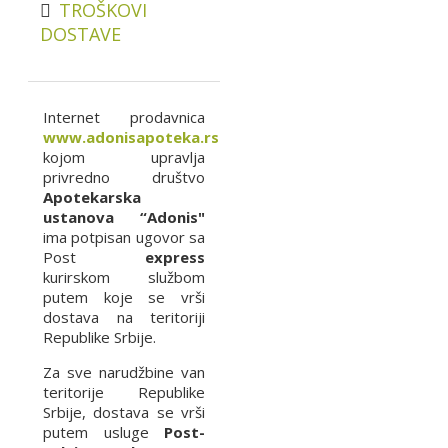
TROŠKOVI
DOSTAVE
Internet prodavnica
www.adonisapoteka.rs
kojom upravlja
privredno društvo
Apotekarska
ustanova “Adonis"
ima potpisan ugovor sa
Post
express
kurirskom službom
putem koje se vrši
dostava na teritoriji
Republike Srbije.
Za sve narudžbine van
teritorije Republike
Srbije, dostava se vrši
putem usluge
Post-