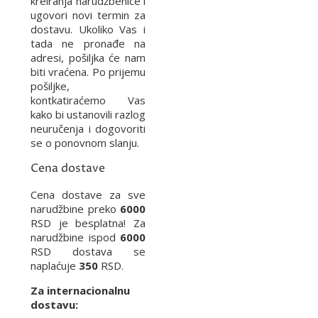
kreiranja narudžbenice i
ugovori novi termin za
dostavu. Ukoliko Vas i
tada ne pronađe na
adresi, pošiljka će nam
biti vraćena. Po prijemu
pošiljke,
kontkatiraćemo Vas
kako bi ustanovili razlog
neuručenja i dogovoriti
se o ponovnom slanju.
Cena dostave
Cena dostave za sve
narudžbine preko
6000
RSD je besplatna! Za
narudžbine ispod
6000
RSD dostava se
naplaćuje
350
RSD.
Za internacionalnu
dostavu: