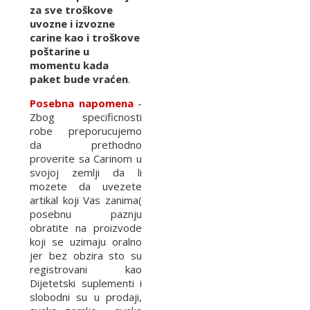
za sve troškove
uvozne i izvozne
carine kao i troškove
poštarine u
momentu kada
paket bude vraćen
.
Posebna napomena
-
Zbog specificnosti
robe preporucujemo
da prethodno
proverite sa Carinom u
svojoj zemlji da li
mozete da uvezete
artikal koji Vas zanima(
posebnu paznju
obratite na proizvode
koji se uzimaju oralno
jer bez obzira sto su
registrovani kao
Dijetetski suplementi i
slobodni su u prodaji,