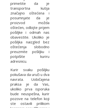
primetite da je
transportna kutija
značajno oštećena i
posumnjate da je
proizvod možda
oštećen, odbijte prijem
pošiljke i odmah nas
obavestite. Ukoliko je
pošiljka naizgled bez
oštećenja slobodno
preuzmite pošiljku i
potpišite kuriru
adresnicu.
Kurir svaku pošiljku
pokušava da uruči u dva
navrata. Uobičajena
praksa je da Vas,
ukoliko prva isporuka
bude neuspešna, kurir
pozove na telefon koji
ste ostavili prilikom