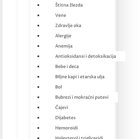
Štitna žlezda
Vene
Zdravlje oka
Alergije
Anemija
Antioksidansi i detoksikacija
Bebe i deca
BIljne kapi i etarska ulja
Bol
Bubrezi i mokraćni putevi
Čajevi
Dijabetes
Hemoroidi
Holesterol i trigliceridi