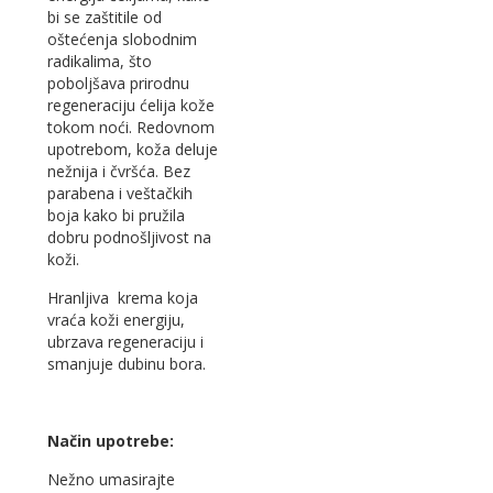
bi se zaštitile od
oštećenja slobodnim
radikalima, što
poboljšava prirodnu
regeneraciju ćelija kože
tokom noći. Redovnom
upotrebom, koža deluje
nežnija i čvršća. Bez
parabena i veštačkih
boja kako bi pružila
dobru podnošljivost na
koži.
Hranljiva krema koja
vraća koži energiju,
ubrzava regeneraciju i
smanjuje dubinu bora.
Način upotrebe:
Nežno umasirajte