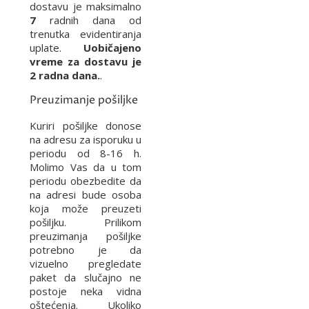
dostavu je maksimalno
7
radnih dana od
trenutka evidentiranja
uplate.
Uobičajeno
vreme za dostavu je
2 radna dana.
.
Preuzimanje pošiljke
Kuriri pošiljke donose
na adresu za isporuku u
periodu od 8-16 h.
Molimo Vas da u tom
periodu obezbedite da
na adresi bude osoba
koja može preuzeti
pošiljku. Prilikom
preuzimanja pošiljke
potrebno je da
vizuelno pregledate
paket da slučajno ne
postoje neka vidna
oštećenja. Ukoliko