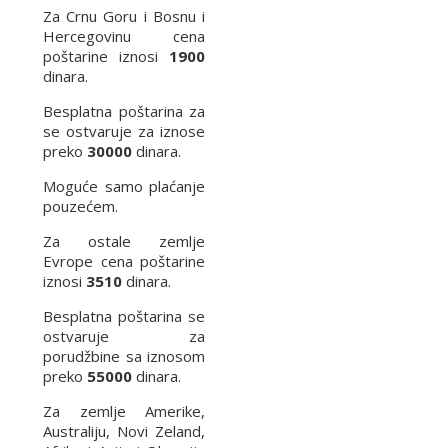
Za Crnu Goru i Bosnu i
Hercegovinu cena
poštarine iznosi
1900
dinara.
Besplatna poštarina za
se ostvaruje za iznose
preko
30000
dinara.
Moguće samo plaćanje
pouzećem.
Za ostale zemlje
Evrope cena poštarine
iznosi
3510
dinara.
Besplatna poštarina se
ostvaruje za
porudžbine sa iznosom
preko
55000
dinara.
Za zemlje Amerike,
Australiju, Novi Zeland,