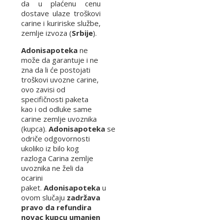
da u plaćenu cenu
dostave ulaze troškovi
carine i kuririske službe,
zemlje izvoza (
Srbije
).
Adonisapoteka
ne
može da garantuje i ne
zna da li će postojati
troškovi uvozne carine,
ovo zavisi od
specifičnosti paketa
kao i od odluke same
carine zemlje uvoznika
(kupca).
Adonisapoteka
se
odriče odgovornosti
ukoliko iz bilo kog
razloga Carina zemlje
uvoznika ne želi da
ocarini
paket.
Adonisapoteka
u
ovom slučaju
zadržava
pravo da refundira
novac kupcu umanjen