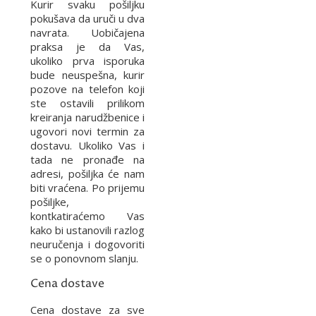
Kurir svaku pošiljku
pokušava da uruči u dva
navrata. Uobičajena
praksa je da Vas,
ukoliko prva isporuka
bude neuspešna, kurir
pozove na telefon koji
ste ostavili prilikom
kreiranja narudžbenice i
ugovori novi termin za
dostavu. Ukoliko Vas i
tada ne pronađe na
adresi, pošiljka će nam
biti vraćena. Po prijemu
pošiljke,
kontkatiraćemo Vas
kako bi ustanovili razlog
neuručenja i dogovoriti
se o ponovnom slanju.
Cena dostave
Cena dostave za sve