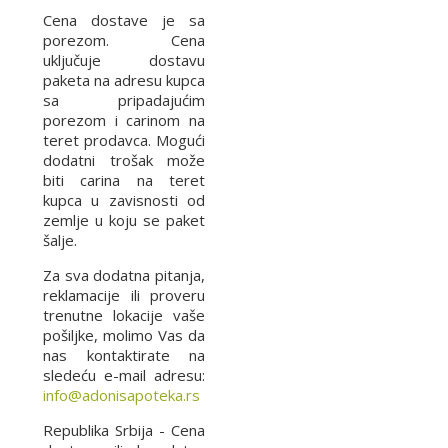
Cena dostave je sa
porezom. Cena
uključuje dostavu
paketa na adresu kupca
sa pripadajućim
porezom i carinom na
teret prodavca. Mogući
dodatni trošak može
biti carina na teret
kupca u zavisnosti od
zemlje u koju se paket
šalje.
Za sva dodatna pitanja,
reklamacije ili proveru
trenutne lokacije vaše
pošiljke, molimo Vas da
nas kontaktirate na
sledeću e-mail adresu:
info@adonisapoteka.rs
Republika Srbija - Cena