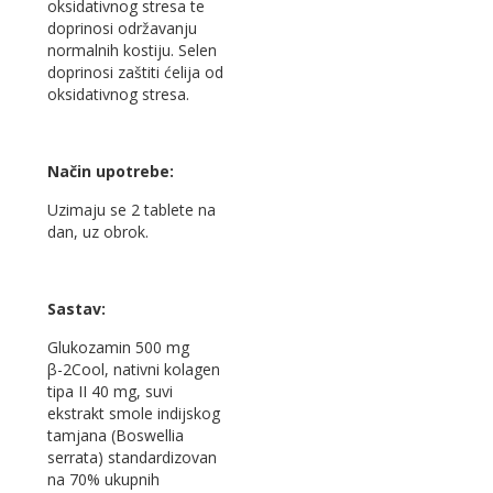
oksidativnog stresa te
doprinosi održavanju
normalnih kostiju. Selen
doprinosi zaštiti ćelija od
oksidativnog stresa.
Na
čin upotrebe:
Uzimaju se 2 tablete na
dan, uz obrok.
Sastav:
Glukozamin 500 mg
β-2Cool, nativni kolagen
tipa II 40 mg, suvi
ekstrakt smole indijskog
tamjana (Boswellia
serrata) standardizovan
na 70% ukupnih