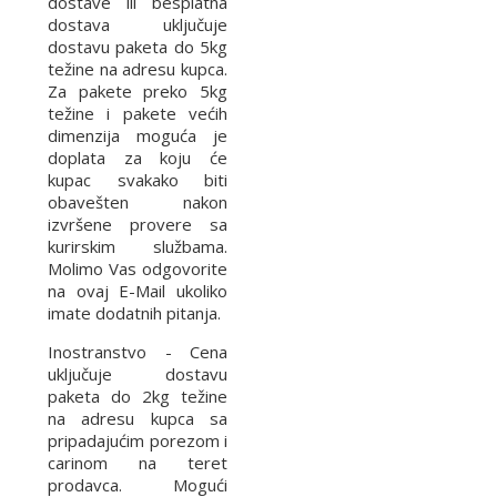
dostave ili besplatna
dostava uključuje
dostavu paketa do 5kg
težine na adresu kupca.
Za pakete preko 5kg
težine i pakete većih
dimenzija moguća je
doplata za koju će
kupac svakako biti
obavešten nakon
izvršene provere sa
kurirskim službama.
Molimo Vas odgovorite
na ovaj E-Mail ukoliko
imate dodatnih pitanja.
Inostranstvo - Cena
uključuje dostavu
paketa do 2kg težine
na adresu kupca sa
pripadajućim porezom i
carinom na teret
prodavca. Mogući