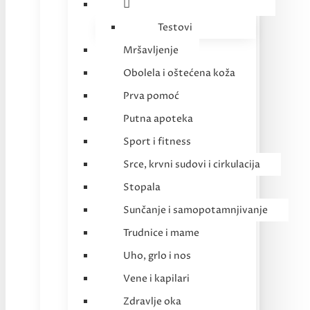
Testovi
Mršavljenje
Obolela i oštećena koža
Prva pomoć
Putna apoteka
Sport i fitness
Srce, krvni sudovi i cirkulacija
Stopala
Sunčanje i samopotamnjivanje
Trudnice i mame
Uho, grlo i nos
Vene i kapilari
Zdravlje oka