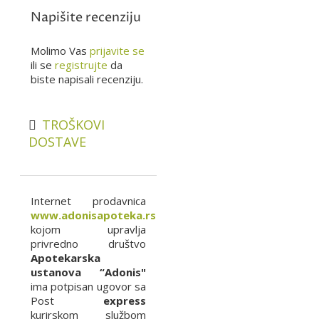
Napišite recenziju
Molimo Vas
prijavite se
ili se
registrujte
da
biste napisali recenziju.
TROŠKOVI
DOSTAVE
Internet prodavnica
www.adonisapoteka.rs
kojom upravlja
privredno društvo
Apotekarska
ustanova “Adonis"
ima potpisan ugovor sa
Post
express
kurirskom službom