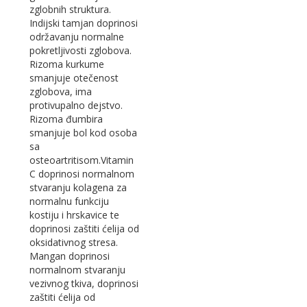
zglobnih struktura.
Indijski tamjan doprinosi
održavanju normalne
pokretljivosti zglobova.
Rizoma kurkume
smanjuje otečenost
zglobova, ima
protivupalno dejstvo.
Rizoma đumbira
smanjuje bol kod osoba
sa
osteoartritisom.Vitamin
C doprinosi normalnom
stvaranju kolagena za
normalnu funkciju
kostiju i hrskavice te
doprinosi zaštiti ćelija od
oksidativnog stresa.
Mangan doprinosi
normalnom stvaranju
vezivnog tkiva, doprinosi
zaštiti ćelija od