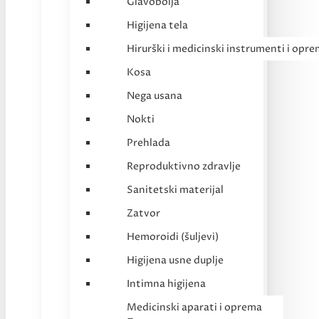
Glavobolja
Higijena tela
Hirurški i medicinski instrumenti i opr
Kosa
Nega usana
Nokti
Prehlada
Reproduktivno zdravlje
Sanitetski materijal
Zatvor
Hemoroidi (šuljevi)
Higijena usne duplje
Intimna higijena
Medicinski aparati i oprema