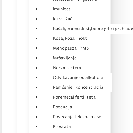
Imunitet
Jetra i žuč
Kašalj,promuklost,bolno grlo i prehlade
Kosa, koža i nokti
Menopauza i PMS
Mršavljenje
Nervni sistem
Odvikavanje od alkohola
Pamćenje i koncentracija
Poremećaj fertiliteta
Potencija
Povećanje telesne mase
Prostata