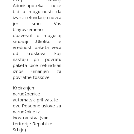
Adonisapoteka nece
biti u mogucnosti da
izvrsi refundaciju novca
jer smo Vas
blagovremeno
obavestili o mogucoj
situaciji .Ukoliko je
vrednost paketa veca
od troskova koji
nastaju pri povratu
paketa bice refundiran
iznos umanjen za
povratne toskove.
Kreiranjem
narudžbenice
automatski prihvatate
ove Posebne uslove za
narudžbine iz
inostranstva (van
teritorije Republike
Srbije).