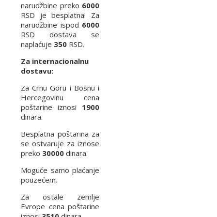
narudžbine preko
6000
RSD je besplatna! Za
narudžbine ispod
6000
RSD dostava se
naplaćuje
350
RSD.
Za internacionalnu
dostavu:
Za Crnu Goru i Bosnu i
Hercegovinu cena
poštarine iznosi
1900
dinara.
Besplatna poštarina za
se ostvaruje za iznose
preko
30000
dinara.
Moguće samo plaćanje
pouzećem.
Za ostale zemlje
Evrope cena poštarine
iznosi
3510
dinara.