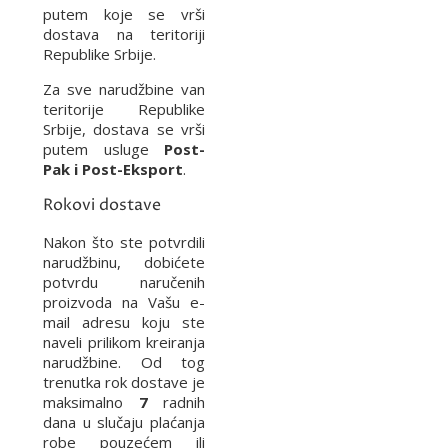
putem koje se vrši
dostava na teritoriji
Republike Srbije.
Za sve narudžbine van
teritorije Republike
Srbije, dostava se vrši
putem usluge
Post-
Pak i Post-Eksport
.
Rokovi dostave
Nakon što ste potvrdili
narudžbinu, dobićete
potvrdu naručenih
proizvoda na Vašu e-
mail adresu koju ste
naveli prilikom kreiranja
narudžbine. Od tog
trenutka rok dostave je
maksimalno
7
radnih
dana u slučaju plaćanja
robe pouzećem ili