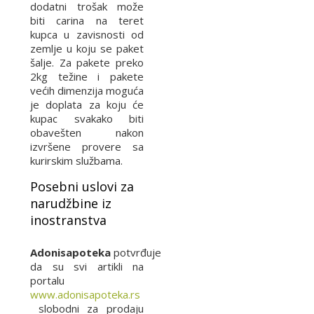
dodatni trošak može
biti carina na teret
kupca u zavisnosti od
zemlje u koju se paket
šalje. Za pakete preko
2kg težine i pakete
većih dimenzija moguća
je doplata za koju će
kupac svakako biti
obavešten nakon
izvršene provere sa
kurirskim službama.
Posebni uslovi za
narudžbine iz
inostranstva
Adonisapoteka
potvrđuje
da su svi artikli na
portalu
www.adonisapoteka.rs
slobodni za prodaju