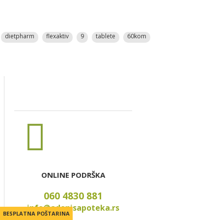
dietpharm
flexaktiv
9
tablete
60kom
ONLINE PODRŠKA
060 4830 881
info@adonisapoteka.rs
BESPLATNA POŠTARINA
BESPLATNA POŠTARINA