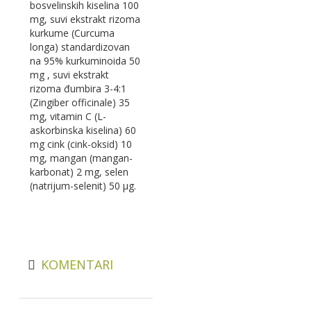
bosvelinskih kiselina 100
mg, suvi ekstrakt rizoma
kurkume (Curcuma
longa) standardizovan
na 95% kurkuminoida 50
mg , suvi ekstrakt
rizoma đumbira 3-4:1
(Zingiber officinale) 35
mg, vitamin C (L-
askorbinska kiselina) 60
mg cink (cink-oksid) 10
mg, mangan (mangan-
karbonat) 2 mg, selen
(natrijum-selenit) 50 μg.
KOMENTARI