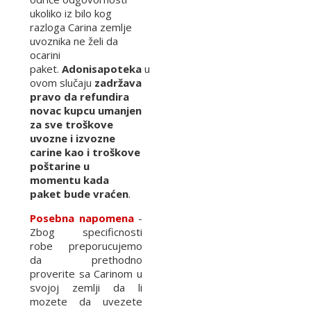
ukoliko iz bilo kog
razloga Carina zemlje
uvoznika ne želi da
ocarini
paket.
Adonisapoteka
u
ovom slučaju
zadržava
pravo da refundira
novac kupcu umanjen
za sve troškove
uvozne i izvozne
carine kao i troškove
poštarine u
momentu kada
paket bude vraćen
.
Posebna napomena
-
Zbog specificnosti
robe preporucujemo
da prethodno
proverite sa Carinom u
svojoj zemlji da li
mozete da uvezete