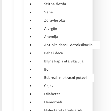
Štitna žlezda
Vene
Zdravlje oka
Alergije
Anemija
Antioksidansi i detoksikacija
Bebe i deca
BIljne kapi i etarska ulja
Bol
Bubrezi i mokraćni putevi
Čajevi
Dijabetes
Hemoroidi
Holesterol i trigliceridi