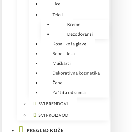
Lice
Telo
Kreme
Dezodoransi
Kosa i koža glave
Bebe i deca
Muškarci
Dekorativna kozmetika
Žene
Zaštita od sunca
SVI BRENDOVI
SVI PROIZVODI
PREGLED KOŽE