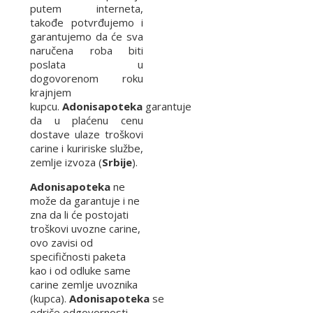
putem interneta,
takođe potvrđujemo i
garantujemo da će sva
naručena roba biti
poslata u
dogovorenom roku
krajnjem
kupcu.
Adonisapoteka
garantuje
da u plaćenu cenu
dostave ulaze troškovi
carine i kuririske službe,
zemlje izvoza (
Srbije
).
Adonisapoteka
ne
može da garantuje i ne
zna da li će postojati
troškovi uvozne carine,
ovo zavisi od
specifičnosti paketa
kao i od odluke same
carine zemlje uvoznika
(kupca).
Adonisapoteka
se
odriče odgovornosti