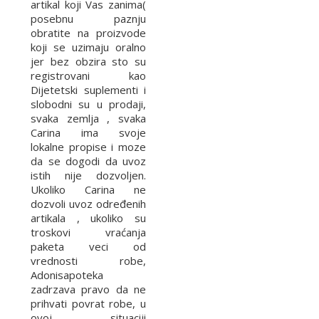
artikal koji Vas zanima(
posebnu paznju
obratite na proizvode
koji se uzimaju oralno
jer bez obzira sto su
registrovani kao
Dijetetski suplementi i
slobodni su u prodaji,
svaka zemlja , svaka
Carina ima svoje
lokalne propise i moze
da se dogodi da uvoz
istih nije dozvoljen.
Ukoliko Carina ne
dozvoli uvoz određenih
artikala , ukoliko su
troskovi vraćanja
paketa veci od
vrednosti robe,
Adonisapoteka
zadrzava pravo da ne
prihvati povrat robe, u
ovoj situaciji