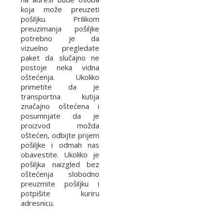
koja može preuzeti
pošiljku. Prilikom
preuzimanja pošiljke
potrebno je da
vizuelno pregledate
paket da slučajno ne
postoje neka vidna
oštećenja. Ukoliko
primetite da je
transportna kutija
značajno oštećena i
posumnjate da je
proizvod možda
oštećen, odbijte prijem
pošiljke i odmah nas
obavestite. Ukoliko je
pošiljka naizgled bez
oštećenja slobodno
preuzmite pošiljku i
potpišite kuriru
adresnicu.