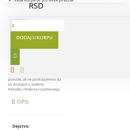
RSD
DODAJ U KORPU
Napomena:
Nastojimo da
budemo što precizniji u opisu
svih proizvoda, ali ne možemo da
garantujemo da su svi opisi
kompletni i bez greške. Svi artikli
prikazani na sajtu su deo naše
ponude, ali ne podrazumeva da
su dostupni u svakom
trenutku. Hvala na razumevanju.
OPIS
Dejstvo: