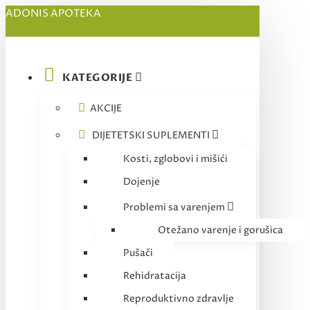
ADONIS APOTEKA
KATEGORIJE
AKCIJE
DIJETETSKI SUPLEMENTI
Kosti, zglobovi i mišići
Dojenje
Problemi sa varenjem
Otežano varenje i gorušica
Pušači
Rehidratacija
Reproduktivno zdravlje