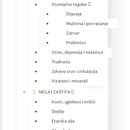
Stomačne tegobe
Dijareja
Mučnina i povraćanje
Zatvor
Probiotici
Stres, depresija i nesanica
Trudnoća
Zdravo srce i cirkulacija
Vitamini i minerali
NEGA I ZAŠTITA
Kosti, zglobovi i mišići
Dojilje
Etarska ulja