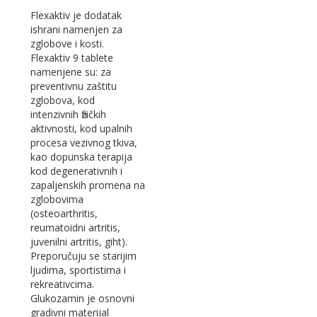
Flexaktiv je dodatak
ishrani namenjen za
zglobove i kosti.
Flexaktiv 9 tablete
namenjene su: za
preventivnu zaštitu
zglobova, kod
intenzivnih fizičkih
aktivnosti, kod upalnih
procesa vezivnog tkiva,
kao dopunska terapija
kod degenerativnih i
zapaljenskih promena na
zglobovima
(osteoarthritis,
reumatoidni artritis,
juvenilni artritis, giht).
Preporučuju se starijim
ljudima, sportistima i
rekreativcima.
Glukozamin je osnovni
gradivni materijal