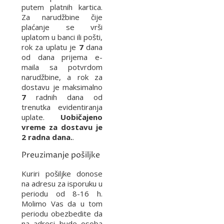
putem platnih kartica.
Za narudžbine čije
plaćanje se vrši
uplatom u banci ili pošti,
rok za uplatu je
7
dana
od dana prijema e-
maila sa potvrdom
narudžbine, a rok za
dostavu je maksimalno
7
radnih dana od
trenutka evidentiranja
uplate.
Uobičajeno
vreme za dostavu je
2 radna dana.
.
Preuzimanje pošiljke
Kuriri pošiljke donose
na adresu za isporuku u
periodu od 8-16 h.
Molimo Vas da u tom
periodu obezbedite da
na adresi bude osoba