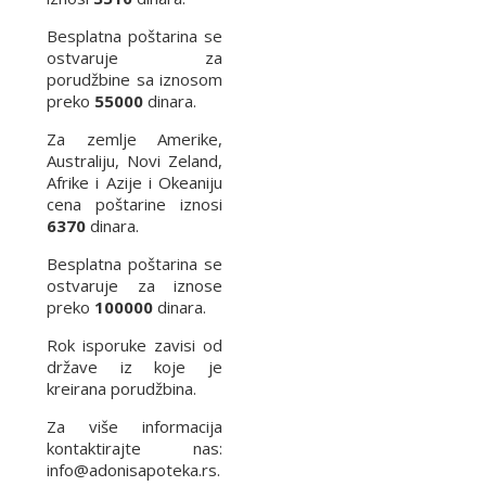
Besplatna poštarina se
ostvaruje za
porudžbine sa iznosom
preko
55000
dinara.
Za zemlje Amerike,
Australiju, Novi Zeland,
Afrike i Azije i Okeaniju
cena poštarine iznosi
6370
dinara.
Besplatna poštarina se
ostvaruje za iznose
preko
100000
dinara.
Rok isporuke zavisi od
države iz koje je
kreirana porudžbina.
Za više informacija
kontaktirajte nas:
info@adonisapoteka.rs.