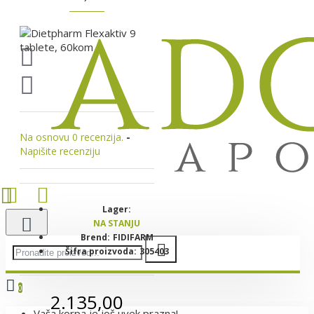
Na osnovu 0 recenzija.
-
Napišite recenziju
Lager:
NA STANJU
Brend:
FIDIFARM
Šifra proizvoda:
305403
0
2.135,00
Vaša korpa je još uvek prazna!