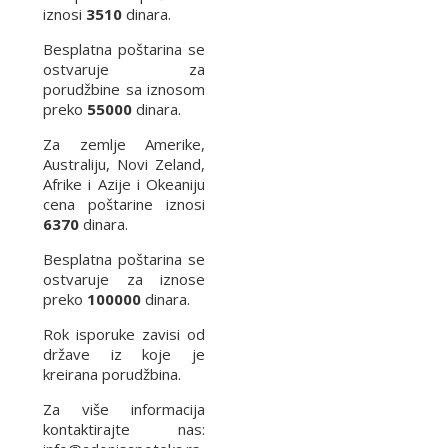
iznosi
3510
dinara.
Besplatna poštarina se
ostvaruje za
porudžbine sa iznosom
preko
55000
dinara.
Za zemlje Amerike,
Australiju, Novi Zeland,
Afrike i Azije i Okeaniju
cena poštarine iznosi
6370
dinara.
Besplatna poštarina se
ostvaruje za iznose
preko
100000
dinara.
Rok isporuke zavisi od
države iz koje je
kreirana porudžbina.
Za više informacija
kontaktirajte nas: