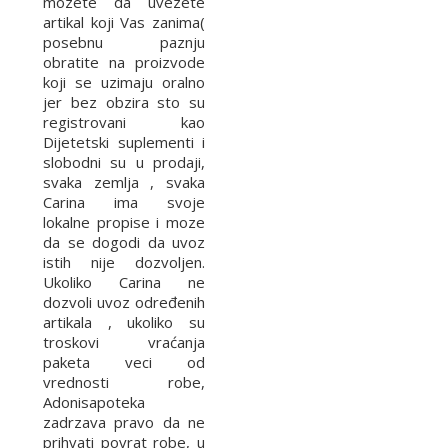
mozete da uvezete
artikal koji Vas zanima(
posebnu paznju
obratite na proizvode
koji se uzimaju oralno
jer bez obzira sto su
registrovani kao
Dijetetski suplementi i
slobodni su u prodaji,
svaka zemlja , svaka
Carina ima svoje
lokalne propise i moze
da se dogodi da uvoz
istih nije dozvoljen.
Ukoliko Carina ne
dozvoli uvoz određenih
artikala , ukoliko su
troskovi vraćanja
paketa veci od
vrednosti robe,
Adonisapoteka
zadrzava pravo da ne
prihvati povrat robe, u