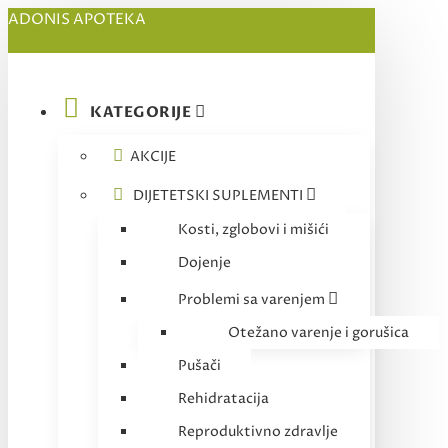
ADONIS APOTEKA
KATEGORIJE
AKCIJE
DIJETETSKI SUPLEMENTI
Kosti, zglobovi i mišići
Dojenje
Problemi sa varenjem
Otežano varenje i gorušica
Pušači
Rehidratacija
Reproduktivno zdravlje