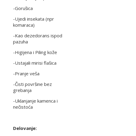
-Gorušica
-Ujedi insekata (npr
komaraca)
-Kao dezedorans ispod
pazuha
-Higijena i Piling kože
-Ustajali mirisi flašica
-Pranje veša
-Čisti površine bez
grebanja
-Uklanjanje kamenca i
nečistoća
Delovanje: