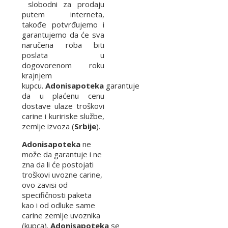
slobodni za prodaju
putem interneta,
takođe potvrđujemo i
garantujemo da će sva
naručena roba biti
poslata u
dogovorenom roku
krajnjem
kupcu.
Adonisapoteka
garantuje
da u plaćenu cenu
dostave ulaze troškovi
carine i kuririske službe,
zemlje izvoza (
Srbije
).
Adonisapoteka
ne
može da garantuje i ne
zna da li će postojati
troškovi uvozne carine,
ovo zavisi od
specifičnosti paketa
kao i od odluke same
carine zemlje uvoznika
(kupca).
Adonisapoteka
se