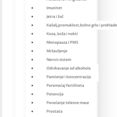
Imunitet
Jetra i žuč
Kašalj,promuklost,bolno grlo i prehlade
Kosa, koža i nokti
Menopauza i PMS
Mršavljenje
Nervni sistem
Odvikavanje od alkohola
Pamćenje i koncentracija
Poremećaj fertiliteta
Potencija
Povećanje telesne mase
Prostata