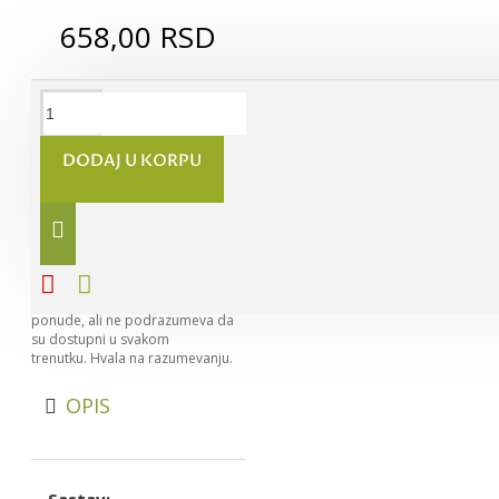
658,00 RSD
DODAJ U KORPU
Napomena:
Nastojimo da
budemo što precizniji u opisu
svih proizvoda, ali ne možemo da
garantujemo da su svi opisi
kompletni i bez greške. Svi artikli
prikazani na sajtu su deo naše
ponude, ali ne podrazumeva da
su dostupni u svakom
trenutku. Hvala na razumevanju.
OPIS
Sastav: