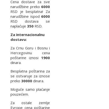
Cena dostave za sve
narudžbine preko
6000
RSD je besplatna! Za
narudžbine ispod
6000
RSD dostava se
naplaćuje
350
RSD.
Za internacionalnu
dostavu:
Za Crnu Goru i Bosnu i
Hercegovinu cena
poštarine iznosi
1900
dinara.
Besplatna poštarina za
se ostvaruje za iznose
preko
30000
dinara.
Moguće samo plaćanje
pouzećem.
Za ostale zemlje
Evrope cena poštarine