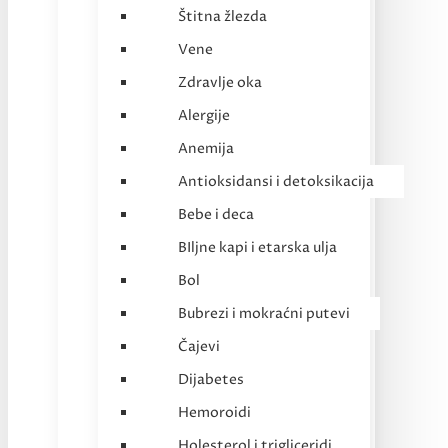
Štitna žlezda
Vene
Zdravlje oka
Alergije
Anemija
Antioksidansi i detoksikacija
Bebe i deca
BIljne kapi i etarska ulja
Bol
Bubrezi i mokraćni putevi
Čajevi
Dijabetes
Hemoroidi
Holesterol i trigliceridi