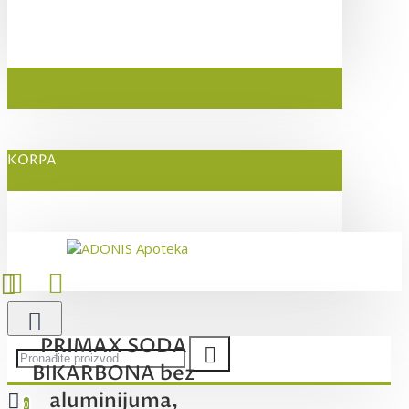
KORPA
PRIMAX SODA
BIKARBONA bez
aluminijuma,
0