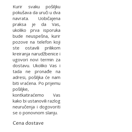
Kurir svaku pošiljku
pokušava da uruči u dva
navrata. Uobičajena
praksa je da Vas,
ukoliko prva isporuka
bude neuspešna, kurir
pozove na telefon koji
ste ostavili prilikom
kreiranja narudžbenice i
ugovori novi termin za
dostavu. Ukoliko Vas i
tada ne pronađe na
adresi, pošiljka će nam
biti vraćena. Po prijemu
pošiljke,
kontkatiraćemo Vas
kako bi ustanovili razlog
neuručenja i dogovoriti
se o ponovnom slanju.
Cena dostave