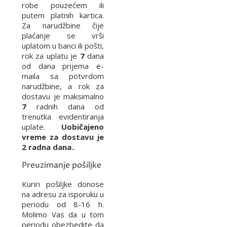
robe pouzećem ili
putem platnih kartica.
Za narudžbine čije
plaćanje se vrši
uplatom u banci ili pošti,
rok za uplatu je
7
dana
od dana prijema e-
maila sa potvrdom
narudžbine, a rok za
dostavu je maksimalno
7
radnih dana od
trenutka evidentiranja
uplate.
Uobičajeno
vreme za dostavu je
2 radna dana.
.
Preuzimanje pošiljke
Kuriri pošiljke donose
na adresu za isporuku u
periodu od 8-16 h.
Molimo Vas da u tom
periodu obezbedite da