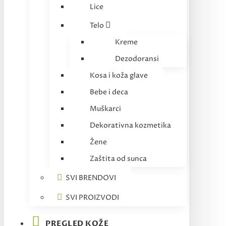
Lice
Telo
Kreme
Dezodoransi
Kosa i koža glave
Bebe i deca
Muškarci
Dekorativna kozmetika
Žene
Zaštita od sunca
SVI BRENDOVI
SVI PROIZVODI
PREGLED KOŽE