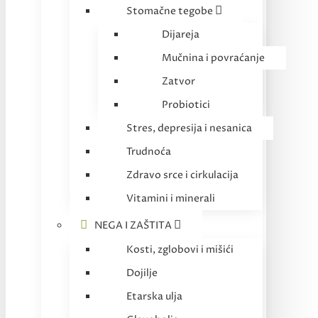
Stomačne tegobe
Dijareja
Mučnina i povraćanje
Zatvor
Probiotici
Stres, depresija i nesanica
Trudnoća
Zdravo srce i cirkulacija
Vitamini i minerali
NEGA I ZAŠTITA
Kosti, zglobovi i mišići
Dojilje
Etarska ulja