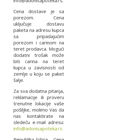
info@adonisapoteka.rs.
Cena dostave je sa
porezom. Cena
uključuje dostavu
paketa na adresu kupca
sa pripadajućim
porezom i carinom na
teret prodavca. Mogući
dodatni trošak može
biti carina na teret
kupca u zavisnosti od
zemlje u koju se paket
šalje.
Za sva dodatna pitanja,
reklamacije ili proveru
trenutne lokacije vaše
pošiljke, molimo Vas da
nas kontaktirate na
sledeću e-mail adresu:
info@adonisapoteka.rs
Republika Srbija - Cena