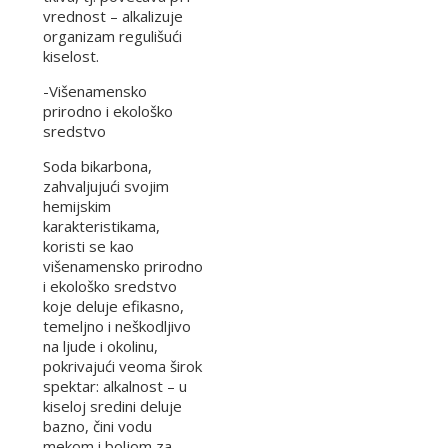
vrednost – alkalizuje
organizam regulišući
kiselost.
-Višenamensko
prirodno i ekološko
sredstvo
Soda bikarbona,
zahvaljujući svojim
hemijskim
karakteristikama,
koristi se kao
višenamensko prirodno
i ekološko sredstvo
koje deluje efikasno,
temeljno i neškodljivo
na ljude i okolinu,
pokrivajući veoma širok
spektar: alkalnost – u
kiseloj sredini deluje
bazno, čini vodu
mekom i boljom za