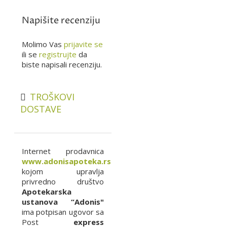
Napišite recenziju
Molimo Vas
prijavite se
ili se
registrujte
da
biste napisali recenziju.
TROŠKOVI
DOSTAVE
Internet prodavnica
www.adonisapoteka.rs
kojom upravlja
privredno društvo
Apotekarska
ustanova “Adonis"
ima potpisan ugovor sa
Post
express