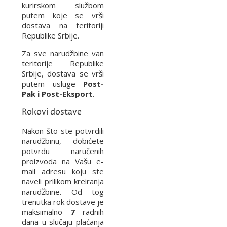
kurirskom službom
putem koje se vrši
dostava na teritoriji
Republike Srbije.
Za sve narudžbine van
teritorije Republike
Srbije, dostava se vrši
putem usluge
Post-
Pak i Post-Eksport
.
Rokovi dostave
Nakon što ste potvrdili
narudžbinu, dobićete
potvrdu naručenih
proizvoda na Vašu e-
mail adresu koju ste
naveli prilikom kreiranja
narudžbine. Od tog
trenutka rok dostave je
maksimalno
7
radnih
dana u slučaju plaćanja