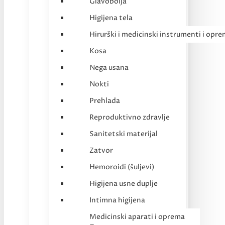
Glavobolja
Higijena tela
Hirurški i medicinski instrumenti i opr
Kosa
Nega usana
Nokti
Prehlada
Reproduktivno zdravlje
Sanitetski materijal
Zatvor
Hemoroidi (šuljevi)
Higijena usne duplje
Intimna higijena
Medicinski aparati i oprema