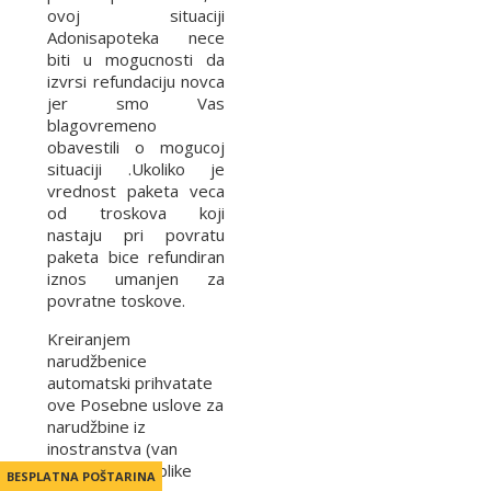
ovoj situaciji
Adonisapoteka nece
biti u mogucnosti da
izvrsi refundaciju novca
jer smo Vas
blagovremeno
obavestili o mogucoj
situaciji .Ukoliko je
vrednost paketa veca
od troskova koji
nastaju pri povratu
paketa bice refundiran
iznos umanjen za
povratne toskove.
Kreiranjem
narudžbenice
automatski prihvatate
ove Posebne uslove za
narudžbine iz
inostranstva (van
teritorije Republike
BESPLATNA POŠTARINA
BESPLATNA POŠTARINA