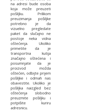
na adresi bude osoba
koja može preuzeti
pošiljku. Prilikom
preuzimanja pošiljke
potrebno je da
vizuelno pregledate
paket da slučajno ne
postoje neka vidna
oštećenja. Ukoliko
primetite da je
transportna kutija
značajno oštećena i
posumnjate da je
proizvod možda
oštećen, odbijte prijem
pošiljke i odmah nas
obavestite. Ukoliko je
pošiljka naizgled bez
oštećenja slobodno
preuzmite pošiljku i
potpišite kuriru
adresnicu.