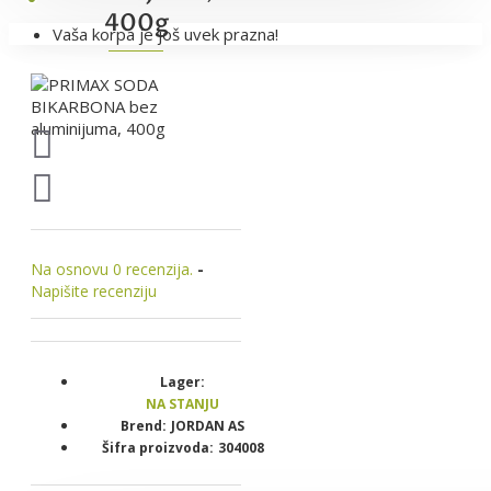
400g
Vaša korpa je još uvek prazna!
Na osnovu 0 recenzija.
-
Napišite recenziju
Lager:
NA STANJU
Brend:
JORDAN AS
Šifra proizvoda:
304008