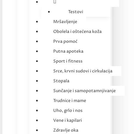
Testovi
Mršavljenje
Obolela i oštećena koža
Prva pomoć
Putna apoteka
Sport i fitness
Srce, krvni sudovi i cirkulacija
Stopala
Sunčanje i samopotamnjivanje
Trudnice i mame
Uho, grlo i nos
Vene i kapilari
Zdravlje oka