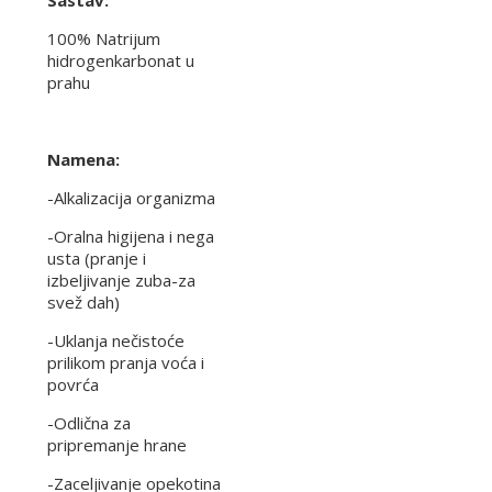
100% Natrijum
hidrogenkarbonat u
prahu
Namena:
-Alkalizacija organizma
-Oralna higijena i nega
usta (pranje i
izbeljivanje zuba-za
svež dah)
-Uklanja nečistoće
prilikom pranja voća i
povrća
-Odlična za
pripremanje hrane
-Zaceljivanje opekotina