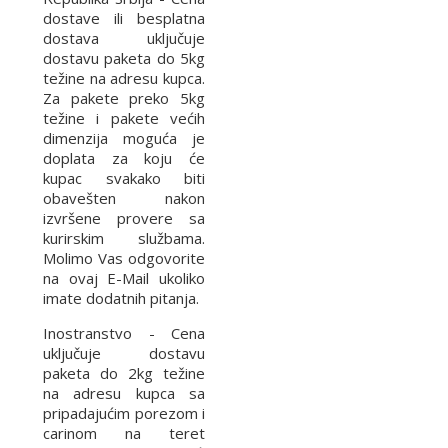
dostave ili besplatna
dostava uključuje
dostavu paketa do 5kg
težine na adresu kupca.
Za pakete preko 5kg
težine i pakete većih
dimenzija moguća je
doplata za koju će
kupac svakako biti
obavešten nakon
izvršene provere sa
kurirskim službama.
Molimo Vas odgovorite
na ovaj E-Mail ukoliko
imate dodatnih pitanja.
Inostranstvo - Cena
uključuje dostavu
paketa do 2kg težine
na adresu kupca sa
pripadajućim porezom i
carinom na teret