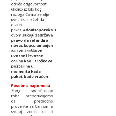
odriče odgovornosti
ukoliko iz bilo kog
razloga Carina zemlje
uvoznika ne želi da
ocarini
paket.
Adonisapoteka
u
ovom slučaju
zadržava
pravo da refundira
novac kupcu umanjen
za sve troškove
uvozne i izvozne
carine kao i troškove
poštarine u
momentu kada
paket bude vraćen
.
Posebna napomena
-
Zbog specificnosti
robe preporucujemo
da prethodno
proverite sa Carinom u
svojoj zemlji da li