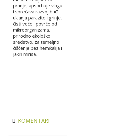
pranje, apsorbuje vlagu
i sprečava razvoj buđi,
uklanja parazite i grinje,
čisti voće i povrće od
mikroorganizama,
prirodno ekološko
sredstvo, za temeljno
čišćenje bez hemikalija i
jakih mirisa.
KOMENTARI