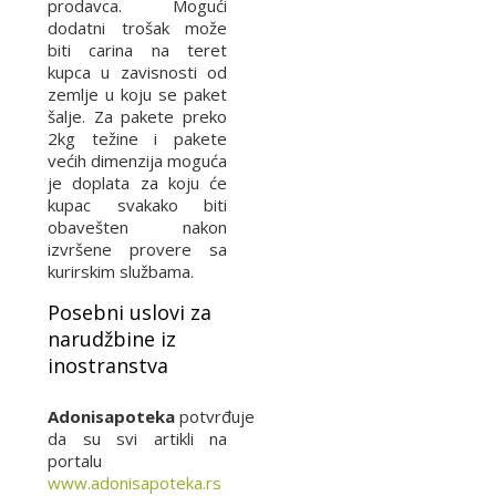
prodavca. Mogući
dodatni trošak može
biti carina na teret
kupca u zavisnosti od
zemlje u koju se paket
šalje. Za pakete preko
2kg težine i pakete
većih dimenzija moguća
je doplata za koju će
kupac svakako biti
obavešten nakon
izvršene provere sa
kurirskim službama.
Posebni uslovi za
narudžbine iz
inostranstva
Adonisapoteka
potvrđuje
da su svi artikli na
portalu
www.adonisapoteka.rs