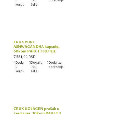
u
listu
poređenje
korpu
želja
CRUX PURE
ASHWAGANDHA kapsule,
60kom PAKET 3 KUTIJE
7.581,00 RSD
Dodaj
Dodaj u
Dodaj za
u
listu
poređenje
korpu
želja
CRUX KOLAGEN prašak u
kesicama, 30kom PAKET 3