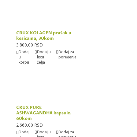
CRUX KOLAGEN prašak u
kesicama, 30kom
3.800,00 RSD
Dodaj
Dodaj u
Dodaj za
u
listu
poređenje
korpu
želja
CRUX PURE
ASHWAGANDHA kapsule,
60kom
2.660,00 RSD
Dodaj
Dodaj u
Dodaj za