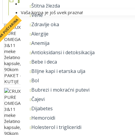
0
Lista želja
Štitna žlezda
Vaša korpa je još uvek prazna!
Vene
NA POŠTARINA
Zdravlje oka
Alergije
Anemija
Antioksidansi i detoksikacija
Bebe i deca
BIljne kapi i etarska ulja
Bol
Bubrezi i mokraćni putevi
Čajevi
Dijabetes
Hemoroidi
Holesterol i trigliceridi