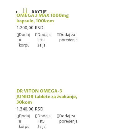
AKCIJE
OMEGA 3 MAX 1000mg
kapsule, 100kom
1.200,00 RSD
Dodaj
Dodaj u
Dodaj za
u
listu
poređenje
korpu
želja
DR VITON OMEGA-3
JUNIOR tablete za žvakanje,
30kom
1.340,00 RSD
Dodaj
Dodaj u
Dodaj za
u
listu
poređenje
korpu
želja