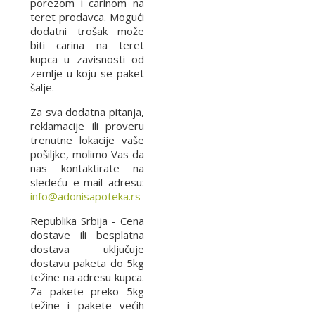
porezom i carinom na
teret prodavca. Mogući
dodatni trošak može
biti carina na teret
kupca u zavisnosti od
zemlje u koju se paket
šalje.
Za sva dodatna pitanja,
reklamacije ili proveru
trenutne lokacije vaše
pošiljke, molimo Vas da
nas kontaktirate na
sledeću e-mail adresu:
info@adonisapoteka.rs
Republika Srbija - Cena
dostave ili besplatna
dostava uključuje
dostavu paketa do 5kg
težine na adresu kupca.
Za pakete preko 5kg
težine i pakete većih