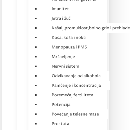
Imunitet
Jetra i žuč
Kašalj,promuklost,bolno grlo i prehlade
Kosa, koža i nokti
Menopauza i PMS
Mršavljenje
Nervni sistem
Odvikavanje od alkohola
Pamćenje i koncentracija
Poremećaj fertiliteta
Potencija
Povećanje telesne mase
Prostata