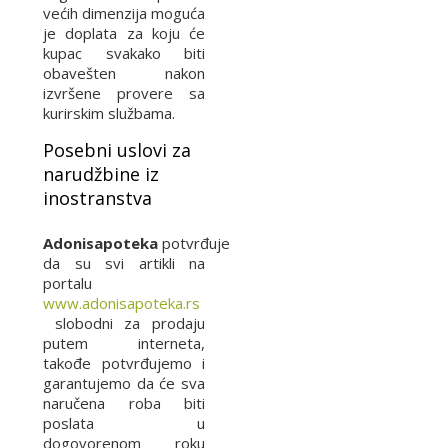
većih dimenzija moguća
je doplata za koju će
kupac svakako biti
obavešten nakon
izvršene provere sa
kurirskim službama.
Posebni uslovi za
narudžbine iz
inostranstva
Adonisapoteka
potvrđuje
da su svi artikli na
portalu
www.adonisapoteka.rs
slobodni za prodaju
putem interneta,
takođe potvrđujemo i
garantujemo da će sva
naručena roba biti
poslata u
dogovorenom roku