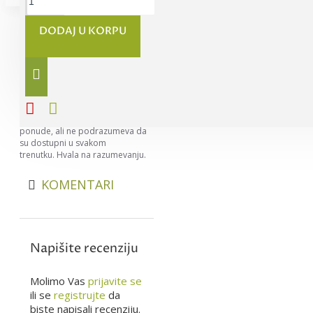
DODAJ U KORPU
Napomena:
Nastojimo da
budemo što precizniji u opisu
svih proizvoda, ali ne možemo da
garantujemo da su svi opisi
kompletni i bez greške. Svi artikli
prikazani na sajtu su deo naše
ponude, ali ne podrazumeva da
su dostupni u svakom
trenutku. Hvala na razumevanju.
KOMENTARI
Napišite recenziju
Molimo Vas
prijavite se
ili se
registrujte
da
biste napisali recenziju.