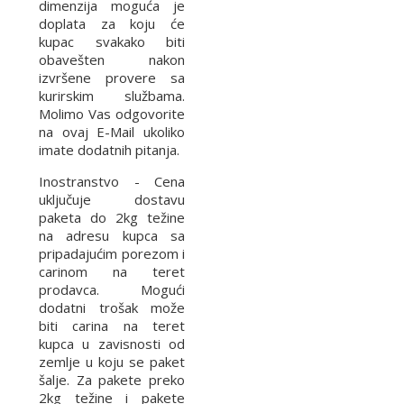
dimenzija moguća je
doplata za koju će
kupac svakako biti
obavešten nakon
izvršene provere sa
kurirskim službama.
Molimo Vas odgovorite
na ovaj E-Mail ukoliko
imate dodatnih pitanja.
Inostranstvo - Cena
uključuje dostavu
paketa do 2kg težine
na adresu kupca sa
pripadajućim porezom i
carinom na teret
prodavca. Mogući
dodatni trošak može
biti carina na teret
kupca u zavisnosti od
zemlje u koju se paket
šalje. Za pakete preko
2kg težine i pakete