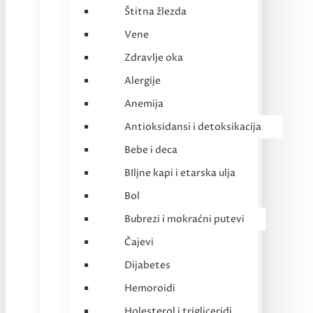
Štitna žlezda
Vene
Zdravlje oka
Alergije
Anemija
Antioksidansi i detoksikacija
Bebe i deca
BIljne kapi i etarska ulja
Bol
Bubrezi i mokraćni putevi
Čajevi
Dijabetes
Hemoroidi
Holesterol i trigliceridi