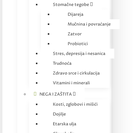
Stomačne tegobe
Dijareja
Mučnina i povraćanje
Zatvor
Probiotici
Stres, depresija i nesanica
Trudnoća
Zdravo srce i cirkulacija
Vitamini i minerali
NEGA I ZAŠTITA
Kosti, zglobovi i mišići
Dojilje
Etarska ulja