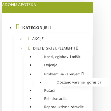
ADONIS APOTEKA
KATEGORIJE
AKCIJE
DIJETETSKI SUPLEMENTI
Kosti, zglobovi i mišići
Dojenje
Problemi sa varenjem
Otežano varenje i gorušica
Pušači
Rehidratacija
Reproduktivno zdravlje