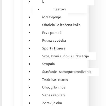
Testovi
Mršavljenje
Obolela i oštećena koža
Prva pomoć
Putna apoteka
Sport i fitness
Srce, krvni sudovi i cirkulacija
Stopala
Sunčanje i samopotamnjivanje
Trudnice i mame
Uho, grlo i nos
Vene i kapilari
Zdravlje oka