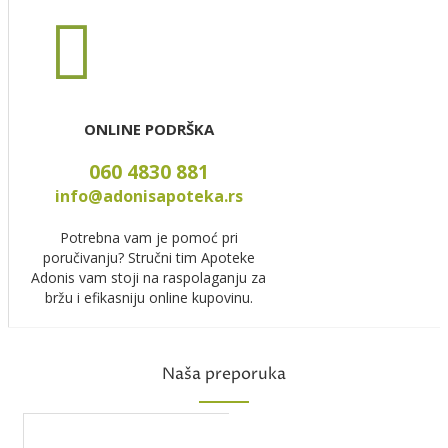
ONLINE PODRŠKA
060 4830 881
info@adonisapoteka.rs
Potrebna vam je pomoć pri
poručivanju? Stručni tim Apoteke
Adonis vam stoji na raspolaganju za
bržu i efikasniju online kupovinu.
Naša preporuka