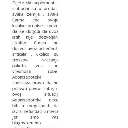
Dijetetski suplementi i
slobodni su u prodaji,
svaka zemlja , svaka
Carina ima svoje
lokalne propise i moze
da se dogodi da uvoz
istih nije dozvoljen.
Ukoliko Carina ne
dozvoli uvoz određenih
artikala , ukoliko su
troskovi vraćanja
paketa veci od
vrednosti robe,
Adonisapoteka
zadrzava pravo da ne
prihvati povrat robe, u
ovoj situaciji
Adonisapoteka nece
biti u mogucnosti da
izvrsi refundaciju novca
jer smo Vas
blagovremeno