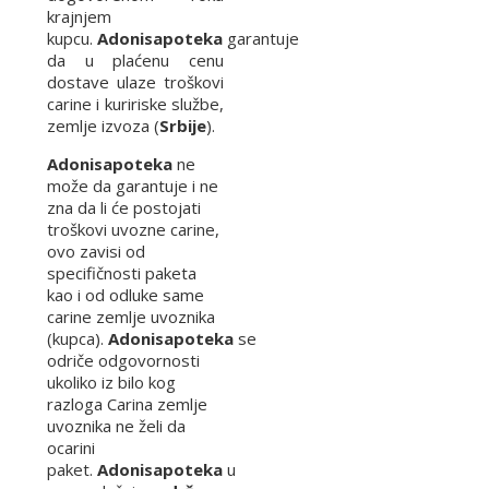
krajnjem
kupcu.
Adonisapoteka
garantuje
da u plaćenu cenu
dostave ulaze troškovi
carine i kuririske službe,
zemlje izvoza (
Srbije
).
Adonisapoteka
ne
može da garantuje i ne
zna da li će postojati
troškovi uvozne carine,
ovo zavisi od
specifičnosti paketa
kao i od odluke same
carine zemlje uvoznika
(kupca).
Adonisapoteka
se
odriče odgovornosti
ukoliko iz bilo kog
razloga Carina zemlje
uvoznika ne želi da
ocarini
paket.
Adonisapoteka
u