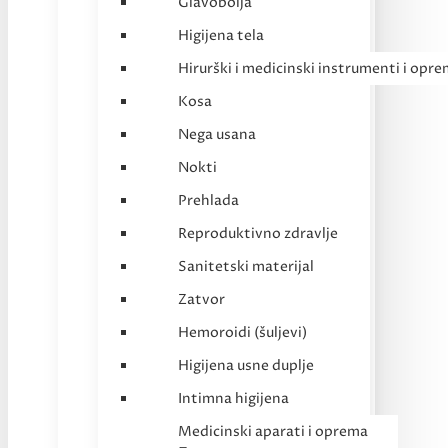
Glavobolja
Higijena tela
Hirurški i medicinski instrumenti i opr
Kosa
Nega usana
Nokti
Prehlada
Reproduktivno zdravlje
Sanitetski materijal
Zatvor
Hemoroidi (šuljevi)
Higijena usne duplje
Intimna higijena
Medicinski aparati i oprema