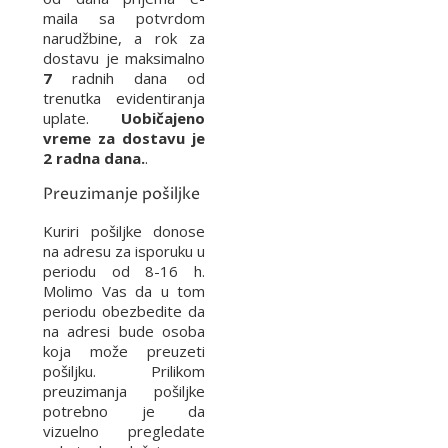
maila sa potvrdom
narudžbine, a rok za
dostavu je maksimalno
7
radnih dana od
trenutka evidentiranja
uplate.
Uobičajeno
vreme za dostavu je
2 radna dana.
.
Preuzimanje pošiljke
Kuriri pošiljke donose
na adresu za isporuku u
periodu od 8-16 h.
Molimo Vas da u tom
periodu obezbedite da
na adresi bude osoba
koja može preuzeti
pošiljku. Prilikom
preuzimanja pošiljke
potrebno je da
vizuelno pregledate