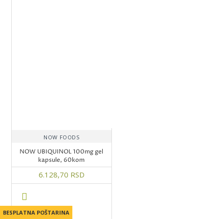
NOW FOODS
NOW UBIQUINOL 100mg gel
kapsule, 60kom
6.128,70 RSD
BESPLATNA POŠTARINA
BESPLATNA POŠTARINA