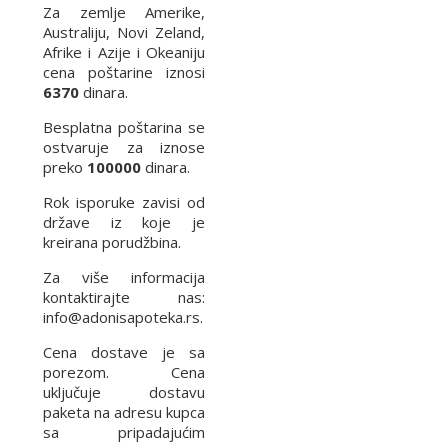
Za zemlje Amerike,
Australiju, Novi Zeland,
Afrike i Azije i Okeaniju
cena poštarine iznosi
6370
dinara.
Besplatna poštarina se
ostvaruje za iznose
preko
100000
dinara.
Rok isporuke zavisi od
države iz koje je
kreirana porudžbina.
Za više informacija
kontaktirajte nas:
info@adonisapoteka.rs.
Cena dostave je sa
porezom. Cena
uključuje dostavu
paketa na adresu kupca
sa pripadajućim