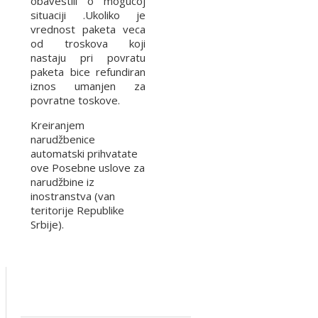
obavestili o mogucoj
situaciji .Ukoliko je
vrednost paketa veca
od troskova koji
nastaju pri povratu
paketa bice refundiran
iznos umanjen za
povratne toskove.
Kreiranjem
narudžbenice
automatski prihvatate
ove Posebne uslove za
narudžbine iz
inostranstva (van
teritorije Republike
Srbije).