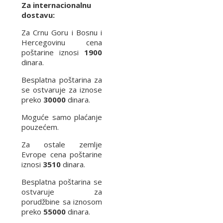
Za internacionalnu
dostavu:
Za Crnu Goru i Bosnu i
Hercegovinu cena
poštarine iznosi
1900
dinara.
Besplatna poštarina za
se ostvaruje za iznose
preko
30000
dinara.
Moguće samo plaćanje
pouzećem.
Za ostale zemlje
Evrope cena poštarine
iznosi
3510
dinara.
Besplatna poštarina se
ostvaruje za
porudžbine sa iznosom
preko
55000
dinara.