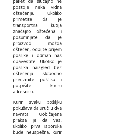
paket da slučajno ne
postoje neka vidna
oštećenja. Ukoliko
primetite da je
transportna kutija
značajno oštećena i
posumnjate da je
proizvod možda
oštećen, odbijte prijem
pošiljke i odmah nas
obavestite. Ukoliko je
pošiljka naizgled bez
oštećenja slobodno
preuzmite pošiljku i
potpišite kuriru
adresnicu.
Kurir svaku pošiljku
pokušava da uruči u dva
navrata. Uobičajena
praksa je da Vas,
ukoliko prva isporuka
bude neuspešna, kurir