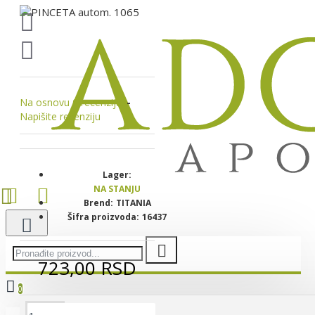
Na osnovu 0 recenzija.
-
Napišite recenziju
Lager:
NA STANJU
Brend:
TITANIA
Šifra proizvoda:
16437
723,00 RSD
0
Vaša korpa je još uvek prazna!