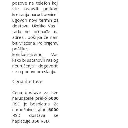
pozove na telefon koji
ste ostavili prilikom
kreiranja narudžbenice i
ugovori novi termin za
dostavu. Ukoliko Vas i
tada ne pronađe na
adresi, pošiljka će nam
biti vraćena. Po prijemu
pošiljke,
kontkatiraćemo Vas
kako bi ustanovili razlog
neuručenja i dogovoriti
se o ponovnom slanju.
Cena dostave
Cena dostave za sve
narudžbine preko
6000
RSD je besplatna! Za
narudžbine ispod
6000
RSD dostava se
naplaćuje
350
RSD.