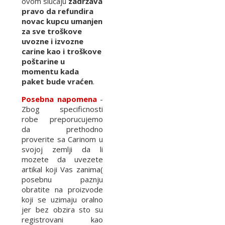
ovom slučaju
zadržava
pravo da refundira
novac kupcu umanjen
za sve troškove
uvozne i izvozne
carine kao i troškove
poštarine u
momentu kada
paket bude vraćen
.
Posebna napomena
-
Zbog specificnosti
robe preporucujemo
da prethodno
proverite sa Carinom u
svojoj zemlji da li
mozete da uvezete
artikal koji Vas zanima(
posebnu paznju
obratite na proizvode
koji se uzimaju oralno
jer bez obzira sto su
registrovani kao