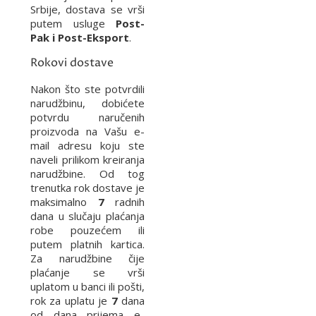
Srbije, dostava se vrši
putem usluge
Post-
Pak i Post-Eksport
.
Rokovi dostave
Nakon što ste potvrdili
narudžbinu, dobićete
potvrdu naručenih
proizvoda na Vašu e-
mail adresu koju ste
naveli prilikom kreiranja
narudžbine. Od tog
trenutka rok dostave je
maksimalno
7
radnih
dana u slučaju plaćanja
robe pouzećem ili
putem platnih kartica.
Za narudžbine čije
plaćanje se vrši
uplatom u banci ili pošti,
rok za uplatu je
7
dana
od dana prijema e-