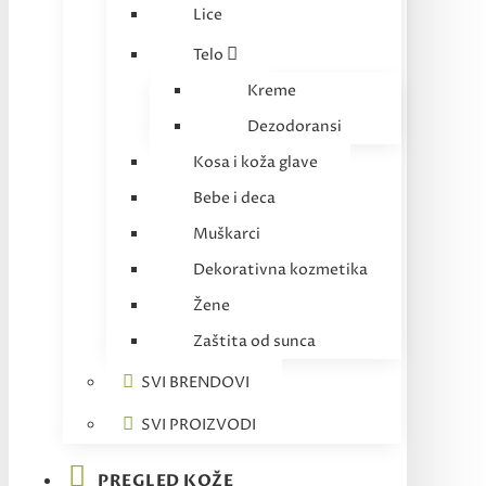
Lice
Telo
Kreme
Dezodoransi
Kosa i koža glave
Bebe i deca
Muškarci
Dekorativna kozmetika
Žene
Zaštita od sunca
SVI BRENDOVI
SVI PROIZVODI
PREGLED KOŽE