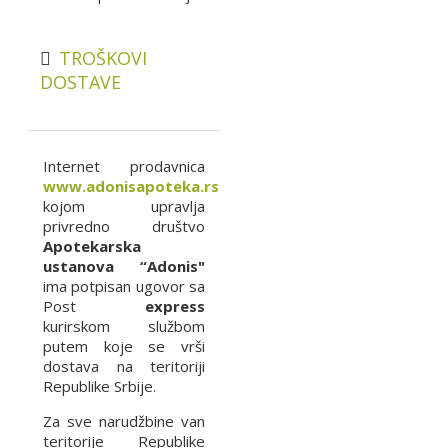
TROŠKOVI
DOSTAVE
Internet prodavnica
www.adonisapoteka.rs
kojom upravlja
privredno društvo
Apotekarska
ustanova “Adonis"
ima potpisan ugovor sa
Post
express
kurirskom službom
putem koje se vrši
dostava na teritoriji
Republike Srbije.
Za sve narudžbine van
teritorije Republike