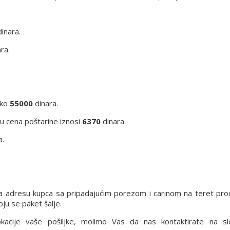
inara.
ra.
eko
55000
dinara.
iju cena poštarine iznosi
6370
dinara.
a.
a adresu kupca sa pripadajućim porezom i carinom na teret pro
ju se paket šalje.
lokacije vaše pošiljke, molimo Vas da nas kontaktirate na s