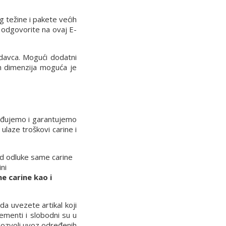
g težine i pakete većih
 odgovorite na ovaj E-
davca. Mogući dodatni
ih dimenzija moguća je
rđujemo i garantujemo
laze troškovi carine i
 od odluke same carine
ni
e carine kao i
a uvezete artikal koji
ementi i slobodni su u
 dozvoli uvoz određenih