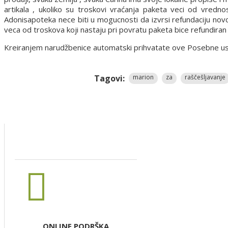
artikala , ukoliko su troskovi vraćanja paketa veci od vredn
Adonisapoteka nece biti u mogucnosti da izvrsi refundaciju nov
veca od troskova koji nastaju pri povratu paketa bice refundira
Kreiranjem narudžbenice automatski prihvatate ove Posebne uslov
Tagovi:
marion
za
raščešljavanje
ONLINE PODRŠKA