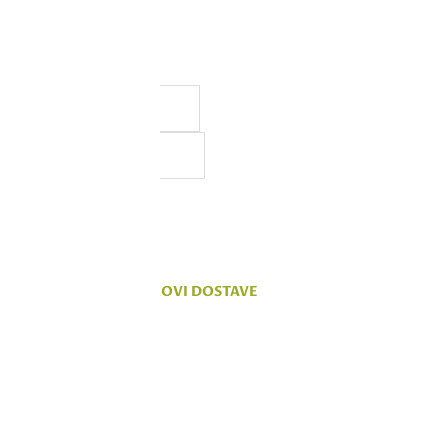
a, ali ne možemo da
 na sajtu su deo naše ponude,
vanju.
KOMENTARI
TROŠKOVI DOSTAVE