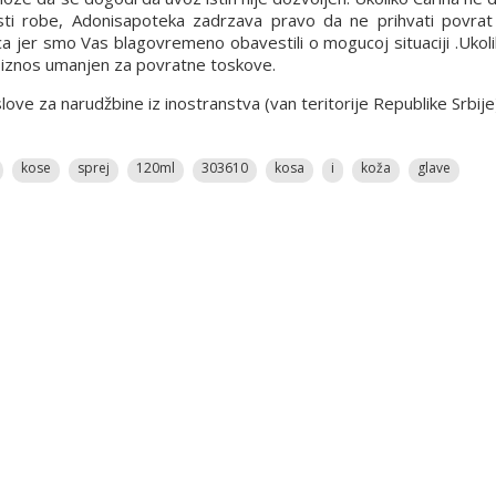
osti robe, Adonisapoteka zadrzava pravo da ne prihvati povrat 
ca jer smo Vas blagovremeno obavestili o mogucoj situaciji .Ukol
n iznos umanjen za povratne toskove.
e za narudžbine iz inostranstva (van teritorije Republike Srbije
kose
sprej
120ml
303610
kosa
i
koža
glave