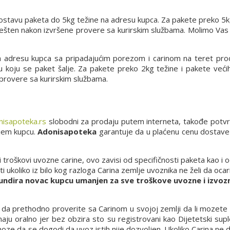
 dostavu paketa do 5kg težine na adresu kupca. Za pakete preko 5k
vešten nakon izvršene provere sa kurirskim službama. Molimo Vas
a adresu kupca sa pripadajućim porezom i carinom na teret pro
 u koju se paket šalje. Za pakete preko 2kg težine i pakete već
 provere sa kurirskim službama.
isapoteka.rs
slobodni za prodaju putem interneta, takođe potv
njem kupcu.
Adonisapoteka
garantuje da u plaćenu cenu dostave u
i troškovi uvozne carine, ovo zavisi od specifičnosti paketa kao i
ukoliko iz bilo kog razloga Carina zemlje uvoznika ne želi da ocari
undira novac kupcu umanjen za sve troškove uvozne i izvozn
a prethodno proverite sa Carinom u svojoj zemlji da li mozete d
ju oralno jer bez obzira sto su registrovani kao Dijetetski supl
 moze da se dogodi da uvoz istih nije dozvoljen. Ukoliko Carina ne