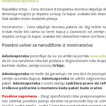
info@adonisapoteka.rs
Republika Srbija - Cena dostave ili besplatna dostava uključuje
dimenzija moguća je doplata za koju će kupac svakako biti oba
Mail ukoliko imate dodatnih pitanja.
Inostranstvo - Cena uključuje dostavu paketa do 2kg težine n
trošak može biti carina na teret kupca u zavisnosti od zemlje
doplata za koju će kupac svakako biti obavešten nakon izvršene
Posebni uslovi za narudžbine iz inostranstva
Adonisapoteka
potvrđuje da su svi artikli na portalu
www.adon
da će sva naručena roba biti poslata u dogovorenom roku kraj
kuririske službe, zemlje izvoza (
Srbije
).
Adonisapoteka
ne može da garantuje i ne zna da li će postojat
zemlje uvoznika (kupca).
Adonisapoteka
se odriče odgovornosti 
paket.
Adonisapoteka
u ovom slučaju
zadržava pravo da ref
troškove poštarine u momentu kada paket bude vraćen
.
Posebna napomena
- Zbog specificnosti robe preporucujemo d
Vas zanima( posebnu paznju obratite na proizvode koji se uzima
prodaji, svaka zemlja , svaka Carina ima svoje lokalne propise i