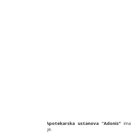
ju.
a privredno društvo
Apotekarska ustanova “Adonis"
ima 
ritoriji Republike Srbije.