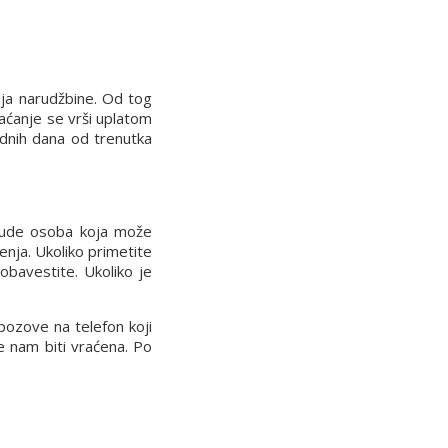
nja narudžbine. Od tog
laćanje se vrši uplatom
dnih dana od trenutka
 bude osoba koja može
enja. Ukoliko primetite
obavestite. Ukoliko je
pozove na telefon koji
će nam biti vraćena. Po