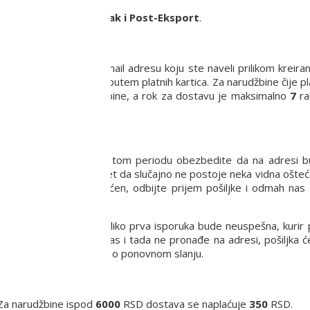
rši putem usluge
Post-Pak i Post-Eksport
.
 proizvoda na Vašu e-mail adresu koju ste naveli prilikom kreira
anja robe pouzećem ili putem platnih kartica. Za narudžbine čije p
a sa potvrdom narudžbine, a rok za dostavu je maksimalno
7
ra
a dana.
.
8-16 h. Molimo Vas da u tom periodu obezbedite da na adresi
vizuelno pregledate paket da slučajno ne postoje neka vidna ošteć
e proizvod možda oštećen, odbijte prijem pošiljke i odmah nas 
pišite kuriru adresnicu.
a praksa je da Vas, ukoliko prva isporuka bude neuspešna, kurir 
in za dostavu. Ukoliko Vas i tada ne pronađe na adresi, pošiljka 
euručenja i dogovoriti se o ponovnom slanju.
Za narudžbine ispod
6000
RSD dostava se naplaćuje
350
RSD.