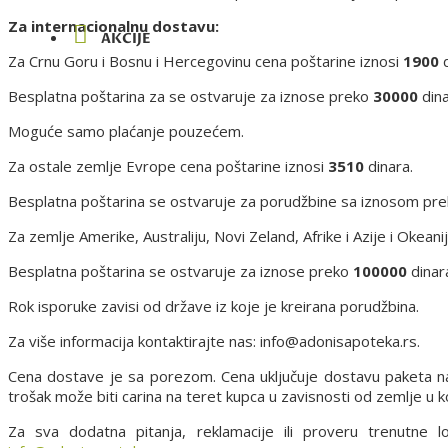
Za internacionalnu dostavu:
AKCIJE
Za Crnu Goru i Bosnu i Hercegovinu cena poštarine iznosi
1900
d
Besplatna poštarina za se ostvaruje za iznose preko
30000
dina
Moguće samo plaćanje pouzećem.
Za ostale zemlje Evrope cena poštarine iznosi
3510
dinara.
Besplatna poštarina se ostvaruje za porudžbine sa iznosom pr
Za zemlje Amerike, Australiju, Novi Zeland, Afrike i Azije i Okean
Besplatna poštarina se ostvaruje za iznose preko
100000
dinar
Rok isporuke zavisi od države iz koje je kreirana porudžbina.
Za više informacija kontaktirajte nas: info@adonisapoteka.rs.
Cena dostave je sa porezom. Cena uključuje dostavu paketa n
trošak može biti carina na teret kupca u zavisnosti od zemlje u ko
Za sva dodatna pitanja, reklamacije ili proveru trenutne 