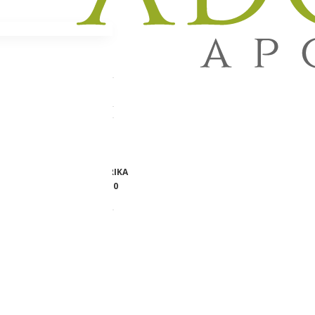
SE sprej,
Lager:
NA STANJU
Brend:
NEPOZNATA FABRIKA
Šifra proizvoda:
303610