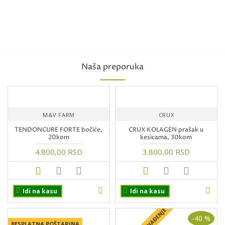
Naša preporuka
M&V FARM
CRUX
TENDONCURE FORTE bočiće,
CRUX KOLAGEN prašak u
20kom
kesicama, 30kom
4.800,00 RSD
3.800,00 RSD
Idi na kasu
Idi na kasu
-40 %
BESPLATNA POŠTARINA