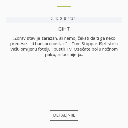
0
4424
GIHT
no
„Zdrav stav je zarazan, ali nemoj čekati da ti ga neko
i
prenese – ti budi prenosilac.” – Tom StoppardSeli ste u
vašu omiljenu fotelju i pustili TV. Osećate bol u nožnom
palcu, ali bol nije ja..
j
DETALJNIJE