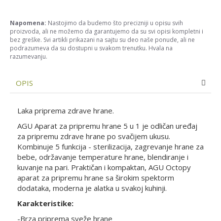
Napomena:
Nastojimo da budemo što precizniji u opisu svih
proizvoda, ali ne možemo da garantujemo da su svi opisi kompletni i
bez greške. Svi artikli prikazani na sajtu su deo naše ponude, ali ne
podrazumeva da su dostupni u svakom trenutku. Hvala na
razumevanju.
OPIS
Laka priprema zdrave hrane.
AGU Aparat za pripremu hrane 5 u 1 je odličan uređaj
za pripremu zdrave hrane po svačijem ukusu.
Kombinuje 5 funkcija - sterilizacija, zagrevanje hrane za
bebe, održavanje temperature hrane, blendiranje i
kuvanje na pari. Praktičan i kompaktan, AGU Octopy
aparat za pripremu hrane sa širokim spektorm
dodataka, moderna je alatka u svakoj kuhinji.
Karakteristike:
-Brza priprema sveže hrane