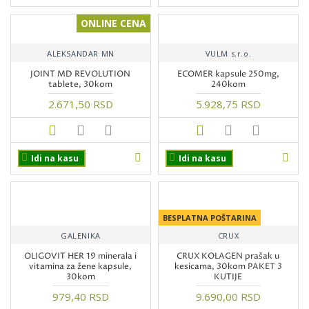
ONLINE CENA
ALEKSANDAR MN
VULM s.r.o.
JOINT MD REVOLUTION
ECOMER kapsule 250mg,
tablete, 30kom
240kom
2.671,50 RSD
5.928,75 RSD
Idi na kasu
Idi na kasu
BESPLATNA POŠTARINA
GALENIKA
CRUX
OLIGOVIT HER 19 minerala i
CRUX KOLAGEN prašak u
vitamina za žene kapsule,
kesicama, 30kom PAKET 3
30kom
KUTIJE
979,40 RSD
9.690,00 RSD