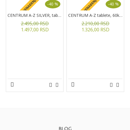
+ POKLON IZNENAĐENJE
+ POKLON IZNENAĐENJE
+
-40 %
-40 %
CENTRUM A-Z SILVER, tablete, 60kom.
CENTRUM A-Z tablete, 60kom
2.495,00 RSD
2.210,00 RSD
1.497,00 RSD
1.326,00 RSD
BLOG