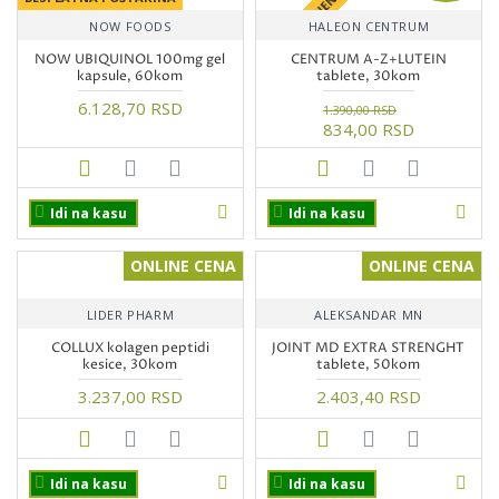
+ POKLON IZNENAĐENJE
NOW FOODS
HALEON CENTRUM
NOW UBIQUINOL 100mg gel
CENTRUM A-Z+LUTEIN
kapsule, 60kom
tablete, 30kom
6.128,70 RSD
1.390,00 RSD
834,00 RSD
Idi na kasu
Idi na kasu
ONLINE CENA
ONLINE CENA
LIDER PHARM
ALEKSANDAR MN
COLLUX kolagen peptidi
JOINT MD EXTRA STRENGHT
kesice, 30kom
tablete, 50kom
3.237,00 RSD
2.403,40 RSD
Idi na kasu
Idi na kasu