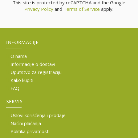
This site is protected by reCAPTCHA and the Google
Privacy Policy
and
Terms of Service
apply.
INFORMACIJE
O nama
Informacije o dostavi
Uputstvo za registraciju
Kako kupiti
FAQ
SERVIS
Uslovi korišćenja i prodaje
Načini plaćanja
Politika privatnosti