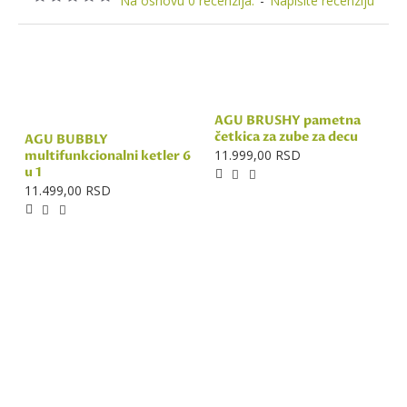
Na osnovu 0 recenzija.
-
Napišite recenziju
AGU BRUSHY pametna
četkica za zube za decu
AGU BUBBLY
11.999,00 RSD
multifunkcionalni ketler 6
u 1
11.499,00 RSD