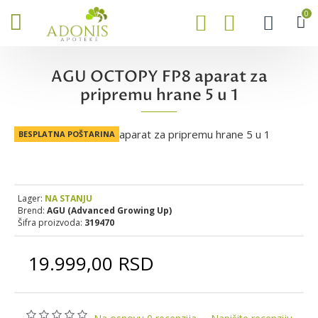
0
AGU OCTOPY FP8 aparat za
pripremu hrane 5 u 1
BESPLATNA POŠTARINA
Lager:
NA STANJU
Brend:
AGU (Advanced Growing Up)
Šifra proizvoda:
319470
19.999,00 RSD