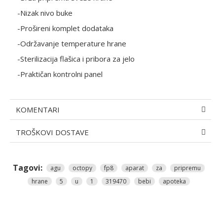
-Nizak nivo buke
-Prošireni komplet dodataka
-Održavanje temperature hrane
-Sterilizacija flašica i pribora za jelo
-Praktičan kontrolni panel
KOMENTARI
TROŠKOVI DOSTAVE
Tagovi:
agu
octopy
fp8
aparat
za
pripremu
hrane
5
u
1
319470
bebi
apoteka