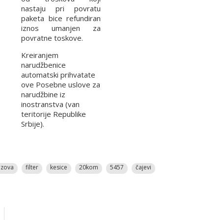
nastaju pri povratu
paketa bice refundiran
iznos umanjen za
povratne toskove.
Kreiranjem
narudžbenice
automatski prihvatate
ove Posebne uslove za
narudžbine iz
inostranstva (van
teritorije Republike
Srbije).
zova
filter
kesice
20kom
5457
čajevi