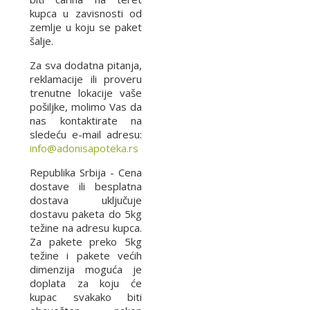
kupca u zavisnosti od
zemlje u koju se paket
šalje.
Za sva dodatna pitanja,
reklamacije ili proveru
trenutne lokacije vaše
pošiljke, molimo Vas da
nas kontaktirate na
sledeću e-mail adresu:
info@adonisapoteka.rs
Republika Srbija - Cena
dostave ili besplatna
dostava uključuje
dostavu paketa do 5kg
težine na adresu kupca.
Za pakete preko 5kg
težine i pakete većih
dimenzija moguća je
doplata za koju će
kupac svakako biti