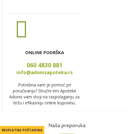
ONLINE PODRŠKA
060 4830 881
info@adonisapoteka.rs
Potrebna vam je pomoć pri
poručivanju? Stručni tim Apoteke
Adonis vam stoji na raspolaganju za
bržu i efikasniju online kupovinu.
Naša preporuka
BESPLATNA POŠTARINA
BESPLATNA POŠTARINA