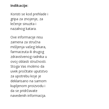
Indikacije:
Koristi se kod prehlade i
gripa za znojenje, za
lečenje sinuzita i
nazalnog katara.
Ove informacije nisu
zamena za stručna
mišljenja vašeg lekara,
farmaceuta ili drugog
zdravstvenog radnika u
ovoj oblasti stručnosti.
Stoga Vas molimo da
uvek pročitate uputstvo
za upotrebu koje je
deklarisano na samom
kupljenom proizvodu i
da se pridržavate
navedenih informacija.