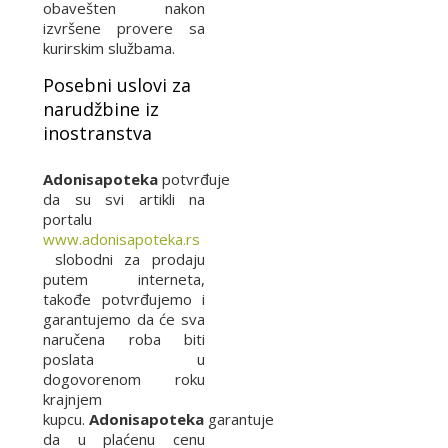
obavešten nakon
izvršene provere sa
kurirskim službama.
Posebni uslovi za
narudžbine iz
inostranstva
Adonisapoteka
potvrđuje
da su svi artikli na
portalu
www.adonisapoteka.rs
slobodni za prodaju
putem interneta,
takođe potvrđujemo i
garantujemo da će sva
naručena roba biti
poslata u
dogovorenom roku
krajnjem
kupcu.
Adonisapoteka
garantuje
da u plaćenu cenu