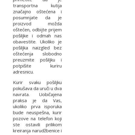
transportna kutija
značajno oštećena i
posumnjate da je
proizvod možda
oštećen, odbijte prijem
pošiljke i odmah nas
obavestite. Ukoliko je
pošiljka naizgled bez
oštećenja slobodno
preuzmite pošiljku i
potpišite kuriru
adresnicu.
Kurir svaku pošiljku
pokušava da uruči u dva
navrata. Uobičajena
praksa je da Vas,
ukoliko prva isporuka
bude neuspešna, kurir
pozove na telefon koji
ste ostavili prilikom
kreiranja narudžbenice i