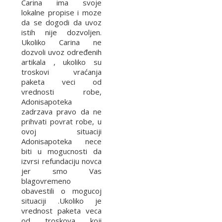
Carina ima svoje
lokalne propise i moze
da se dogodi da uvoz
istih nije dozvoljen.
Ukoliko Carina ne
dozvoli uvoz određenih
artikala , ukoliko su
troskovi vraćanja
paketa veci od
vrednosti robe,
Adonisapoteka
zadrzava pravo da ne
prihvati povrat robe, u
ovoj situaciji
Adonisapoteka nece
biti u mogucnosti da
izvrsi refundaciju novca
jer smo Vas
blagovremeno
obavestili o mogucoj
situaciji .Ukoliko je
vrednost paketa veca
od troskova koji