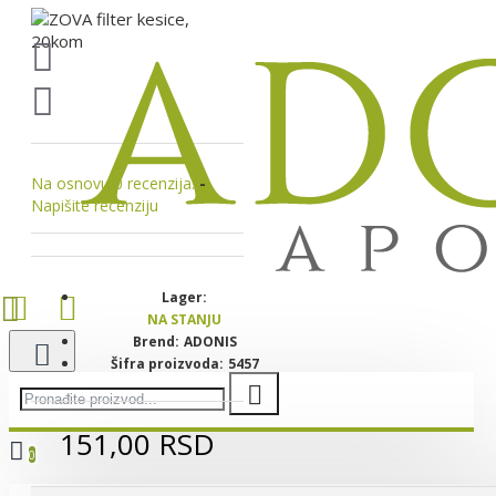
Na osnovu 0 recenzija.
-
Napišite recenziju
Lager:
NA STANJU
Brend:
ADONIS
Šifra proizvoda:
5457
151,00 RSD
0
Vaša korpa je još uvek prazna!