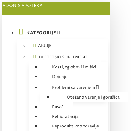
ADONIS APOTEKA
KATEGORIJE
AKCIJE
DIJETETSKI SUPLEMENTI
Kosti, zglobovi i mišići
Dojenje
Problemi sa varenjem
Otežano varenje i gorušica
Pušači
Rehidratacija
Reproduktivno zdravlje