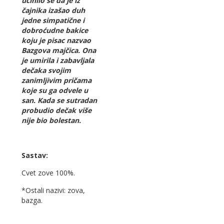
učinilo se da je iz
čajnika izašao duh
jedne simpatične i
dobroćudne bakice
koju je pisac nazvao
Bazgova majčica. Ona
je umirila i zabavljala
dečaka svojim
zanimljivim pričama
koje su ga odvele u
san. Kada se sutradan
probudio dečak više
nije bio bolestan.
Sastav:
Cvet zove 100%.
*Ostali nazivi: zova,
bazga.