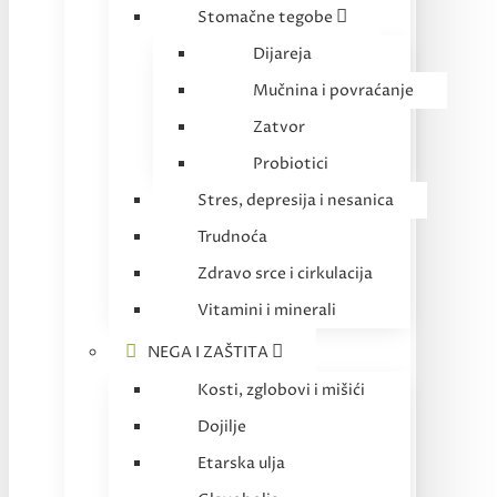
Stomačne tegobe
Dijareja
Mučnina i povraćanje
Zatvor
Probiotici
Stres, depresija i nesanica
Trudnoća
Zdravo srce i cirkulacija
Vitamini i minerali
NEGA I ZAŠTITA
Kosti, zglobovi i mišići
Dojilje
Etarska ulja