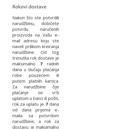
Rokovi dostave
Nakon što ste potvrdili
narudžbinu, dobićete
potvrdu naručenih
proizvoda na Vašu e-
mail adresu koju ste
naveli prilikom kreiranja
narudžbine. Od tog
trenutka rok dostave je
maksimalno
7
radnih
dana u slučaju plaćanja
robe pouzećem ili
putem platnih kartica.
Za narudžbine čije
plaćanje se vrši
uplatom u banci ili pošti,
rok za uplatu je
7
dana
od dana prijema e-
maila sa potvrdom
narudžbine, a rok za
dostavu je maksimalno