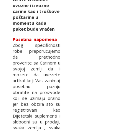
uvozne i izvozne
carine kao i troškove
poštarine u
momentu kada
paket bude vraćen
.
Posebna napomena
-
Zbog specificnosti
robe preporucujemo
da prethodno
proverite sa Carinom u
svojoj zemlji da li
mozete da uvezete
artikal koji Vas zanima(
posebnu paznju
obratite na proizvode
koji se uzimaju oralno
jer bez obzira sto su
registrovani kao
Dijetetski suplementi i
slobodni su u prodaji,
svaka zemlja , svaka