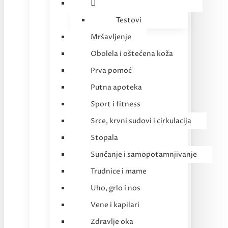
Testovi
Mršavljenje
Obolela i oštećena koža
Prva pomoć
Putna apoteka
Sport i fitness
Srce, krvni sudovi i cirkulacija
Stopala
Sunčanje i samopotamnjivanje
Trudnice i mame
Uho, grlo i nos
Vene i kapilari
Zdravlje oka