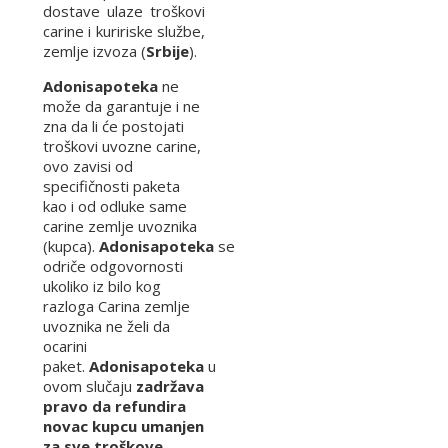
dostave ulaze troškovi
carine i kuririske službe,
zemlje izvoza (
Srbije
).
Adonisapoteka
ne
može da garantuje i ne
zna da li će postojati
troškovi uvozne carine,
ovo zavisi od
specifičnosti paketa
kao i od odluke same
carine zemlje uvoznika
(kupca).
Adonisapoteka
se
odriče odgovornosti
ukoliko iz bilo kog
razloga Carina zemlje
uvoznika ne želi da
ocarini
paket.
Adonisapoteka
u
ovom slučaju
zadržava
pravo da refundira
novac kupcu umanjen
za sve troškove