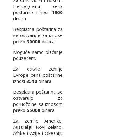
Za Crnu Goru i Bosnu i
Hercegovinu cena
poštarine iznosi
1900
dinara.
Besplatna poštarina za
se ostvaruje za iznose
preko
30000
dinara.
Moguće samo plaćanje
pouzećem.
Za ostale zemlje
Evrope cena poštarine
iznosi
3510
dinara.
Besplatna poštarina se
ostvaruje za
porudžbine sa iznosom
preko
55000
dinara.
Za zemlje Amerike,
Australiju, Novi Zeland,
Afrike i Azije i Okeaniju