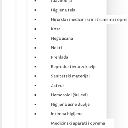
Glavobolja
Higijena tela
Hirurški i medicinski instrumenti i opr
Kosa
Nega usana
Nokti
Prehlada
Reproduktivno zdravlje
Sanitetski materijal
Zatvor
Hemoroidi (šuljevi)
Higijena usne duplje
Intimna higijena
Medicinski aparati i oprema