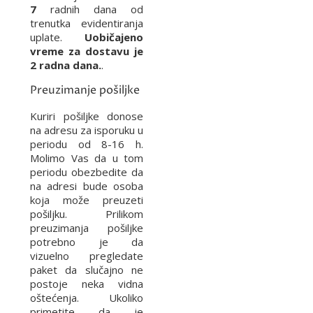
7
radnih dana od
trenutka evidentiranja
uplate.
Uobičajeno
vreme za dostavu je
2 radna dana.
.
Preuzimanje pošiljke
Kuriri pošiljke donose
na adresu za isporuku u
periodu od 8-16 h.
Molimo Vas da u tom
periodu obezbedite da
na adresi bude osoba
koja može preuzeti
pošiljku. Prilikom
preuzimanja pošiljke
potrebno je da
vizuelno pregledate
paket da slučajno ne
postoje neka vidna
oštećenja. Ukoliko
primetite da je