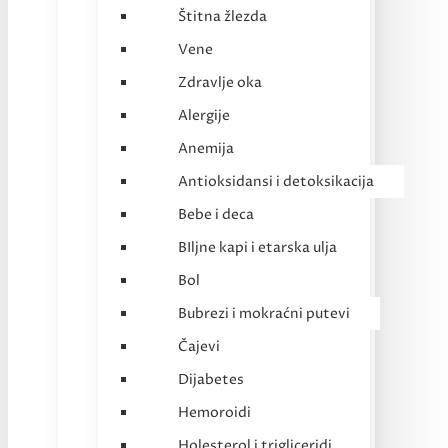
Štitna žlezda
Vene
Zdravlje oka
Alergije
Anemija
Antioksidansi i detoksikacija
Bebe i deca
BIljne kapi i etarska ulja
Bol
Bubrezi i mokraćni putevi
Čajevi
Dijabetes
Hemoroidi
Holesterol i trigliceridi