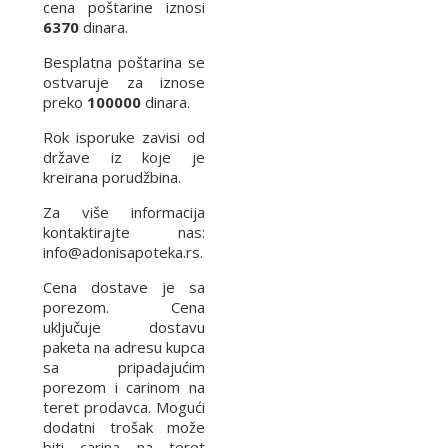
cena poštarine iznosi
6370
dinara.
Besplatna poštarina se
ostvaruje za iznose
preko
100000
dinara.
Rok isporuke zavisi od
države iz koje je
kreirana porudžbina.
Za više informacija
kontaktirajte nas:
info@adonisapoteka.rs.
Cena dostave je sa
porezom. Cena
uključuje dostavu
paketa na adresu kupca
sa pripadajućim
porezom i carinom na
teret prodavca. Mogući
dodatni trošak može
biti carina na teret