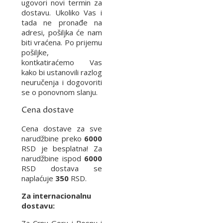
ugovori novi termin za
dostavu. Ukoliko Vas i
tada ne pronađe na
adresi, pošiljka će nam
biti vraćena. Po prijemu
pošiljke,
kontkatiraćemo Vas
kako bi ustanovili razlog
neuručenja i dogovoriti
se o ponovnom slanju.
Cena dostave
Cena dostave za sve
narudžbine preko
6000
RSD je besplatna! Za
narudžbine ispod
6000
RSD dostava se
naplaćuje
350
RSD.
Za internacionalnu
dostavu: