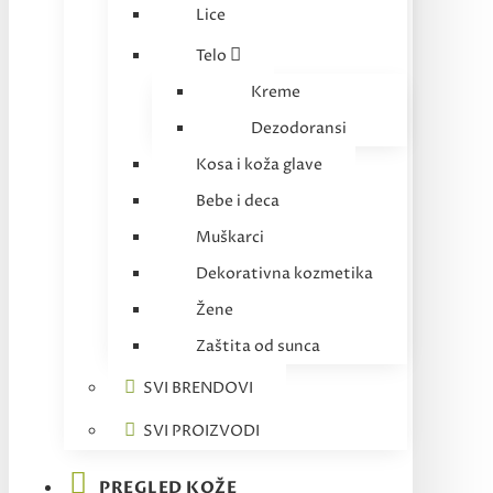
Lice
Telo
Kreme
Dezodoransi
Kosa i koža glave
Bebe i deca
Muškarci
Dekorativna kozmetika
Žene
Zaštita od sunca
SVI BRENDOVI
SVI PROIZVODI
PREGLED KOŽE