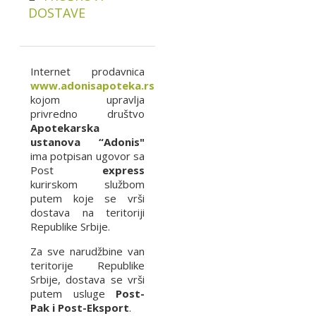
DOSTAVE
Internet prodavnica
www.adonisapoteka.rs
kojom upravlja
privredno društvo
Apotekarska
ustanova “Adonis"
ima potpisan ugovor sa
Post
express
kurirskom službom
putem koje se vrši
dostava na teritoriji
Republike Srbije.
Za sve narudžbine van
teritorije Republike
Srbije, dostava se vrši
putem usluge
Post-
Pak i Post-Eksport
.