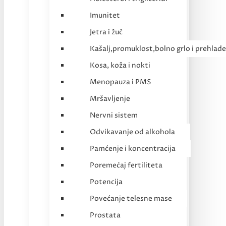
Imunitet
Jetra i žuč
Kašalj,promuklost,bolno grlo i prehlade
Kosa, koža i nokti
Menopauza i PMS
Mršavljenje
Nervni sistem
Odvikavanje od alkohola
Pamćenje i koncentracija
Poremećaj fertiliteta
Potencija
Povećanje telesne mase
Prostata