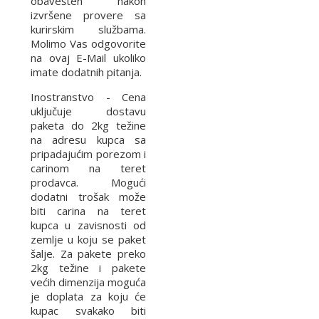
obavešten nakon
izvršene provere sa
kurirskim službama.
Molimo Vas odgovorite
na ovaj E-Mail ukoliko
imate dodatnih pitanja.
Inostranstvo - Cena
uključuje dostavu
paketa do 2kg težine
na adresu kupca sa
pripadajućim porezom i
carinom na teret
prodavca. Mogući
dodatni trošak može
biti carina na teret
kupca u zavisnosti od
zemlje u koju se paket
šalje. Za pakete preko
2kg težine i pakete
većih dimenzija moguća
je doplata za koju će
kupac svakako biti