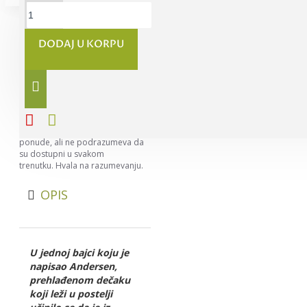
DODAJ U KORPU
Napomena:
Nastojimo da
budemo što precizniji u opisu
svih proizvoda, ali ne možemo da
garantujemo da su svi opisi
kompletni i bez greške. Svi artikli
prikazani na sajtu su deo naše
ponude, ali ne podrazumeva da
su dostupni u svakom
trenutku. Hvala na razumevanju.
OPIS
U jednoj bajci koju je
napisao Andersen,
prehlađenom dečaku
koji leži u postelji