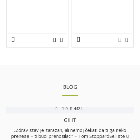
BLOG
0
4424
GIHT
no
„Zdrav stav je zarazan, ali nemoj čekati da ti ga neko
i
prenese – ti budi prenosilac.” – Tom StoppardSeli ste u