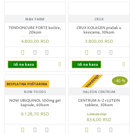
M&V FARM
CRUX
TENDONCURE FORTE bočiće,
CRUX KOLAGEN prašak u
20kom
kesicama, 30kom
4.800,00 RSD
3.800,00 RSD
Idi na kasu
Idi na kasu
+ POKLON IZNENAĐENJE
-40 %
BESPLATNA POŠTARINA
NOW FOODS
HALEON CENTRUM
NOW UBIQUINOL 100mg gel
CENTRUM A-Z+LUTEIN
kapsule, 60kom
tablete, 30kom
6.128,70 RSD
1.390,00 RSD
834,00 RSD