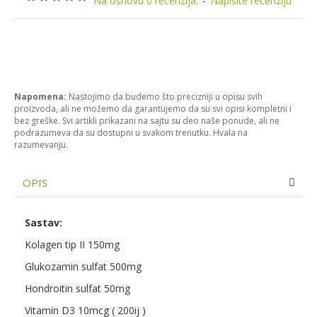
Na osnovu 0 recenzija.
-
Napišite recenziju
Napomena:
Nastojimo da budemo što precizniji u opisu svih
proizvoda, ali ne možemo da garantujemo da su svi opisi kompletni i
bez greške. Svi artikli prikazani na sajtu su deo naše ponude, ali ne
podrazumeva da su dostupni u svakom trenutku. Hvala na
razumevanju.
OPIS
Sastav:
Kolagen tip II 150mg
Glukozamin sulfat 500mg
Hondroitin sulfat 50mg
Vitamin D3 10mcg ( 200ij )