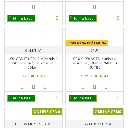
Idi na kasu
Idi na kasu
BESPLATNA POŠTARINA
GALENIKA
CRUX
OLIGOVIT HER 19 minerala i
CRUX KOLAGEN prašak u
vitamina za žene kapsule,
kesicama, 30kom PAKET 3
30kom
KUTIJE
979,40 RSD
9.690,00 RSD
Idi na kasu
Idi na kasu
ONLINE CENA
ONLINE CENA
HELIOS MEDICAL DOO
HELIOS MEDICAL DOO