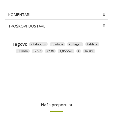
KOMENTARI
TROŠKOVI DOSTAVE
Tagovi:
vitabiotics
jointace
collagen
tablete
30kom
8657
kosti
zglobovi
i
mišići
Naša preporuka