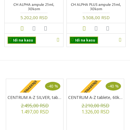
CH ALPHA ampule 25ml,
CH ALPHA PLUS ampule 25ml,
30kom
30kom
5.202,00 RSD
5.508,00 RSD
Idi na kasu
Idi na kasu
PROIZVODI NA AKCIJI
+ POKLON IZNENAĐENJE
+ POKLON IZNENAĐENJE
+
-40 %
-40 %
CENTRUM A-Z SILVER, tablete, 60kom.
CENTRUM A-Z tablete, 60kom
2.495,00 RSD
2.210,00 RSD
1.497,00 RSD
1.326,00 RSD