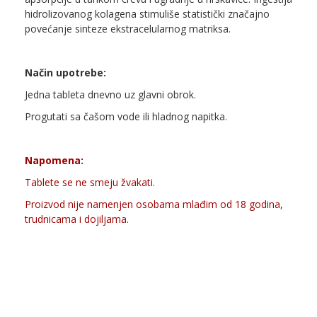
hidrolizovanog kolagena stimuliše statistički značajno
povećanje sinteze ekstracelularnog matriksa.
Način upotrebe:
Jedna tableta dnevno uz glavni obrok.
Progutati sa čašom vode ili hladnog napitka.
Napomena:
Tablete se ne smeju žvakati.
Proizvod nije namenjen osobama mlađim od 18 godina,
trudnicama i dojiljama.