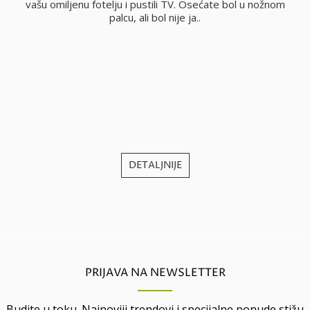
vašu omiljenu fotelju i pustili TV. Osećate bol u nožnom
palcu, ali bol nije ja..
j
DETALJNIJE
PRIJAVA NA NEWSLETTER
Budite u toku. Najnoviji trendovi i specijalne ponude stižu