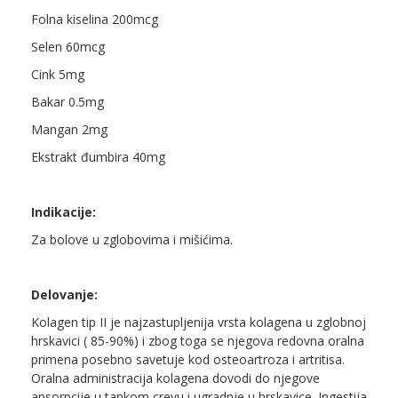
Folna kiselina 200mcg
Selen 60mcg
Cink 5mg
Bakar 0.5mg
Mangan 2mg
Ekstrakt đumbira 40mg
Indikacije:
Za bolove u zglobovima i mišićima.
Delovanje:
Kolagen tip II je najzastupljenija vrsta kolagena u zglobnoj
hrskavici ( 85-90%) i zbog toga se njegova redovna oralna
primena posebno savetuje kod osteoartroza i artritisa.
Oralna administracija kolagena dovodi do njegove
apsorpcije u tankom crevu i ugradnje u hrskavice. Ingestija