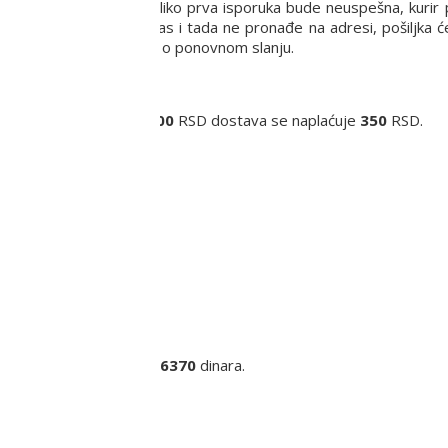
a praksa je da Vas, ukoliko prva isporuka bude neuspešna, kurir 
in za dostavu. Ukoliko Vas i tada ne pronađe na adresi, pošiljka 
euručenja i dogovoriti se o ponovnom slanju.
Za narudžbine ispod
6000
RSD dostava se naplaćuje
350
RSD.
inara.
ra.
eko
55000
dinara.
iju cena poštarine iznosi
6370
dinara.
a.