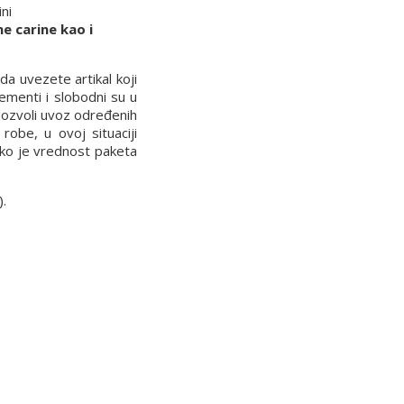
ni
e carine kao i
a uvezete artikal koji
ementi i slobodni su u
 dozvoli uvoz određenih
robe, u ovoj situaciji
iko je vrednost paketa
).