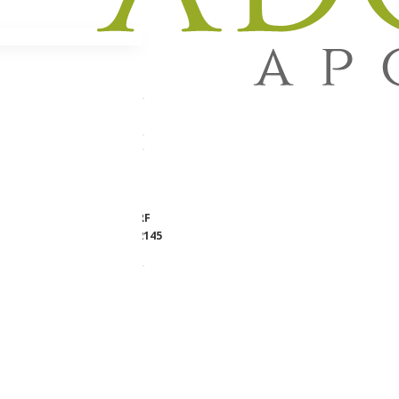
l za
Lager:
NEMA NA STANJU
Brend:
BEIERSDORF
Šifra proizvoda:
282145