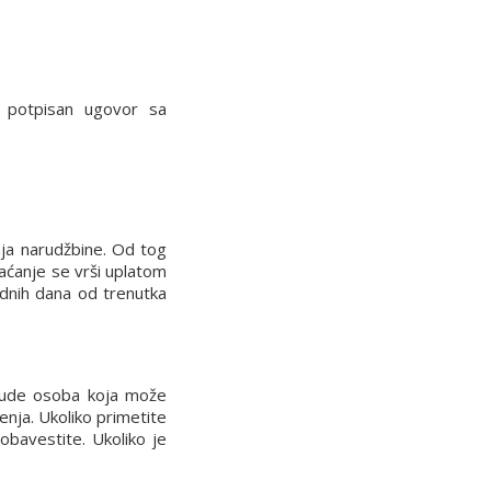
potpisan ugovor sa
nja narudžbine. Od tog
laćanje se vrši uplatom
dnih dana od trenutka
 bude osoba koja može
enja. Ukoliko primetite
obavestite. Ukoliko je