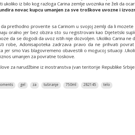
ukoliko iz bilo kog razloga Carina zemlje uvoznika ne želi da ocari
undira novac kupcu umanjen za sve troškove uvozne i izvozn
a prethodno proverite sa Carinom u svojoj zemlji da li mozete d
ju oralno jer bez obzira sto su registrovani kao Dijetetski supl
 moze da se dogodi da uvoz istih nije dozvoljen. Ukoliko Carina ne
osti robe, Adonisapoteka zadrzava pravo da ne prihvati povrat 
ca jer smo Vas blagovremeno obavestili o mogucoj situaciji .Ukol
n iznos umanjen za povratne toskove.
e za narudžbine iz inostranstva (van teritorije Republike Srbije
oments
gel
za
tuširanje
750ml
282145
telo