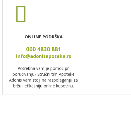
ONLINE PODRŠKA
060 4830 881
info@adonisapoteka.rs
Potrebna vam je pomoć pri
poručivanju? Stručni tim Apoteke
Adonis vam stoji na raspolaganju za
bržu i efikasniju online kupovinu.