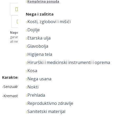
Kompletna ponuda
DODAJ U LISTU ŽELJA
Nega i zaštita
DODAJ ZA POREĐENJE
Kosti, zglobovi i mišići
Dojilje
Napomena:
Nastojimo da budemo što precizniji u opisu svih proizvod
garantujemo da su svi opisi kompletni i bez greške. Svi artikli prikazani
Etarska ulja
ali ne podrazumeva da su dostupni u svakom trenutku. Hvala na razume
Glavobolja
Higijena tela
OPIS
Hirurški i medicinski instrumenti i oprema
Kosa
Karakteristike:
Nega usana
-Senzualni miris cveta orhideje
Nokti
Prehlada
-Kremasti gel s proteinima kašmira pretvara u kremastu nežnu pen
Reproduktivno zdravlje
Sanitetski materijal