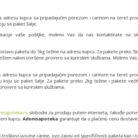
a adresu kupca sa pripadajućim porezom i carinom na teret pro
ju se paket šalje.
lokacije vaše pošiljke, molimo Vas da nas kontaktirate na s
 dostavu paketa do 5kg težine na adresu kupca. Za pakete preko 5k
vešten nakon izvršene provere sa kurirskim službama. Molimo Vas
a adresu kupca sa pripadajućim porezom i carinom na teret pro
 u koju se paket šalje. Za pakete preko 2kg težine i pakete već
 provere sa kurirskim službama.
isapoteka.rs
slobodni za prodaju putem interneta, takođe potv
njem kupcu.
Adonisapoteka
garantuje da u plaćenu cenu dostave u
i troškovi uvozne carine, ovo zavisi od specifičnosti paketa kao i