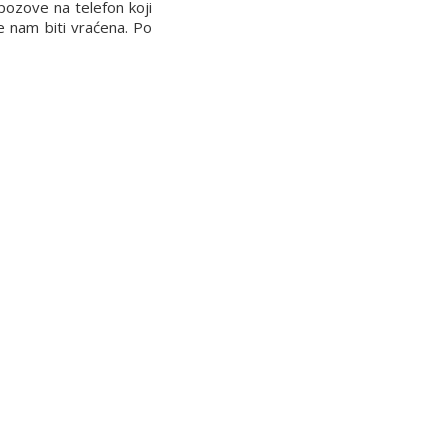
pozove na telefon koji
će nam biti vraćena. Po