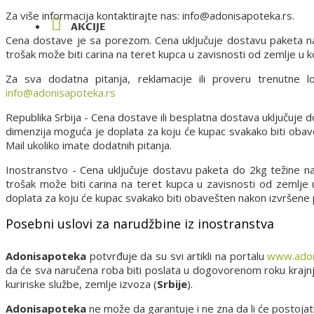
Za više informacija kontaktirajte nas: info@adonisapoteka.rs.
AKCIJE
Cena dostave je sa porezom. Cena uključuje dostavu paketa n
trošak može biti carina na teret kupca u zavisnosti od zemlje u ko
Za sva dodatna pitanja, reklamacije ili proveru trenutne 
info@adonisapoteka.rs
Republika Srbija - Cena dostave ili besplatna dostava uključuje
dimenzija moguća je doplata za koju će kupac svakako biti oba
Mail ukoliko imate dodatnih pitanja.
Inostranstvo - Cena uključuje dostavu paketa do 2kg težine n
trošak može biti carina na teret kupca u zavisnosti od zemlje
doplata za koju će kupac svakako biti obavešten nakon izvršene
Posebni uslovi za narudžbine iz inostranstva
Adonisapoteka
potvrđuje da su svi artikli na portalu
www.adon
da će sva naručena roba biti poslata u dogovorenom roku kraj
kuririske službe, zemlje izvoza (
Srbije
).
Adonisapoteka
ne može da garantuje i ne zna da li će postojat