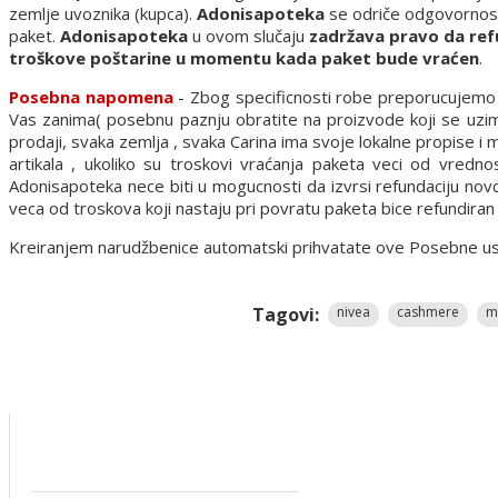
zemlje uvoznika (kupca).
Adonisapoteka
se odriče odgovornosti 
paket.
Adonisapoteka
u ovom slučaju
zadržava pravo da ref
troškove poštarine u momentu kada paket bude vraćen
.
Posebna napomena
- Zbog specificnosti robe preporucujemo d
Vas zanima( posebnu paznju obratite na proizvode koji se uzima
prodaji, svaka zemlja , svaka Carina ima svoje lokalne propise i
artikala , ukoliko su troskovi vraćanja paketa veci od vredn
Adonisapoteka nece biti u mogucnosti da izvrsi refundaciju nov
veca od troskova koji nastaju pri povratu paketa bice refundira
Kreiranjem narudžbenice automatski prihvatate ove Posebne uslov
Tagovi:
nivea
cashmere
m