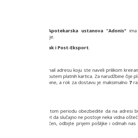
ju.
a privredno društvo
Apotekarska ustanova “Adonis"
ima 
ritoriji Republike Srbije.
rši putem usluge
Post-Pak i Post-Eksport
.
 proizvoda na Vašu e-mail adresu koju ste naveli prilikom kreira
anja robe pouzećem ili putem platnih kartica. Za narudžbine čije p
a sa potvrdom narudžbine, a rok za dostavu je maksimalno
7
ra
a dana.
.
8-16 h. Molimo Vas da u tom periodu obezbedite da na adresi
vizuelno pregledate paket da slučajno ne postoje neka vidna ošteć
e proizvod možda oštećen, odbijte prijem pošiljke i odmah nas 
pišite kuriru adresnicu.