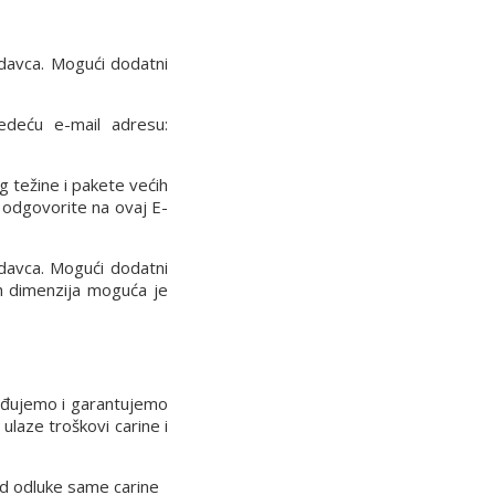
davca. Mogući dodatni
ledeću e-mail adresu:
g težine i pakete većih
 odgovorite na ovaj E-
davca. Mogući dodatni
ih dimenzija moguća je
rđujemo i garantujemo
laze troškovi carine i
 od odluke same carine