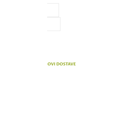
a, ali ne možemo da
 na sajtu su deo naše ponude,
vanju.
KOMENTARI
TROŠKOVI DOSTAVE
u