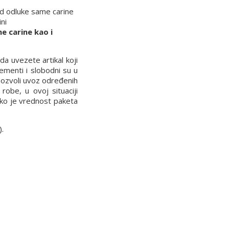
 od odluke same carine
ni
e carine kao i
a uvezete artikal koji
ementi i slobodni su u
 dozvoli uvoz određenih
robe, u ovoj situaciji
iko je vrednost paketa
).