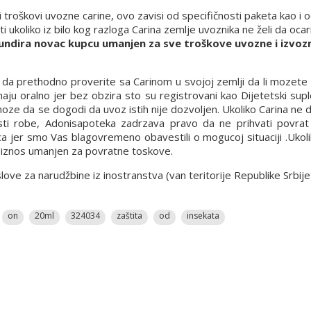
i troškovi uvozne carine, ovo zavisi od specifičnosti paketa kao i
ukoliko iz bilo kog razloga Carina zemlje uvoznika ne želi da ocari
undira novac kupcu umanjen za sve troškove uvozne i izvozn
a prethodno proverite sa Carinom u svojoj zemlji da li mozete d
ju oralno jer bez obzira sto su registrovani kao Dijetetski supl
 moze da se dogodi da uvoz istih nije dozvoljen. Ukoliko Carina ne
osti robe, Adonisapoteka zadrzava pravo da ne prihvati povrat 
ca jer smo Vas blagovremeno obavestili o mogucoj situaciji .Ukol
n iznos umanjen za povratne toskove.
e za narudžbine iz inostranstva (van teritorije Republike Srbije
on
20ml
324034
zaštita
od
insekata