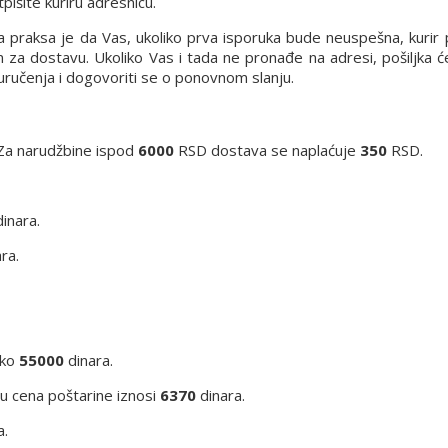
pišite kuriru adresnicu.
a praksa je da Vas, ukoliko prva isporuka bude neuspešna, kurir 
in za dostavu. Ukoliko Vas i tada ne pronađe na adresi, pošiljka 
euručenja i dogovoriti se o ponovnom slanju.
Za narudžbine ispod
6000
RSD dostava se naplaćuje
350
RSD.
inara.
ra.
eko
55000
dinara.
iju cena poštarine iznosi
6370
dinara.
a.