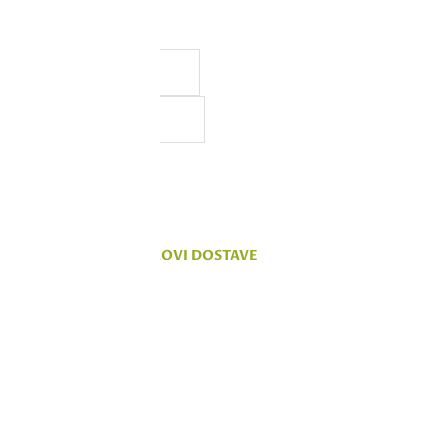
a, ali ne možemo da
 na sajtu su deo naše ponude,
vanju.
KOMENTARI
TROŠKOVI DOSTAVE