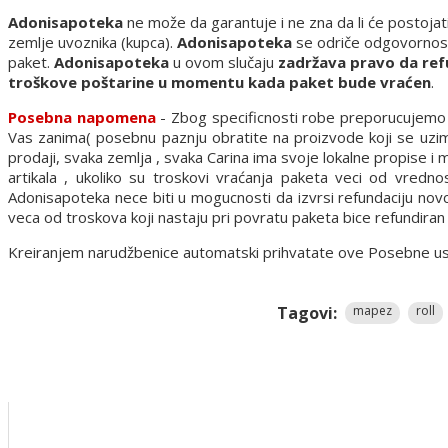
Adonisapoteka
ne može da garantuje i ne zna da li će postojat
zemlje uvoznika (kupca).
Adonisapoteka
se odriče odgovornosti 
paket.
Adonisapoteka
u ovom slučaju
zadržava pravo da ref
troškove poštarine u momentu kada paket bude vraćen
.
Posebna napomena
- Zbog specificnosti robe preporucujemo d
Vas zanima( posebnu paznju obratite na proizvode koji se uzima
prodaji, svaka zemlja , svaka Carina ima svoje lokalne propise i
artikala , ukoliko su troskovi vraćanja paketa veci od vredn
Adonisapoteka nece biti u mogucnosti da izvrsi refundaciju nov
veca od troskova koji nastaju pri povratu paketa bice refundira
Kreiranjem narudžbenice automatski prihvatate ove Posebne uslov
Tagovi:
mapez
roll