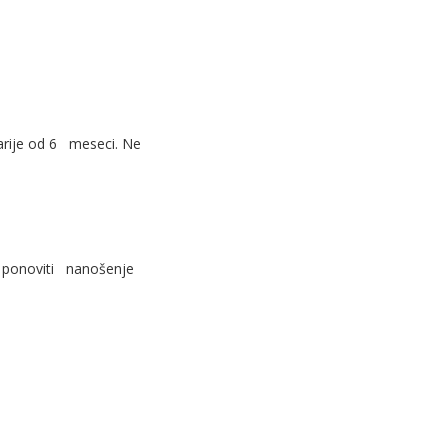
starije od 6 meseci. Ne
a ponoviti nanošenje