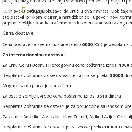
pošiljka naizgled bez oštećenja slobodno preuzmite pošiljku i pot
Kurir svaku pošiljku pokušava da uruči u dva navrata. Uobičajen
AKCIJE
ste ostavili prilikom kreiranja narudžbenice i ugovori novi term
prijemu pošiljke, kontkatiraćemo Vas kako bi ustanovili razlog n
Cena dostave
Cena dostave za sve narudžbine preko
6000
RSD je besplatna! 
Za internacionalnu dostavu:
Za Crnu Goru i Bosnu i Hercegovinu cena poštarine iznosi
1900
d
Besplatna poštarina za se ostvaruje za iznose preko
30000
dina
Moguće samo plaćanje pouzećem.
Za ostale zemlje Evrope cena poštarine iznosi
3510
dinara.
Besplatna poštarina se ostvaruje za porudžbine sa iznosom pr
Za zemlje Amerike, Australiju, Novi Zeland, Afrike i Azije i Okean
Besplatna poštarina se ostvaruje za iznose preko
100000
dinar