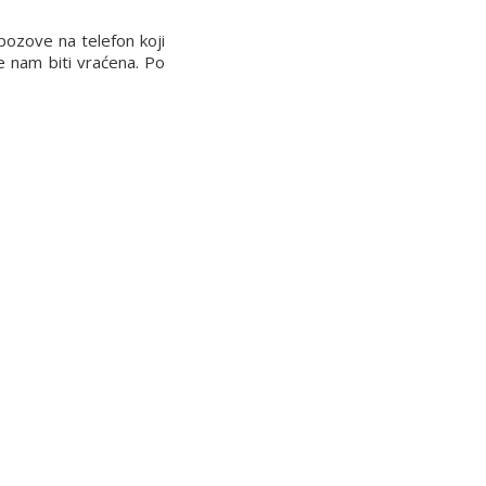
pozove na telefon koji
će nam biti vraćena. Po