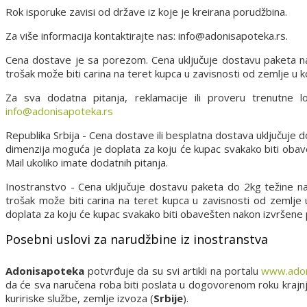
Rok isporuke zavisi od države iz koje je kreirana porudžbina.
Za više informacija kontaktirajte nas: info@adonisapoteka.rs.
Cena dostave je sa porezom. Cena uključuje dostavu paketa n
trošak može biti carina na teret kupca u zavisnosti od zemlje u ko
Za sva dodatna pitanja, reklamacije ili proveru trenutne 
info@adonisapoteka.rs
Republika Srbija - Cena dostave ili besplatna dostava uključuje
dimenzija moguća je doplata za koju će kupac svakako biti oba
Mail ukoliko imate dodatnih pitanja.
Inostranstvo - Cena uključuje dostavu paketa do 2kg težine n
trošak može biti carina na teret kupca u zavisnosti od zemlje
doplata za koju će kupac svakako biti obavešten nakon izvršene
Posebni uslovi za narudžbine iz inostranstva
Adonisapoteka
potvrđuje da su svi artikli na portalu
www.adon
da će sva naručena roba biti poslata u dogovorenom roku kraj
kuririske službe, zemlje izvoza (
Srbije
).