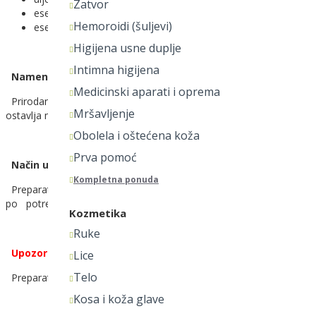
Zatvor
esencijalno ulje nane
Hemoroidi (šuljevi)
esencijalno ulje čajevca
Higijena usne duplje
Intimna higijena
Namena:
Medicinski aparati i oprema
Prirodan preparat koji efikasno deluje protiv svraba, iritacije i crve
Mršavljenje
ostavlja masne niti lepljive tragove na koži.
Obolela i oštećena koža
Prva pomoć
Način upotrebe:
Kompletna ponuda
Preparat pre upotrebe dobro promućkati, a zatim naneti na pogođe
po potrebi. Nije namenjeno za primenu oko očiju, usta i sluzokože.
Kozmetika
Ruke
Upozorenje:
Lice
Telo
Preparat je namenjen isključivo za spoljašnju upotrebu. Ne gutati
Kosa i koža glave