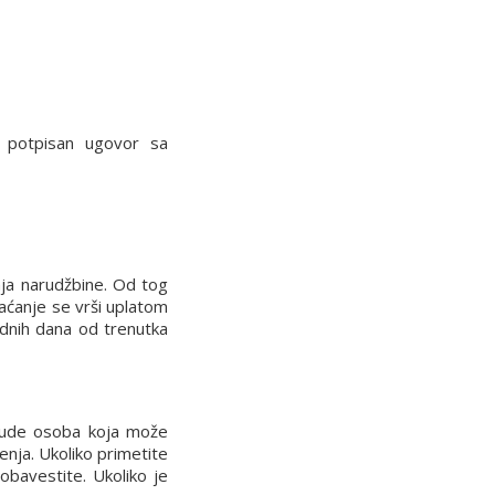
potpisan ugovor sa
nja narudžbine. Od tog
laćanje se vrši uplatom
dnih dana od trenutka
 bude osoba koja može
enja. Ukoliko primetite
obavestite. Ukoliko je