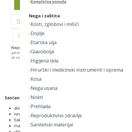
Kompletna ponuda
Nega i zaštita
DODAJ U LISTU ŽELJA
Kosti, zglobovi i mišići
Dojilje
DODAJ ZA POREĐENJE
Etarska ulja
Napomena:
Nastojimo da budemo što precizniji u opisu svih proizvod
Glavobolja
garantujemo da su svi opisi kompletni i bez greške. Svi artikli prikazani
ali ne podrazumeva da su dostupni u svakom trenutku. Hvala na razume
Higijena tela
Hirurški i medicinski instrumenti i oprema
OPIS
Kosa
Nega usana
Nokti
Sastav:
Prehlada
aloe vera
neven
Reproduktivno zdravlje
bakop
Sanitetski materijal
mala balonska loza
ulje nim drveta