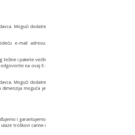
davca. Mogući dodatni
ledeću e-mail adresu:
g težine i pakete većih
 odgovorite na ovaj E-
davca. Mogući dodatni
ih dimenzija moguća je
rđujemo i garantujemo
laze troškovi carine i