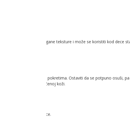
nila na koži. Proizvod je lagane teksture i može se koristiti kod dece 
ne delove kože kružnim pokretima. Ostaviti da se potpuno osuši, p
 Ne primenjivati na oštećenoj koži.
. Čuvati vam domašaja dece.