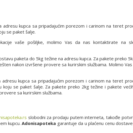
a adresu kupca sa pripadajućim porezom i carinom na teret pro
ju se paket šalje.
lokacije vaše pošiljke, molimo Vas da nas kontaktirate na s
 dostavu paketa do 5kg težine na adresu kupca. Za pakete preko 5k
vešten nakon izvršene provere sa kurirskim službama. Molimo Vas
a adresu kupca sa pripadajućim porezom i carinom na teret pro
 u koju se paket šalje. Za pakete preko 2kg težine i pakete već
 provere sa kurirskim službama.
isapoteka.rs
slobodni za prodaju putem interneta, takođe potv
njem kupcu.
Adonisapoteka
garantuje da u plaćenu cenu dostave u