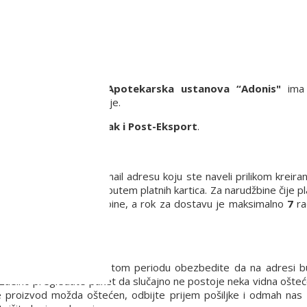
ju.
a privredno društvo
Apotekarska ustanova “Adonis"
ima 
ritoriji Republike Srbije.
rši putem usluge
Post-Pak i Post-Eksport
.
 proizvoda na Vašu e-mail adresu koju ste naveli prilikom kreira
anja robe pouzećem ili putem platnih kartica. Za narudžbine čije p
a sa potvrdom narudžbine, a rok za dostavu je maksimalno
7
ra
a dana.
.
8-16 h. Molimo Vas da u tom periodu obezbedite da na adresi
vizuelno pregledate paket da slučajno ne postoje neka vidna ošteć
e proizvod možda oštećen, odbijte prijem pošiljke i odmah nas 