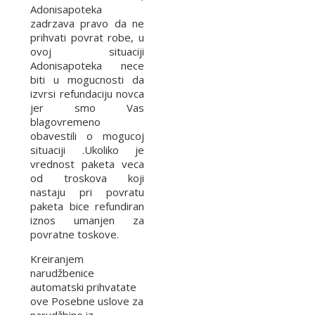
Adonisapoteka
zadrzava pravo da ne
prihvati povrat robe, u
ovoj situaciji
Adonisapoteka nece
biti u mogucnosti da
izvrsi refundaciju novca
jer smo Vas
blagovremeno
obavestili o mogucoj
situaciji .Ukoliko je
vrednost paketa veca
od troskova koji
nastaju pri povratu
paketa bice refundiran
iznos umanjen za
povratne toskove.
Kreiranjem
narudžbenice
automatski prihvatate
ove Posebne uslove za