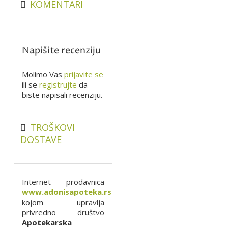
KOMENTARI
Napišite recenziju
Molimo Vas
prijavite se
ili se
registrujte
da
biste napisali recenziju.
TROŠKOVI
DOSTAVE
Internet prodavnica
www.adonisapoteka.rs
kojom upravlja
privredno društvo
Apotekarska