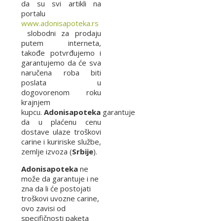
da su svi artikli na
portalu
www.adonisapoteka.rs
slobodni za prodaju
putem interneta,
takođe potvrđujemo i
garantujemo da će sva
naručena roba biti
poslata u
dogovorenom roku
krajnjem
kupcu.
Adonisapoteka
garantuje
da u plaćenu cenu
dostave ulaze troškovi
carine i kuririske službe,
zemlje izvoza (
Srbije
).
Adonisapoteka
ne
može da garantuje i ne
zna da li će postojati
troškovi uvozne carine,
ovo zavisi od
specifičnosti paketa