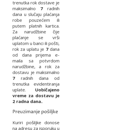
trenutka rok dostave je
maksimalno
7
radnih
dana u slučaju plaćanja
robe pouzećem ili
putem platnih kartica.
Za narudžbine čije
plaćanje se vrši
uplatom u banci ili pošti,
rok za uplatu je
7
dana
od dana prijema e-
maila sa potvrdom
narudžbine, a rok za
dostavu je maksimalno
7
radnih dana od
trenutka evidentiranja
uplate.
Uobičajeno
vreme za dostavu je
2 radna dana.
.
Preuzimanje pošiljke
Kuriri pošiljke donose
na adresu za isporuku u