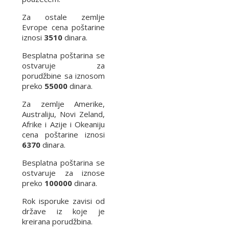
Za ostale zemlje
Evrope cena poštarine
iznosi
3510
dinara.
Besplatna poštarina se
ostvaruje za
porudžbine sa iznosom
preko
55000
dinara.
Za zemlje Amerike,
Australiju, Novi Zeland,
Afrike i Azije i Okeaniju
cena poštarine iznosi
6370
dinara.
Besplatna poštarina se
ostvaruje za iznose
preko
100000
dinara.
Rok isporuke zavisi od
države iz koje je
kreirana porudžbina.