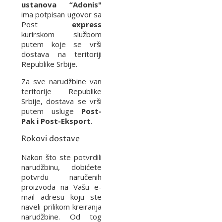
ustanova “Adonis"
ima potpisan ugovor sa
Post
express
kurirskom službom
putem koje se vrši
dostava na teritoriji
Republike Srbije.
Za sve narudžbine van
teritorije Republike
Srbije, dostava se vrši
putem usluge
Post-
Pak i Post-Eksport
.
Rokovi dostave
Nakon što ste potvrdili
narudžbinu, dobićete
potvrdu naručenih
proizvoda na Vašu e-
mail adresu koju ste
naveli prilikom kreiranja
narudžbine. Od tog