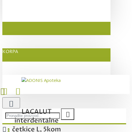
KORPA
LACALUT
interdentalne
četkice L, 5kom
0