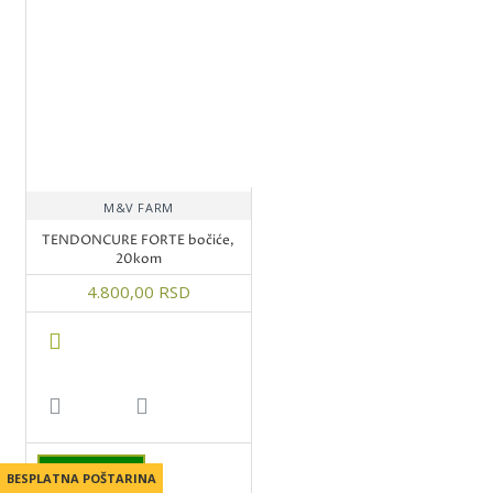
M&V FARM
TENDONCURE FORTE bočiće,
20kom
4.800,00 RSD
Idi na kasu
BESPLATNA POŠTARINA
BESPLATNA POŠTARINA