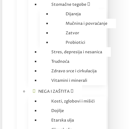
Stomačne tegobe
Dijareja
Mučnina i povraćanje
Zatvor
Probiotici
Stres, depresija i nesanica
Trudnoća
Zdravo srce i cirkulacija
Vitamini i minerali
NEGA I ZAŠTITA
Kosti, zglobovi i mišići
Dojilje
Etarska ulja