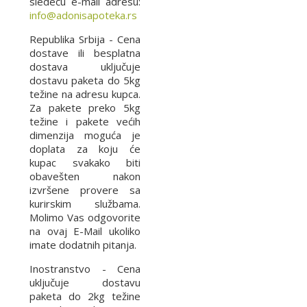
sledeću e-mail adresu:
info@adonisapoteka.rs
Republika Srbija - Cena
dostave ili besplatna
dostava uključuje
dostavu paketa do 5kg
težine na adresu kupca.
Za pakete preko 5kg
težine i pakete većih
dimenzija moguća je
doplata za koju će
kupac svakako biti
obavešten nakon
izvršene provere sa
kurirskim službama.
Molimo Vas odgovorite
na ovaj E-Mail ukoliko
imate dodatnih pitanja.
Inostranstvo - Cena
uključuje dostavu
paketa do 2kg težine