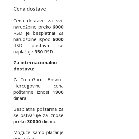
Cena dostave
Cena dostave za sve
narudžbine preko
6000
RSD je besplatna! Za
narudžbine ispod
6000
RSD dostava se
naplaćuje
350
RSD.
Za internacionalnu
dostavu:
Za Crnu Goru i Bosnu i
Hercegovinu cena
poštarine iznosi
1900
dinara.
Besplatna poštarina za
se ostvaruje za iznose
preko
30000
dinara.
Moguće samo plaćanje
pouzećem.