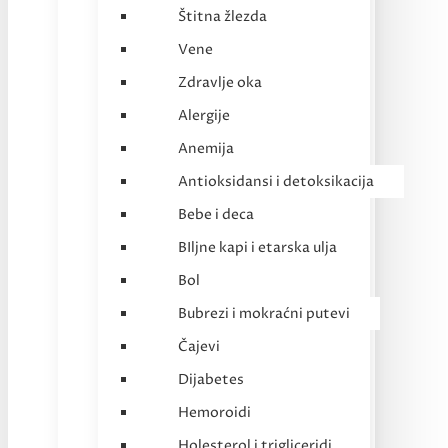
Štitna žlezda
Vene
Zdravlje oka
Alergije
Anemija
Antioksidansi i detoksikacija
Bebe i deca
BIljne kapi i etarska ulja
Bol
Bubrezi i mokraćni putevi
Čajevi
Dijabetes
Hemoroidi
Holesterol i trigliceridi