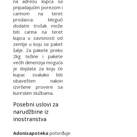
na adresu kupca sa
pripadajućim porezom i
carinom na teret
prodavca. Mogući
dodatni trošak može
biti carina na teret
kupca u zavisnosti od
zemlje u koju se paket
šalje. Za pakete preko
2kg težine i pakete
većih dimenzija moguća
je doplata za koju će
kupac svakako biti
obavešten nakon
izvršene provere sa
kurirskim službama.
Posebni uslovi za
narudžbine iz
inostranstva
Adonisapoteka
potvrđuje