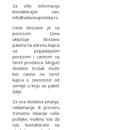
Za više informacija
kontaktirajte nas:
info@adonisapoteka.rs.
Cena dostave je sa
porezom. Cena
uključuje dostavu
paketa na adresu kupca
sa pripadajućim
porezom i carinom na
teret prodavca. Mogući
dodatni trošak može
biti carina na teret
kupca u zavisnosti od
zemlje u koju se paket
šalje.
Za sva dodatna pitanja,
reklamacije ili proveru
trenutne lokacije vaše
pošiljke, molimo Vas da
nas kontaktirate na