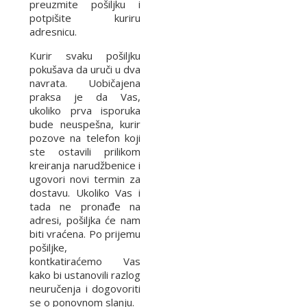
preuzmite pošiljku i
potpišite kuriru
adresnicu.
Kurir svaku pošiljku
pokušava da uruči u dva
navrata. Uobičajena
praksa je da Vas,
ukoliko prva isporuka
bude neuspešna, kurir
pozove na telefon koji
ste ostavili prilikom
kreiranja narudžbenice i
ugovori novi termin za
dostavu. Ukoliko Vas i
tada ne pronađe na
adresi, pošiljka će nam
biti vraćena. Po prijemu
pošiljke,
kontkatiraćemo Vas
kako bi ustanovili razlog
neuručenja i dogovoriti
se o ponovnom slanju.