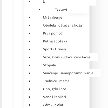
Testovi
Mršavljenje
Obolela i oštećena koža
Prva pomoć
Putna apoteka
Sport i fitness
Srce, krvni sudovi i cirkulacija
Stopala
Sunčanje i samopotamnjivanje
Trudnice i mame
Uho, grlo i nos
Vene i kapilari
Zdravlje oka