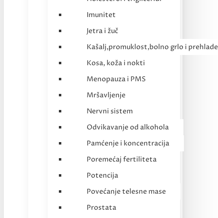
Imunitet
Jetra i žuč
Kašalj,promuklost,bolno grlo i prehlade
Kosa, koža i nokti
Menopauza i PMS
Mršavljenje
Nervni sistem
Odvikavanje od alkohola
Pamćenje i koncentracija
Poremećaj fertiliteta
Potencija
Povećanje telesne mase
Prostata