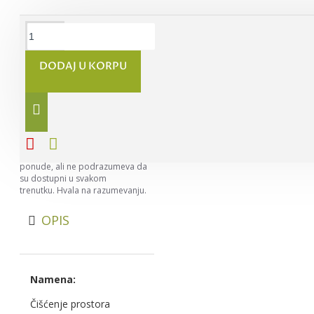
DODAJ U KORPU
Napomena:
Nastojimo da
budemo što precizniji u opisu
svih proizvoda, ali ne možemo da
garantujemo da su svi opisi
kompletni i bez greške. Svi artikli
prikazani na sajtu su deo naše
ponude, ali ne podrazumeva da
su dostupni u svakom
trenutku. Hvala na razumevanju.
OPIS
Namena:
Čišćenje prostora