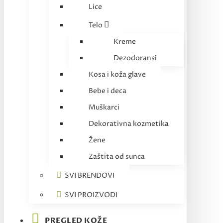
Lice
Telo
Kreme
Dezodoransi
Kosa i koža glave
Bebe i deca
Muškarci
Dekorativna kozmetika
Žene
Zaštita od sunca
SVI BRENDOVI
SVI PROIZVODI
PREGLED KOŽE