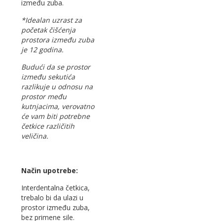
između zuba.
*Idealan uzrast za
početak čišćenja
prostora između zuba
je 12 godina.
Budući da se prostor
između sekutića
razlikuje u odnosu na
prostor među
kutnjacima, verovatno
će vam biti potrebne
četkice različitih
veličina.
Način upotrebe:
Interdentalna četkica,
trebalo bi da ulazi u
prostor između zuba,
bez primene sile.