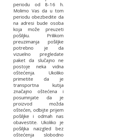
periodu od 8-16 h.
Molimo Vas da u tom
periodu obezbedite da
na adresi bude osoba
koja može preuzeti
pošiljku. Prilikom
preuzimanja pošiljke
potrebno je da
vizuelno pregledate
paket da slučajno ne
postoje neka vidna
oštećenja. Ukoliko
primetite da je
transportna kutija
značajno oštećena i
posumnjate da je
proizvod možda
oštećen, odbijte prijem
pošiljke i odmah nas
obavestite. Ukoliko je
pošiljka naizgled bez
oštećenja slobodno