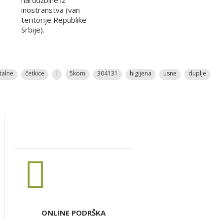
narudžbine iz
inostranstva (van
teritorije Republike
Srbije).
talne
četkice
l
5kom
304131
higijena
usne
duplje
ONLINE PODRŠKA