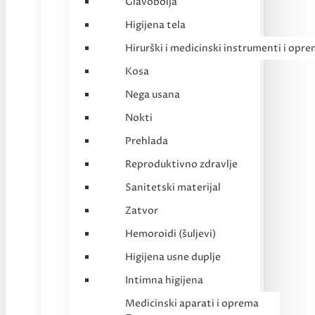
Glavobolja
Higijena tela
Hirurški i medicinski instrumenti i opr
Kosa
Nega usana
Nokti
Prehlada
Reproduktivno zdravlje
Sanitetski materijal
Zatvor
Hemoroidi (šuljevi)
Higijena usne duplje
Intimna higijena
Medicinski aparati i oprema