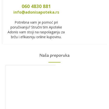
060 4830 881
info@adonisapoteka.rs
Potrebna vam je pomoć pri
poručivanju? Stručni tim Apoteke
Adonis vam stoji na raspolaganju za
bržu i efikasniju online kupovinu.
Naša preporuka