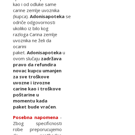
kao i od odluke same
carine zemlje uvoznika
(kupca).
Adonisapoteka
se
odriče odgovornosti
ukoliko iz bilo kog
razloga Carina zemlje
uvoznika ne želi da
ocarini
paket.
Adonisapoteka
u
ovom slučaju
zadržava
pravo da refundira
novac kupcu umanjen
za sve troškove
uvozne i izvozne
carine kao i troškove
poštarine u
momentu kada
paket bude vraćen
.
Posebna napomena
-
Zbog specificnosti
robe preporucujemo