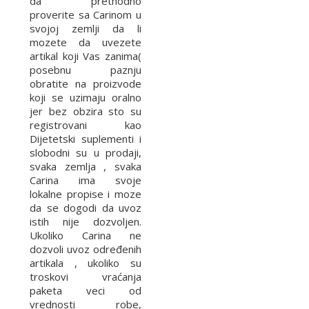
da prethodno
proverite sa Carinom u
svojoj zemlji da li
mozete da uvezete
artikal koji Vas zanima(
posebnu paznju
obratite na proizvode
koji se uzimaju oralno
jer bez obzira sto su
registrovani kao
Dijetetski suplementi i
slobodni su u prodaji,
svaka zemlja , svaka
Carina ima svoje
lokalne propise i moze
da se dogodi da uvoz
istih nije dozvoljen.
Ukoliko Carina ne
dozvoli uvoz određenih
artikala , ukoliko su
troskovi vraćanja
paketa veci od
vrednosti robe,