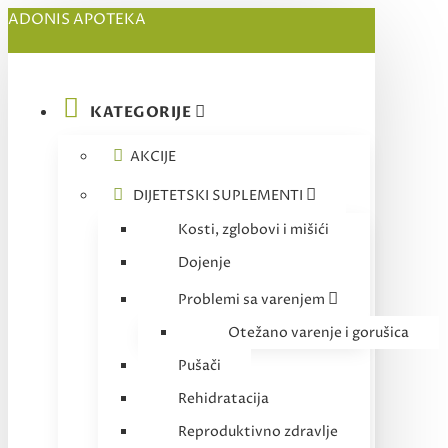
ADONIS APOTEKA
KATEGORIJE
AKCIJE
DIJETETSKI SUPLEMENTI
Kosti, zglobovi i mišići
Dojenje
Problemi sa varenjem
Otežano varenje i gorušica
Pušači
Rehidratacija
Reproduktivno zdravlje