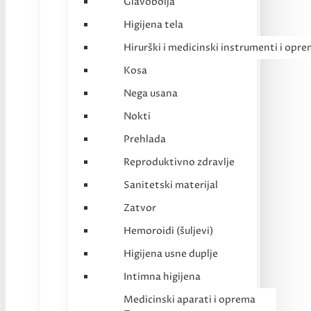
Glavobolja
Higijena tela
Hirurški i medicinski instrumenti i opr
Kosa
Nega usana
Nokti
Prehlada
Reproduktivno zdravlje
Sanitetski materijal
Zatvor
Hemoroidi (šuljevi)
Higijena usne duplje
Intimna higijena
Medicinski aparati i oprema