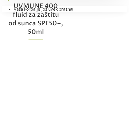
UVMUNE 400
Vaša korpa je još uvek prazna!
fluid za zaštitu
od sunca SPF50+,
50ml