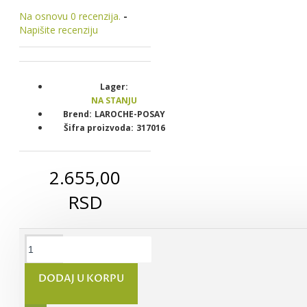
Na osnovu 0 recenzija.
-
Napišite recenziju
Lager:
NA STANJU
Brend:
LAROCHE-POSAY
Šifra proizvoda:
317016
2.655,00
RSD
LA ROCHE
POSAY
DODAJ U KORPU
ANTHELIOS
OIL