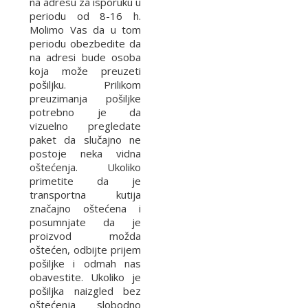
na adresu za isporuku u
periodu od 8-16 h.
Molimo Vas da u tom
periodu obezbedite da
na adresi bude osoba
koja može preuzeti
pošiljku. Prilikom
preuzimanja pošiljke
potrebno je da
vizuelno pregledate
paket da slučajno ne
postoje neka vidna
oštećenja. Ukoliko
primetite da je
transportna kutija
značajno oštećena i
posumnjate da je
proizvod možda
oštećen, odbijte prijem
pošiljke i odmah nas
obavestite. Ukoliko je
pošiljka naizgled bez
oštećenja slobodno