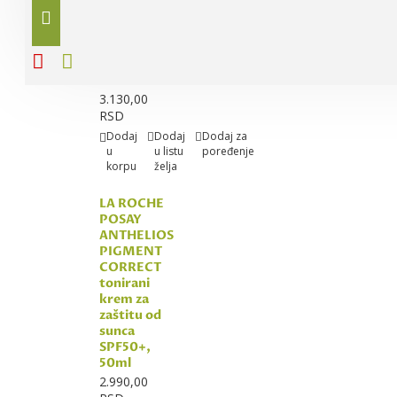
CORRECT
gel-krem za
zaštitu od
sunca
SPF50+,
50ml
3.130,00
RSD
Dodaj
Dodaj
Dodaj za
u
u listu
poređenje
korpu
želja
LA ROCHE
POSAY
ANTHELIOS
PIGMENT
CORRECT
tonirani
krem za
zaštitu od
sunca
SPF50+,
50ml
2.990,00