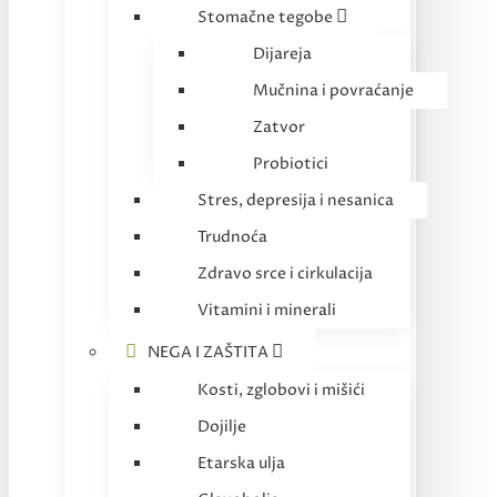
Stomačne tegobe
Dijareja
Mučnina i povraćanje
Zatvor
Probiotici
Stres, depresija i nesanica
Trudnoća
Zdravo srce i cirkulacija
Vitamini i minerali
NEGA I ZAŠTITA
Kosti, zglobovi i mišići
Dojilje
Etarska ulja