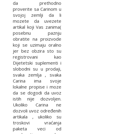
da prethodno
proverite sa Carinom u
svojoj zemlji da li
mozete da uvezete
artikal koji Vas zanima(
posebnu paznju
obratite na proizvode
koji se uzimaju oralno
jer bez obzira sto su
registrovani kao
Dijetetski suplementi i
slobodni su u prodaji,
svaka zemlja , svaka
Carina ima svoje
lokalne propise i moze
da se dogodi da uvoz
istih nije dozvoljen.
Ukoliko Carina ne
dozvoli uvoz određenih
artikala , ukoliko su
troskovi vraćanja
paketa veci od