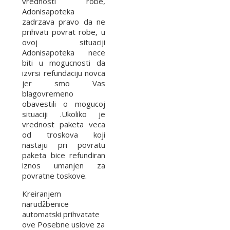
vrednosti robe,
Adonisapoteka
zadrzava pravo da ne
prihvati povrat robe, u
ovoj situaciji
Adonisapoteka nece
biti u mogucnosti da
izvrsi refundaciju novca
jer smo Vas
blagovremeno
obavestili o mogucoj
situaciji .Ukoliko je
vrednost paketa veca
od troskova koji
nastaju pri povratu
paketa bice refundiran
iznos umanjen za
povratne toskove.
Kreiranjem
narudžbenice
automatski prihvatate
ove Posebne uslove za