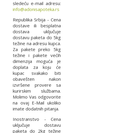
sledeću e-mail adresu:
info@adonisapoteka.rs
Republika Srbija - Cena
dostave ili besplatna
dostava uključuje
dostavu paketa do 5kg
težine na adresu kupca.
Za pakete preko 5kg
težine i pakete većih
dimenzija moguća je
doplata za koju će
kupac svakako biti
obavešten nakon
izvršene provere sa
kurirskim službama.
Molimo Vas odgovorite
na ovaj E-Mail ukoliko
imate dodatnih pitanja.
Inostranstvo - Cena
uključuje dostavu
paketa do 2kg težine