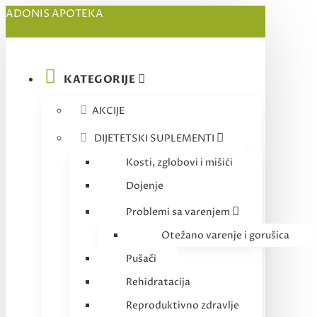
ADONIS APOTEKA
KATEGORIJE
AKCIJE
DIJETETSKI SUPLEMENTI
Kosti, zglobovi i mišići
Dojenje
Problemi sa varenjem
Otežano varenje i gorušica
Pušači
Rehidratacija
Reproduktivno zdravlje