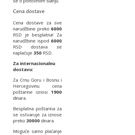
se o ponovnom slanju.
Cena dostave
Cena dostave za sve
narudžbine preko
6000
RSD je besplatna! Za
narudžbine ispod
6000
RSD dostava se
naplaćuje
350
RSD.
Za internacionalnu
dostavu:
Za Crnu Goru i Bosnu i
Hercegovinu cena
poštarine iznosi
1900
dinara.
Besplatna poštarina za
se ostvaruje za iznose
preko
30000
dinara.
Moguće samo plaćanje