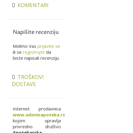
KOMENTARI
Napišite recenziju
Molimo Vas
prijavite se
ili se
registrujte
da
biste napisali recenziju.
TROŠKOVI
DOSTAVE
Internet prodavnica
www.adonisapoteka.rs
kojom upravlja
privredno društvo
Apotekarska