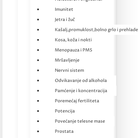
Imunitet
Jetra i žuč
Kašalj,promuklost,bolno grlo i prehlade
Kosa, koža i nokti
Menopauza i PMS
Mršavljenje
Nervni sistem
Odvikavanje od alkohola
Pamćenje i koncentracija
Poremećaj fertiliteta
Potencija
Povećanje telesne mase
Prostata