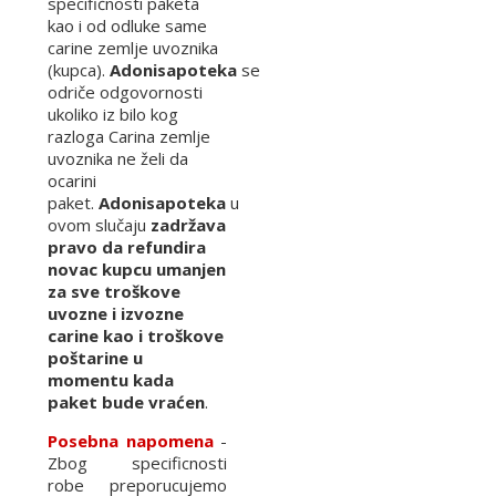
specifičnosti paketa
kao i od odluke same
carine zemlje uvoznika
(kupca).
Adonisapoteka
se
odriče odgovornosti
ukoliko iz bilo kog
razloga Carina zemlje
uvoznika ne želi da
ocarini
paket.
Adonisapoteka
u
ovom slučaju
zadržava
pravo da refundira
novac kupcu umanjen
za sve troškove
uvozne i izvozne
carine kao i troškove
poštarine u
momentu kada
paket bude vraćen
.
Posebna napomena
-
Zbog specificnosti
robe preporucujemo