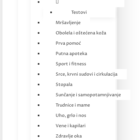
Testovi
Mršavljenje
Obolela i oštećena koža
Prva pomoć
Putna apoteka
Sport i fitness
Srce, krvni sudovi i cirkulacija
Stopala
Sunčanje i samopotamnjivanje
Trudnice i mame
Uho, grlo i nos
Vene i kapilari
Zdravlje oka