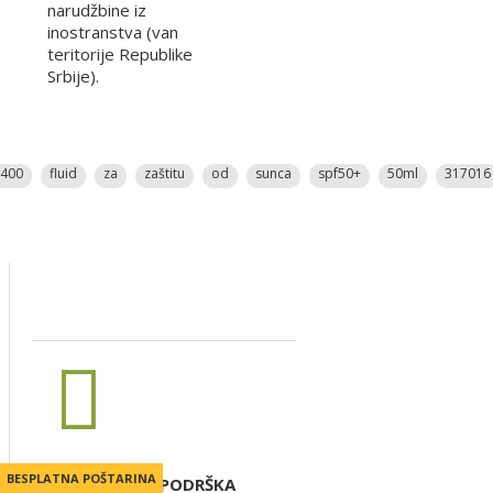
narudžbine iz
inostranstva (van
teritorije Republike
Srbije).
400
fluid
za
zaštitu
od
sunca
spf50+
50ml
317016
BESPLATNA POŠTARINA
BESPLATNA POŠTARINA
ONLINE PODRŠKA