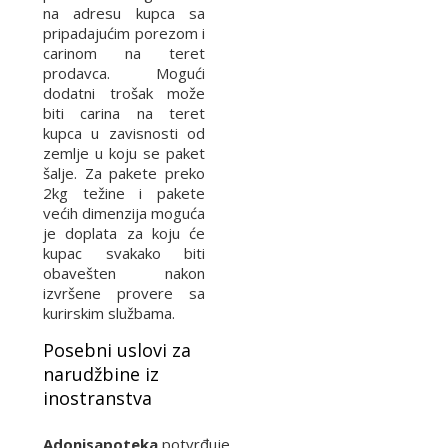
na adresu kupca sa
pripadajućim porezom i
carinom na teret
prodavca. Mogući
dodatni trošak može
biti carina na teret
kupca u zavisnosti od
zemlje u koju se paket
šalje. Za pakete preko
2kg težine i pakete
većih dimenzija moguća
je doplata za koju će
kupac svakako biti
obavešten nakon
izvršene provere sa
kurirskim službama.
Posebni uslovi za
narudžbine iz
inostranstva
Adonisapoteka
potvrđuje