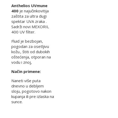
Anthelios UVmune
400
je najučinkovitija
zaštita za ultra dugi
spektar UVA zraka .
Sadrži novi MEXORIL
400 UV filter.
Fluid je bezbojan,
pogodan za osetljivu
kožu., štiti od dubokih
oštećenja, otporan na
vodu i znoj,
Način primene:
Naneti više puta
dnevno u debljem
sloju, pogotovo nakon
kupanja ili pre izlaska na
sunce.