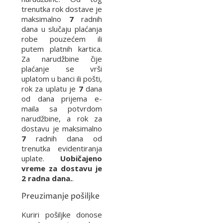
trenutka rok dostave je
maksimalno
7
radnih
dana u slučaju plaćanja
robe pouzećem ili
putem platnih kartica.
Za narudžbine čije
plaćanje se vrši
uplatom u banci ili pošti,
rok za uplatu je
7
dana
od dana prijema e-
maila sa potvrdom
narudžbine, a rok za
dostavu je maksimalno
7
radnih dana od
trenutka evidentiranja
uplate.
Uobičajeno
vreme za dostavu je
2 radna dana.
.
Preuzimanje pošiljke
Kuriri pošiljke donose