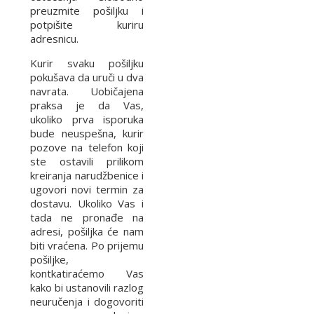
preuzmite pošiljku i
potpišite kuriru
adresnicu.
Kurir svaku pošiljku
pokušava da uruči u dva
navrata. Uobičajena
praksa je da Vas,
ukoliko prva isporuka
bude neuspešna, kurir
pozove na telefon koji
ste ostavili prilikom
kreiranja narudžbenice i
ugovori novi termin za
dostavu. Ukoliko Vas i
tada ne pronađe na
adresi, pošiljka će nam
biti vraćena. Po prijemu
pošiljke,
kontkatiraćemo Vas
kako bi ustanovili razlog
neuručenja i dogovoriti