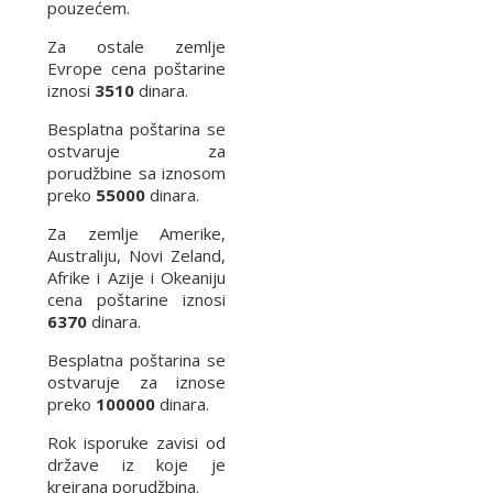
pouzećem.
Za ostale zemlje
Evrope cena poštarine
iznosi
3510
dinara.
Besplatna poštarina se
ostvaruje za
porudžbine sa iznosom
preko
55000
dinara.
Za zemlje Amerike,
Australiju, Novi Zeland,
Afrike i Azije i Okeaniju
cena poštarine iznosi
6370
dinara.
Besplatna poštarina se
ostvaruje za iznose
preko
100000
dinara.
Rok isporuke zavisi od
države iz koje je
kreirana porudžbina.