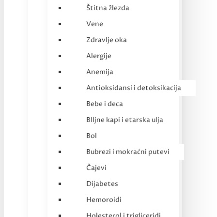
Štitna žlezda
Vene
Zdravlje oka
Alergije
Anemija
Antioksidansi i detoksikacija
Bebe i deca
BIljne kapi i etarska ulja
Bol
Bubrezi i mokraćni putevi
Čajevi
Dijabetes
Hemoroidi
Holesterol i trigliceridi