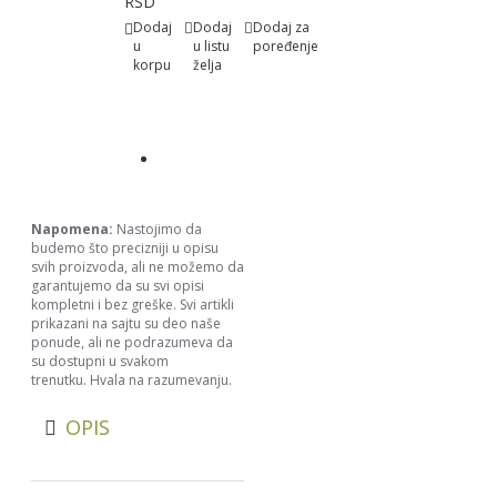
RSD
Dodaj
Dodaj
Dodaj za
u
u listu
poređenje
korpu
želja
Napomena:
Nastojimo da
budemo što precizniji u opisu
svih proizvoda, ali ne možemo da
garantujemo da su svi opisi
kompletni i bez greške. Svi artikli
prikazani na sajtu su deo naše
ponude, ali ne podrazumeva da
su dostupni u svakom
trenutku. Hvala na razumevanju.
OPIS