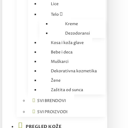
Lice
Telo
Kreme
Dezodoransi
Kosa i koža glave
Bebe i deca
Muškarci
Dekorativna kozmetika
Žene
Zaštita od sunca
SVI BRENDOVI
SVI PROIZVODI
PREGLED KOŽE