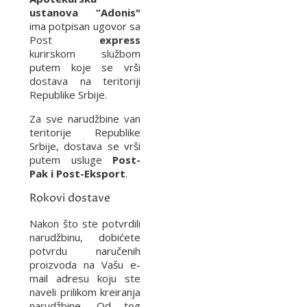
ustanova “Adonis"
ima potpisan ugovor sa
Post
express
kurirskom službom
putem koje se vrši
dostava na teritoriji
Republike Srbije.
Za sve narudžbine van
teritorije Republike
Srbije, dostava se vrši
putem usluge
Post-
Pak i Post-Eksport
.
Rokovi dostave
Nakon što ste potvrdili
narudžbinu, dobićete
potvrdu naručenih
proizvoda na Vašu e-
mail adresu koju ste
naveli prilikom kreiranja
narudžbine. Od tog