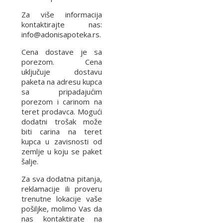
Za više informacija
kontaktirajte nas:
info@adonisapoteka.rs.
Cena dostave je sa
porezom. Cena
uključuje dostavu
paketa na adresu kupca
sa pripadajućim
porezom i carinom na
teret prodavca. Mogući
dodatni trošak može
biti carina na teret
kupca u zavisnosti od
zemlje u koju se paket
šalje.
Za sva dodatna pitanja,
reklamacije ili proveru
trenutne lokacije vaše
pošiljke, molimo Vas da
nas kontaktirate na