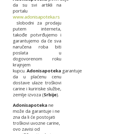
da su svi artikli na
portalu
www.adonisapoteka.rs
slobodni za prodaju
putem interneta,
takođe potvrđujemo i
garantujemo da će sva
naručena roba biti
poslata u
dogovorenom roku
krajnjem
kupcu.
Adonisapoteka
garantuje
da u plaćenu cenu
dostave ulaze troškovi
carine i kuririske službe,
zemlje izvoza (
Srbije
).
Adonisapoteka
ne
može da garantuje i ne
zna da li će postojati
troškovi uvozne carine,
ovo zavisi od